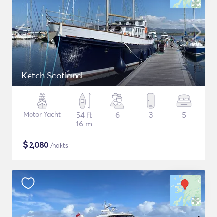
Ketch Scotland
Motor Yacht
54 ft
6
3
5
16 m
$
2,080
/nakts