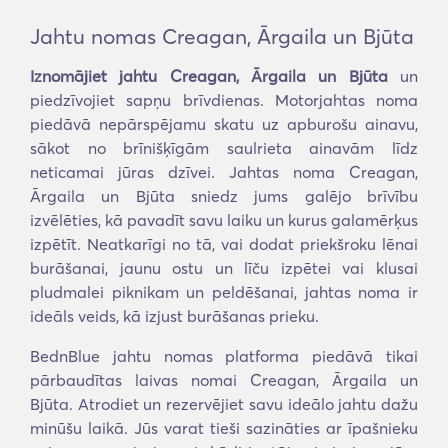
Jahtu nomas Creagan, Ārgaila un Bjūta
Iznomājiet jahtu Creagan, Ārgaila un Bjūta
un
piedzīvojiet sapņu brīvdienas. Motorjahtas noma
piedāvā nepārspējamu skatu uz apburošu ainavu,
sākot no brīnišķīgām saulrieta ainavām līdz
neticamai jūras dzīvei. Jahtas noma Creagan,
Ārgaila un Bjūta sniedz jums galējo brīvību
izvēlēties, kā pavadīt savu laiku un kurus galamērķus
izpētīt. Neatkarīgi no tā, vai dodat priekšroku lēnai
burāšanai, jaunu ostu un līču izpētei vai klusai
pludmalei piknikam un peldēšanai, jahtas noma ir
ideāls veids, kā izjust burāšanas prieku.
BednBlue jahtu nomas platforma piedāvā tikai
pārbaudītas laivas nomai Creagan, Ārgaila un
Bjūta. Atrodiet un rezervējiet savu ideālo jahtu dažu
minūšu laikā. Jūs varat tieši sazināties ar īpašnieku