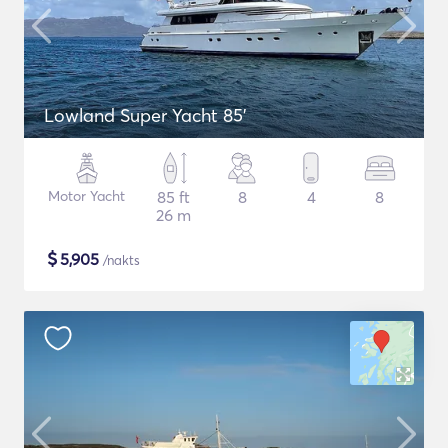
Lowland Super Yacht 85'
Motor Yacht
85 ft
8
4
8
26 m
$
5,905
/nakts