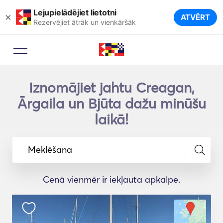
Lejupielādējiet lietotni
×
ATVĒRT
Rezervējiet ātrāk un vienkāršāk
Iznomājiet jahtu Creagan,
Ārgaila un Bjūta dažu minūšu
laikā!
Meklēšana
Cenā vienmēr ir iekļauta apkalpe.