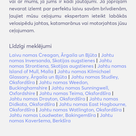
vai ar mums, ja jums ir kādi jautājumi. Ja joprojām
nevarat izlemt par perfektu laivu savām brīvdienām,
ļaujiet mūsu ceļojumu ekspertam ieteikt labākās
velosipēdu jahtas, katamarānus vai motorjahtas jūsu
ceļojumam.
Līdzīgi meklējumi
Laivu nomas Creagan, Ārgaila un Bjūta
|
Jahtu
nomas Inversanda, Skotijas augstienes
|
Jahtu
nomas Strontiena, Skotijas augstienes
|
Jahtu nomas
Island of Mull, Malla
|
Jahtu nomas Kilmichael
Glassary, Ārgaila un Bjūta
|
Jahtu nomas Studley,
Oksfordšīra
|
Jahtu nomas Weedon,
Buckinghamshire
|
Jahtu nomas Sunningwell,
Oxfordshire
|
Jahtu nomas Teima, Oksfordšīra
|
Jahtu nomas Drayton, Oksfordšīra
|
Jahtu nomas
Didkota, Oksfordšīra
|
Jahtu nomas East Hagbourne,
Oksfordšīra
|
Jahtu nomas Watlington, Oksfordšīra
|
Jahtu nomas Loudwater, Bakingemšīra
|
Jahtu
nomas Kaveršema, Berkšīra