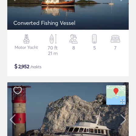
Converted Fishing Vessel
Motor Yacht
70 ft
8
5
7
21 m
$
2,952
/nakts