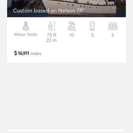
Custom based on Nelson 75"
Motor Yacht
75 ft
10
5
5
23 m
$
16,911
/nakts