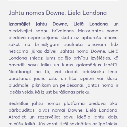
Jahtu nomas Downe, Lielā Londona
Iznomājiet jahtu Downe, Lielā Londona
un
piedzīvojiet sapņu brīvdienas. Motorjahtas noma
piedāvā nepārspējamu skatu uz apburošu ainavu,
sākot no brīnišķīgām saulrieta ainavām līdz
neticamai jūras dzīvei. Jahtas noma Downe, Lielā
Londona sniedz jums galējo brīvību izvēlēties, kā
pavadīt savu laiku un kurus galamērķus izpētīt.
Neatkarīgi no tā, vai dodat priekšroku lēnai
burāšanai, jaunu ostu un līču izpētei vai klusai
pludmalei piknikam un peldēšanai, jahtas noma ir
ideāls veids, kā izjust burāšanas prieku.
BednBlue jahtu nomas platforma piedāvā tikai
pārbaudītas laivas nomai Downe, Lielā Londona.
Atrodiet un rezervējiet savu ideālo jahtu dažu
minūšu laikā. Jūs varat tieši sazināties ar īpašnieku