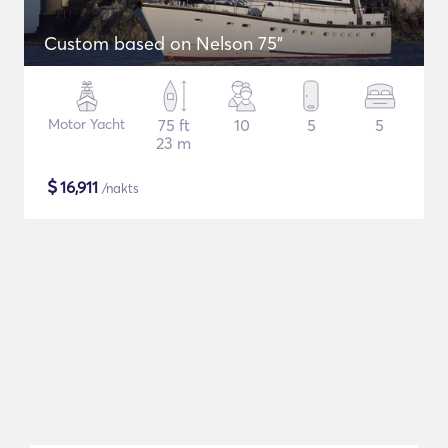
Custom based on Nelson 75"
Motor Yacht
75 ft
10
5
5
23 m
$
16,911
/nakts