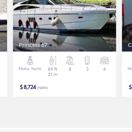
Princess 67
C
Motor Yacht
69 ft
8
3
4
Mo
21 m
$
8,724
/nakts