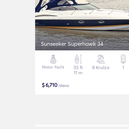
Sunseeker Superhawk 34
Motor Yacht
35 ft
8 Kruīza
1
11 m
$
6,710
/diena