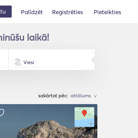
stu
Palīdzēt
Reģistrēties
Pieteikties
inūšu laikā!
Viesi
sakārtot pēc:
>