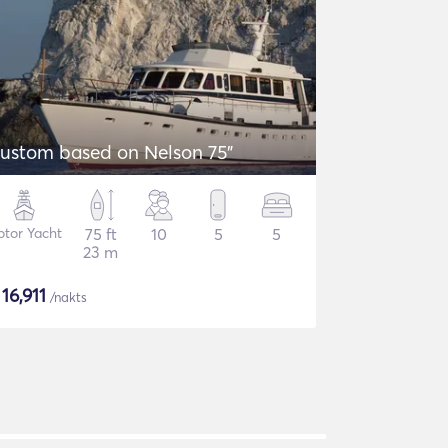
ustom based on Nelson 75"
tor Yacht
75 ft
10
5
5
23 m
$
16,911
/nakts