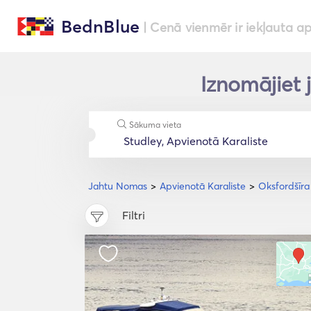
BednBlue
| Cenā vienmēr ir iekļauta a
Iznomājiet 
Sākuma vieta
Jahtu Nomas
Apvienotā Karaliste
Oksfordšīra
Filtri