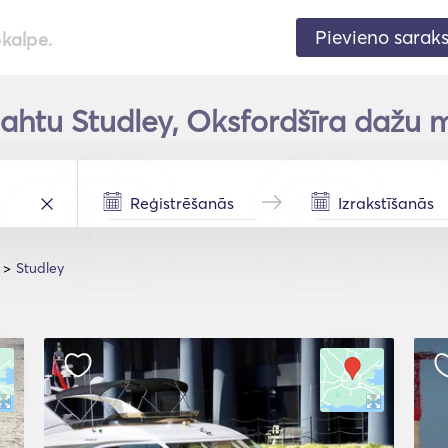
Pievieno sarak
pkalpe.
jahtu Studley, Oksfordšīra dažu m
Studley