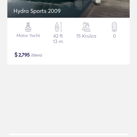
Hydra Sports 2009
Motor Yacht
42 ft
15 Kruīza
0
13 m
$
2,795
/diena