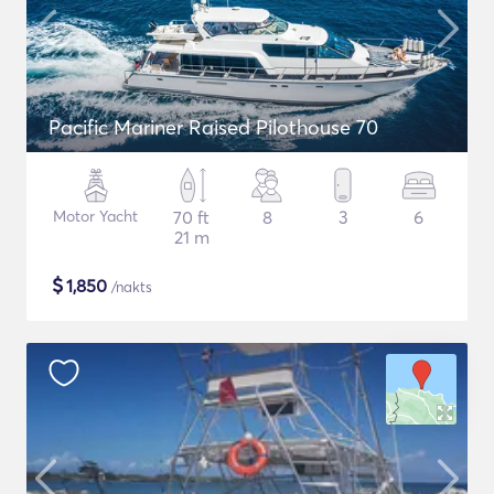
Pacific Mariner Raised Pilothouse 70
Motor Yacht
70 ft
8
3
6
21 m
$
1,850
/nakts