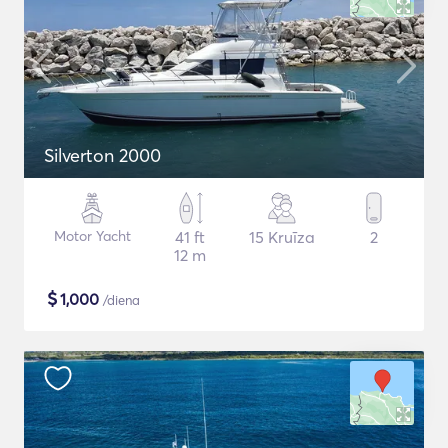
Silverton 2000
Motor Yacht
41 ft
15 Kruīza
2
12 m
$
1,000
/diena