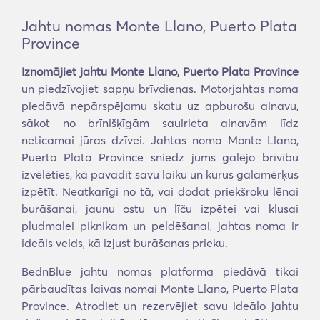
Jahtu nomas Monte Llano, Puerto Plata
Province
Iznomājiet jahtu Monte Llano, Puerto Plata Province
un piedzīvojiet sapņu brīvdienas. Motorjahtas noma
piedāvā nepārspējamu skatu uz apburošu ainavu,
sākot no brīnišķīgām saulrieta ainavām līdz
neticamai jūras dzīvei. Jahtas noma Monte Llano,
Puerto Plata Province sniedz jums galējo brīvību
izvēlēties, kā pavadīt savu laiku un kurus galamērķus
izpētīt. Neatkarīgi no tā, vai dodat priekšroku lēnai
burāšanai, jaunu ostu un līču izpētei vai klusai
pludmalei piknikam un peldēšanai, jahtas noma ir
ideāls veids, kā izjust burāšanas prieku.
BednBlue jahtu nomas platforma piedāvā tikai
pārbaudītas laivas nomai Monte Llano, Puerto Plata
Province. Atrodiet un rezervējiet savu ideālo jahtu