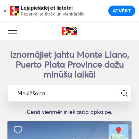
Lejupielādējiet lietotni
×
ATVĒRT
Rezervējiet ātrāk un vienkāršāk
Iznomājiet jahtu Monte Llano,
Puerto Plata Province dažu
minūšu laikā!
Meklēšana
Cenā vienmēr ir iekļauta apkalpe.