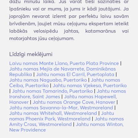
dažu minūšu laikā. Jūs varat tieši sazināties ar
īpašnieku vai ar mums, ja jums ir kādi jautājumi. Ja
joprojām nevarat izlemt par perfektu laivu savām
brīvdienām, ļaujiet mūsu ceļojumu ekspertam ieteikt
labākās velosipēdu jahtas, katamarānus vai
motorjahtas jūsu ceļojumam.
Līdzīgi meklējumi
Laivu nomas Monte Llano, Puerto Plata Province
|
Jahtu nomas Mejía de Navarrete, Dominikānas
Republika
|
Jahtu nomas El Carril, Puertoplata
|
Jahtu nomas Naguabo, Puertoriko
|
Jahtu nomas
Ceiba, Puertoriko
|
Jahtu nomas Vjekesa, Puertoriko
|
Jahtu nomas Tamarindo, Puertoriko
|
Jahtu nomas
Ironshore, Saint James
|
Jahtu nomas Hopewell,
Hanover
|
Jahtu nomas Orange Cove, Hanover
|
Jahtu nomas Savanna-la-Mar, Westmoreland
|
Jahtu nomas Whitehall, Westmoreland
|
Jahtu
nomas Phoenix Park, Westmoreland
|
Jahtu nomas
Amity Cross, Westmoreland
|
Jahtu nomas Winton,
New Providence