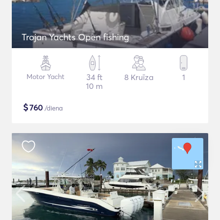
Trojan Yachts Open fishing
Motor Yacht
34 ft
8 Kruīza
1
10 m
$
760
/diena