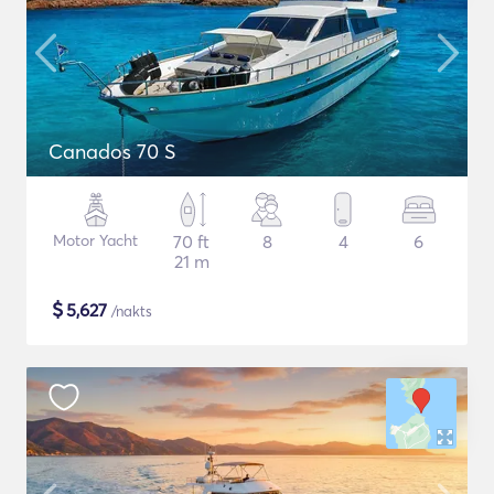
Canados 70 S
Motor Yacht
70 ft
8
4
6
21 m
$
5,627
/nakts