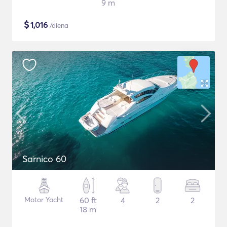
9 m
$
1,016
/diena
Sarnico 60
Motor Yacht
60 ft
4
2
2
18 m