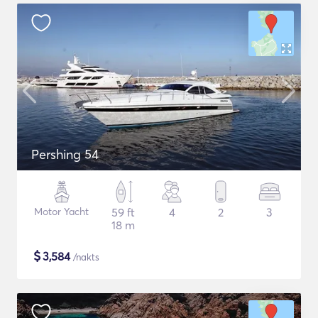
Pershing 54
Motor Yacht
59 ft
4
2
3
18 m
$
3,584
/nakts