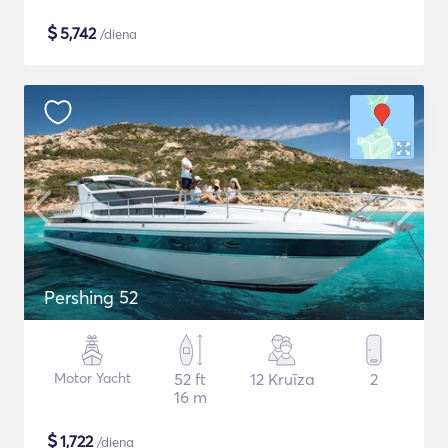
$
5,742
/diena
Pershing 52
Motor Yacht
52 ft
12 Kruīza
2
16 m
$
1,722
/diena