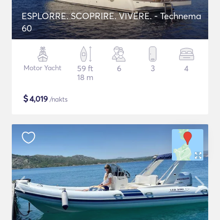
ESPLORRE. SCOPRIRE. VIVERE. - Technema
60
Motor Yacht
59 ft
6
3
4
18 m
$
4,019
/nakts