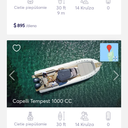
Cietie piepūšamie
30 ft
14 Kruīza
0
9 m
$
895
/diena
Capelli Tempest 1000 CC
Cietie piepūšamie
30 ft
14 Kruīza
0