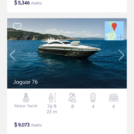
$
5,346
/nakts
Jaguar 76
Motor Yacht
76 ft
8
4
4
23 m
$
9,073
/nakts