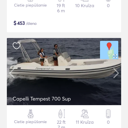
Cietie piepūšamie
19 ft
10 Kruīza
0
6 m
$
453
/diena
Capelli Tempest 700 Sup
Cietie piepūšamie
22 ft
11 Kruīza
0
7 m