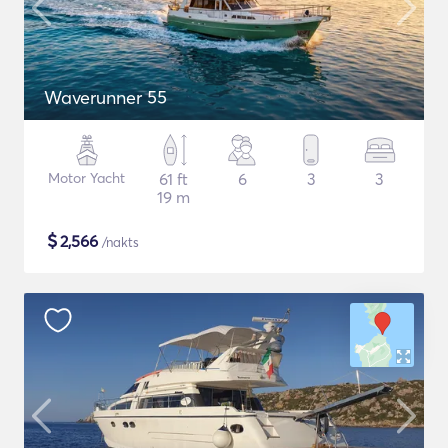
Waverunner 55
Motor Yacht
61 ft
6
3
3
19 m
$
2,566
/nakts