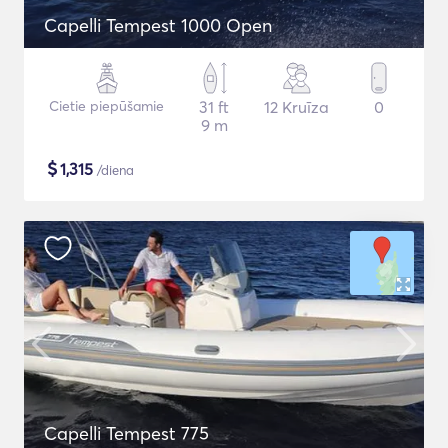
Capelli Tempest 1000 Open
Cietie piepūšamie
31 ft
12 Kruīza
0
9 m
$
1,315
/diena
Capelli Tempest 775