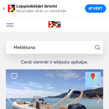
Lejupielādējiet lietotni
×
ATVĒRT
Rezervējiet ātrāk un vienkāršāk
Meklēšana
Cenā vienmēr ir iekļauta apkalpe.