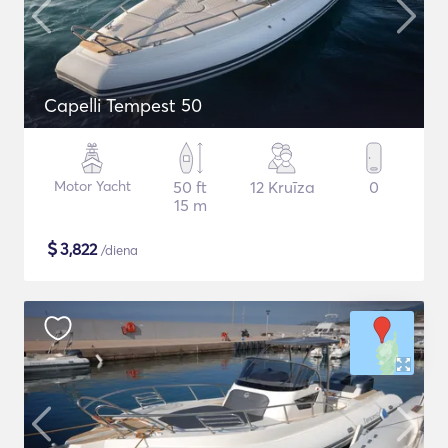
Capelli Tempest 50
Motor Yacht
50 ft
12 Kruīza
0
15 m
$
3,822
/diena