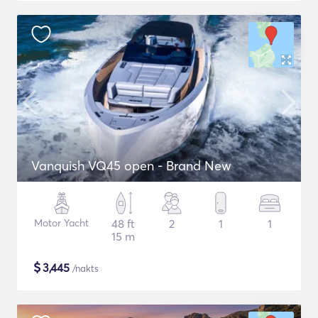
Vanquish VQ45 open - Brand New
Motor Yacht
48 ft
2
1
1
15 m
$
3,445
/nakts