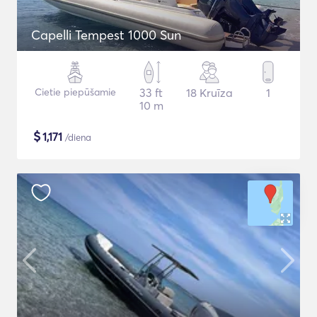
Capelli Tempest 1000 Sun
Cietie piepūšamie
33 ft
18 Kruīza
1
10 m
$
1,171
/diena