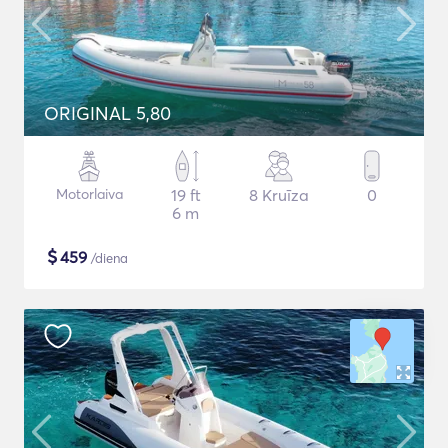
ORIGINAL 5,80
Motorlaiva
19 ft
8 Kruīza
0
6 m
$
459
/diena