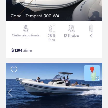
Capelli Tempest 900 WA
Cietie piepūšamie
28 ft
12 Kruīza
0
9 m
$
1,194
/diena