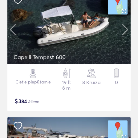
Capelli Tempest 600
Cietie piepūšamie
19 ft
8 Kruīza
0
6 m
$
384
/diena