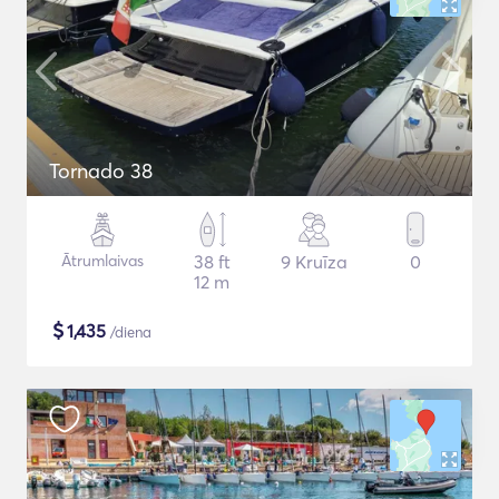
Tornado 38
Ātrumlaivas
38 ft
9 Kruīza
0
12 m
$
1,435
/diena