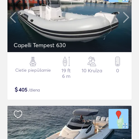
Capelli Tempest 630
Cietie piepūšamie
19 ft
10 Kruīza
0
6 m
$
405
/diena