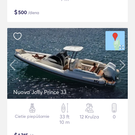
$
500
/diena
Nuova Jolly Prince 33
Cietie piepūšamie
33 ft
12 Kruīza
0
10 m