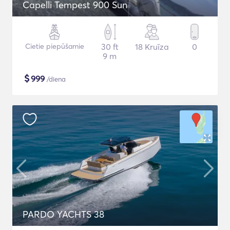
Capelli Tempest 900 Sun
Cietie piepūšamie
30 ft
18 Kruīza
0
9 m
$
999
/diena
PARDO YACHTS 38