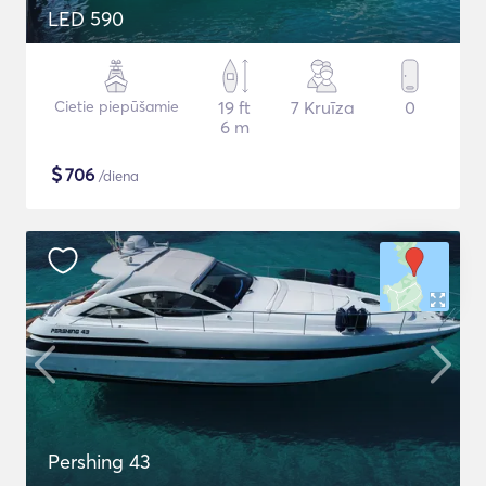
LED 590
Cietie piepūšamie
19 ft
7 Kruīza
0
6 m
$
706
/diena
Pershing 43