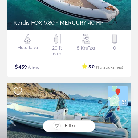
Kardis FOX 5,80 - MERCURY 40 HP
Motorlaiva
20 ft
8 Kruīza
0
6 m
$
459
5.0
/diena
(1
atsauksmes
)
Filtri