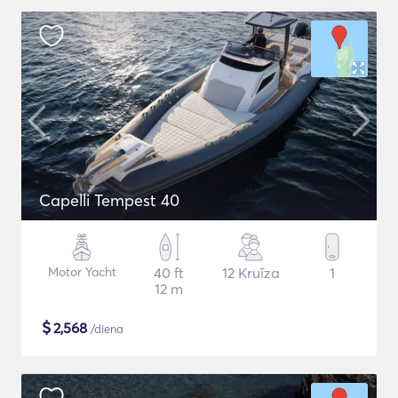
Capelli Tempest 40
Motor Yacht
40 ft
12 Kruīza
1
12 m
$
2,568
/diena