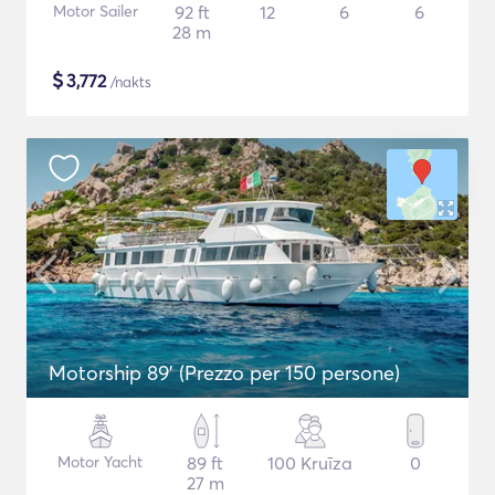
Motor Sailer
92 ft
12
6
6
28 m
$
3,772
/nakts
Motorship 89' (Prezzo per 150 persone)
Motor Yacht
89 ft
100 Kruīza
0
27 m