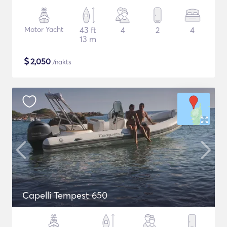
Motor Yacht
43 ft
4
2
4
13 m
$
2,050
/nakts
Capelli Tempest 650