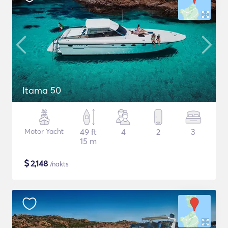
Itama 50
Motor Yacht
49 ft
4
2
3
15 m
$
2,148
/nakts