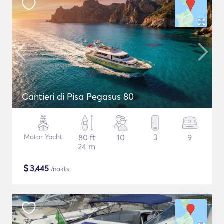
Cantieri di Pisa Pegasus 80
Motor Yacht
80 ft
10
3
9
24 m
$
3,445
/nakts