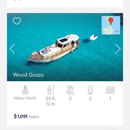
Wood Gozzo
Motor Yacht
39 ft
2
2
1
12 m
$
1,091
/nakts