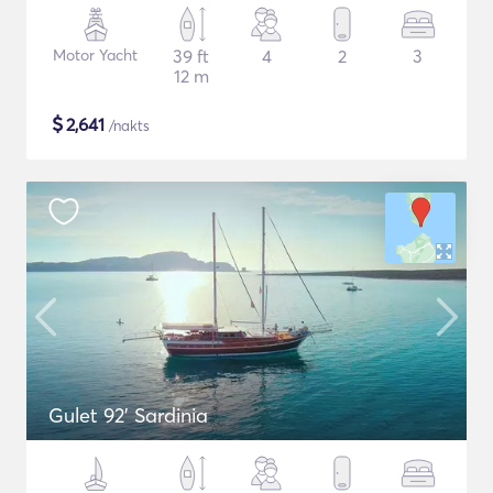
Motor Yacht
39 ft
4
2
3
12 m
$
2,641
/nakts
Gulet 92' Sardinia