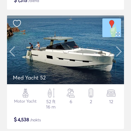
$
1,315
/diena
Med Yacht 52
Motor Yacht
52 ft
6
2
12
16 m
$
4,538
/nakts