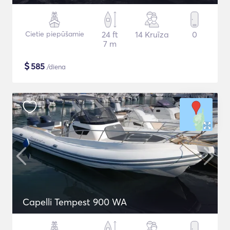
Cietie piepūšamie
24 ft
14 Kruīza
0
7 m
$
585
/diena
Capelli Tempest 900 WA