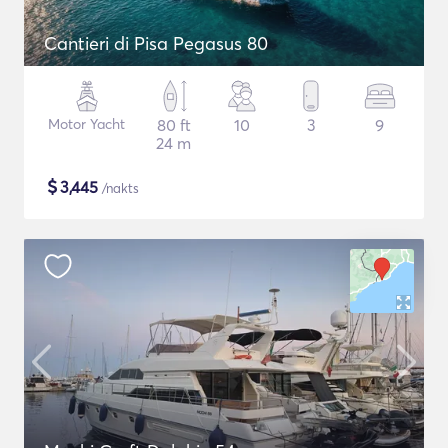
Cantieri di Pisa Pegasus 80
Motor Yacht
80 ft
10
3
9
24 m
$
3,445
/nakts