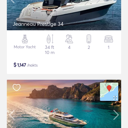
Jeanneau Prestige 34
Motor Yacht
34 ft
4
2
1
10 m
$
1,147
/nakts