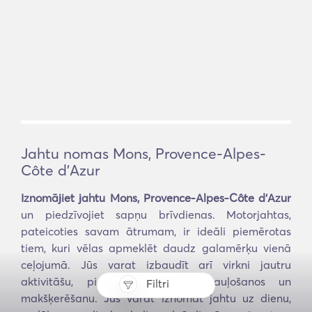
Jahtu nomas Mons, Provence-Alpes-
Côte d'Azur
Iznomājiet jahtu Mons, Provence-Alpes-Côte d'Azur
un piedzīvojiet sapņu brīvdienas. Motorjahtas,
pateicoties savam ātrumam, ir ideāli piemērotas
tiem, kuri vēlas apmeklēt daudz galamērķu vienā
ceļojumā. Jūs varat izbaudīt arī virkni jautru
aktivitāšu, piemēram, niršanu, sauļošanos un
Filtri
makšķerēšanu. Jūs varat iznomāt jahtu uz dienu,