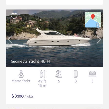
Gianetti Yacht 48 HT
Motor Yacht
49 ft
5
3
3
15 m
$
3,100
/nakts