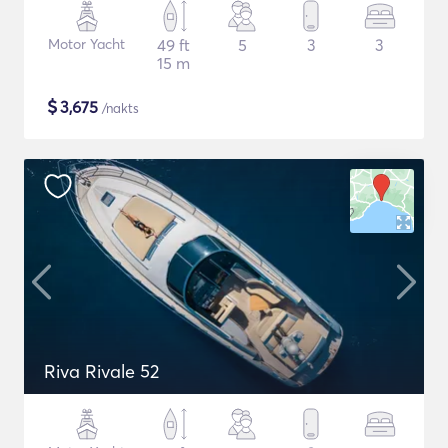
Motor Yacht
49 ft
5
3
3
15 m
$
3,675
/nakts
Riva Rivale 52