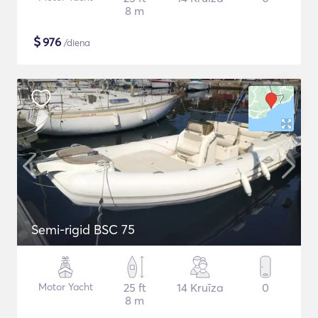
8 m
$
976
/diena
Semi-rigid BSC 75
Motor Yacht
25 ft
14 Kruīza
0
8 m