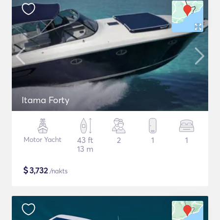
Itama Forty
Motor Yacht
43 ft
2
1
1
13 m
$
3,732
/nakts