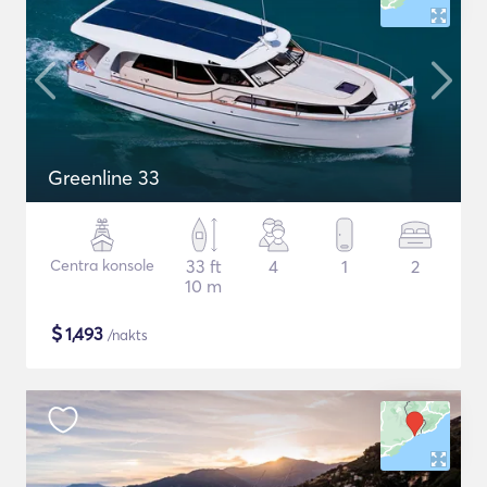
Greenline 33
Centra konsole
33 ft
4
1
2
10 m
$
1,493
/nakts