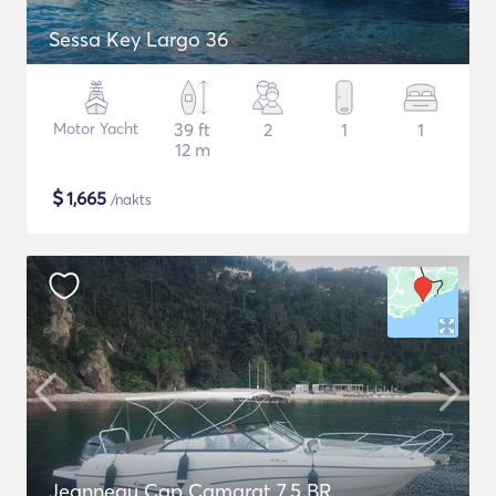
Sessa Key Largo 36
Motor Yacht
39 ft
2
1
1
12 m
$
1,665
/nakts
Jeanneau Cap Camarat 7.5 BR