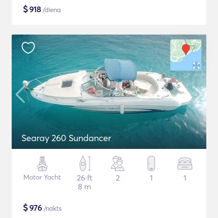
$
918
/diena
Searay 260 Sundancer
Motor Yacht
26 ft
2
1
1
8 m
$
976
/nakts