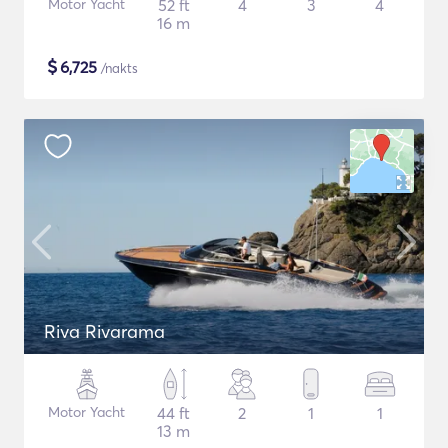
Motor Yacht
52 ft
4
3
4
16 m
$
6,725
/nakts
Riva Rivarama
Motor Yacht
44 ft
2
1
1
13 m