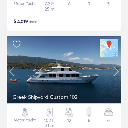
Motor Yacht
82 ft
8
3
5
25 m
$
4,019
/nakts
Greek Shipyard Custom 102
Motor Yacht
102 ft
12
6
6
31 m