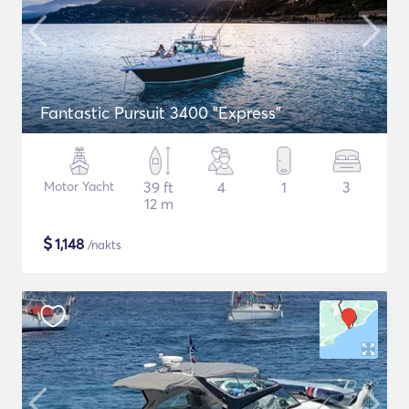
Fantastic Pursuit 3400 "Express"
Motor Yacht
39 ft
4
1
3
12 m
$
1,148
/nakts