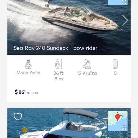
Sea Ray 240 Sundeck - bow rider
Motor Yacht
26 ft
12 Kruīza
0
8 m
$
861
/diena