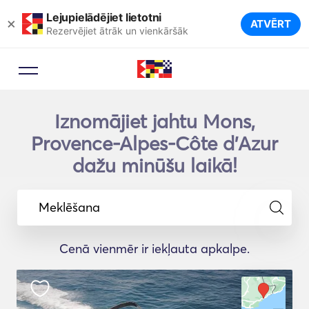
Lejupielādējiet lietotni
×
ATVĒRT
Rezervējiet ātrāk un vienkāršāk
Iznomājiet jahtu Mons,
Provence-Alpes-Côte d'Azur
dažu minūšu laikā!
Meklēšana
Cenā vienmēr ir iekļauta apkalpe.