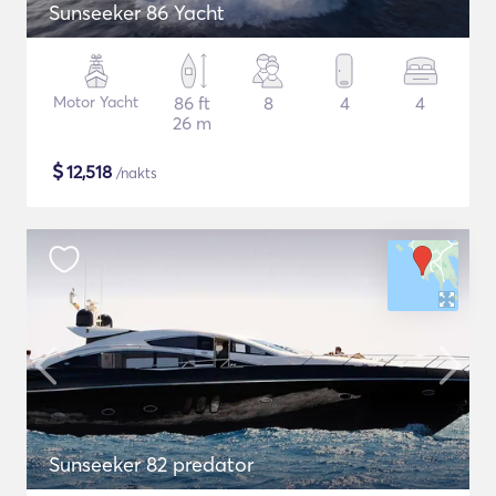
Sunseeker 86 Yacht
Motor Yacht
86 ft
8
4
4
26 m
$
12,518
/nakts
Sunseeker 82 predator