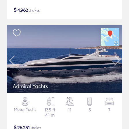
$
4,962
/nakts
Admiral Yachts
Motor Yacht
135 ft
11
5
7
41 m
$
26,251
/nakts