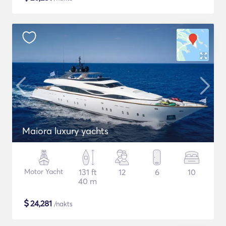
Maiora luxury yachts
Motor Yacht
131 ft
12
6
10
40 m
$
24,281
/nakts