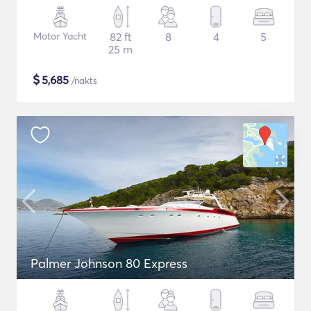
Motor Yacht
82 ft
8
4
5
25 m
$
5,685
/nakts
Palmer Johnson 80 Express