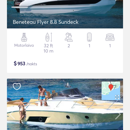
Beneteau Flyer 8.8 Sundeck
Motorlaiva
32 ft
2
1
1
10 m
$
953
/nakts