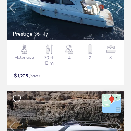
Prestige 36 Fly
Motorlaiva
39 ft
4
2
3
12 m
$
1,205
/nakts