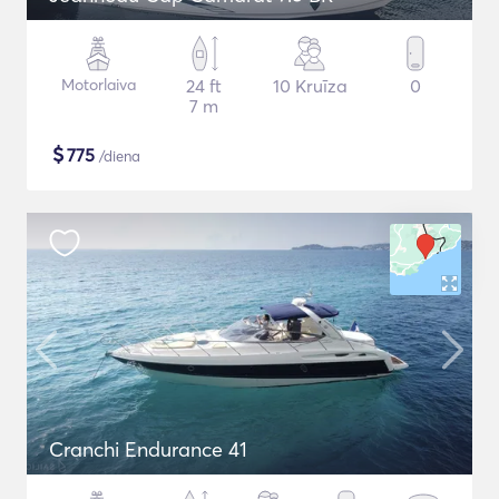
Motorlaiva
24 ft
10 Kruīza
0
7 m
$
775
/diena
Cranchi Endurance 41