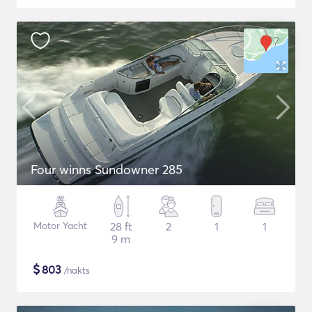
Four winns Sundowner 285
Motor Yacht
28 ft
2
1
1
9 m
$
803
/nakts