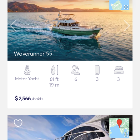
Waverunner 55
Motor Yacht
61 ft
6
3
3
19 m
$
2,566
/nakts