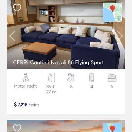
CERRI Cantieri Navali 86 Flying Sport
Motor Yacht
89 ft
8
4
6
27 m
$
7,218
/nakts