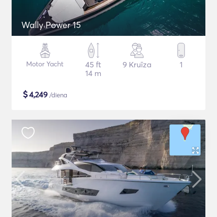
Wally Power 15
Motor Yacht
45 ft
9 Kruīza
1
14 m
$
4,249
/diena