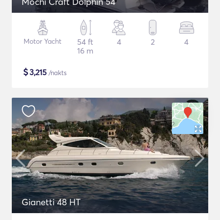
Mochi Craft Dolphin 54
Motor Yacht
54 ft
4
2
4
16 m
$
3,215
/nakts
Gianetti 48 HT