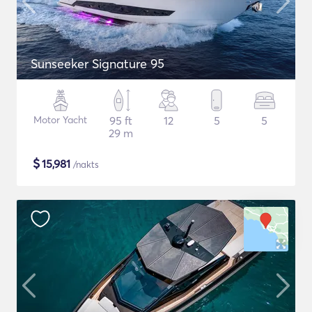
Sunseeker Signature 95
Motor Yacht
95 ft
12
5
5
29 m
$
15,981
/nakts