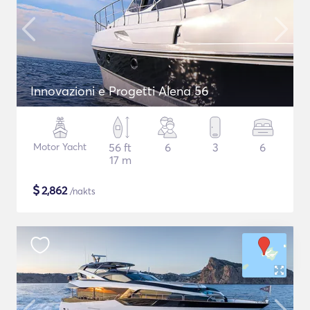
Innovazioni e Progetti Alena 56
Motor Yacht
56 ft
6
3
6
17 m
$
2,862
/nakts