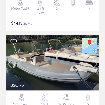
Motor Yacht
41 ft
2
1
2
12 m
$
1,435
/nakts
BSC 75
Motor Yacht
25 ft
14 Kruīza
0