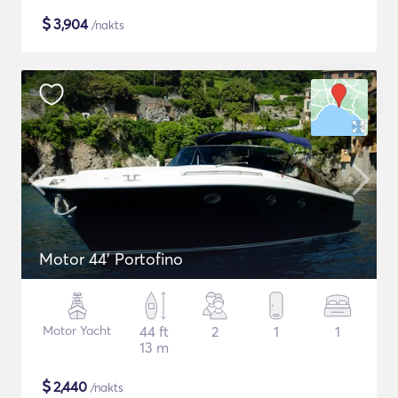
$
3,904
/nakts
Motor 44' Portofino
Motor Yacht
44 ft
2
1
1
13 m
$
2,440
/nakts