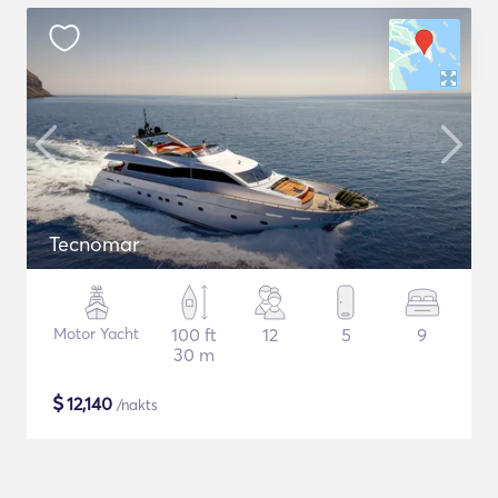
Tecnomar
Motor Yacht
100 ft
12
5
9
30 m
$
12,140
/nakts