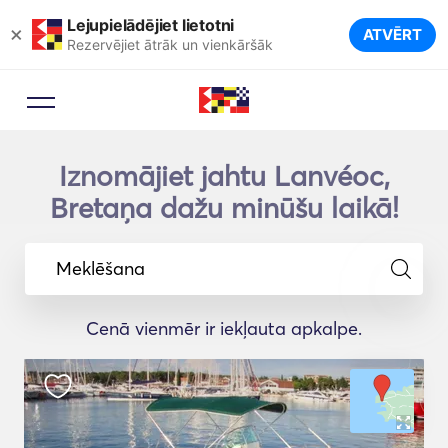
Lejupielādējiet lietotni
×
ATVĒRT
Rezervējiet ātrāk un vienkāršāk
Iznomājiet jahtu Lanvéoc,
Bretaņa dažu minūšu laikā!
Meklēšana
Cenā vienmēr ir iekļauta apkalpe.