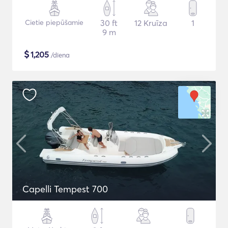
Cietie piepūšamie
30 ft
12 Kruīza
1
9 m
$
1,205
/diena
Capelli Tempest 700