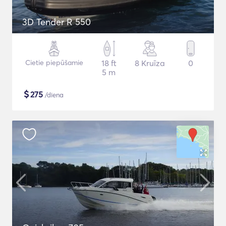
3D Tender R 550
Cietie piepūšamie
18 ft
8 Kruīza
0
5 m
$
275
/diena