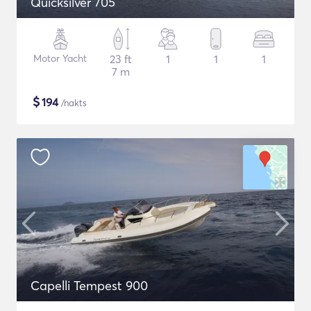
Quicksilver 705
Motor Yacht
23 ft
1
1
1
7 m
$
194
/nakts
Capelli Tempest 900