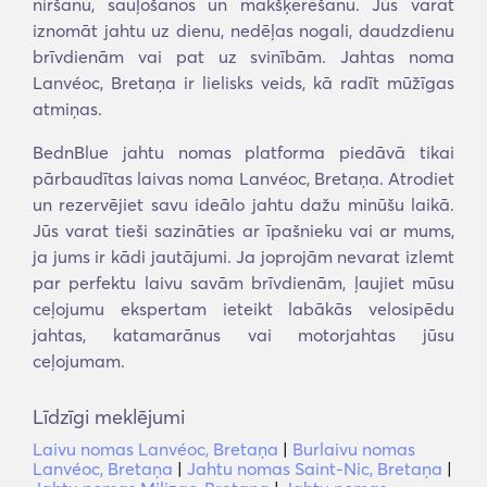
niršanu, sauļošanos un makšķerēšanu. Jūs varat
iznomāt jahtu uz dienu, nedēļas nogali, daudzdienu
brīvdienām vai pat uz svinībām. Jahtas noma
Lanvéoc, Bretaņa ir lielisks veids, kā radīt mūžīgas
atmiņas.
BednBlue jahtu nomas platforma piedāvā tikai
pārbaudītas laivas noma Lanvéoc, Bretaņa. Atrodiet
un rezervējiet savu ideālo jahtu dažu minūšu laikā.
Jūs varat tieši sazināties ar īpašnieku vai ar mums,
ja jums ir kādi jautājumi. Ja joprojām nevarat izlemt
par perfektu laivu savām brīvdienām, ļaujiet mūsu
ceļojumu ekspertam ieteikt labākās velosipēdu
jahtas, katamarānus vai motorjahtas jūsu
ceļojumam.
Līdzīgi meklējumi
Laivu nomas Lanvéoc, Bretaņa
|
Burlaivu nomas
Lanvéoc, Bretaņa
|
Jahtu nomas Saint-Nic, Bretaņa
|