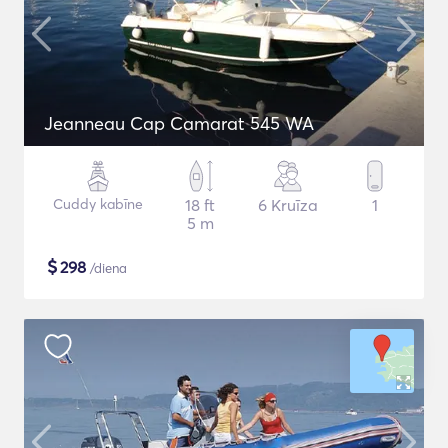
Jeanneau Cap Camarat 545 WA
Cuddy kabīne
18 ft
6 Kruīza
1
5 m
$
298
/diena