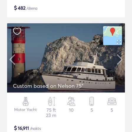
$
482
/diena
Custom based on Nelson 75"
Motor Yacht
75 ft
10
5
5
23 m
$
16,911
/nakts