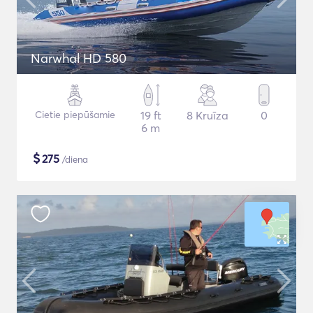
Narwhal HD 580
Cietie piepūšamie
19 ft
8 Kruīza
0
6 m
$
275
/diena