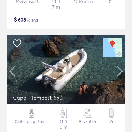
Motor Yacht
23 ft
12 Kruīza
0
7 m
$
608
/diena
Capelli Tempest 650
Cietie piepūšamie
21 ft
8 Kruīza
0
6 m