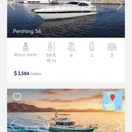
Pershing 54
Motor Yacht
59 ft
4
2
3
18 m
$
3,584
/nakts