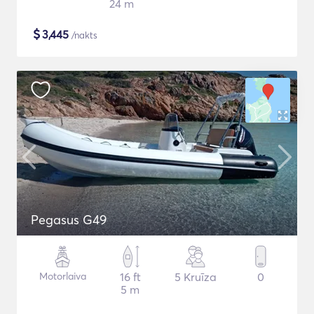
24 m
$
3,445
/nakts
Pegasus G49
Motorlaiva
16 ft
5 Kruīza
0
5 m