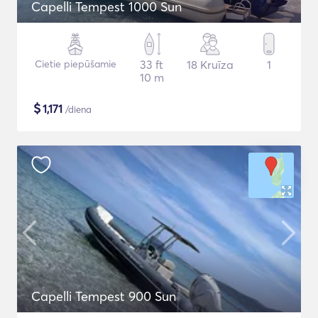
Capelli Tempest 1000 Sun
Cietie piepūšamie
33 ft
18 Kruīza
1
10 m
$
1,171
/diena
Capelli Tempest 900 Sun