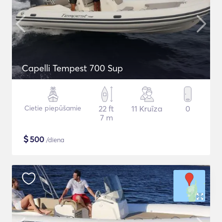
Capelli Tempest 700 Sup
Cietie piepūšamie
22 ft
11 Kruīza
0
7 m
$
500
/diena