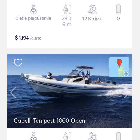
Cietie piepūšamie
28 ft
12 Kruīza
0
9 m
$
1,194
/diena
Capelli Tempest 1000 Open