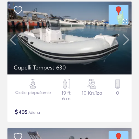
Capelli Tempest 630
Cietie piepūšamie
19 ft
10 Kruīza
0
6 m
$
405
/diena