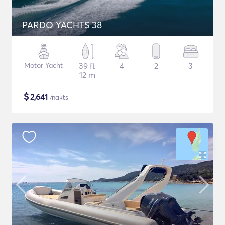
PARDO YACHTS 38
Motor Yacht
39 ft
4
2
3
12 m
$
2,641
/nakts