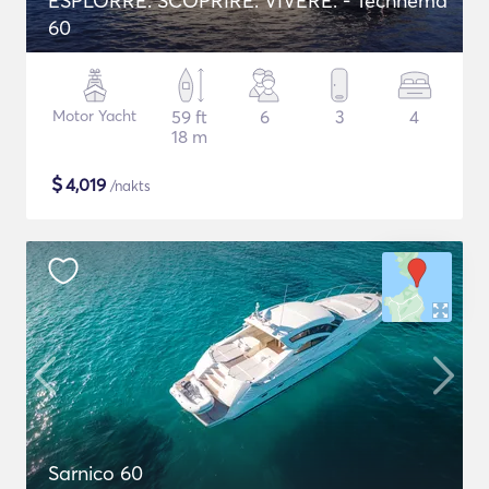
ESPLORRE. SCOPRIRE. VIVERE. - Technema
60
Motor Yacht
59 ft
6
3
4
18 m
$
4,019
/nakts
Sarnico 60