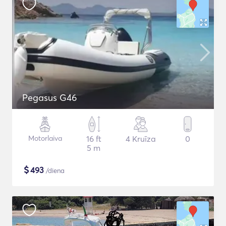
Pegasus G46
Motorlaiva
16 ft
4 Kruīza
0
5 m
$
493
/diena