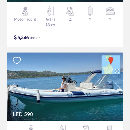
Motor Yacht
60 ft
4
2
2
18 m
$
5,346
/nakts
LED 590