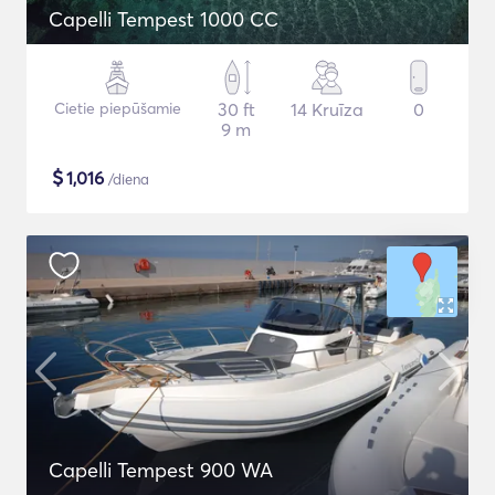
Capelli Tempest 1000 CC
Cietie piepūšamie
30 ft
14 Kruīza
0
9 m
$
1,016
/diena
Capelli Tempest 900 WA