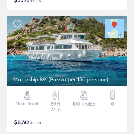
$
3,772
/nakts
Motorship 89' (Prezzo per 150 persone)
Motor Yacht
89 ft
100 Kruīza
0
27 m
$
5,742
/diena