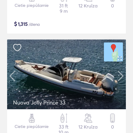
Cietie piepūšamie
31 ft
12 Kruīza
0
9 m
$
1,315
/diena
Nuova Jolly Prince 33
Cietie piepūšamie
33 ft
12 Kruīza
0
10 m