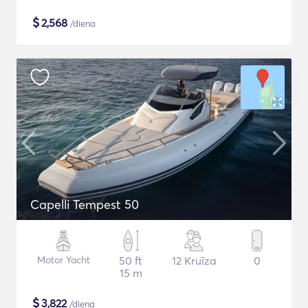
$
2,568
/diena
Capelli Tempest 50
Motor Yacht
50 ft
12 Kruīza
0
15 m
$
3,822
/diena