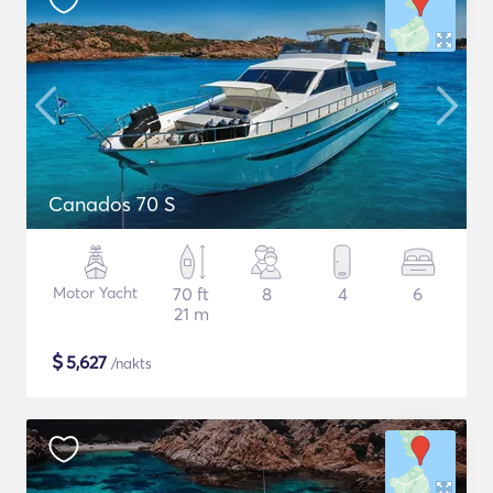
Canados 70 S
Motor Yacht
70 ft
8
4
6
21 m
$
5,627
/nakts