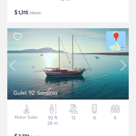
$
1,315
/diena
Gulet 92' Sardinia
Motor Sailer
92 ft
12
6
6
28 m