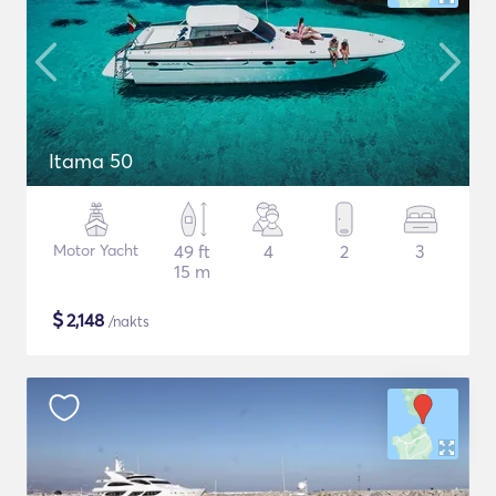
Itama 50
Motor Yacht
49 ft
4
2
3
15 m
$
2,148
/nakts