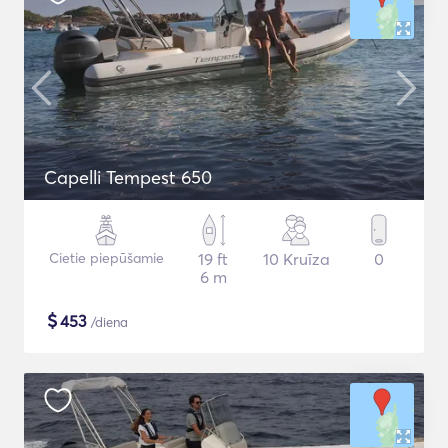
Capelli Tempest 650
Cietie piepūšamie
19 ft
10 Kruīza
0
6 m
$
453
/diena