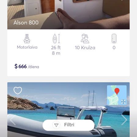
Alson 800
Motorlaiva
26 ft
10 Kruīza
0
8 m
$
666
/diena
Filtri