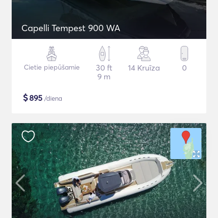
Capelli Tempest 900 WA
Cietie piepūšamie
30 ft
14 Kruīza
0
9 m
$
895
/diena