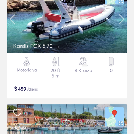
Kardis FOX 5,70
Motorlaiva
20 ft
8 Kruīza
0
6 m
$
459
/diena