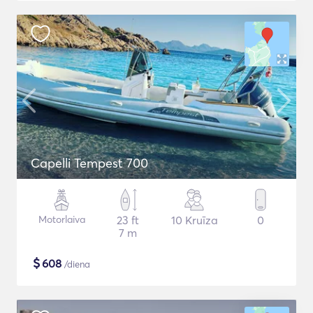
Capelli Tempest 700
Motorlaiva
23 ft
10 Kruīza
0
7 m
$
608
/diena