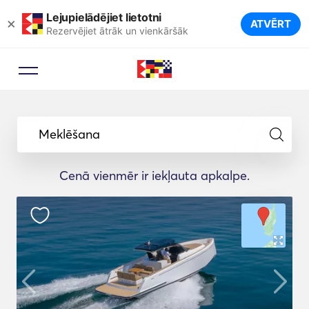
Lejupielādējiet lietotni
×
ATVĒRT
Rezervējiet ātrāk un vienkāršāk
Meklēšana
Cenā vienmēr ir iekļauta apkalpe.