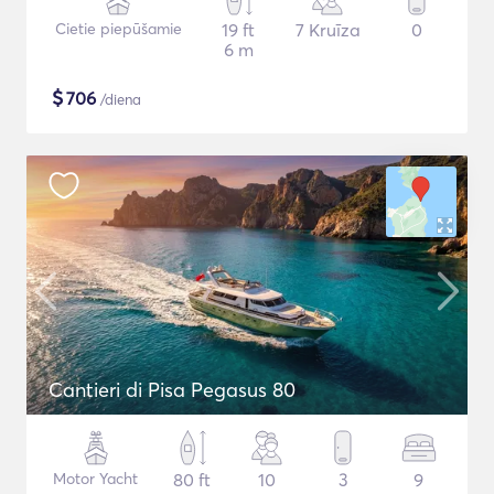
Cietie piepūšamie
19 ft
7 Kruīza
0
6 m
$
706
/diena
Cantieri di Pisa Pegasus 80
Motor Yacht
80 ft
10
3
9