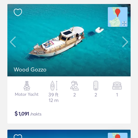
Wood Gozzo
Motor Yacht
39 ft
2
2
1
12 m
$
1,091
/nakts