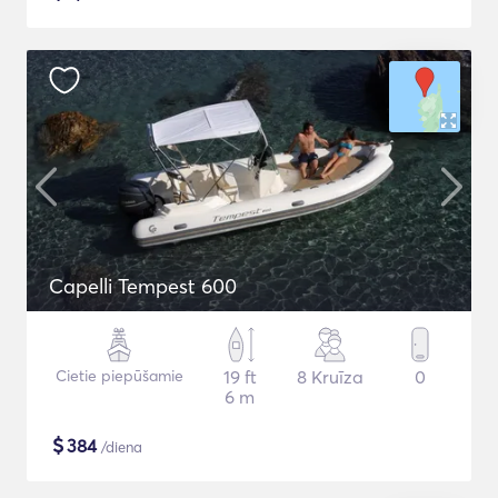
Capelli Tempest 600
Cietie piepūšamie
19 ft
8 Kruīza
0
6 m
$
384
/diena