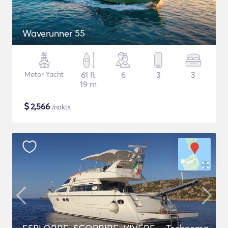
Waverunner 55
Motor Yacht
61 ft
6
3
3
19 m
$
2,566
/nakts