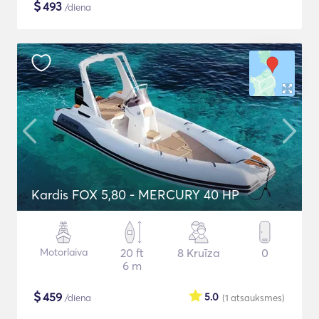
$
493
/diena
Kardis FOX 5,80 - MERCURY 40 HP
Motorlaiva
20 ft
8 Kruīza
0
6 m
$
459
5.0
/diena
(1
atsauksmes
)