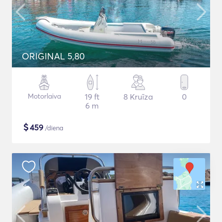
ORIGINAL 5,80
Motorlaiva
19 ft
8 Kruīza
0
6 m
$
459
/diena