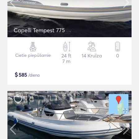
Capelli Tempest 775
Cietie piepūšamie
24 ft
14 Kruīza
0
7 m
$
585
/diena