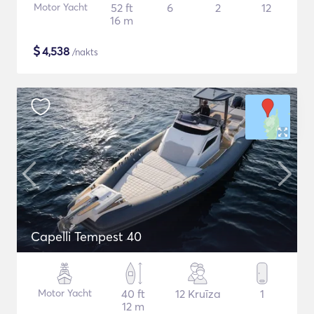
Motor Yacht
52 ft
6
2
12
16 m
$
4,538
/nakts
Capelli Tempest 40
Motor Yacht
40 ft
12 Kruīza
1
12 m