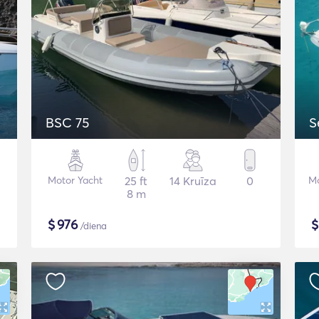
BSC 75
S
Motor Yacht
25 ft
14 Kruīza
0
Mo
8 m
$
976
/diena