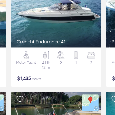
Cranchi Endurance 41
P
Motor Yacht
41 ft
2
1
2
Mo
12 m
$
1,435
/nakts