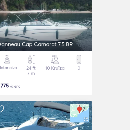
eanneau Cap Camarat 7.5 BR
otorlaiva
24 ft
10 Kruīza
0
7 m
$
775
/diena