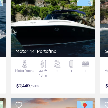
Motor 44' Portofino
G
Motor Yacht
44 ft
2
1
1
Mo
13 m
$
2,440
/nakts