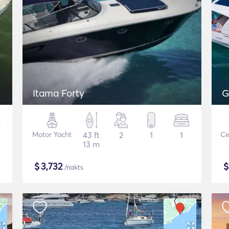
Itama Forty
G
Motor Yacht
43 ft
2
1
1
Ce
13 m
$
3,732
/nakts