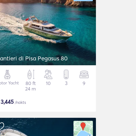
antieri di Pisa Pegasus 80
tor Yacht
80 ft
10
3
9
24 m
$
3,445
/nakts