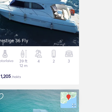
restige 36 Fly
torlaiva
39 ft
4
2
3
12 m
$
1,205
/nakts