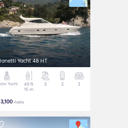
ianetti Yacht 48 HT
tor Yacht
49 ft
5
3
3
15 m
$
3,100
/nakts