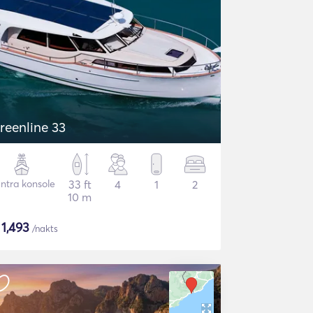
reenline 33
ntra konsole
33 ft
4
1
2
10 m
$
1,493
/nakts