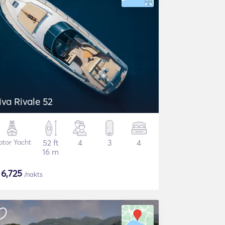
iva Rivale 52
tor Yacht
52 ft
4
3
4
16 m
$
6,725
/nakts