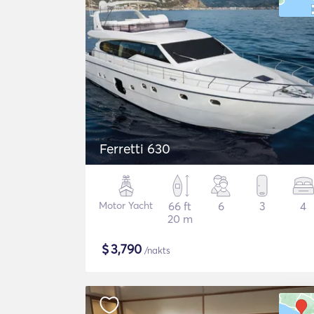
Ferretti 630
Motor Yacht
66 ft
6
3
4
20 m
$
3,790
/nakts