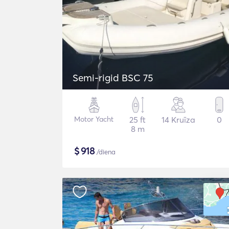
Semi-rigid BSC 75
Motor Yacht
25 ft
14 Kruīza
0
8 m
$
918
/diena