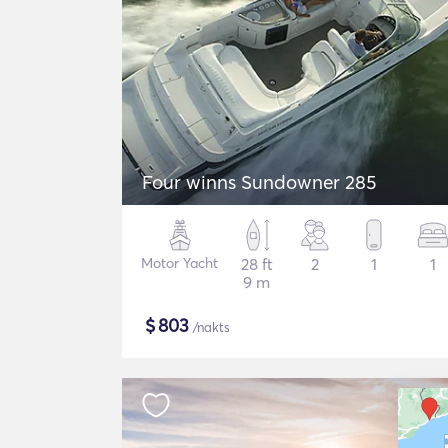
Four winns Sundowner 285
Motor Yacht
28 ft
2
1
1
9 m
$
803
/nakts