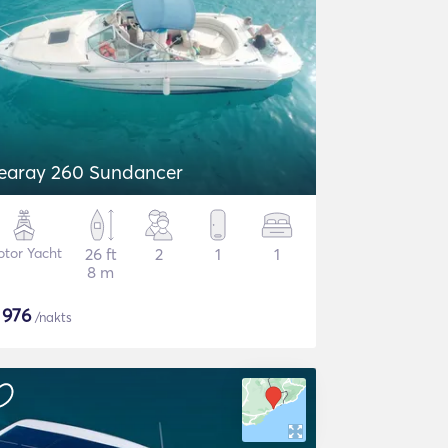
earay 260 Sundancer
tor Yacht
26 ft
2
1
1
8 m
$
976
/nakts