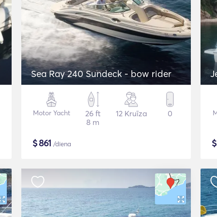
Sea Ray 240 Sundeck - bow rider
J
Motor Yacht
26 ft
12 Kruīza
0
M
8 m
$
861
/diena