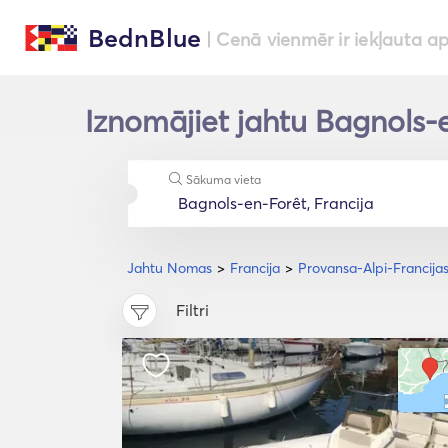
BednBlue
| Cenā vienmēr ir iekļauta a
Iznomājiet jahtu Bagnols-e
Sākuma vieta
Jahtu Nomas
Francija
Provansa-Alpi-Francijas
Filtri