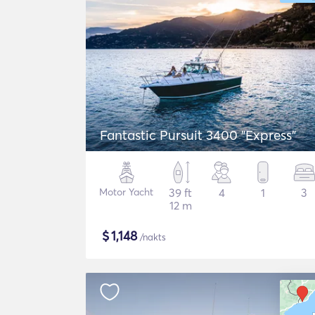
Fantastic Pursuit 3400 "Express"
Motor Yacht
39 ft
4
1
3
12 m
$
1,148
/nakts