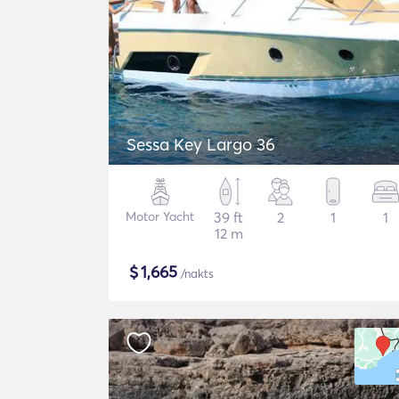
Sessa Key Largo 36
Motor Yacht
39 ft
2
1
1
12 m
$
1,665
/nakts