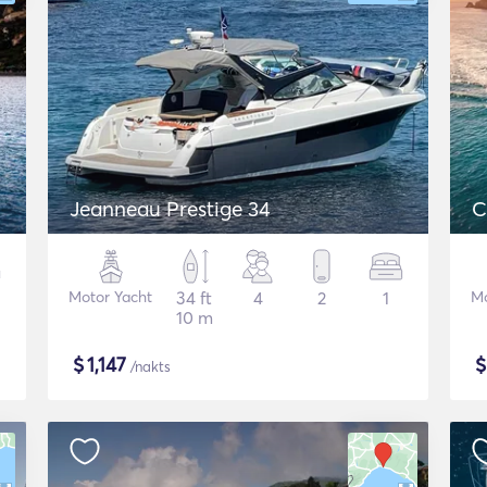
Jeanneau Prestige 34
C
Motor Yacht
34 ft
4
2
1
Mo
10 m
$
1,147
/nakts