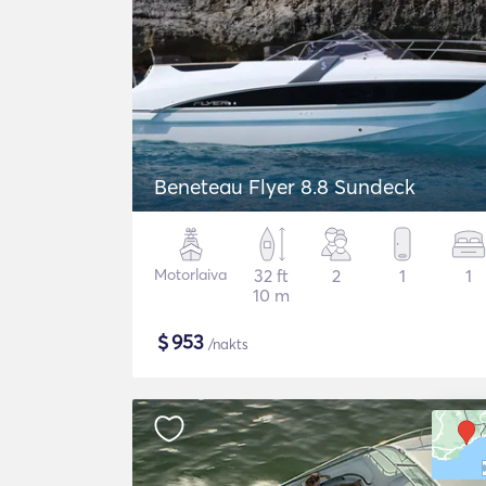
Beneteau Flyer 8.8 Sundeck
Motorlaiva
32 ft
2
1
1
10 m
$
953
/nakts