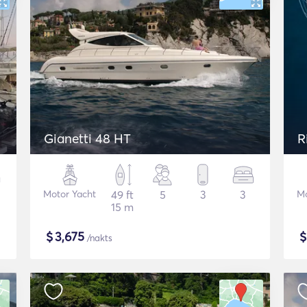
Gianetti 48 HT
R
Motor Yacht
49 ft
5
3
3
Mo
15 m
$
3,675
/nakts