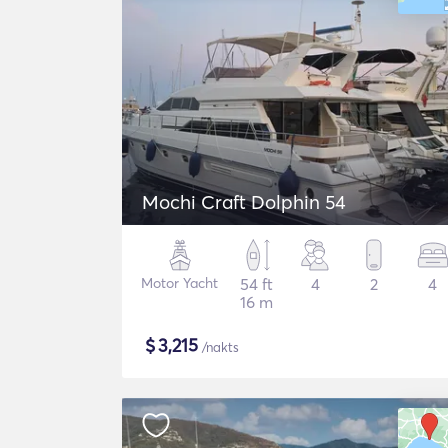
Mochi Craft Dolphin 54
Motor Yacht
54 ft
4
2
4
16 m
$
3,215
/nakts