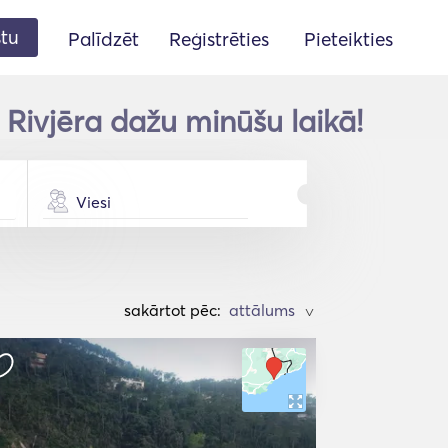
stu
Palīdzēt
Reģistrēties
Pieteikties
 Rivjēra dažu minūšu laikā!
Viesi
sakārtot pēc:
>