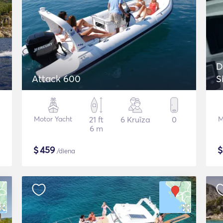
D
Attack 600
S
Motor Yacht
21 ft
6 Kruīza
0
M
6 m
$
459
/diena