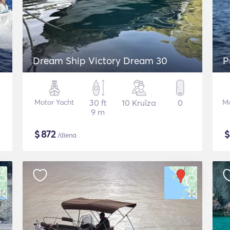
Dream Ship Victory Dream 30
P
Motor Yacht
30 ft
10 Kruīza
0
Mo
9 m
$
872
/diena