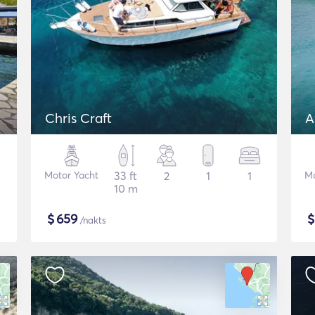
Chris Craft
A
Motor Yacht
33 ft
2
1
1
Mo
10 m
$
659
/nakts