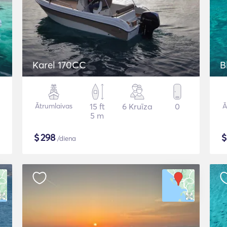
Karel 170CC
B
Ātrumlaivas
15 ft
6 Kruīza
0
Ā
5 m
$
298
/diena