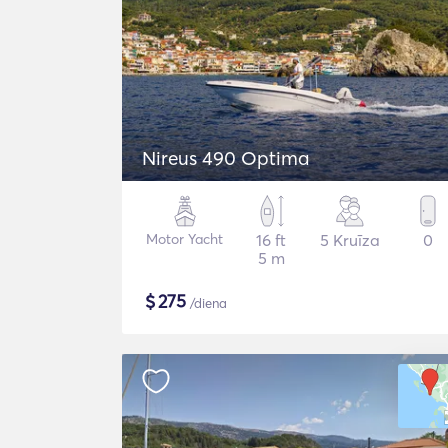
Nireus 490 Optima
Motor Yacht
16 ft
5 Kruīza
0
5 m
$
275
/diena