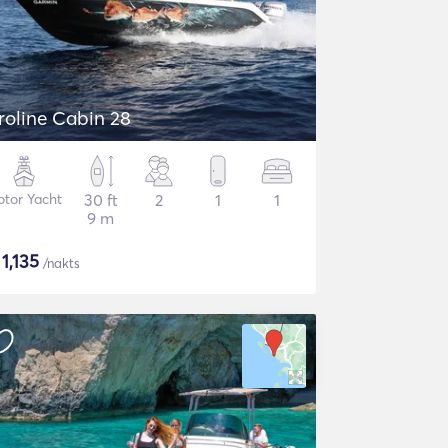
roline Cabin 28
tor Yacht
30 ft
2
1
1
9 m
$
1,135
/nakts