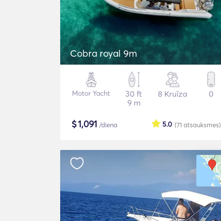
Cobra royal 9m
Motor Yacht
30 ft
8 Kruīza
0
9 m
$
1,091
5.0
/diena
(71
atsauksmes
)