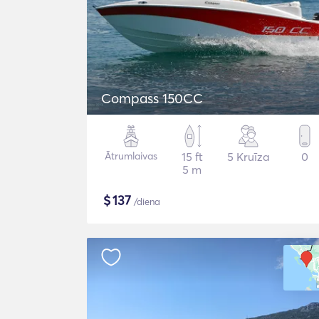
Compass 150CC
Ātrumlaivas
15 ft
5 Kruīza
0
5 m
$
137
/diena