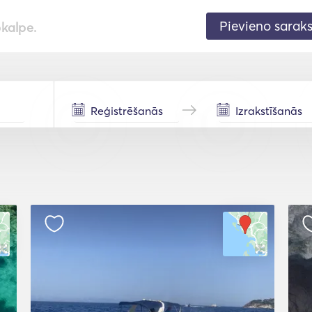
Pievieno sarak
pkalpe.