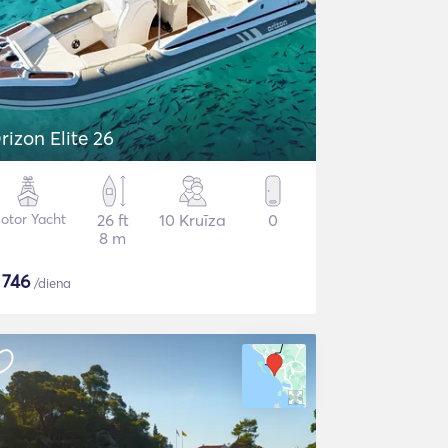
rizon Elite 26
otor Yacht
26 ft
10 Kruīza
0
8 m
$
746
/diena