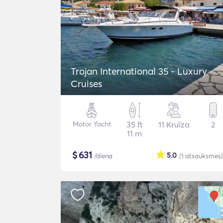
Trojan International 35 - Luxury
Cruises
Motor Yacht
35 ft
11 Kruīza
2
11 m
$
631
5.0
/diena
(1
atsauksmes
)