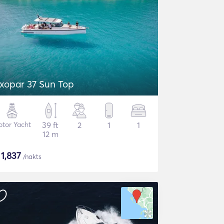
xopar 37 Sun Top
tor Yacht
39 ft
2
1
1
12 m
$
1,837
/nakts