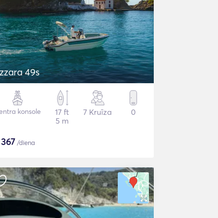
zzara 49s
entra konsole
17 ft
7 Kruīza
0
5 m
$
367
/diena