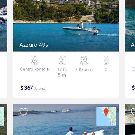
Azzara 49s
A
Centra konsole
17 ft
7 Kruīza
0
C
5 m
$
367
/diena