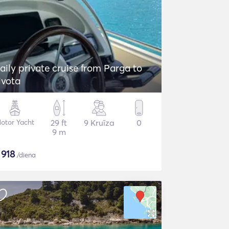
aily private cruise from Parga to
ivota
otor Yacht
29 ft
9 Kruīza
0
9 m
$
918
/diena