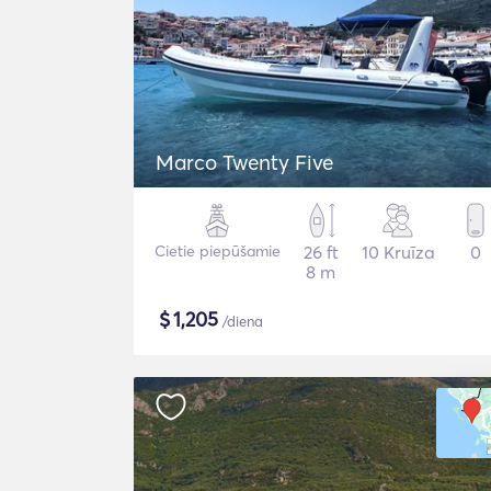
Marco Twenty Five
Cietie piepūšamie
26 ft
10 Kruīza
0
8 m
$
1,205
/diena