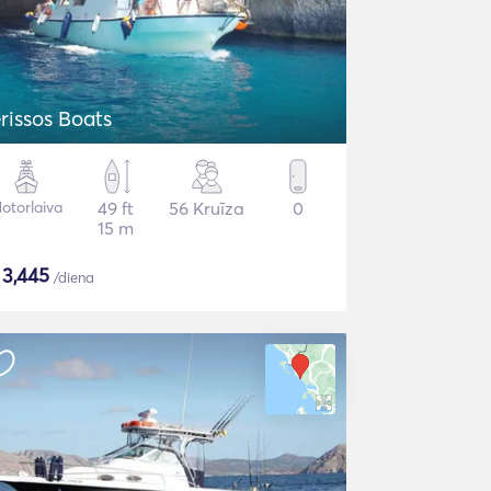
erissos Boats
otorlaiva
49 ft
56 Kruīza
0
15 m
$
3,445
/diena