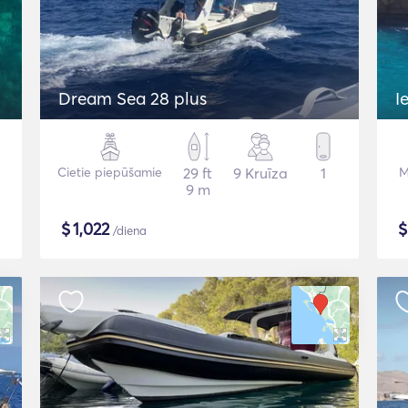
Dream Sea 28 plus
I
Cietie piepūšamie
29 ft
9 Kruīza
1
M
9 m
$
1,022
/diena