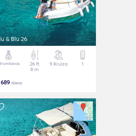
lu & Blu 26
trumlaivas
26 ft
9 Kruīza
1
8 m
$
689
/diena