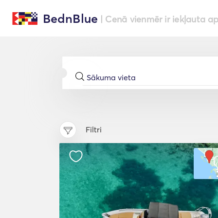
BednBlue
| Cenā vienmēr ir iekļauta a
Filtri