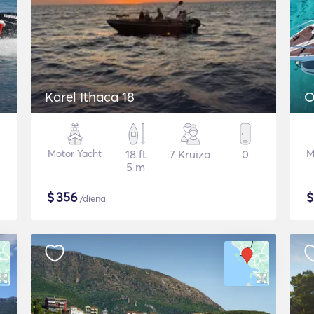
Karel Ithaca 18
O
Motor Yacht
18 ft
7 Kruīza
0
M
5 m
$
356
/diena