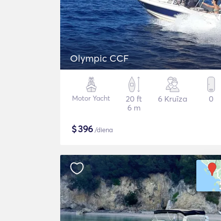
Olympic CCF
Motor Yacht
20 ft
6 Kruīza
0
6 m
$
396
/diena