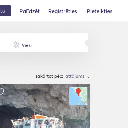
stu
Palīdzēt
Reģistrēties
Pieteikties
Viesi
sakārtot pēc:
>