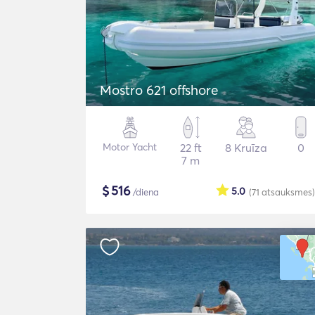
Mostro 621 offshore
Motor Yacht
22 ft
8 Kruīza
0
7 m
$
516
5.0
/diena
(71
atsauksmes
)