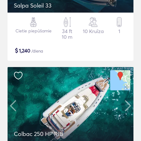
Salpa Soleil 33
Cietie piepūšamie
34 ft
10 Kruīza
1
10 m
$
1,240
/diena
Colbac 250 HP RIB