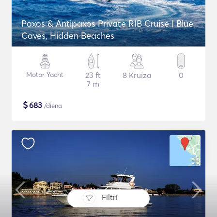
Paxos & Antipaxos Private RIB Cruise | Blue
Caves, Hidden Beaches
Motor Yacht
23 ft
8 Kruīza
0
7 m
$
683
/diena
Filtri