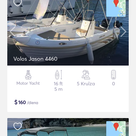
Volos Jason 4460
Motor Yacht
16 ft
5 Kruīza
0
5 m
$
160
/diena