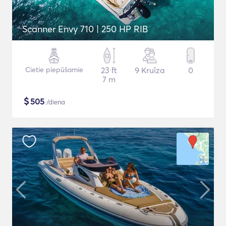
Scanner Envy 710 | 250 HP RIB
Cietie piepūšamie
23 ft
9 Kruīza
0
7 m
$
505
/diena