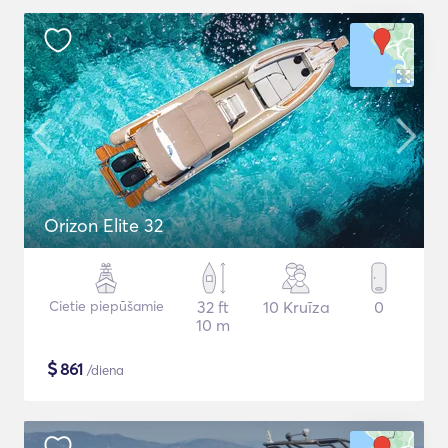
Orizon Elite 32
Cietie piepūšamie
32 ft
10 Kruīza
0
10 m
$
861
/diena