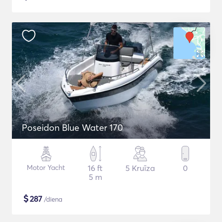
Poseidon Blue Water 170
Motor Yacht
16 ft
5 Kruīza
0
5 m
$
287
/diena