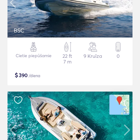
BSC
Cietie piepūšamie
22 ft
9 Kruīza
0
7 m
$
390
/diena