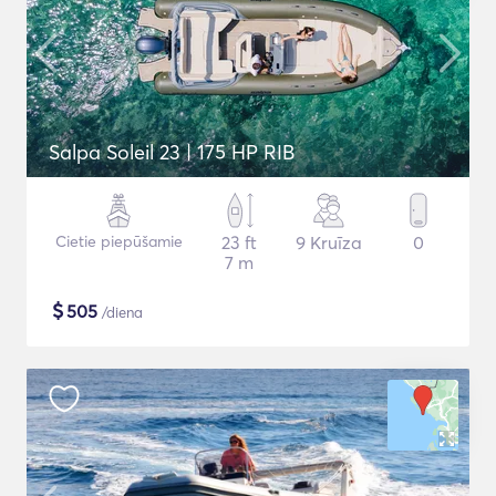
Salpa Soleil 23 | 175 HP RIB
Cietie piepūšamie
23 ft
9 Kruīza
0
7 m
$
505
/diena