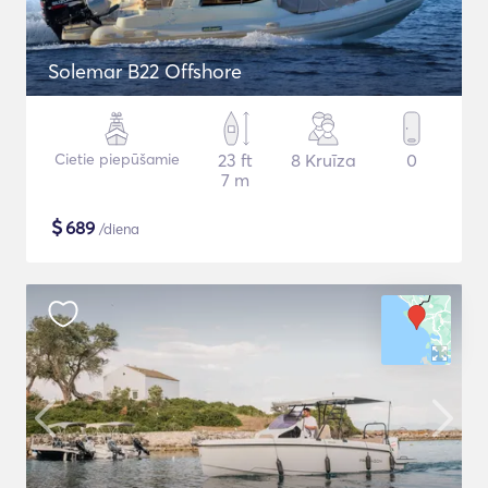
Solemar B22 Offshore
Cietie piepūšamie
23 ft
8 Kruīza
0
7 m
$
689
/diena