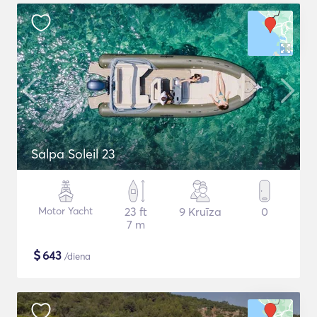
Salpa Soleil 23
Motor Yacht
23 ft
9 Kruīza
0
7 m
$
643
/diena