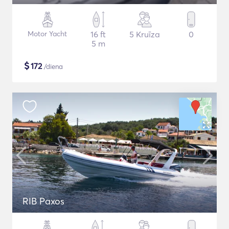
Motor Yacht
16 ft
5 Kruīza
0
5 m
$
172
/diena
RIB Paxos