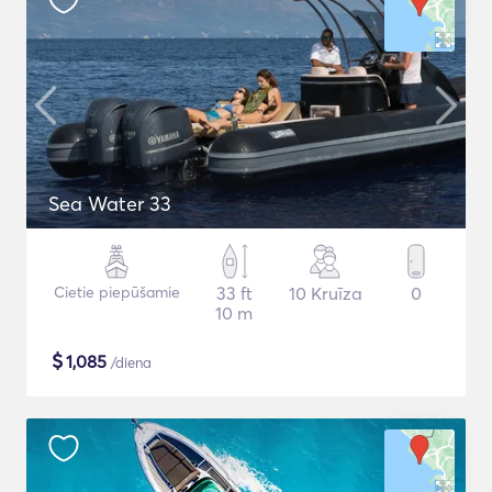
Sea Water 33
Cietie piepūšamie
33 ft
10 Kruīza
0
10 m
$
1,085
/diena