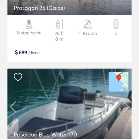
Protagon 25 (Gaios)
Motor Yacht
26 ft
11 Kruīza
0
8 m
$
689
/diena
Poseidon Blue Water 170