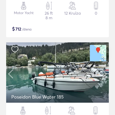
Motor Yacht
26 ft
12 Kruīza
0
8 m
$
712
/diena
Poseidon Blue Water 185