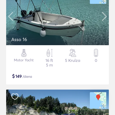
Asso 16
Motor Yacht
16 ft
5 Kruīza
0
5 m
$
149
/diena