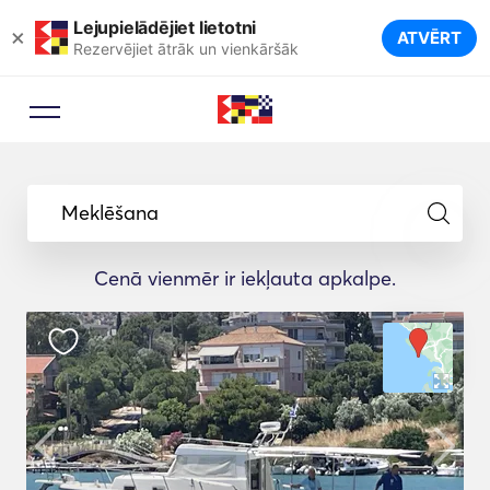
Lejupielādējiet lietotni
×
ATVĒRT
Rezervējiet ātrāk un vienkāršāk
Meklēšana
Cenā vienmēr ir iekļauta apkalpe.