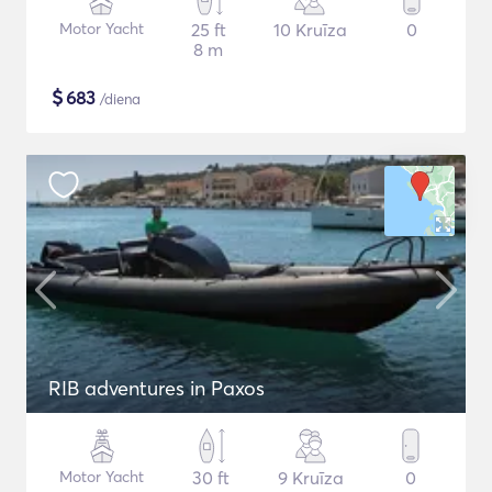
Motor Yacht
25 ft
10 Kruīza
0
8 m
$
683
/diena
RIB adventures in Paxos
Motor Yacht
30 ft
9 Kruīza
0