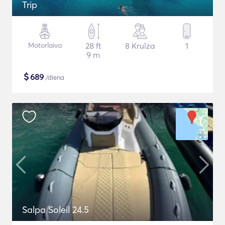
Trip
Motorlaiva
28 ft
8 Kruīza
1
9 m
$
689
/diena
Salpa Soleil 24.5