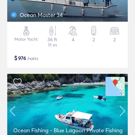
Ocean Master 34
Motor Yacht
36 ft
4
2
2
11 m
$
976
/nakts
Ocean Fishing - Blue Lagoon Private Fishing