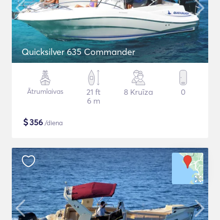
Quicksilver 635 Commander
Ātrumlaivas
21 ft
8 Kruīza
0
6 m
$
356
/diena