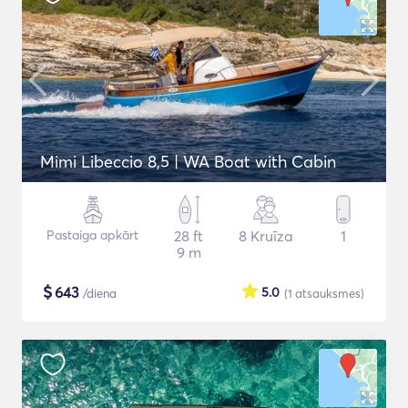
Mimi Libeccio 8,5 | WA Boat with Cabin
Pastaiga apkārt
28 ft
8 Kruīza
1
9 m
$
643
5.0
/diena
(1
atsauksmes
)