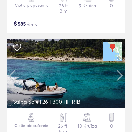
Cietie piepūšamie
26 ft
9 Kruīza
0
8 m
$
585
/diena
Salpa Soleil 26 | 300 HP RIB
Cietie piepūšamie
26 ft
10 Kruīza
0
8 m