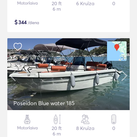
Motorlaiva
20 ft
6 Kruīza
0
6 m
$
344
/diena
Poseidon Blue water 185
Motorlaiva
20 ft
8 Kruīza
0
6 m