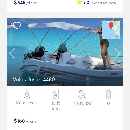
$
545
5.0
/diena
(1
atsauksmes
)
Volos Jason 4460
Motor Yacht
15 ft
4 Kruīza
0
5 m
$
160
/diena