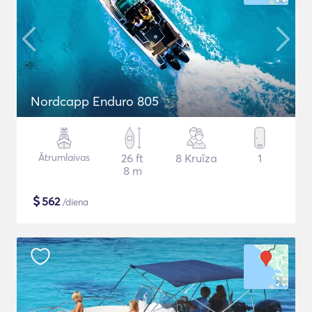
Nordcapp Enduro 805
Ātrumlaivas
26 ft
8 Kruīza
1
8 m
$
562
/diena