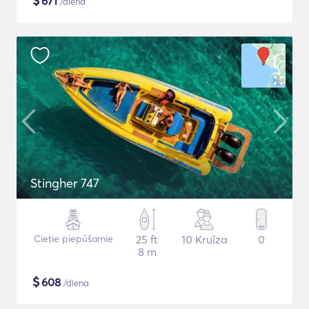
$
671
/diena
Stingher 747
Cietie piepūšamie
25 ft
10 Kruīza
0
8 m
$
608
/diena