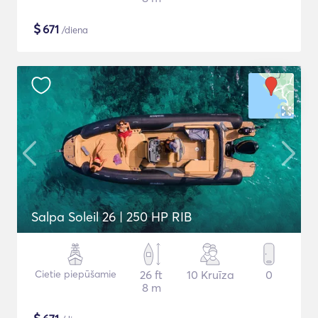
$
671
/diena
Salpa Soleil 26 | 250 HP RIB
Cietie piepūšamie
26 ft
10 Kruīza
0
8 m