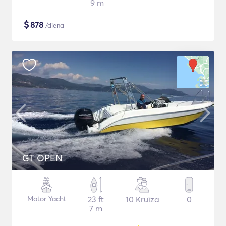
9 m
$
878
/diena
GT OPEN
Motor Yacht
23 ft
10 Kruīza
0
7 m