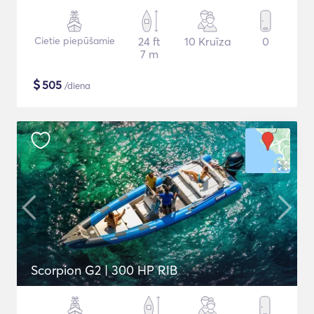
Cietie piepūšamie
24 ft
10 Kruīza
0
7 m
$
505
/diena
Scorpion G2 | 300 HP RIB