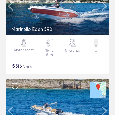
Marinello Eden 590
Motor Yacht
19 ft
6 Kruīza
0
6 m
$
516
/diena