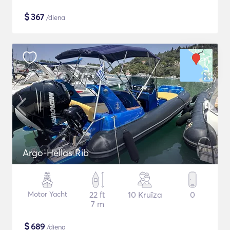
$
367
/diena
Argo-Hellas Rib
Motor Yacht
22 ft
10 Kruīza
0
7 m
$
689
/diena