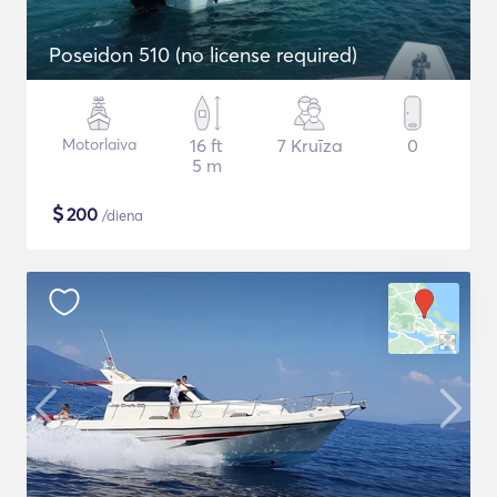
Poseidon 510 (no license required)
Motorlaiva
16 ft
7 Kruīza
0
5 m
$
200
/diena