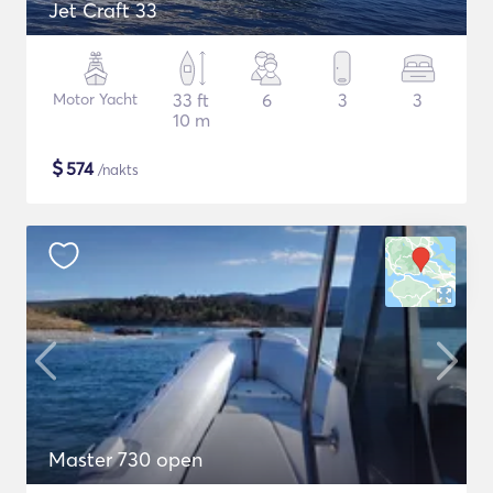
Jet Craft 33
Motor Yacht
33 ft
6
3
3
10 m
$
574
/nakts
Master 730 open