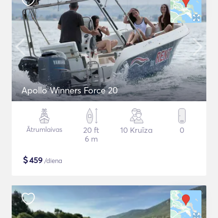
Apollo Winners Force 20
Ātrumlaivas
20 ft
10 Kruīza
0
6 m
$
459
/diena