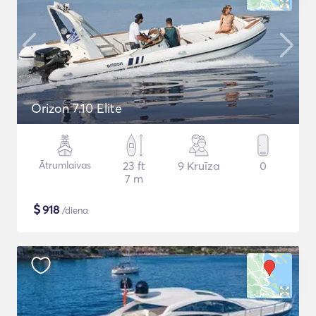
Orizon 7.10 Elite
Ātrumlaivas
23 ft
9 Kruīza
0
7 m
$
918
/diena