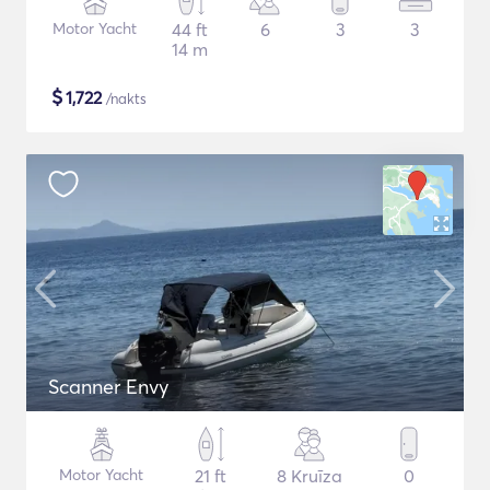
Motor Yacht
44 ft
6
3
3
14 m
$
1,722
/nakts
Scanner Envy
Motor Yacht
21 ft
8 Kruīza
0