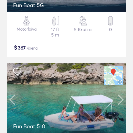
Fun Boat 5G
Motorlaiva
17 ft
5 Kruīza
0
5 m
$
367
/diena
Fun Boat 510