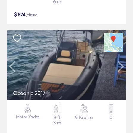
6 m
$
574
/diena
Oceanic 2017
Motor Yacht
9 ft
9 Kruīza
0
3 m