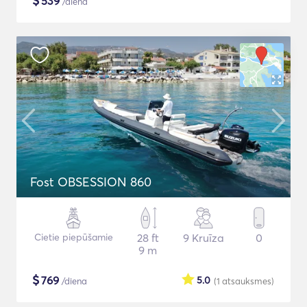
$
539
/diena
Fost OBSESSION 860
Cietie piepūšamie
28 ft
9 Kruīza
0
9 m
$
769
5.0
/diena
(1
atsauksmes
)