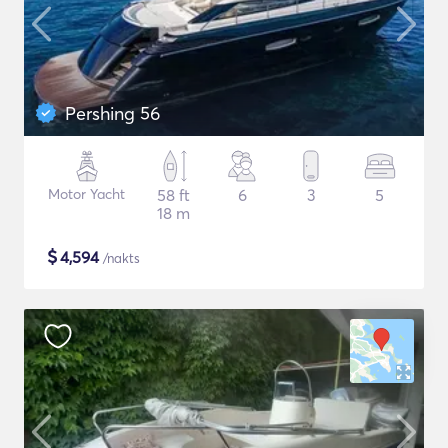
Pershing 56
Motor Yacht
58 ft
6
3
5
18 m
$
4,594
/nakts