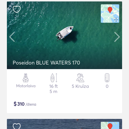
Poseidon BLUE WATERS 170
Motorlaiva
16 ft
5 Kruīza
0
5 m
$
310
/diena