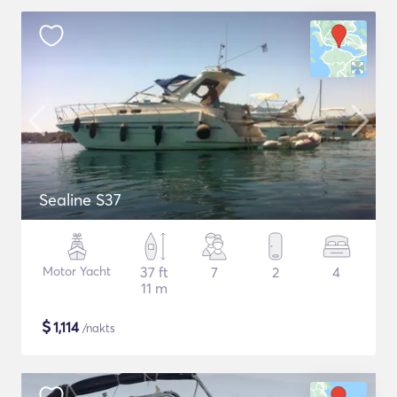
Sealine S37
Motor Yacht
37 ft
7
2
4
11 m
$
1,114
/nakts