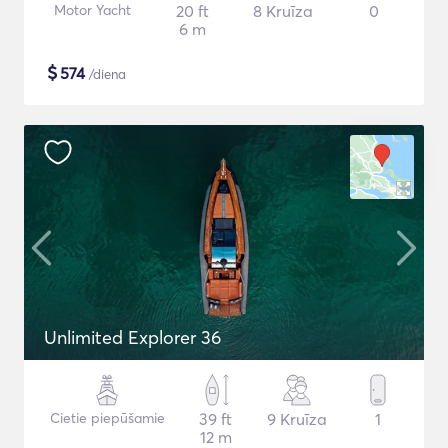
Motor Yacht
20 ft
8 Kruīza
0
6 m
$
574
/diena
Unlimited Explorer 36
Cietie piepūšamie
39 ft
9 Kruīza
1
12 m