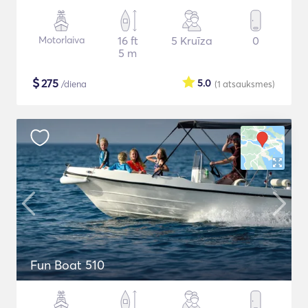
Motorlaiva
16 ft
5 Kruīza
0
5 m
$
275
5.0
/diena
(1
atsauksmes
)
Fun Boat 510