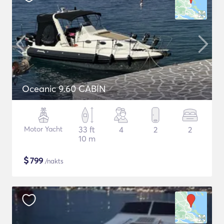
Oceanic 9.60 CABIN
Motor Yacht
33 ft
4
2
2
10 m
$
799
/nakts