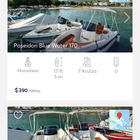
Poseidon Blue Water 170
Motorlaiva
17 ft
7 Kruīza
0
5 m
$
390
/diena