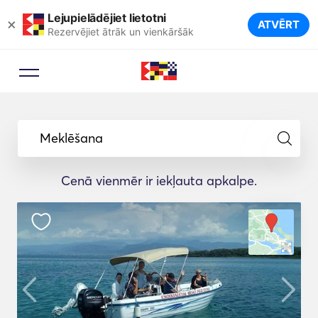
Lejupielādējiet lietotni
×
ATVĒRT
Rezervējiet ātrāk un vienkāršāk
Meklēšana
Cenā vienmēr ir iekļauta apkalpe.