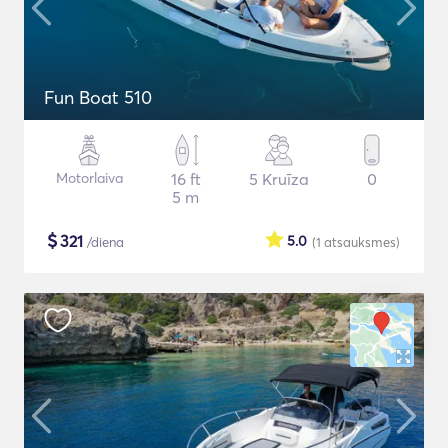
Fun Boat 510
Motorlaiva
16 ft
5 Kruīza
0
5 m
$
321
5.0
/diena
(1
atsauksmes
)