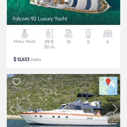
Falcom 92 Luxury Yacht
Motor Yacht
99 ft
10
5
6
30 m
$
12,633
/nakts