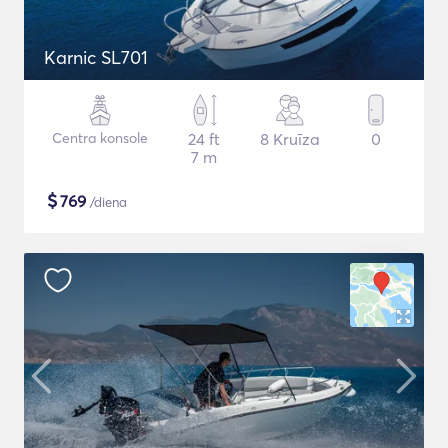
Karnic SL701
Centra konsole
24 ft
8 Kruīza
0
7 m
$
769
/diena