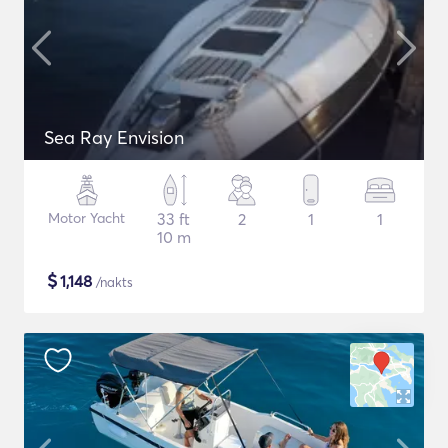
Sea Ray Envision
Motor Yacht
33 ft
2
1
1
10 m
$
1,148
/nakts