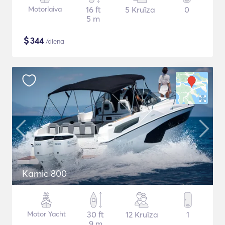
Motorlaiva
16 ft
5 Kruīza
0
5 m
$
344
/diena
Karnic 800
Motor Yacht
30 ft
12 Kruīza
1
9 m