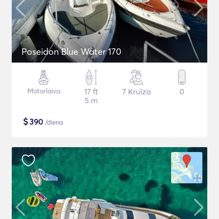
Poseidon Blue Water 170
Motorlaiva
17 ft
7 Kruīza
0
5 m
$
390
/diena