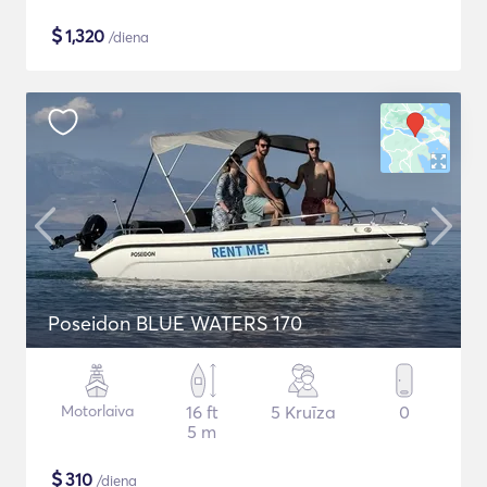
$
1,320
/diena
Poseidon BLUE WATERS 170
Motorlaiva
16 ft
5 Kruīza
0
5 m
$
310
/diena