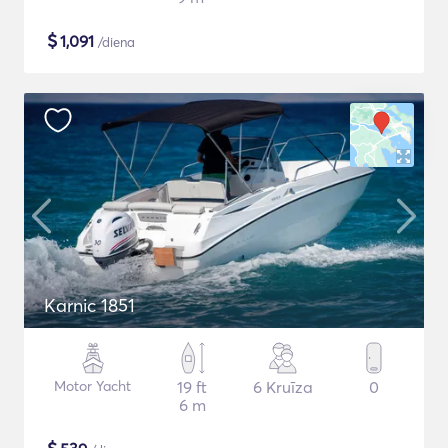
$
1,091
/diena
Karnic 1851
Motor Yacht
19 ft
6 Kruīza
0
6 m