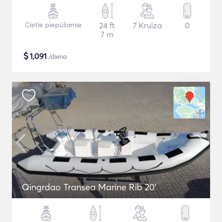
Cietie piepūšamie
24 ft
7 Kruīza
0
7 m
$
1,091
/diena
Qingrdao Transea Marine Rib 20'