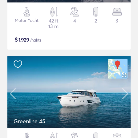
Motor Yacht
42 ft
4
2
3
13 m
$
1,929
/nakts
Greenline 45