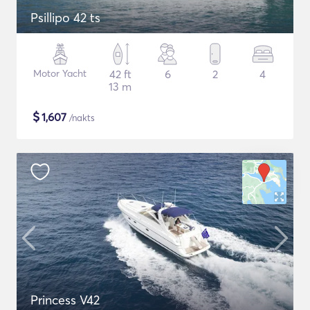
Psillipo 42 ts
Motor Yacht
42 ft
6
2
4
13 m
$
1,607
/nakts
Princess V42