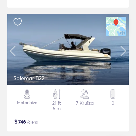
Solemar B22
Motorlaiva
21 ft
7 Kruīza
0
6 m
$
746
/diena