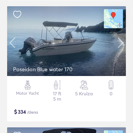
Poseidon Blue water 170
Motor Yacht
17 ft
5 Kruīza
0
5 m
$
334
/diena