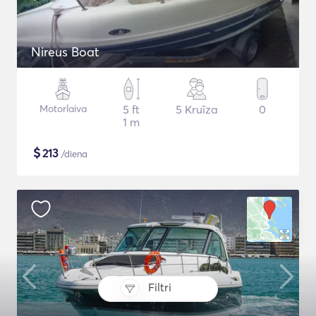
Nireus Boat
Motorlaiva
5 ft
5 Kruīza
0
1 m
$
213
/diena
Filtri