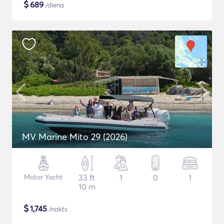
$
689
/diena
MV Marine Mito 29 (2026)
Motor Yacht
33 ft
1
0
1
10 m
$
1,745
/nakts