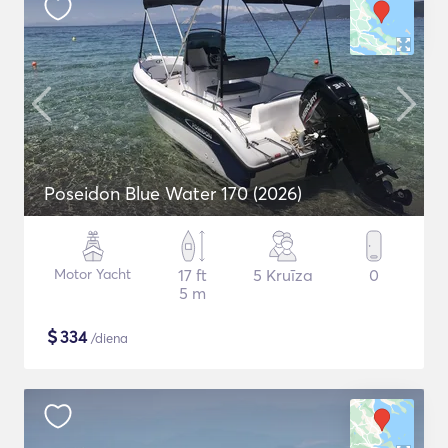
Poseidon Blue Water 170 (2026)
Motor Yacht
17 ft
5 Kruīza
0
5 m
$
334
/diena