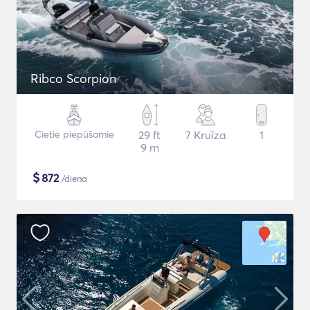
Ribco Scorpion
Cietie piepūšamie
29 ft
7 Kruīza
1
9 m
$
872
/diena