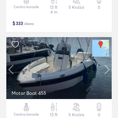
Centra konsole
13 ft
5 Kruīza
0
4 m
$
333
/diena
Motor Boat 455
Centra konsole
13 ft
5 Kruīza
0