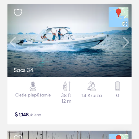
Sacs 34
Cietie piepūšamie
38 ft
14 Kruīza
0
12 m
$
1,148
/diena