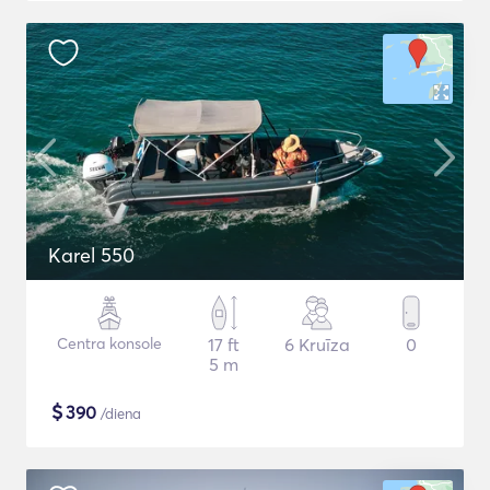
Karel 550
Centra konsole
17 ft
6 Kruīza
0
5 m
$
390
/diena