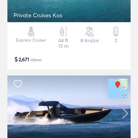
Private Cruises Kos
Express Cruiser
44 ft
8 Kruīza
2
13 m
$
2,671
/diena