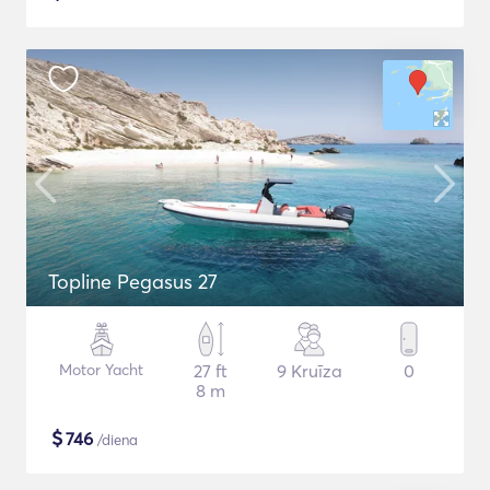
Topline Pegasus 27
Motor Yacht
27 ft
9 Kruīza
0
8 m
$
746
/diena