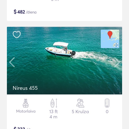
$
482
/diena
Nireus 455
Motorlaiva
13 ft
5 Kruīza
0
4 m