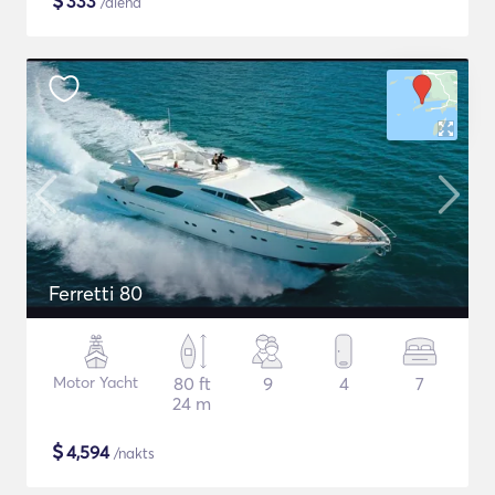
$
333
/diena
Ferretti 80
Motor Yacht
80 ft
9
4
7
24 m
$
4,594
/nakts