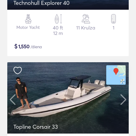
Technohull Explorer 40
Motor Yacht
40 ft
11 Kruīza
1
12 m
$
1,550
/diena
Topline Corsair 33