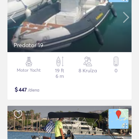
Predator 19
Motor Yacht
19 ft
8 Kruīza
0
6 m
$
447
/diena