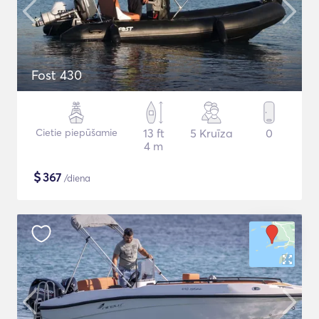
Fost 430
Cietie piepūšamie
13 ft
5 Kruīza
0
4 m
$
367
/diena