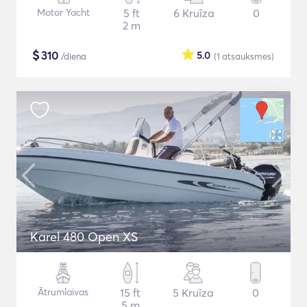
Motor Yacht
5 ft
6 Kruīza
0
2 m
$
310
5.0
/diena
(1
atsauksmes
)
Karel 480 Open XS
Ātrumlaivas
15 ft
5 Kruīza
0
5 m