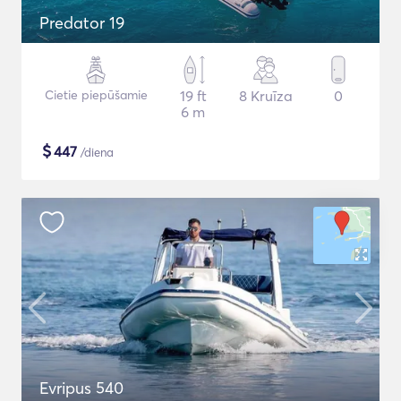
Predator 19
Cietie piepūšamie
19 ft
8 Kruīza
0
6 m
$
447
/diena
Evripus 540