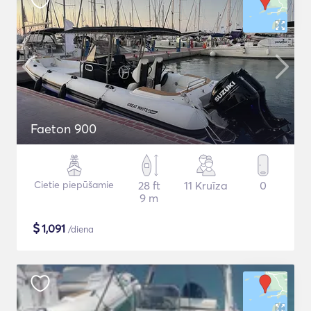
Faeton 900
Cietie piepūšamie
28 ft
11 Kruīza
0
9 m
$
1,091
/diena