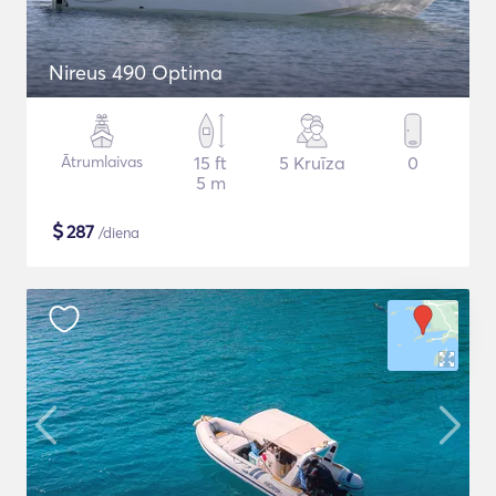
Nireus 490 Optima
Ātrumlaivas
15 ft
5 Kruīza
0
5 m
$
287
/diena