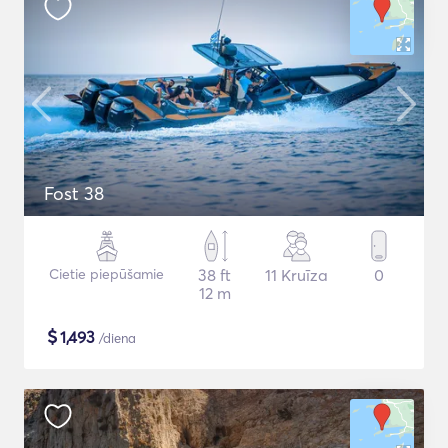
Fost 38
Cietie piepūšamie
38 ft
11 Kruīza
0
12 m
$
1,493
/diena