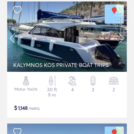
KALYMNOS KOS PRIVATE BOAT TRIPS
Motor Yacht
30 ft
4
2
2
9 m
$
1,148
/nakts