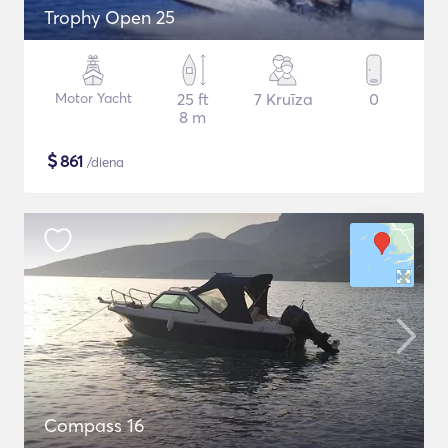
Trophy Open 25
Motor Yacht
25 ft
7 Kruīza
0
8 m
$
861
/diena
Compass 16