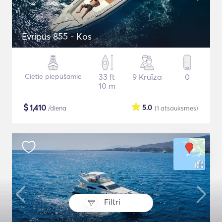
Evripus 855 - Kos
Cietie piepūšamie
33 ft
9 Kruīza
0
10 m
$
1,410
5.0
/diena
(1
atsauksmes
)
Filtri