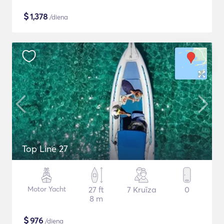
$
1,378
/diena
Top Line 27
Motor Yacht
27 ft
7 Kruīza
0
8 m
$
976
/diena