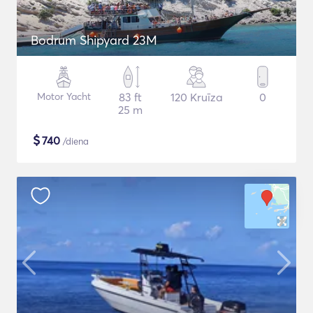
Bodrum Shipyard 23M
Motor Yacht
83 ft
120 Kruīza
0
25 m
$
740
/diena