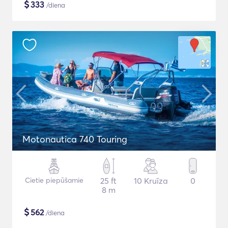
$
333
/diena
Motonautica 740 Touring
Cietie piepūšamie
25 ft
10 Kruīza
0
8 m
$
562
/diena