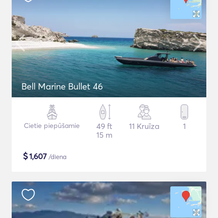
Bell Marine Bullet 46
Cietie piepūšamie
49 ft
11 Kruīza
1
15 m
$
1,607
/diena