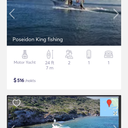
Poseidon King fishing
Motor Yacht
24 ft
2
1
1
7 m
$
516
/nakts