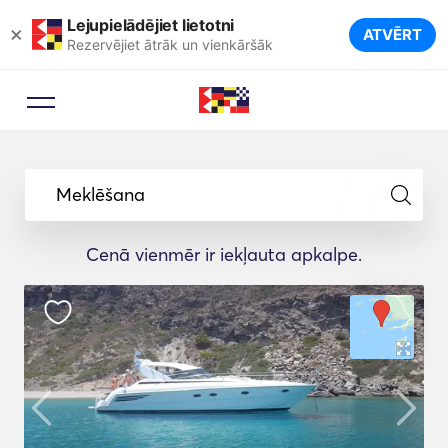
Lejupielādējiet lietotni
×
ATVĒRT
Rezervējiet ātrāk un vienkāršāk
Meklēšana
Cenā vienmēr ir iekļauta apkalpe.