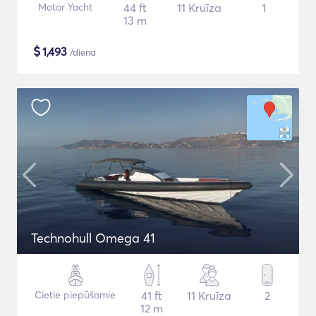
Motor Yacht
44 ft
11 Kruīza
1
13 m
$
1,493
/diena
Technohull Omega 41
Cietie piepūšamie
41 ft
11 Kruīza
2
12 m