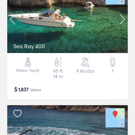
Sea Ray 400
Motor Yacht
45 ft
9 Kruīza
1
14 m
$
1,837
/diena