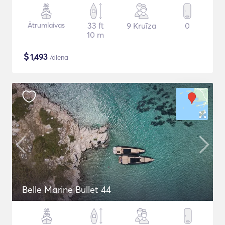
Ātrumlaivas
33 ft
9 Kruīza
0
10 m
$
1,493
/diena
Belle Marine Bullet 44