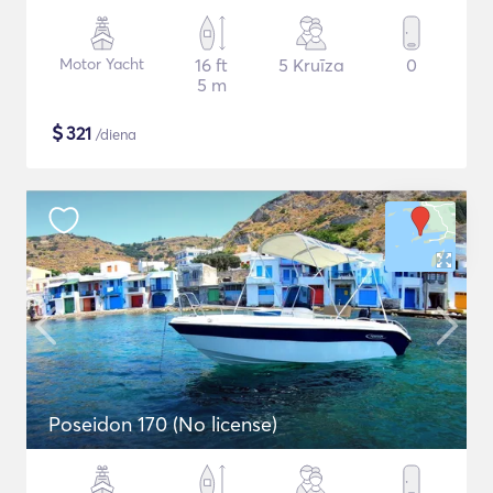
Motor Yacht
16 ft
5 Kruīza
0
5 m
$
321
/diena
Poseidon 170 (No license)