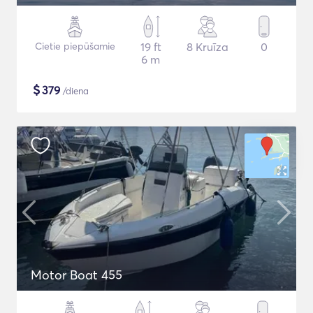
Cietie piepūšamie
19 ft
8 Kruīza
0
6 m
$
379
/diena
Motor Boat 455