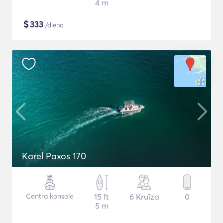
4 m
$
333
/diena
Karel Paxos 170
Centra konsole
15 ft
6 Kruīza
0
5 m