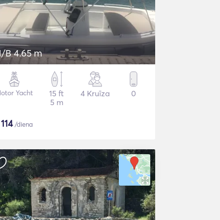
/B 4.65 m
otor Yacht
15 ft
4 Kruīza
0
5 m
$
114
/diena