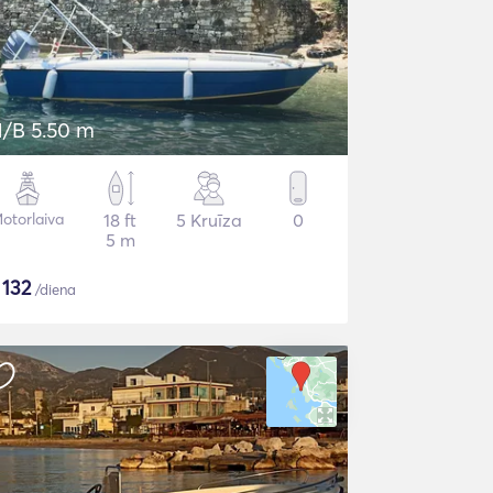
/B 5.50 m
otorlaiva
18 ft
5 Kruīza
0
5 m
$
132
/diena