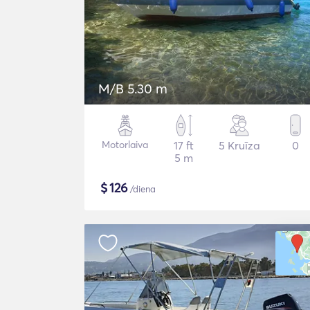
M/B 5.30 m
Motorlaiva
17 ft
5 Kruīza
0
5 m
$
126
/diena