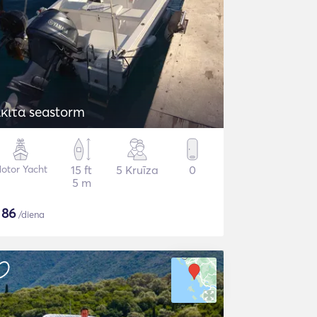
ικιτα seastorm
otor Yacht
15 ft
5 Kruīza
0
5 m
$
86
/diena