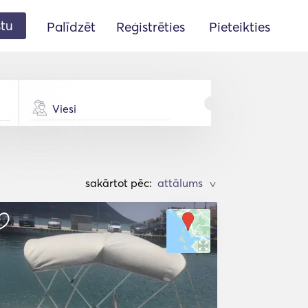
stu
Palīdzēt
Reģistrēties
Pieteikties
Viesi
sakārtot pēc:
>