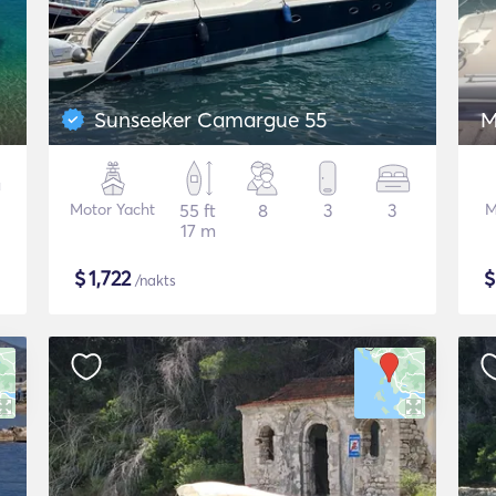
Sunseeker Camargue 55
M
Motor Yacht
55 ft
8
3
3
M
17 m
$
1,722
/nakts