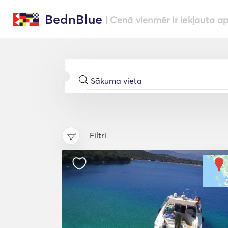
BednBlue
| Cenā vienmēr ir iekļauta a
Filtri