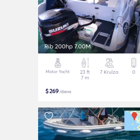
Rib 200hp 7.00M
Motor Yacht
23 ft
7 Kruīza
0
7 m
$
269
/diena