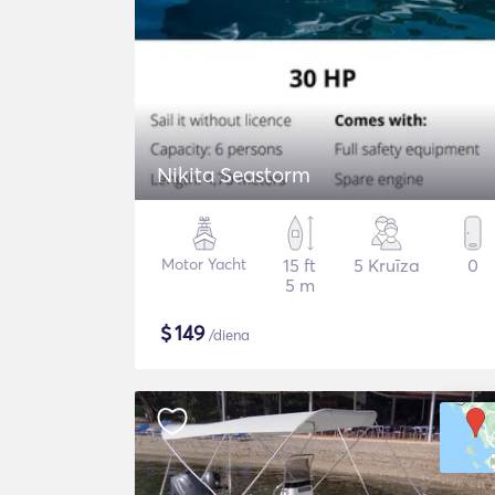
Nikita Seastorm
Motor Yacht
15 ft
5 Kruīza
0
5 m
$
149
/diena