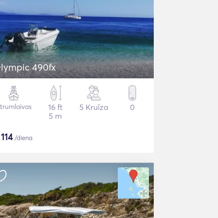
lympic 490fx
trumlaivas
16 ft
5 Kruīza
0
5 m
$
114
/diena