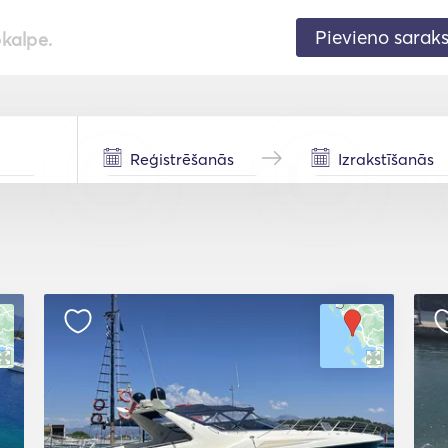
Pievieno sarak
pkalpe.