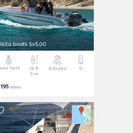
ikita boats Sv5.00
otor Yacht
16 ft
8 Kruīza
0
5 m
$
195
/diena