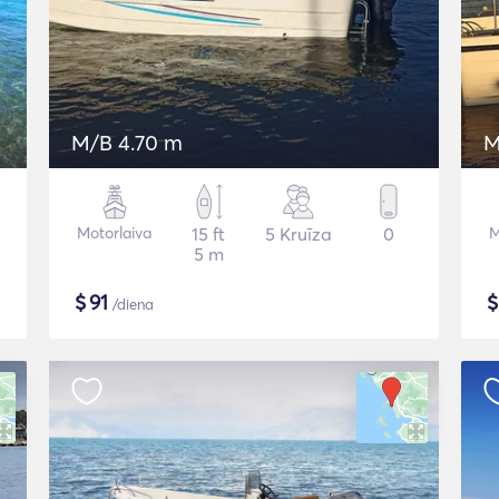
M/B 4.70 m
M
Motorlaiva
15 ft
5 Kruīza
0
M
5 m
$
91
/diena