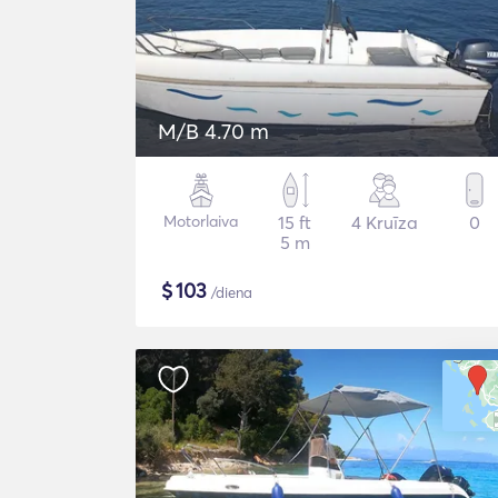
M/B 4.70 m
Motorlaiva
15 ft
4 Kruīza
0
5 m
$
103
/diena