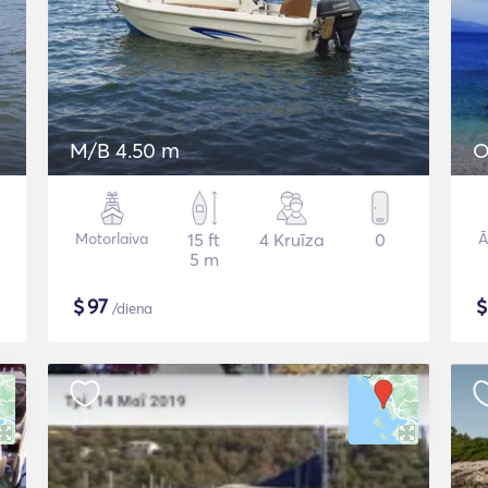
M/B 4.50 m
O
Motorlaiva
15 ft
4 Kruīza
0
Ā
5 m
$
97
/diena