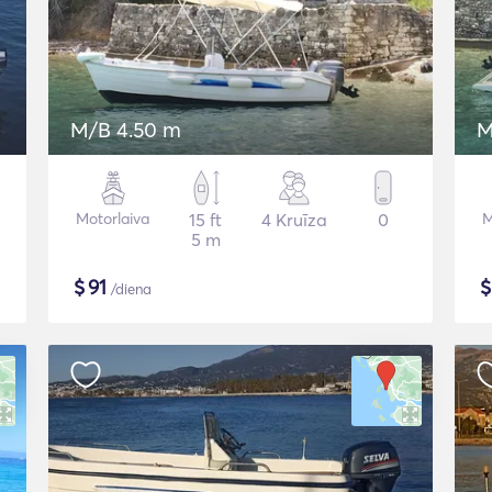
M/B 4.50 m
M
Motorlaiva
15 ft
4 Kruīza
0
M
5 m
$
91
/diena