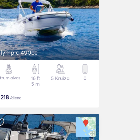
lympic 490cc
trumlaivas
16 ft
5 Kruīza
0
5 m
$
218
/diena