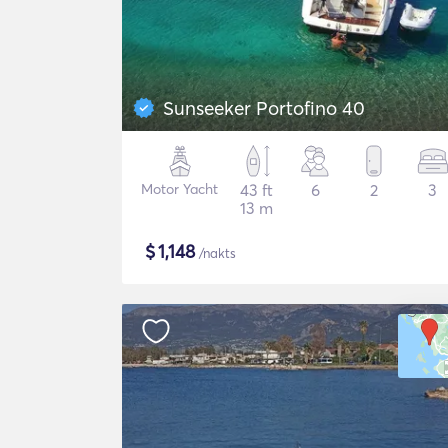
Sunseeker Portofino 40
Motor Yacht
43 ft
6
2
3
13 m
$
1,148
/nakts