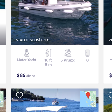
νικιτα seastorm
ν
Motor Yacht
16 ft
5 Kruīza
0
M
5 m
$
86
/diena