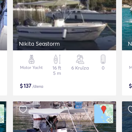
Nikita Seastorm
N
Motor Yacht
16 ft
6 Kruīza
0
M
5 m
$
137
/diena