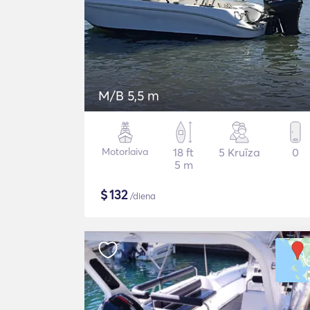
M/B 5,5 m
Motorlaiva
18 ft
5 Kruīza
0
5 m
$
132
/diena