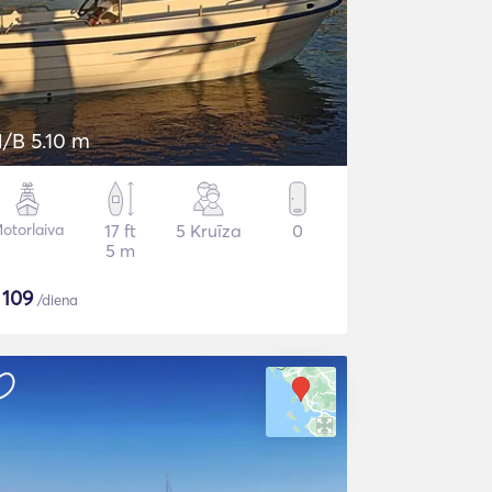
/B 5.10 m
otorlaiva
17 ft
5 Kruīza
0
5 m
$
109
/diena