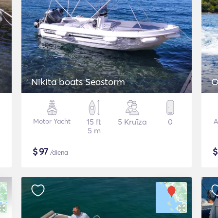
Nikita boats Seastorm
O
Motor Yacht
15 ft
5 Kruīza
0
Ā
5 m
$
97
/diena