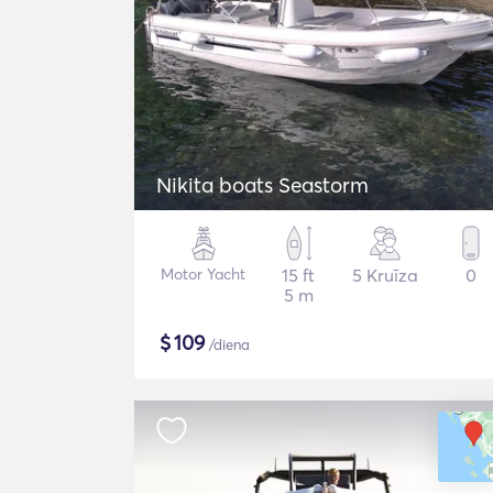
Nikita boats Seastorm
Motor Yacht
15 ft
5 Kruīza
0
5 m
$
109
/diena