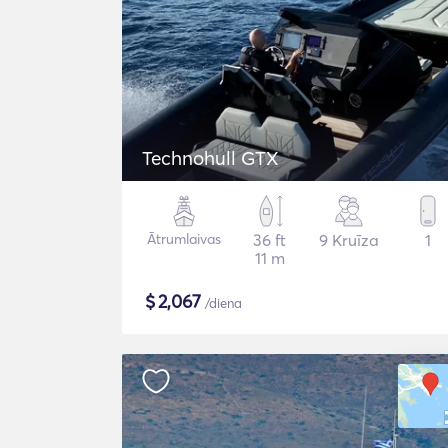
Technohull GTX
Ātrumlaivas
36 ft
9 Kruīza
1
11 m
$
2,067
/diena