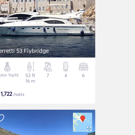
erretti 53 Flybridge
tor Yacht
53 ft
7
4
6
16 m
$
1,722
/nakts