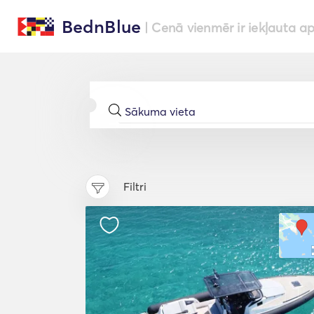
BednBlue
| Cenā vienmēr ir iekļauta a
Filtri