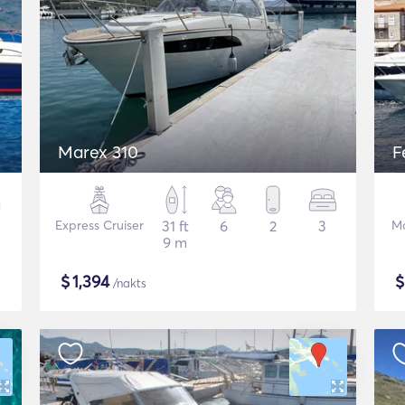
Marex 310
F
Express Cruiser
31 ft
6
2
3
Mo
9 m
$
1,394
/nakts