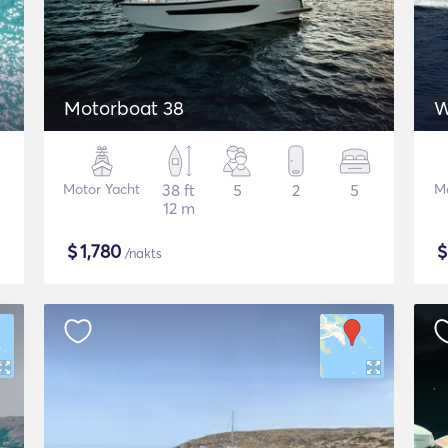
Motorboat 38
W
Motor Yacht
38 ft
5
2
5
Mo
12 m
$
1,780
/nakts