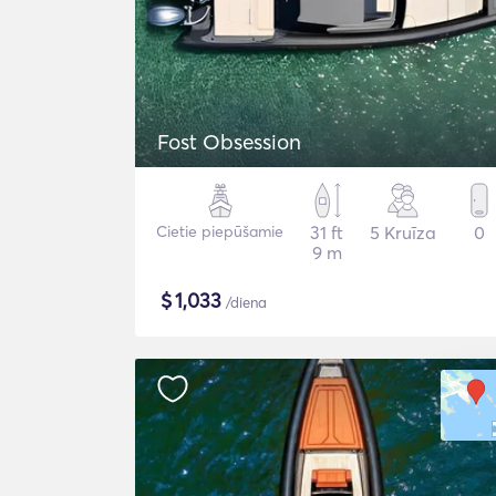
Fost Obsession
Cietie piepūšamie
31 ft
5 Kruīza
0
9 m
$
1,033
/diena