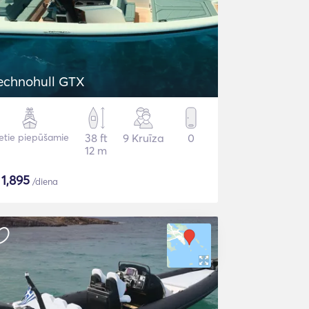
echnohull GTX
etie piepūšamie
38 ft
9 Kruīza
0
12 m
$
1,895
/diena