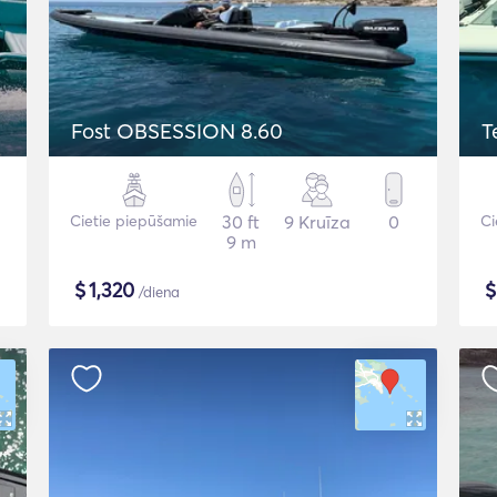
Fost OBSESSION 8.60
T
Cietie piepūšamie
30 ft
9 Kruīza
0
Ci
9 m
$
1,320
/diena