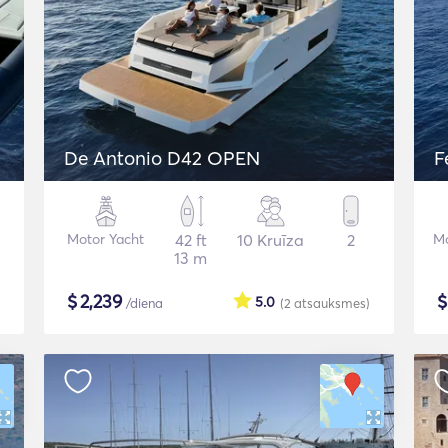
De Antonio D42 OPEN
F
Motor Yacht
42 ft
10 Kruīza
2
Mo
13 m
$
2,239
5.0
/diena
(2
atsauksmes
)