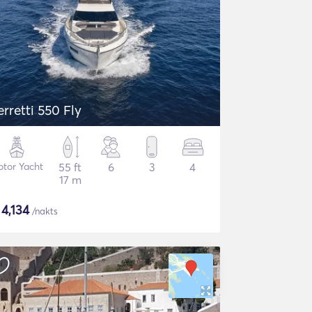
erretti 550 Fly
tor Yacht
55 ft
6
3
4
17 m
$
4,134
/nakts