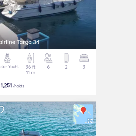
airline Targa 34
tor Yacht
36 ft
6
2
3
11 m
$
1,251
/nakts