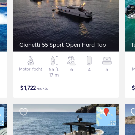
Gianetti 55 Sport Open Hard Top
T
Motor Yacht
55 ft
6
4
5
M
17 m
$
1,722
/nakts