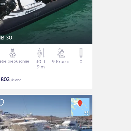
IB 30
etie piepūšamie
30 ft
9 Kruīza
0
9 m
$
803
/diena