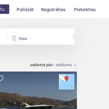
stu
Palīdzēt
Reģistrēties
Pieteikties
Viesi
sakārtot pēc:
>