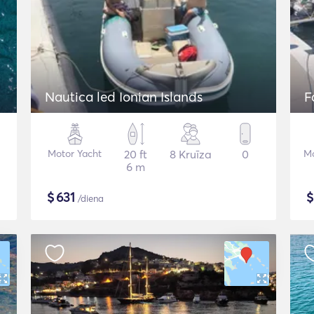
Nautica led Ionian Islands
F
Motor Yacht
20 ft
8 Kruīza
0
Mo
6 m
$
631
/diena