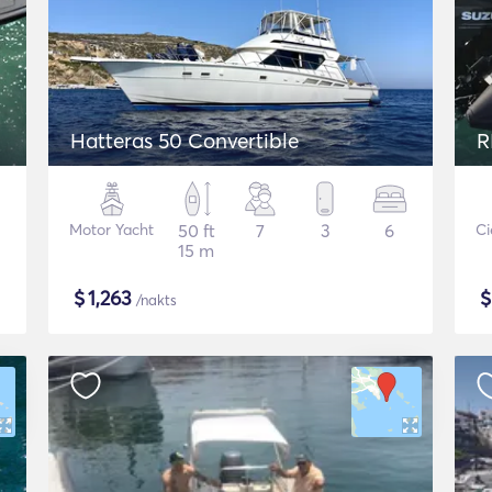
Hatteras 50 Convertible
R
Motor Yacht
50 ft
7
3
6
Ci
15 m
$
1,263
/nakts