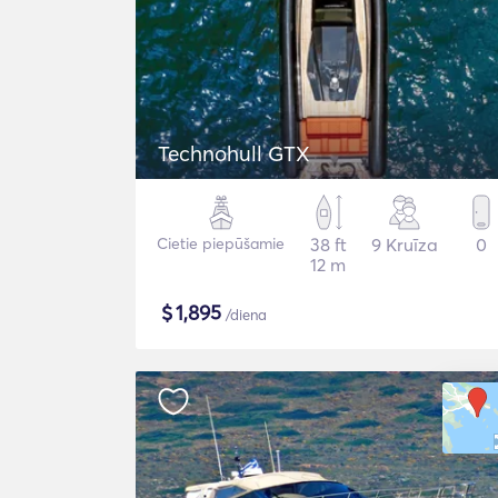
Technohull GTX
Cietie piepūšamie
38 ft
9 Kruīza
0
12 m
$
1,895
/diena