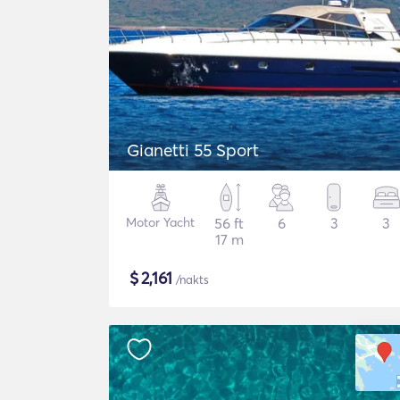
Gianetti 55 Sport
Motor Yacht
56 ft
6
3
3
17 m
$
2,161
/nakts