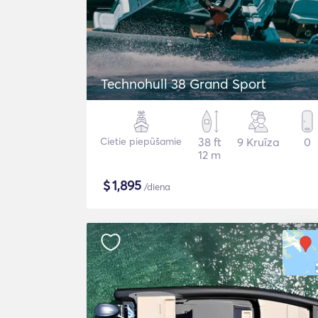
Technohull 38 Grand Sport
Cietie piepūšamie
38 ft
9 Kruīza
0
12 m
$
1,895
/diena