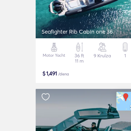
Seafighter Rib Cabin one 36
Motor Yacht
36 ft
9 Kruīza
1
11 m
$
1,491
/diena