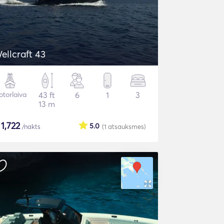
ellcraft 43
torlaiva
43 ft
6
1
3
13 m
$
1,722
5.0
/nakts
(1
atsauksmes
)