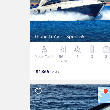
Gianetti Yacht Sport 55
Motor Yacht
56 ft
6
3
3
17 m
$
1,366
/nakts