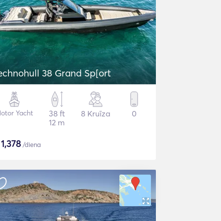
echnohull 38 Grand Sp[ort
otor Yacht
38 ft
8 Kruīza
0
12 m
$
1,378
/diena