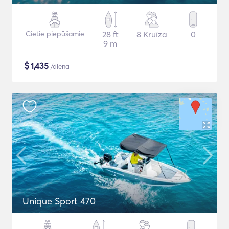
Cietie piepūšamie
28 ft
8 Kruīza
0
9 m
$
1,435
/diena
Unique Sport 470