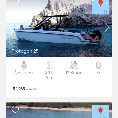
Protagon 25
Ātrumlaivas
30 ft
12 Kruīza
0
9 m
$
1,263
/diena