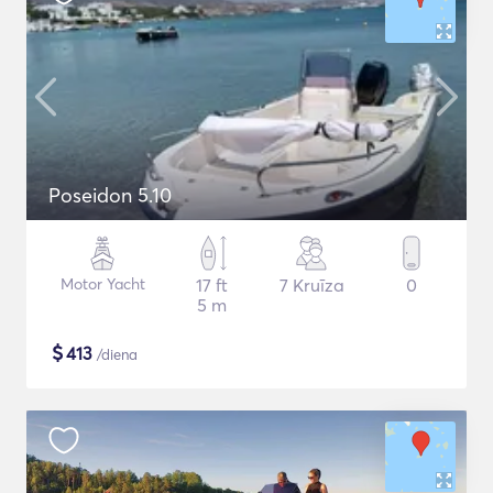
Poseidon 5.10
Motor Yacht
17 ft
7 Kruīza
0
5 m
$
413
/diena