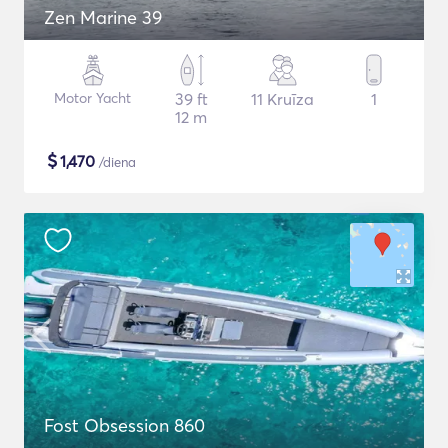
Zen Marine 39
Motor Yacht
39 ft
11 Kruīza
1
12 m
$
1,470
/diena
Fost Obsession 860