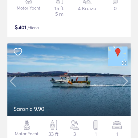
Motor Yacht
15 ft
4 Kruīza
0
5 m
$
401
/diena
Saronic 9.90
Motor Yacht
33 ft
3
1
1