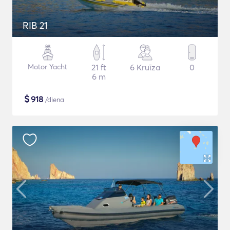
RIB 21
Motor Yacht
21 ft
6 Kruīza
0
6 m
$
918
/diena