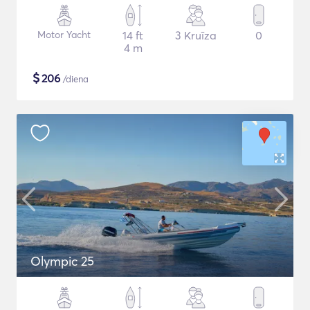
Motor Yacht
14 ft
3 Kruīza
0
4 m
$
206
/diena
Olympic 25