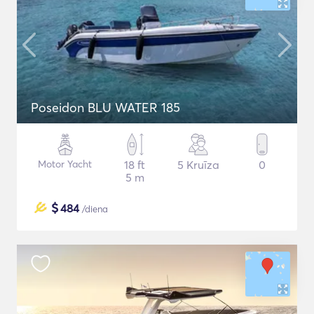
Poseidon BLU WATER 185
Motor Yacht
18 ft
5 Kruīza
0
5 m
$
484
/diena