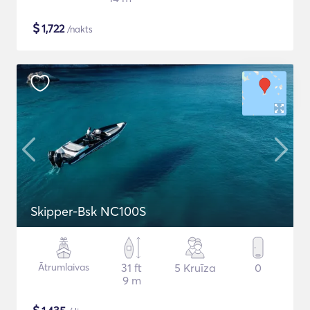
$
1,722
/nakts
Skipper-Bsk NC100S
Ātrumlaivas
31 ft
5 Kruīza
0
9 m