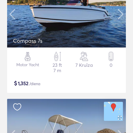
Compass 7s
Motor Yacht
23 ft
7 Kruīza
0
7 m
$
1,352
/diena