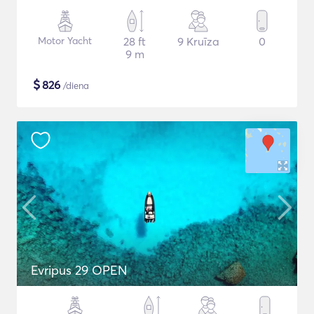
Motor Yacht
28 ft
9 Kruīza
0
9 m
$
826
/diena
Evripus 29 OPEN