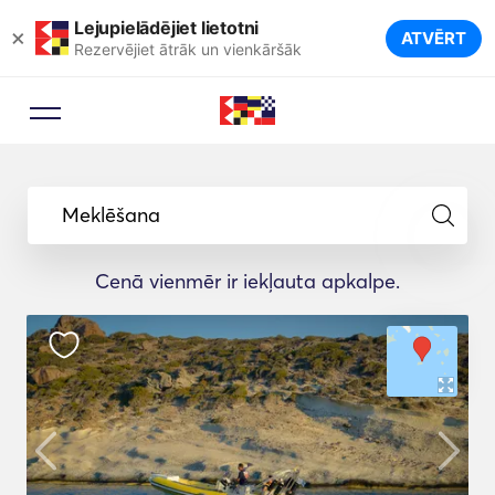
Lejupielādējiet lietotni
×
ATVĒRT
Rezervējiet ātrāk un vienkāršāk
Meklēšana
Cenā vienmēr ir iekļauta apkalpe.