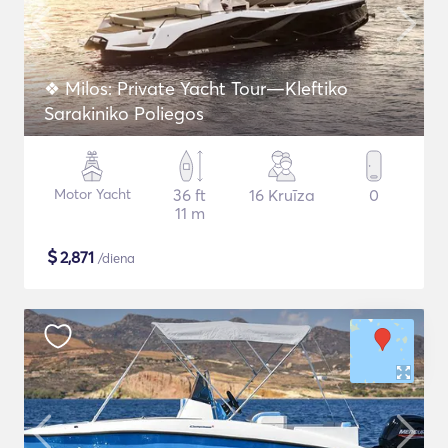
❖ Milos: Private Yacht Tour—Kleftiko
Sarakiniko Poliegos
Motor Yacht
36 ft
16 Kruīza
0
11 m
$
2,871
/diena