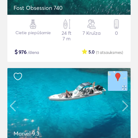
Fost Obsession 740
Cietie piepūšamie
24 ft
7 Kruīza
0
7 m
$
976
5.0
/diena
(1
atsauksmes
)
Marvel 9.3