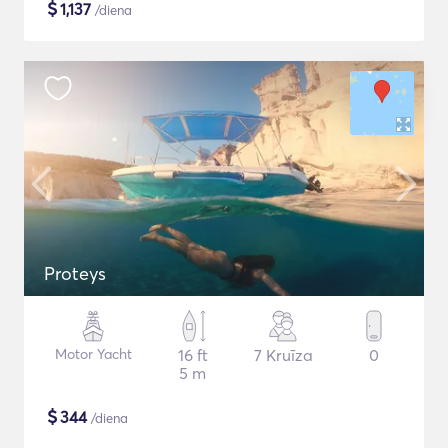
$
1,137
/diena
Proteys
Motor Yacht
16 ft
7 Kruīza
0
5 m
$
344
/diena