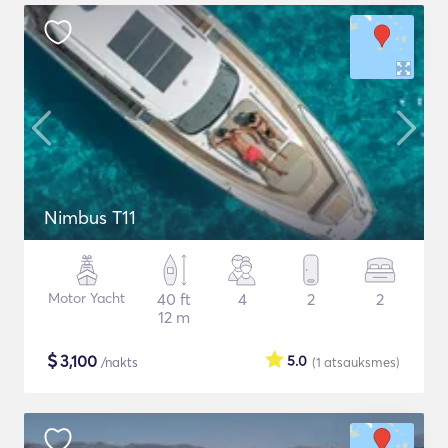
Nimbus T11
Motor Yacht
40 ft
4
2
2
12 m
$
3,100
5.0
/nakts
(1
atsauksmes
)