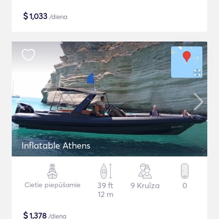
$
1,033
/diena
Inflatable Athens
Cietie piepūšamie
39 ft
9 Kruīza
0
12 m
$
1,378
/diena