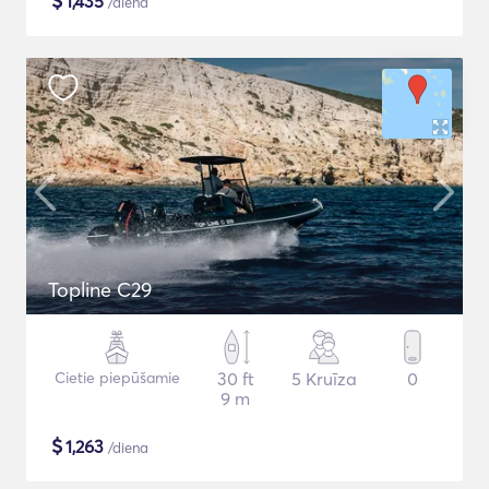
$
1,435
/diena
Topline C29
Cietie piepūšamie
30 ft
5 Kruīza
0
9 m
$
1,263
/diena