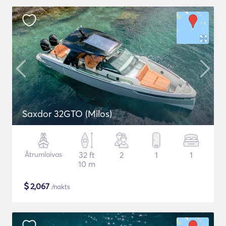
Saxdor 32GTO (Milos)
Ātrumlaivas
32 ft
2
1
1
10 m
$
2,067
/nakts