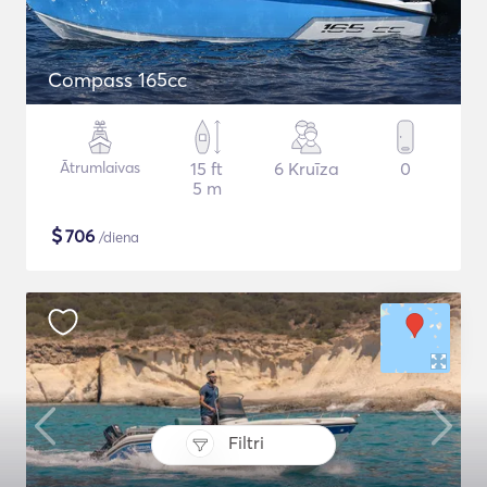
Compass 165cc
Ātrumlaivas
15 ft
6 Kruīza
0
5 m
$
706
/diena
Filtri