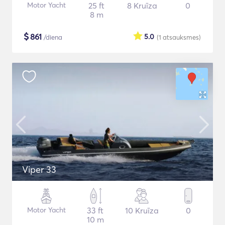
Motor Yacht
25 ft
8 Kruīza
0
8 m
$
861
5.0
/diena
(1
atsauksmes
)
Viper 33
Motor Yacht
33 ft
10 Kruīza
0
10 m