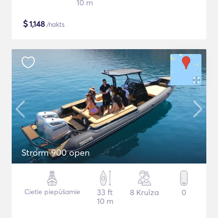
10 m
$
1,148
/nakts
Strorm 900 open
Cietie piepūšamie
33 ft
8 Kruīza
0
10 m