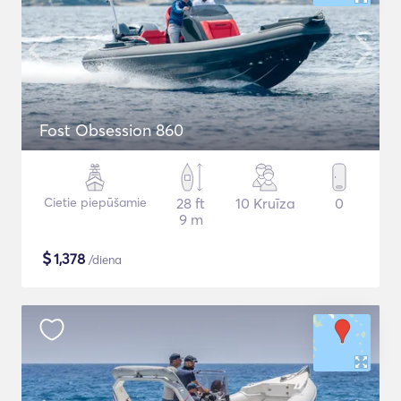
Fost Obsession 860
Cietie piepūšamie
28 ft
10 Kruīza
0
9 m
$
1,378
/diena