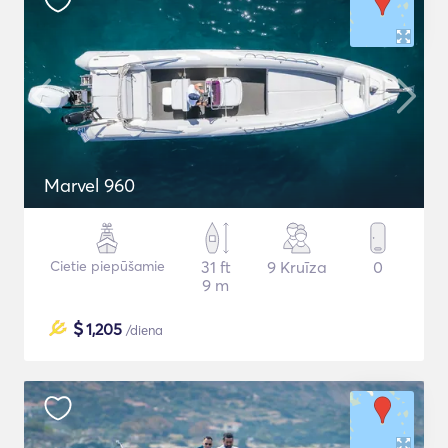
Μarvel 960
Cietie piepūšamie
31 ft
9 Kruīza
0
9 m
$
1,205
/diena