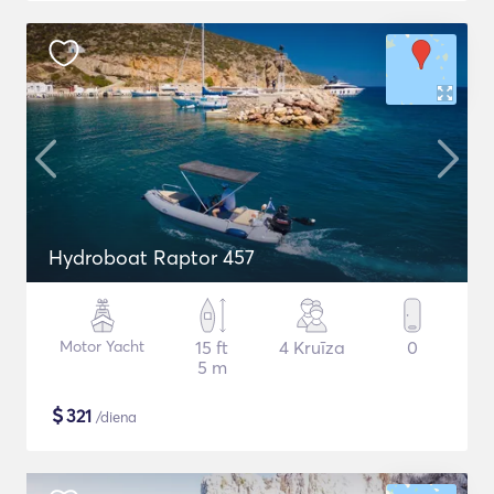
Hydroboat Raptor 457
Motor Yacht
15 ft
4 Kruīza
0
5 m
$
321
/diena