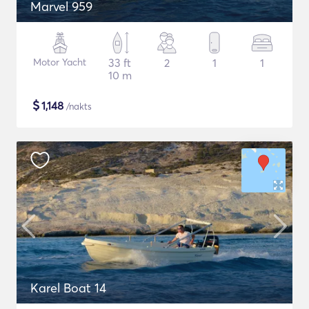
Marvel 959
Motor Yacht
33 ft
2
1
1
10 m
$
1,148
/nakts
Karel Boat 14