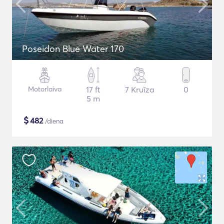
Poseidon Blue Water 170
Motorlaiva
17 ft
7 Kruīza
0
5 m
$
482
/diena