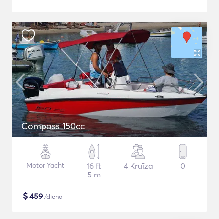
Compass 150cc
Motor Yacht
16 ft
4 Kruīza
0
5 m
$
459
/diena