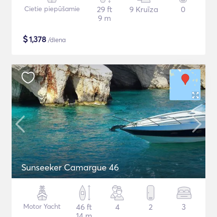
Cietie piepūšamie
29 ft
9 Kruīza
0
9 m
$
1,378
/diena
Sunseeker Camargue 46
Motor Yacht
46 ft
4
2
3
14 m