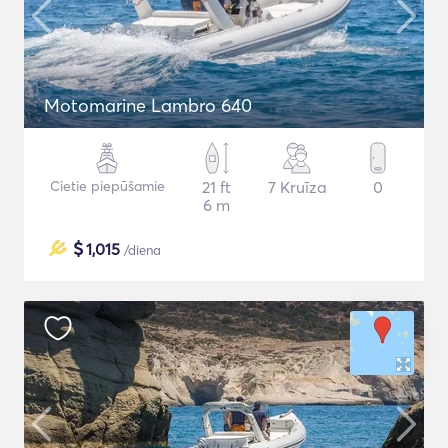
Motomarine Lambro 640
Cietie piepūšamie
21 ft
7 Kruīza
0
6 m
$
1,015
/diena