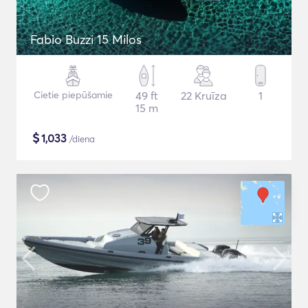
Fabio Buzzi 15 Milos
Cietie piepūšamie
49 ft
22 Kruīza
1
15 m
$
1,033
/diena