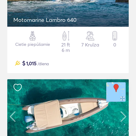
Motomarine Lambro 640
Cietie piepūšamie
21 ft
7 Kruīza
0
6 m
$
1,015
/diena