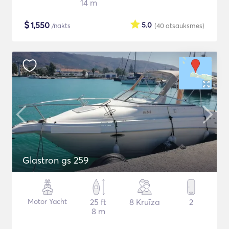
14 m
$
1,550
5.0
/nakts
(40
atsauksmes
)
Glastron gs 259
Motor Yacht
25 ft
8 Kruīza
2
8 m