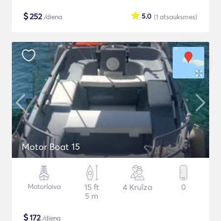
$
252
5.0
/diena
(1
atsauksmes
)
Motor Boat 15
Motorlaiva
15 ft
4 Kruīza
0
5 m
$
172
/diena