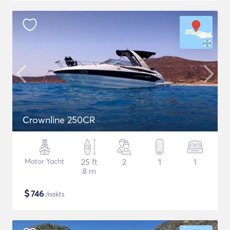
Crownline 250CR
Motor Yacht
25 ft
2
1
1
8 m
$
746
/nakts