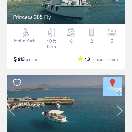
Princess 385 Fly
Motor Yacht
40 ft
6
2
5
12 m
$
815
4.8
/nakts
(4
atsauksmes
)