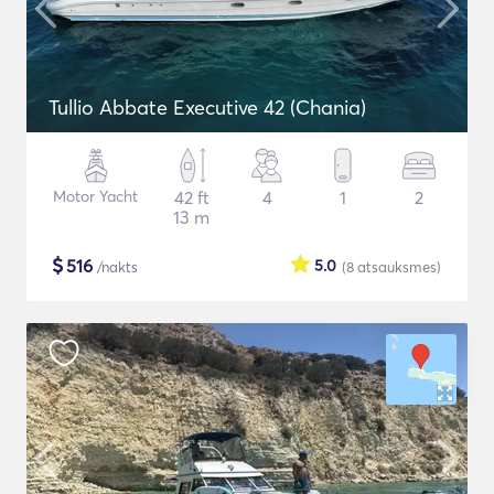
Tullio Abbate Executive 42 (Chania)
Motor Yacht
42 ft
4
1
2
13 m
$
516
5.0
/nakts
(8
atsauksmes
)