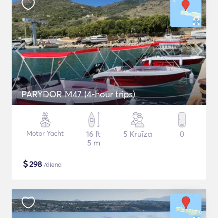
PARYDOR M47 (4-hour trips)
Motor Yacht
16 ft
5 Kruīza
0
5 m
$
298
/diena