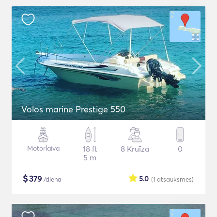
Volos marine Prestige 550
Motorlaiva
18 ft
8 Kruīza
0
5 m
$
379
5.0
/diena
(1
atsauksmes
)