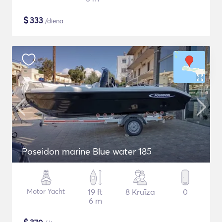
$
333
/diena
Poseidon marine Blue water 185
Motor Yacht
19 ft
8 Kruīza
0
6 m