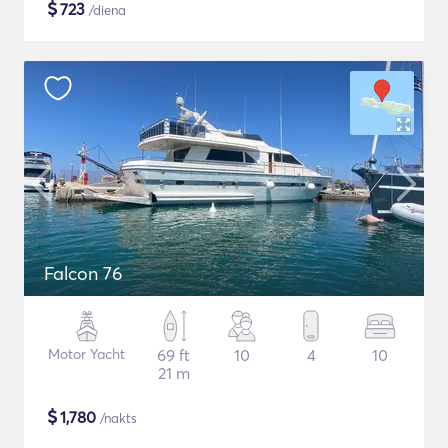
$
723
/diena
Falcon 76
Motor Yacht
69 ft
10
4
10
21 m
$
1,780
/nakts