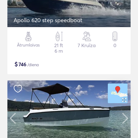
Apollo 620 step speedboat
Ātrumlaivas
21 ft
7 Kruīza
0
6 m
$
746
/diena