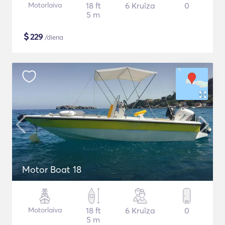
Motorlaiva
18 ft
6 Kruīza
0
5 m
$
229
/diena
Motor Boat 18
Motorlaiva
18 ft
6 Kruīza
0
5 m