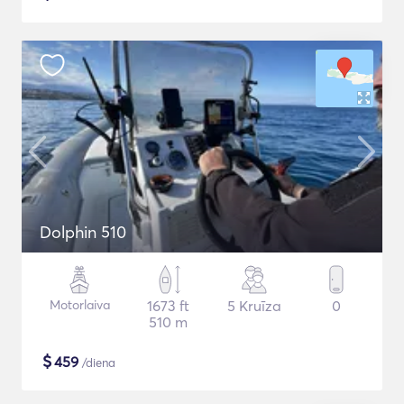
Dolphin 510
Motorlaiva
1673 ft
5 Kruīza
0
510 m
$
459
/diena