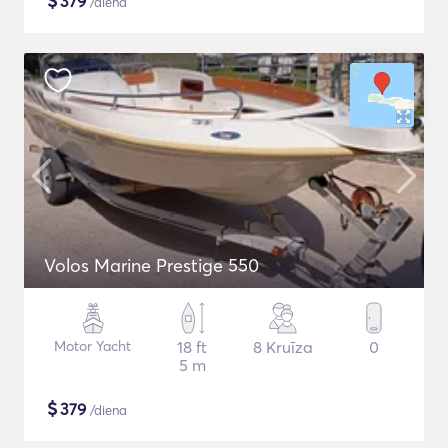
$
379
/diena
Volos Marine Prestige 550
Motor Yacht
18 ft
8 Kruīza
0
5 m
$
379
/diena