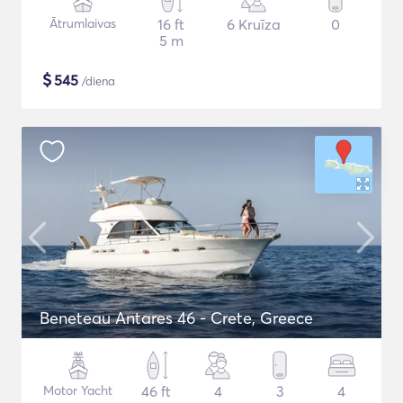
Ātrumlaivas
16 ft
6 Kruīza
0
5 m
$
545
/diena
Beneteau Antares 46 - Crete, Greece
Motor Yacht
46 ft
4
3
4