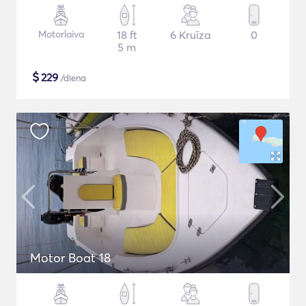
Motorlaiva
18 ft
6 Kruīza
0
5 m
$
229
/diena
Motor Boat 18