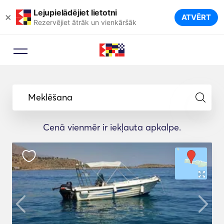
Lejupielādējiet lietotni
×
ATVĒRT
Rezervējiet ātrāk un vienkāršāk
Meklēšana
Cenā vienmēr ir iekļauta apkalpe.