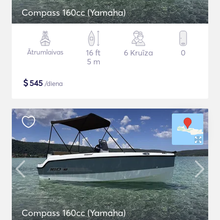
Compass 160cc (Yamaha)
Ātrumlaivas
16 ft
6 Kruīza
0
5 m
$
545
/diena
Compass 160cc (Yamaha)