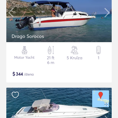
Drago Sorocos
Motor Yacht
21 ft
5 Kruīza
1
6 m
$
344
/diena