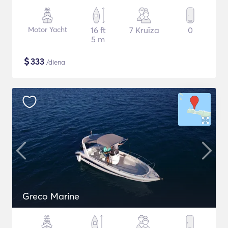
Motor Yacht
16 ft
7 Kruīza
0
5 m
$
333
/diena
Greco Marine