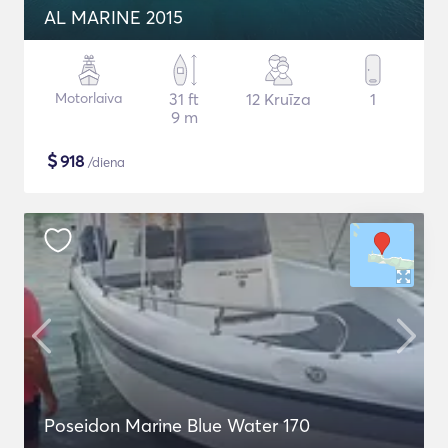
AL MARINE 2015
Motorlaiva
31 ft
12 Kruīza
1
9 m
$
918
/diena
Poseidon Marine Blue Water 170