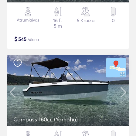
Ātrumlaivas
16 ft
6 Kruīza
0
5 m
$
545
/diena
Compass 160cc (Yamaha)