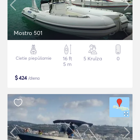
Mostro 501
Cietie piepūšamie
16 ft
5 Kruīza
0
5 m
$
424
/diena