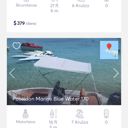
Ātrumlaivas
21 ft
6 Kruīza
0
6 m
$
379
/diena
Poseidon Marine Blue Water 170
Motorlaiva
16 ft
7 Kruīza
0
5 m