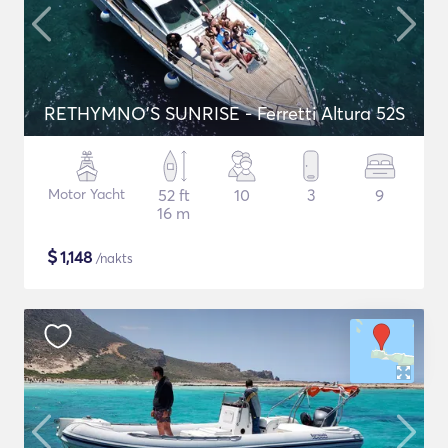
RETHYMNO'S SUNRISE - Ferretti Altura 52S
Motor Yacht
52 ft
10
3
9
16 m
$
1,148
/nakts