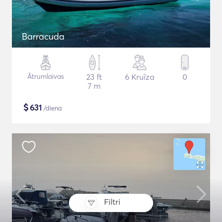
Barracuda
Ātrumlaivas
23 ft
6 Kruīza
0
7 m
$
631
/diena
Filtri