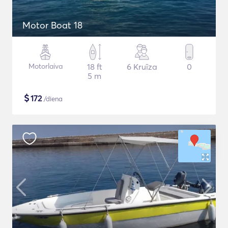
Motor Boat 18
Motorlaiva
18 ft
6 Kruīza
0
5 m
$
172
/diena