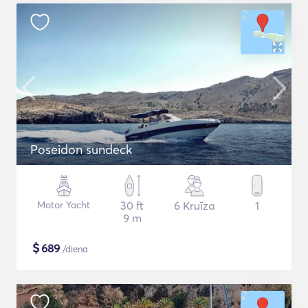
Poseidon sundeck
Motor Yacht
30 ft
6 Kruīza
1
9 m
$
689
/diena