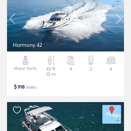
Harmony 42
Motor Yacht
42 ft
4
2
4
13 m
$
918
/nakts