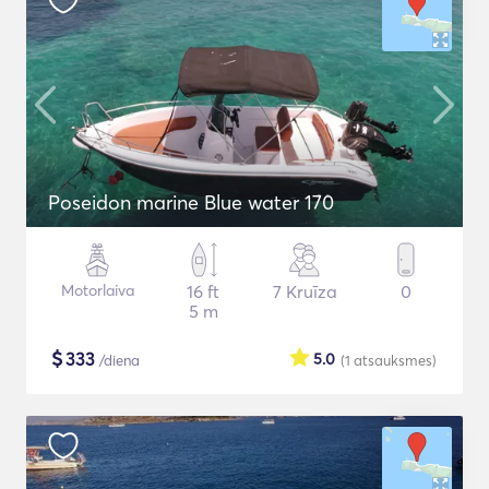
Poseidon marine Blue water 170
Motorlaiva
16 ft
7 Kruīza
0
5 m
$
333
5.0
/diena
(1
atsauksmes
)