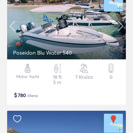
Poseidon Blu Water 540
Motor Yacht
18 ft
7 Kruīza
0
5 m
$
780
/diena