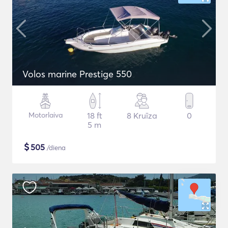
Volos marine Prestige 550
Motorlaiva
18 ft
8 Kruīza
0
5 m
$
505
/diena