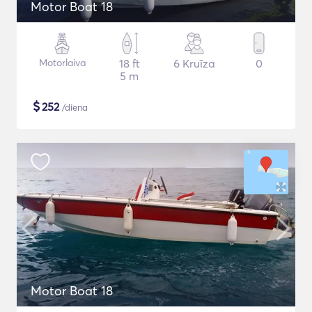
Motor Boat 18
Motorlaiva
18 ft
6 Kruīza
0
5 m
$
252
/diena
Motor Boat 18