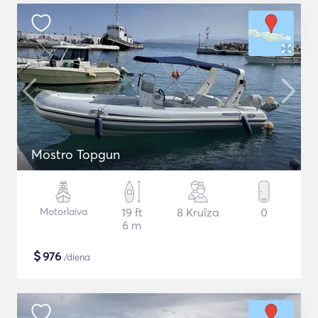
Mostro Topgun
Motorlaiva
19 ft
8 Kruīza
0
6 m
$
976
/diena