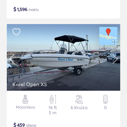
$
1,596
/nakts
Karel Open XS
Motorlaiva
16 ft
6 Kruīza
0
5 m
$
459
/diena