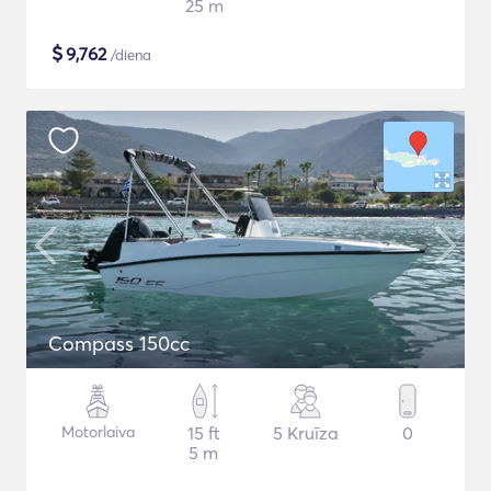
25 m
$
9,762
/diena
Compass 150cc
Motorlaiva
15 ft
5 Kruīza
0
5 m