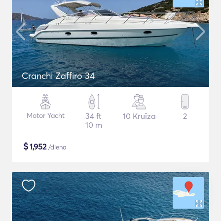
Cranchi Zaffiro 34
Motor Yacht
34 ft
10 Kruīza
2
10 m
$
1,952
/diena