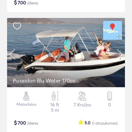
$
700
/diena
Poseidon Blu Water 170cc
Motorlaiva
16 ft
7 Kruīza
0
5 m
$
700
5.0
/diena
(1
atsauksmes
)