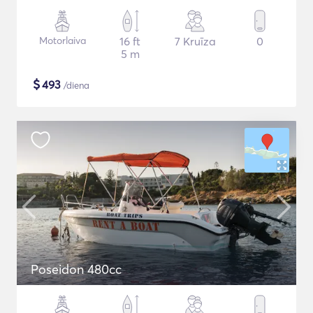
Motorlaiva
16 ft
7 Kruīza
0
5 m
$
493
/diena
Poseidon 480cc