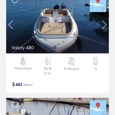
Valory 480
Motorlaiva
16 ft
6 Kruīza
0
5 m
$
482
/diena