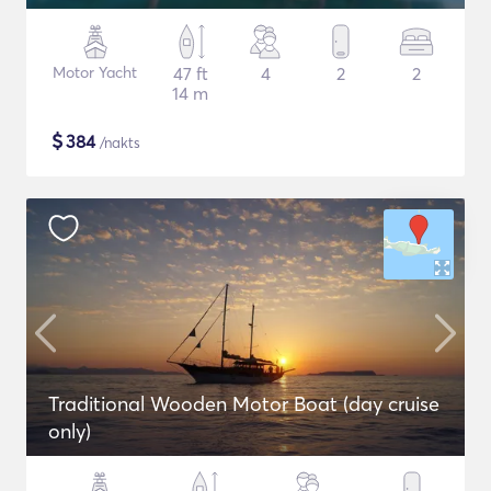
Motor Yacht
47 ft
4
2
2
14 m
$
384
/nakts
Traditional Wooden Motor Boat (day cruise
only)