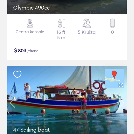
Olympic 490cc
Centra konsole
16 ft
5 Kruīza
0
5 m
$
803
/diena
47 Sailing boat