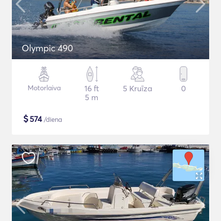
Olympic 490
Motorlaiva
16 ft
5 Kruīza
0
5 m
$
574
/diena