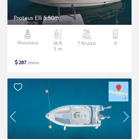
Proteus Elli 5.50m
Motorlaiva
18 ft
7 Kruīza
0
5 m
$
287
/diena