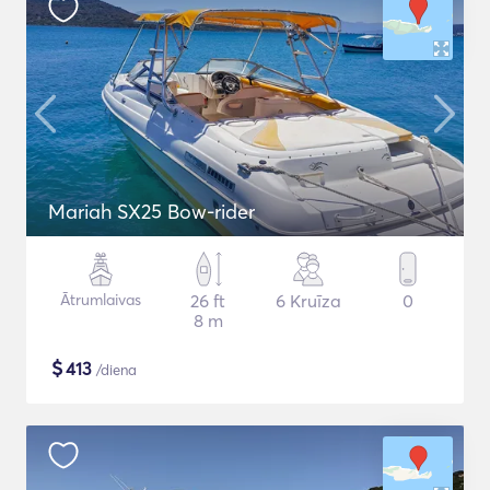
Mariah SX25 Bow-rider
Ātrumlaivas
26 ft
6 Kruīza
0
8 m
$
413
/diena