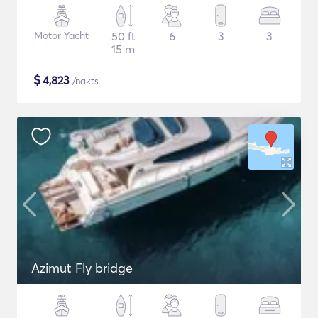
Motor Yacht
50 ft
6
3
3
15 m
$
4,823
/nakts
Azimut Fly bridge