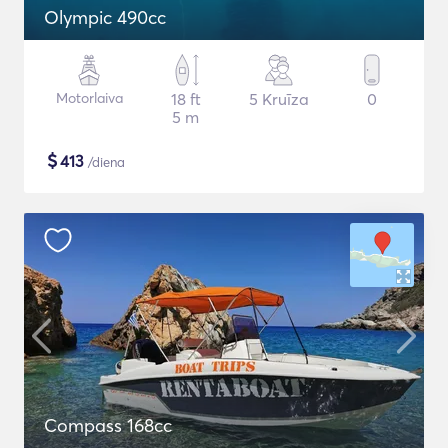
Olympic 490cc
Motorlaiva
18 ft
5 Kruīza
0
5 m
$
413
/diena
Compass 168cc