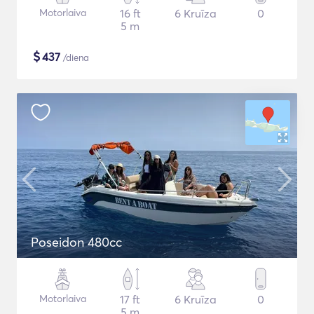
Motorlaiva
16 ft
6 Kruīza
0
5 m
$
437
/diena
Poseidon 480cc
Motorlaiva
17 ft
6 Kruīza
0
5 m