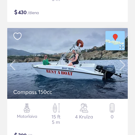
$
430
/diena
Compass 150cc
Motorlaiva
15 ft
4 Kruīza
0
5 m