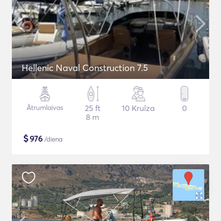
Hellenic Naval Construction 7.5
Ātrumlaivas
25 ft
10 Kruīza
0
8 m
$
976
/diena