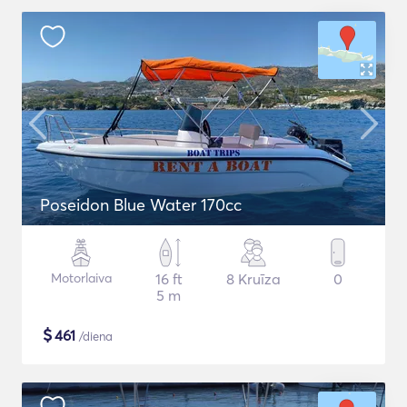
Poseidon Blue Water 170cc
Motorlaiva
16 ft
8 Kruīza
0
5 m
$
461
/diena