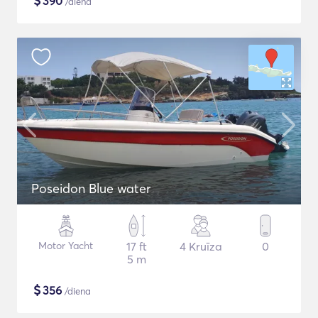
$
390
/diena
Poseidon Blue water
Motor Yacht
17 ft
4 Kruīza
0
5 m
$
356
/diena