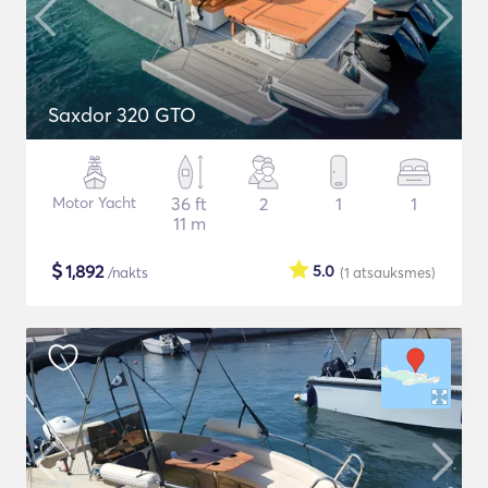
Saxdor 320 GTO
Motor Yacht
36 ft
2
1
1
11 m
$
1,892
5.0
/nakts
(1
atsauksmes
)