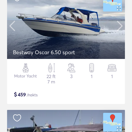
Bestway Oscar 6.50 sport
Motor Yacht
22 ft
3
1
1
7 m
$
459
/nakts