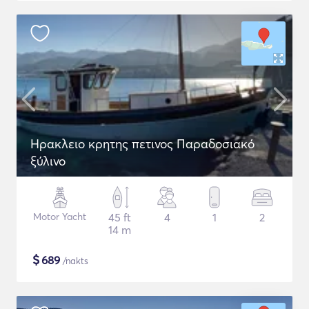
Ηρακλειο κρητης πετινος Παραδοσιακό
ξύλινο
Motor Yacht
45 ft
4
1
2
14 m
$
689
/nakts