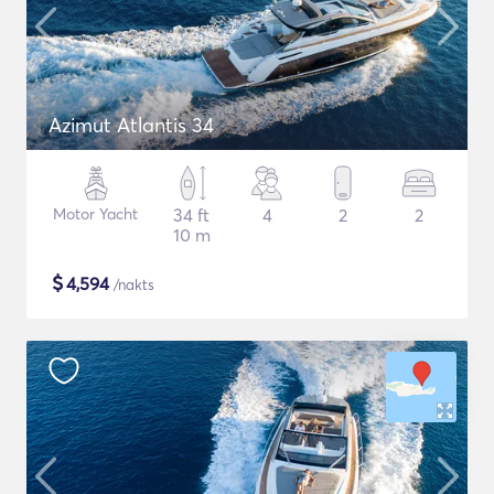
Azimut Atlantis 34
Motor Yacht
34 ft
4
2
2
10 m
$
4,594
/nakts