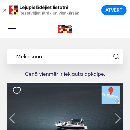
Lejupielādējiet lietotni
×
ATVĒRT
Rezervējiet ātrāk un vienkāršāk
Meklēšana
Cenā vienmēr ir iekļauta apkalpe.