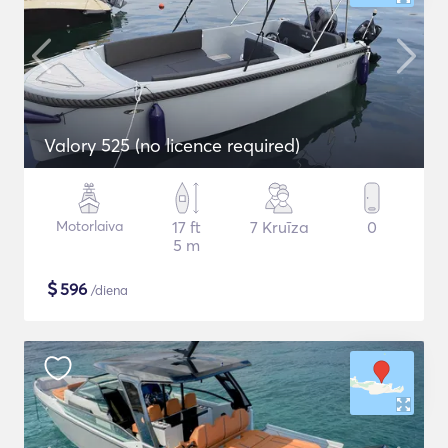
Valory 525 (no licence required)
Motorlaiva
17 ft
7 Kruīza
0
5 m
$
596
/diena