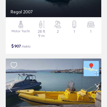
Regal 2007
Motor Yacht
28 ft
2
1
1
9 m
$
907
/nakts