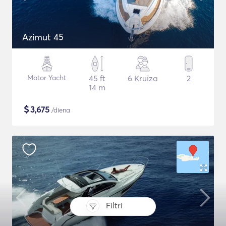
Azimut 45
Motor Yacht
45 ft
6 Kruīza
2
14 m
$
3,675
/diena
Filtri