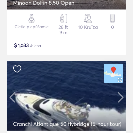
Minoan Dolfin 8.50 Open
Cietie piepūšamie
28 ft
10 Kruīza
0
9 m
$
1,033
/diena
Cranchi Atlantique 50 flybridge (6-hour tour)