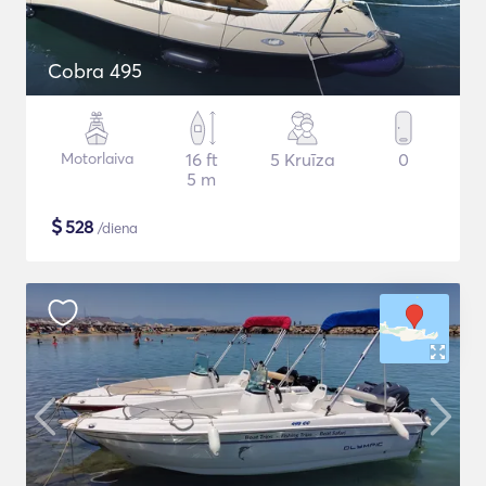
Cobra 495
Motorlaiva
16 ft
5 Kruīza
0
5 m
$
528
/diena