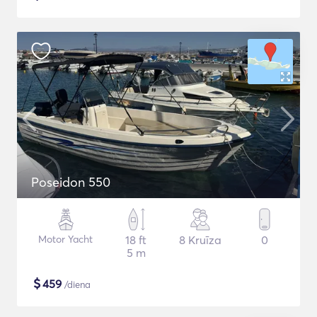
Poseidon 550
Motor Yacht
18 ft
8 Kruīza
0
5 m
$
459
/diena