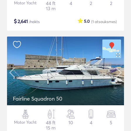
Motor Yacht
44 ft
4
2
2
13 m
$
2,641
5.0
/nakts
(1
atsauksmes
)
Fairline Squadron 50
Motor Yacht
48 ft
10
4
5
15 m