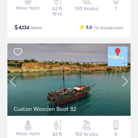
Motor Yacht
62 ft
100 Kruīza
1
19 m
$
4,134
5.0
/diena
(10
atsauksmes
)
Custon Wooden Boat 82
Motor Yacht
82 ft
150 Kruīza
0