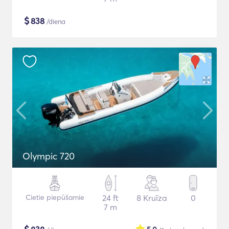
$
838
/diena
Olympic 720
Cietie piepūšamie
24 ft
8 Kruīza
0
7 m