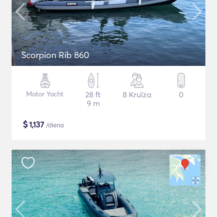
Scorpion Rib 860
Motor Yacht
28 ft
8 Kruīza
0
9 m
$
1,137
/diena