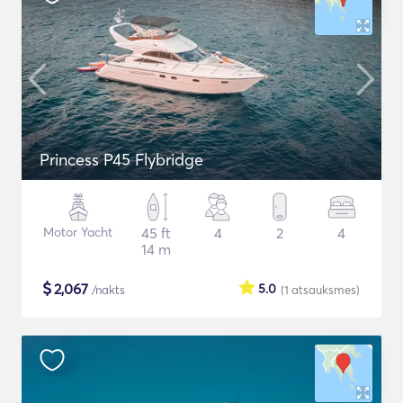
Princess P45 Flybridge
Motor Yacht
45 ft
4
2
4
14 m
$
2,067
5.0
/nakts
(1
atsauksmes
)