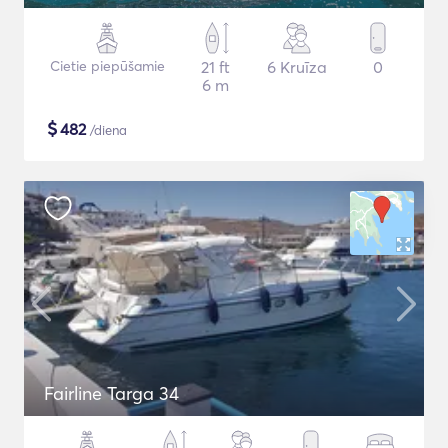
Cietie piepūšamie
21 ft
6 Kruīza
0
6 m
$
482
/diena
Fairline Targa 34