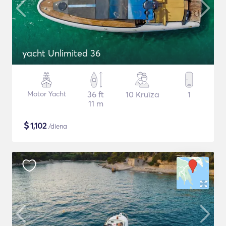
yacht Unlimited 36
Motor Yacht
36 ft
10 Kruīza
1
11 m
$
1,102
/diena