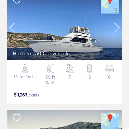
Hatteras 50 Convertible
Motor Yacht
50 ft
7
3
6
15 m
$
1,263
/nakts