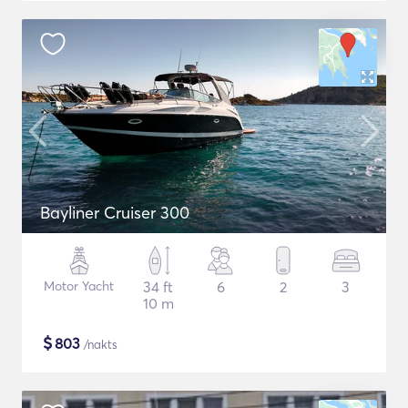
Bayliner Cruiser 300
Motor Yacht
34 ft
6
2
3
10 m
$
803
/nakts