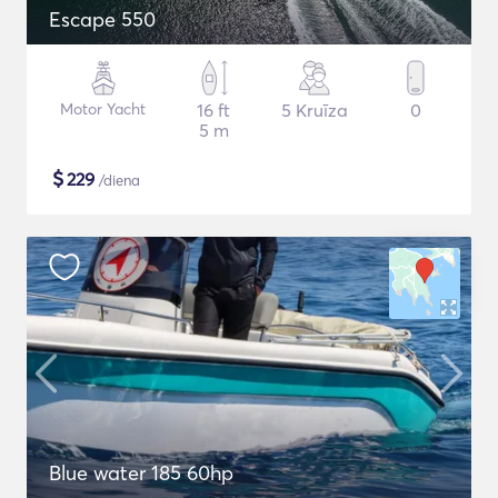
Escape 550
Motor Yacht
16 ft
5 Kruīza
0
5 m
$
229
/diena
Blue water 185 60hp