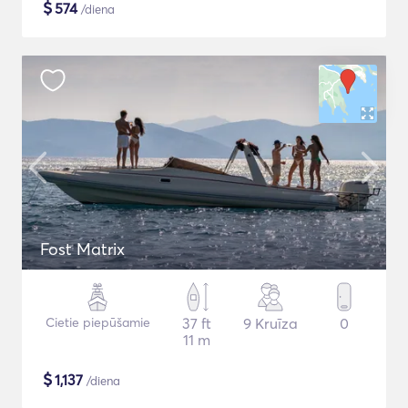
$
574
/diena
Fost Matrix
Cietie piepūšamie
37 ft
9 Kruīza
0
11 m
$
1,137
/diena