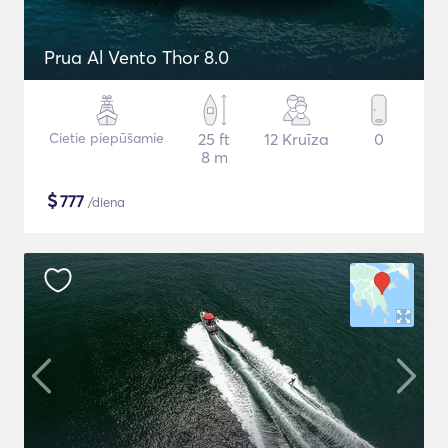
Prua Al Vento Thor 8.0
Cietie piepūšamie
25 ft
12 Kruīza
0
8 m
$
777
/diena