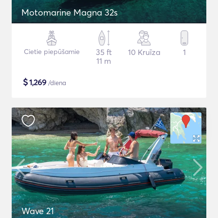
Motomarine Magna 32s
Cietie piepūšamie
35 ft
10 Kruīza
1
11 m
$
1,269
/diena
Wave 21