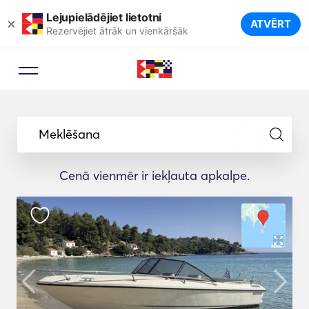
Lejupielādējiet lietotni
×
ATVĒRT
Rezervējiet ātrāk un vienkāršāk
Meklēšana
Cenā vienmēr ir iekļauta apkalpe.