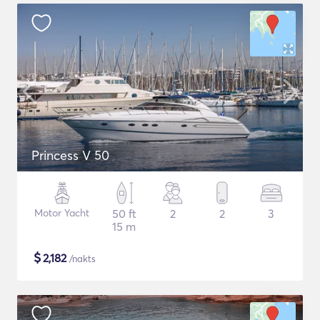
Princess V 50
Motor Yacht
50 ft
2
2
3
15 m
$
2,182
/nakts