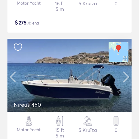
Motor Yacht
16 ft
5 Kruīza
0
5 m
$
275
/diena
Nireus 450
Motor Yacht
15 ft
5 Kruīza
0
5 m