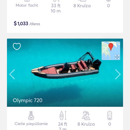
Motor Yacht
33 ft
8 Kruīza
0
10 m
$
1,033
/diena
Olympic 720
Cietie piepūšamie
24 ft
8 Kruīza
0
7 m