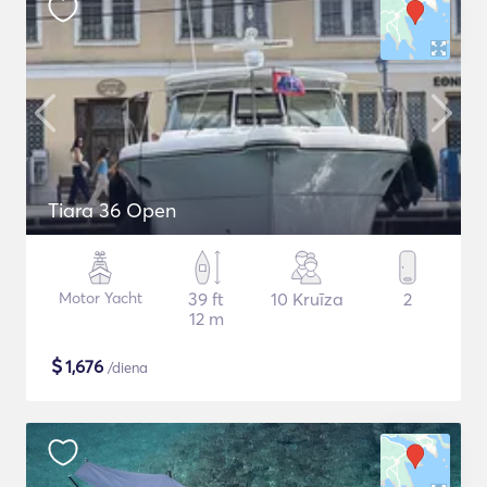
Tiara 36 Open
Motor Yacht
39 ft
10 Kruīza
2
12 m
$
1,676
/diena