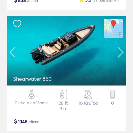
$
838
5.0
/diena
(1
atsauksmes
)
Shearwater 860
Cietie piepūšamie
28 ft
10 Kruīza
0
9 m
$
1,148
/diena