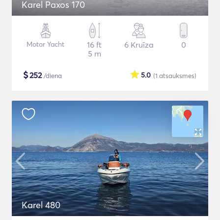
Karel Paxos 170
Motor Yacht
16 ft
6 Kruīza
0
5 m
$
252
5.0
/diena
(1
atsauksmes
)
Karel 480