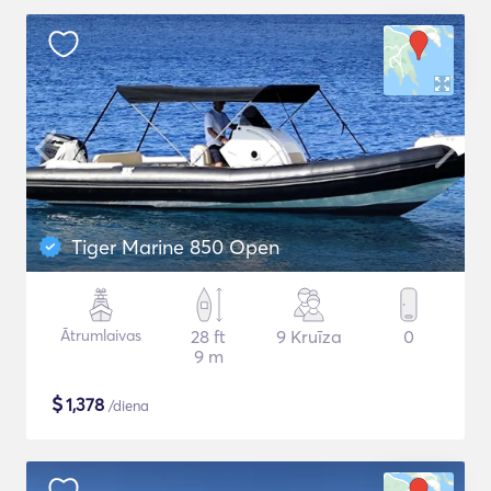
Tiger Marine 850 Open
Ātrumlaivas
28 ft
9 Kruīza
0
9 m
$
1,378
/diena