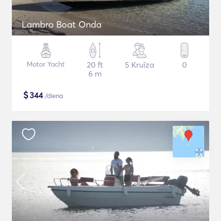
Lambro Boat Onda
Motor Yacht
20 ft
5 Kruīza
0
6 m
$
344
/diena