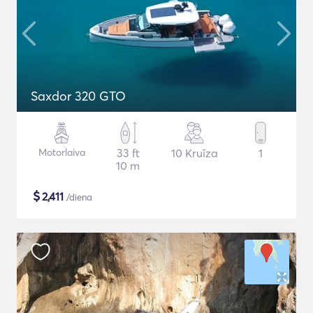
Saxdor 320 GTO
Motorlaiva
33 ft
10 Kruīza
1
10 m
$
2,411
/diena