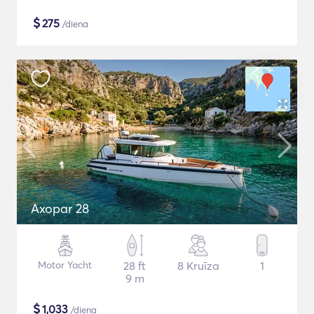
$
275
/diena
Axopar 28
Motor Yacht
28 ft
8 Kruīza
1
9 m
$
1,033
/diena