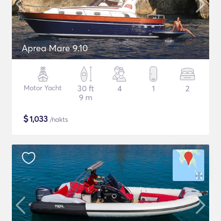
Aprea Mare 9.10
Motor Yacht
30 ft
4
1
2
9 m
$
1,033
/nakts