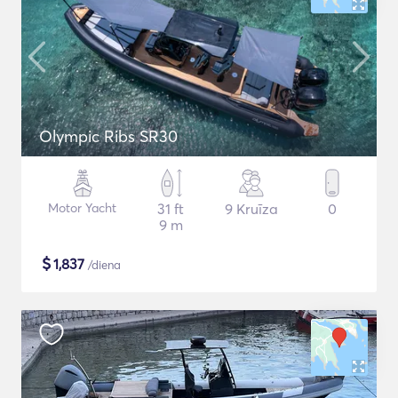
Olympic Ribs SR30
Motor Yacht
31 ft
9 Kruīza
0
9 m
$
1,837
/diena