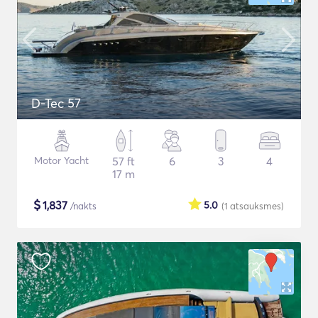
D-Tec 57
Motor Yacht
57 ft
6
3
4
17 m
$
1,837
5.0
/nakts
(1
atsauksmes
)