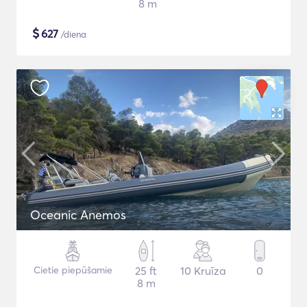
8 m
$
627
/diena
Oceanic Anemos
Cietie piepūšamie
25 ft
10 Kruīza
0
8 m