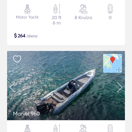
Motor Yacht
20 ft
8 Kruīza
0
6 m
$
264
/diena
Marvel 960