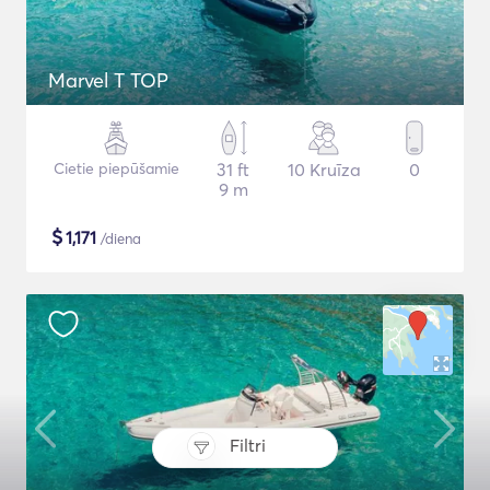
Marvel T TOP
Cietie piepūšamie
31 ft
10 Kruīza
0
9 m
$
1,171
/diena
Filtri