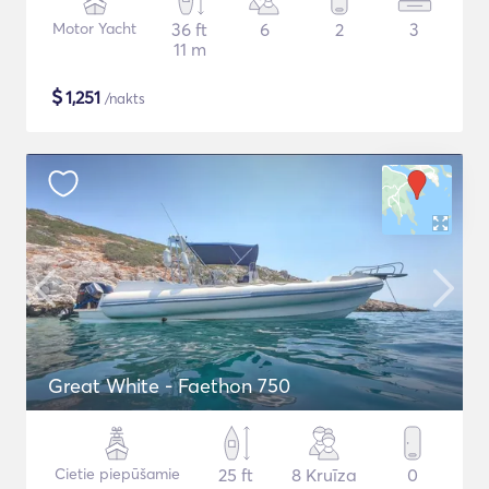
Motor Yacht
36 ft
6
2
3
11 m
$
1,251
/nakts
Great White - Faethon 750
Cietie piepūšamie
25 ft
8 Kruīza
0