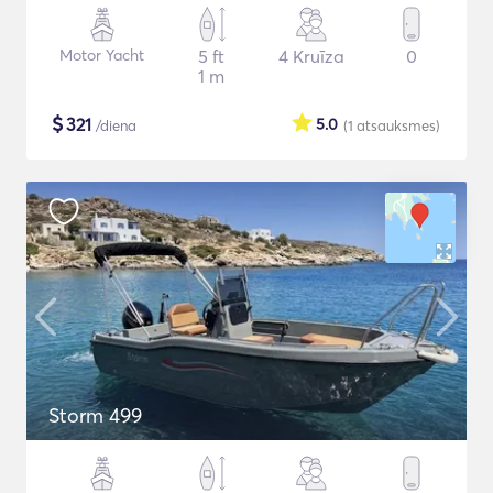
Motor Yacht
5 ft
4 Kruīza
0
1 m
$
321
5.0
/diena
(1
atsauksmes
)
Storm 499