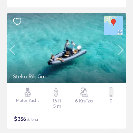
Steko Rib 5m
Motor Yacht
16 ft
6 Kruīza
0
5 m
$
356
/diena