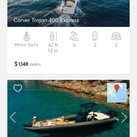
Carver Trojan 400 Express
Motor Yacht
42 ft
6
2
3
13 m
$
1,148
/nakts