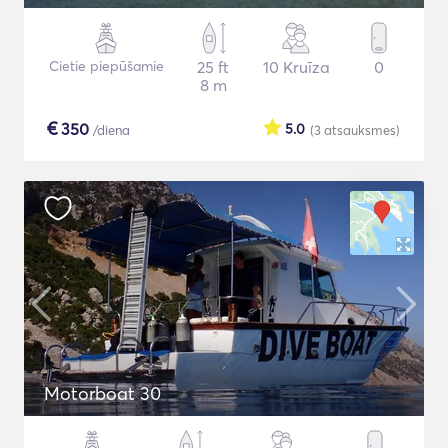
Cietie piepūšamie
25 ft
10 Kruīza
0
8 m
€
350
5.0
/diena
(3
atsauksmes
)
Motorboat 30