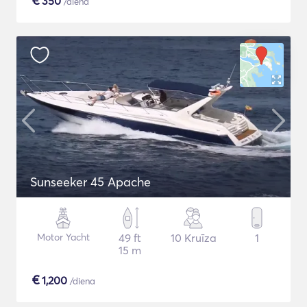
€
350
/diena
Sunseeker 45 Apache
Motor Yacht
49 ft
10 Kruīza
1
15 m
€
1,200
/diena