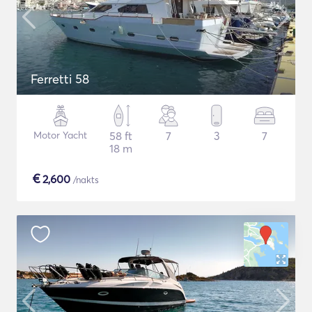
Ferretti 58
Motor Yacht
58 ft
7
3
7
18 m
€
2,600
/nakts