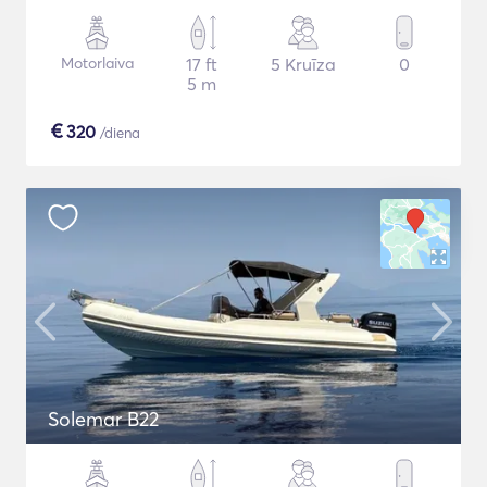
Motorlaiva
17 ft
5 Kruīza
0
5 m
€
320
/diena
Solemar B22