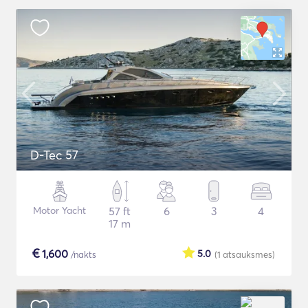
D-Tec 57
Motor Yacht
57 ft
6
3
4
17 m
€
1,600
5.0
/nakts
(1
atsauksmes
)