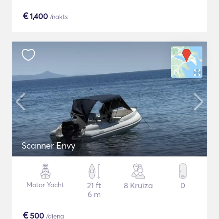
€
1,400
/nakts
Scanner Envy
Motor Yacht
21 ft
8 Kruīza
0
6 m
€
500
/diena