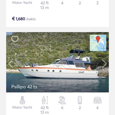
Motor Yacht
42 ft
4
2
3
13 m
€
1,680
/nakts
Psillipo 42 ts
Motor Yacht
42 ft
6
2
4
13 m