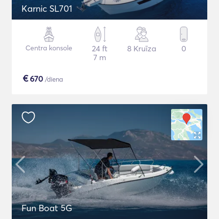
Karnic SL701
Centra konsole
24 ft
8 Kruīza
0
7 m
€
670
/diena
Fun Boat 5G