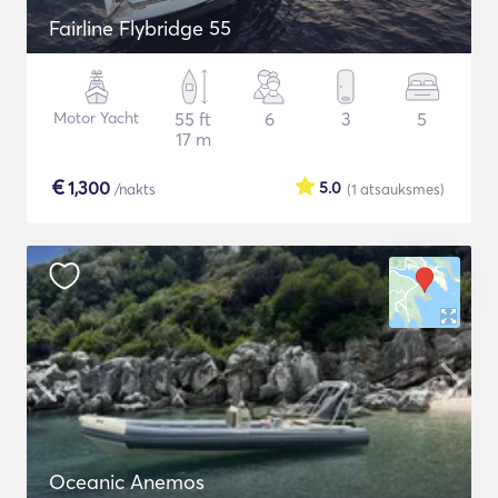
Fairline Flybridge 55
Motor Yacht
55 ft
6
3
5
17 m
€
1,300
5.0
/nakts
(1
atsauksmes
)
Oceanic Anemos