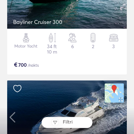
Bayliner Cruiser 300
Motor Yacht
34 ft
6
2
3
10 m
€
700
/nakts
Filtri