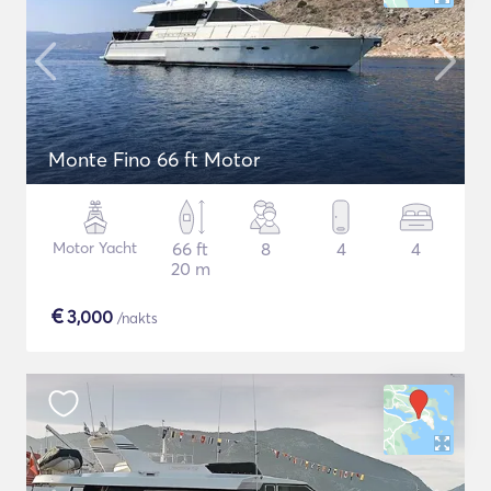
Monte Fino 66 ft Motor
Motor Yacht
66 ft
8
4
4
20 m
€
3,000
/nakts