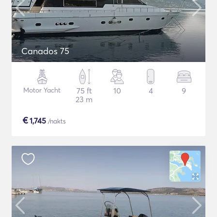
Canados 75
Motor Yacht
75 ft
10
4
9
23 m
€
1,745
/nakts