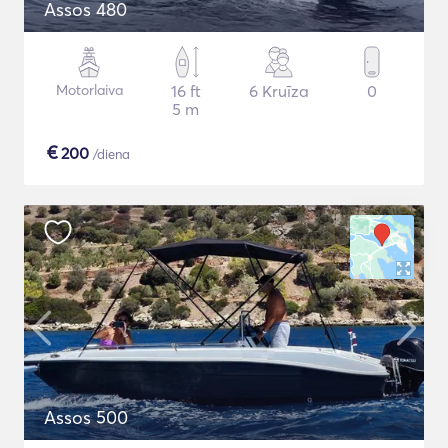
Assos 480
Motorlaiva
16 ft
6 Kruīza
0
5 m
€
200
/diena
Assos 500