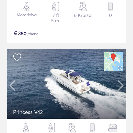
Motorlaiva
17 ft
6 Kruīza
0
5 m
€
350
/diena
Princess V42