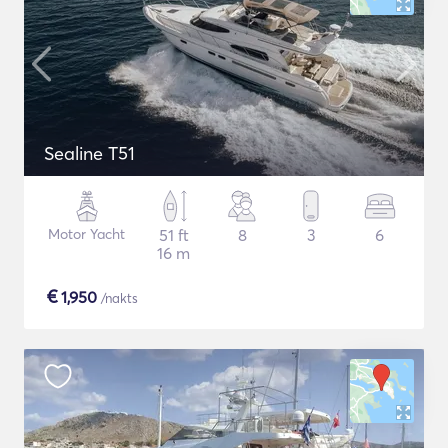
Sealine T51
Motor Yacht
51 ft
8
3
6
16 m
€
1,950
/nakts