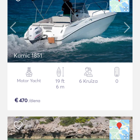
Karnic 1851
Motor Yacht
19 ft
6 Kruīza
0
6 m
€
470
/diena