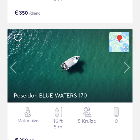
€
350
/diena
Poseidon BLUE WATERS 170
Motorlaiva
16 ft
5 Kruīza
0
5 m