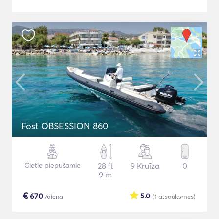
Fost OBSESSION 860
Cietie piepūšamie
28 ft
9 Kruīza
0
9 m
€
670
5.0
/diena
(1
atsauksmes
)