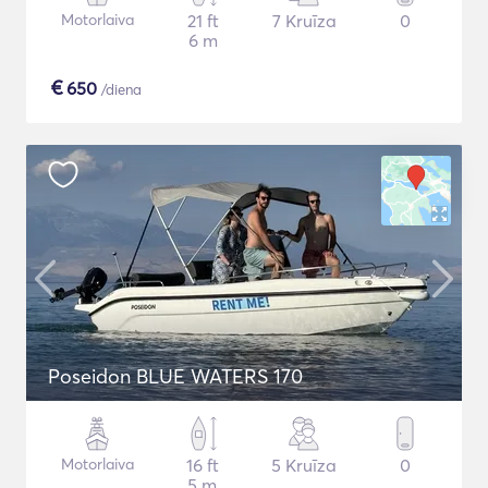
Motorlaiva
21 ft
7 Kruīza
0
6 m
€
650
/diena
Poseidon BLUE WATERS 170
Motorlaiva
16 ft
5 Kruīza
0
5 m