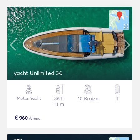
yacht Unlimited 36
Motor Yacht
36 ft
10 Kruīza
1
11 m
€
960
/diena