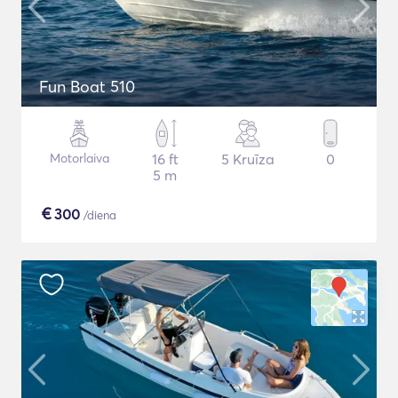
Fun Boat 510
Motorlaiva
16 ft
5 Kruīza
0
5 m
€
300
/diena