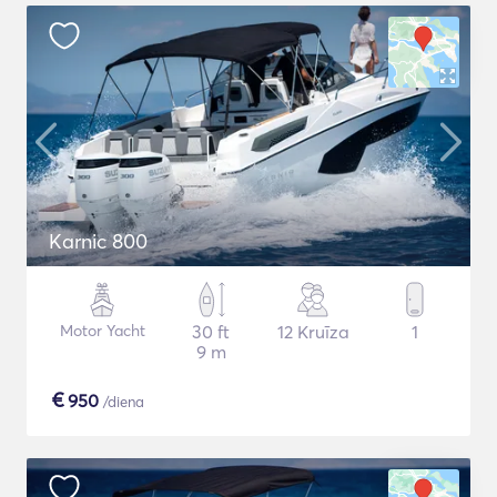
Karnic 800
Motor Yacht
30 ft
12 Kruīza
1
9 m
€
950
/diena