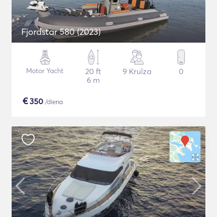
Fjordstar 580 (2023)
Motor Yacht
20 ft
9 Kruīza
0
6 m
€
350
/diena