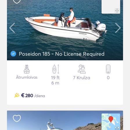
Poseidon 185 - No License Required
Ātrumlaivas
19 ft
7 Kruīza
0
6 m
€
280
/diena