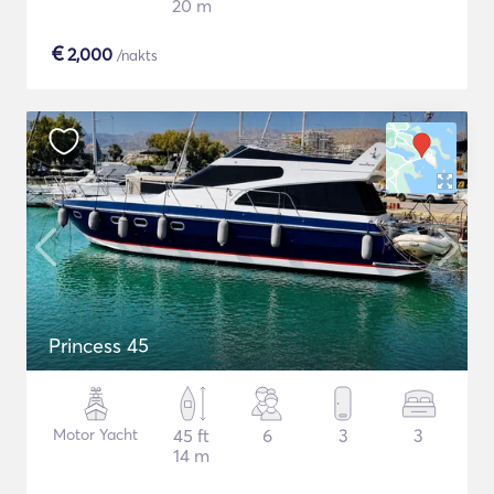
20 m
€
2,000
/nakts
Princess 45
Motor Yacht
45 ft
6
3
3
14 m