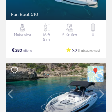
Fun Boat 510
Motorlaiva
16 ft
5 Kruīza
0
5 m
€
280
5.0
/diena
(1
atsauksmes
)