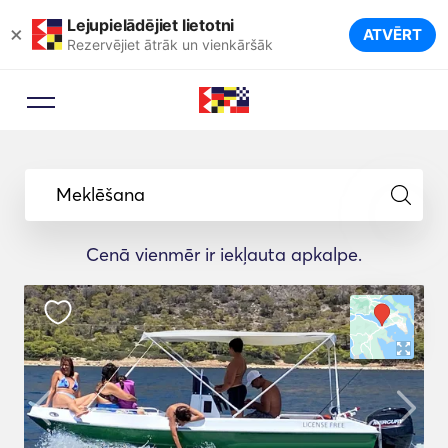
Lejupielādējiet lietotni
×
ATVĒRT
Rezervējiet ātrāk un vienkāršāk
Meklēšana
Cenā vienmēr ir iekļauta apkalpe.