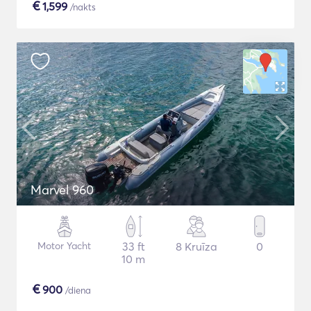
€
1,599
/nakts
Marvel 960
Motor Yacht
33 ft
8 Kruīza
0
10 m
€
900
/diena