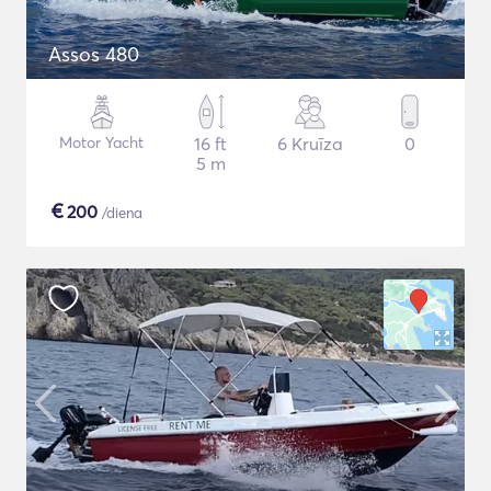
Assos 480
Motor Yacht
16 ft
6 Kruīza
0
5 m
€
200
/diena