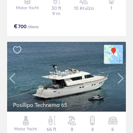
Motor Yacht
30 ft
10 Kruīza
1
9 m
€
700
/diena
Posillipo Technema 65
Motor Yacht
66 ft
8
4
6