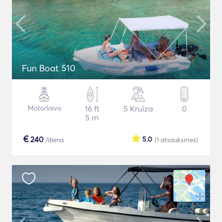
Fun Boat 510
Motorlaiva
16 ft
5 Kruīza
0
5 m
€
240
5.0
/diena
(1
atsauksmes
)