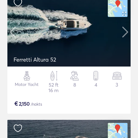
Ferretti Altura 52
Motor Yacht
52 ft
8
4
3
16 m
€
2,150
/nakts