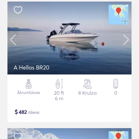
A Hellas BR20
Ātrumlaivas
20 ft
8 Kruīza
0
6 m
$
482
/diena