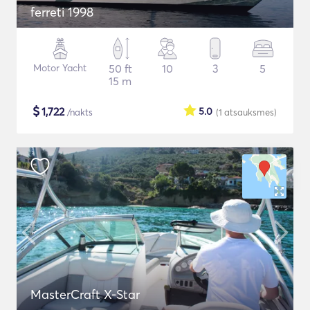
ferreti 1998
Motor Yacht
50 ft
10
3
5
15 m
$
1,722
5.0
/nakts
(1
atsauksmes
)
MasterCraft X-Star