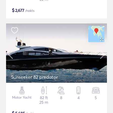
$
2,677
/nakts
Sunseeker 82 predator
Motor Yacht
82 ft
8
4
5
25 m