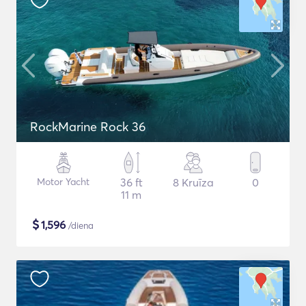
RockMarine Rock 36
Motor Yacht
36 ft
8 Kruīza
0
11 m
$
1,596
/diena