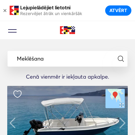
Lejupielādējiet lietotni
×
ATVĒRT
Rezervējiet ātrāk un vienkāršāk
Meklēšana
Cenā vienmēr ir iekļauta apkalpe.