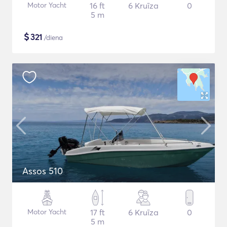
Motor Yacht
16 ft
6 Kruīza
0
5 m
$
321
/diena
Assos 510
Motor Yacht
17 ft
6 Kruīza
0
5 m