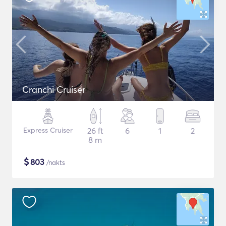
Cranchi Cruiser
Express Cruiser
26 ft
6
1
2
8 m
$
803
/nakts