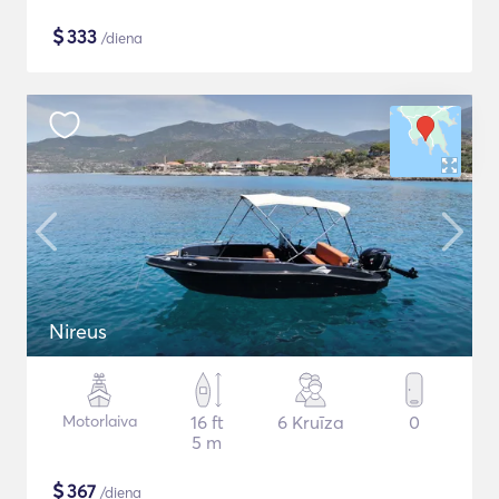
$
333
/diena
Nireus
Motorlaiva
16 ft
6 Kruīza
0
5 m
$
367
/diena