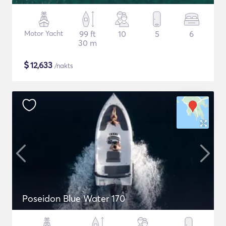
Motor Yacht
99 ft
10
5
6
30 m
$
12,633
/nakts
Poseidon Blue Water 170