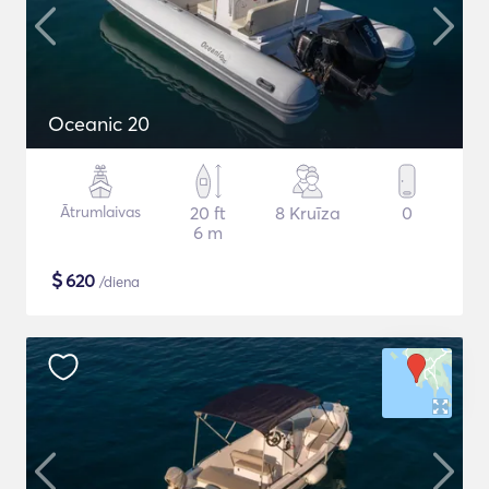
Oceanic 20
Ātrumlaivas
20 ft
8 Kruīza
0
6 m
$
620
/diena