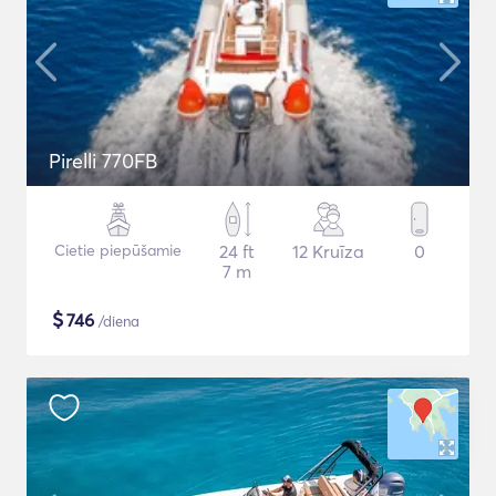
Pirelli 770FB
Cietie piepūšamie
24 ft
12 Kruīza
0
7 m
$
746
/diena