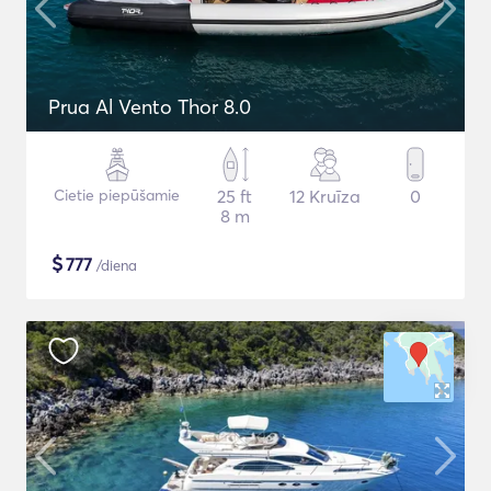
Prua Al Vento Thor 8.0
Cietie piepūšamie
25 ft
12 Kruīza
0
8 m
$
777
/diena