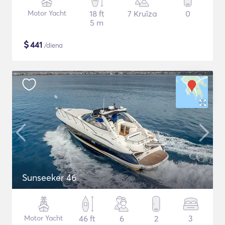
Motor Yacht
18 ft
7 Kruīza
0
5 m
$
441
/diena
Sunseeker 46
Motor Yacht
46 ft
6
2
3