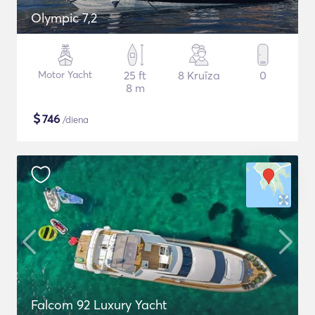
Olympic 7,2
Motor Yacht
25 ft
8 Kruīza
0
8 m
$
746
/diena
Falcom 92 Luxury Yacht