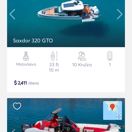
Saxdor 320 GTO
Motorlaiva
33 ft
10 Kruīza
1
10 m
$
2,411
/diena