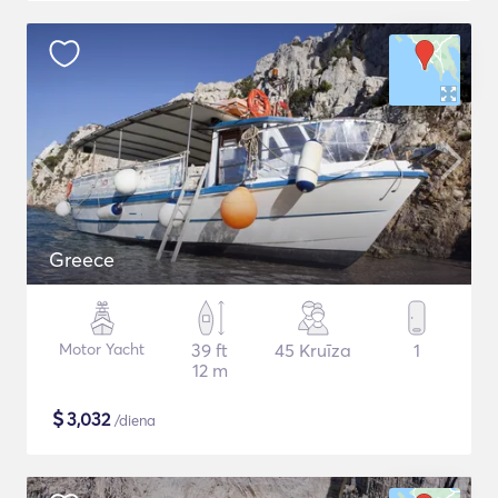
Greece
Motor Yacht
39 ft
45 Kruīza
1
12 m
$
3,032
/diena