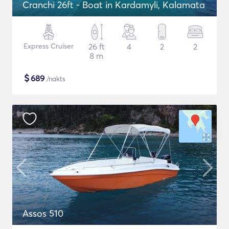
Cranchi 26ft - Boat in Kardamyli, Kalamata
Express Cruiser
26 ft
4
2
2
8 m
$
689
/nakts
Assos 510