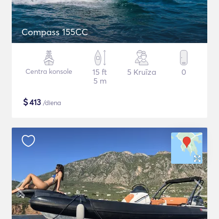
Compass 155CC
Centra konsole
15 ft
5 Kruīza
0
5 m
$
413
/diena