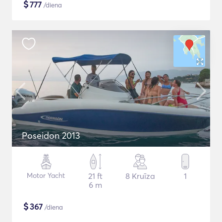
$
777
/diena
Poseidon 2013
Motor Yacht
21 ft
8 Kruīza
1
6 m
$
367
/diena