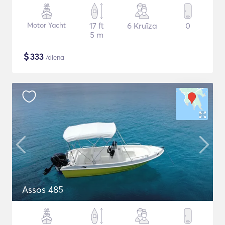
Motor Yacht
17 ft
6 Kruīza
0
5 m
$
333
/diena
Assos 485