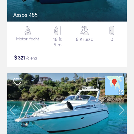
Assos 485
Motor Yacht
16 ft
6 Kruīza
0
5 m
$
321
/diena