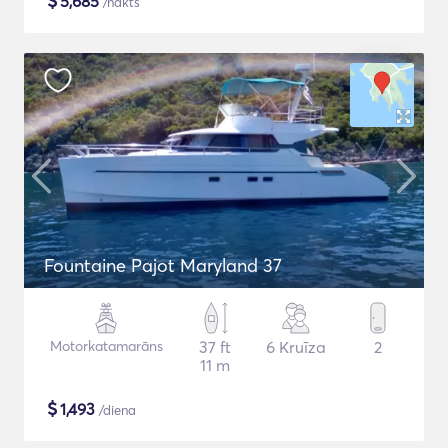
$
5,685
/nakts
Fountaine Pajot Maryland 37
Motorkatamarāns
37 ft
6 Kruīza
2
11 m
$
1,493
/diena