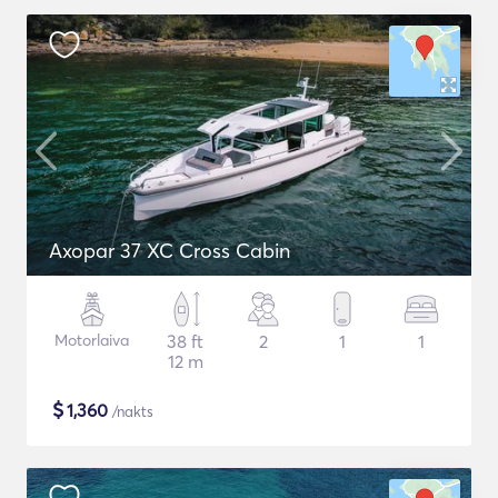
Axopar 37 XC Cross Cabin
Motorlaiva
38 ft
2
1
1
12 m
$
1,360
/nakts