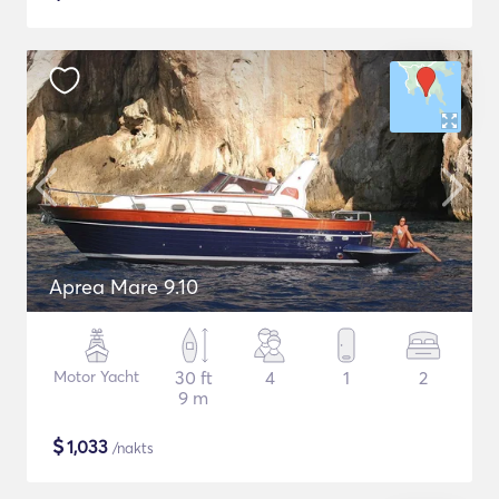
Aprea Mare 9.10
Motor Yacht
30 ft
4
1
2
9 m
$
1,033
/nakts