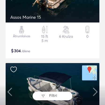
Assos Marine 15
Ātrumlaivas
15 ft
6 Kruīza
0
5 m
$
304
/diena
Filtri