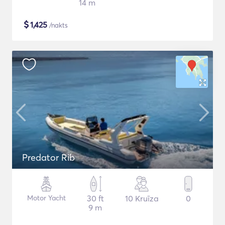
14 m
$
1,425
/nakts
Predator Rib
Motor Yacht
30 ft
10 Kruīza
0
9 m