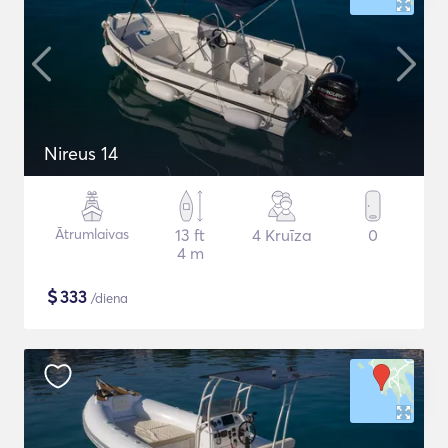
Nireus 14
Ātrumlaivas
13 ft
4 Kruīza
0
4 m
$
333
/diena