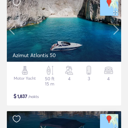
Azimut Atlantis 50
Motor Yacht
50 ft
4
3
4
15 m
$
1,837
/nakts