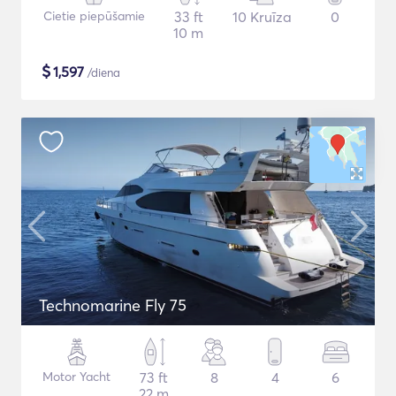
Cietie piepūšamie
33 ft
10 Kruīza
0
10 m
$
1,597
/diena
Technomarine Fly 75
Motor Yacht
73 ft
8
4
6
22 m