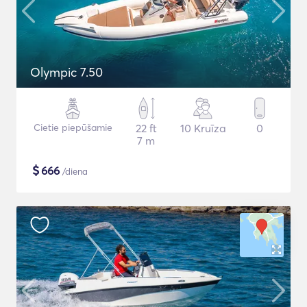
Olympic 7.50
Cietie piepūšamie
22 ft
10 Kruīza
0
7 m
$
666
/diena