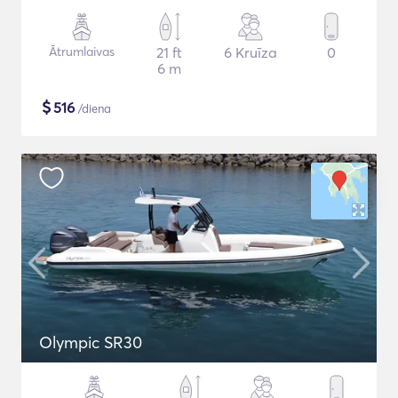
Ātrumlaivas
21 ft
6 Kruīza
0
6 m
$
516
/diena
Olympic SR30