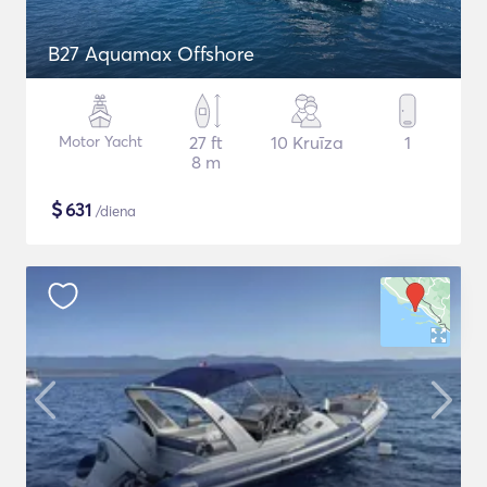
B27 Aquamax Offshore
Motor Yacht
27 ft
10 Kruīza
1
8 m
$
631
/diena