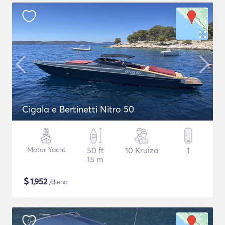
Cigala e Bertinetti Nitro 50
Motor Yacht
50 ft
10 Kruīza
1
15 m
$
1,952
/diena