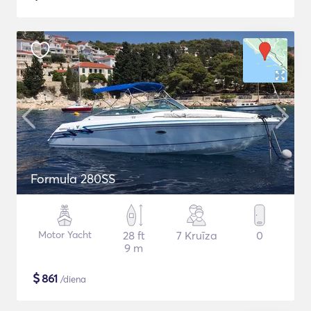
Formula 280SS
Motor Yacht
28 ft
7 Kruīza
0
9 m
$
861
/diena