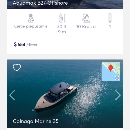
Aquamax B27 Offshore
Cietie piepūšamie
30 ft
10 Kruīza
1
9 m
$
654
/diena
Colnago Marine 35