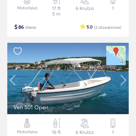
Motorlaiva
17 ft
6 Kruīza
1
5 m
$
86
5.0
/diena
(2
atsauksmes
)
Ven 501 Open
Motorlaiva
16 ft
6 Kruīza
1