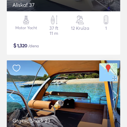
Aliskaf 37
Motor Yacht
37 ft
12 Kruīza
1
11 m
$
1,320
/diena
Grginic Shark 23