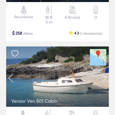
Ātrumlaivas
18 ft
6 Kruīza
0
5 m
$
258
4.3
/diena
(1
atsauksmes
)
Venzor Ven 501 Cabin