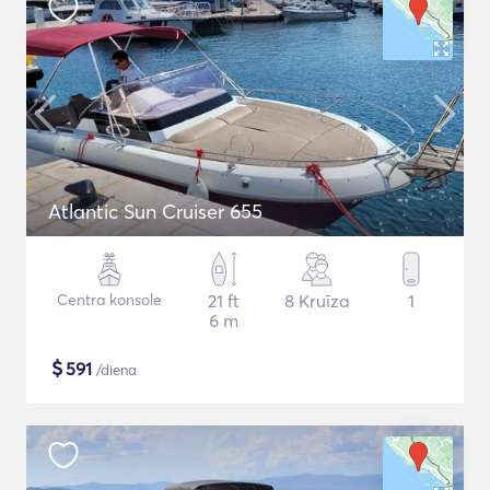
Atlantic Sun Cruiser 655
Centra konsole
21 ft
8 Kruīza
1
6 m
$
591
/diena