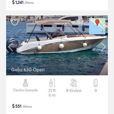
$
1,241
/diena
Galia 630 Open
Centra konsole
21 ft
8 Kruīza
0
6 m
$
551
/diena