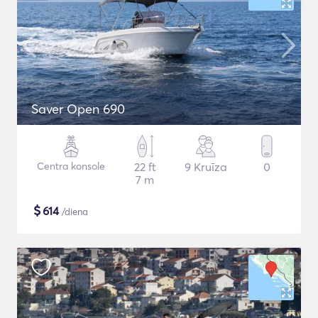
Saver Open 690
Centra konsole
22 ft
9 Kruīza
0
7 m
$
614
/diena