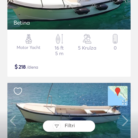
Betina
Motor Yacht
16 ft
5 Kruīza
0
5 m
$
218
/diena
Filtri