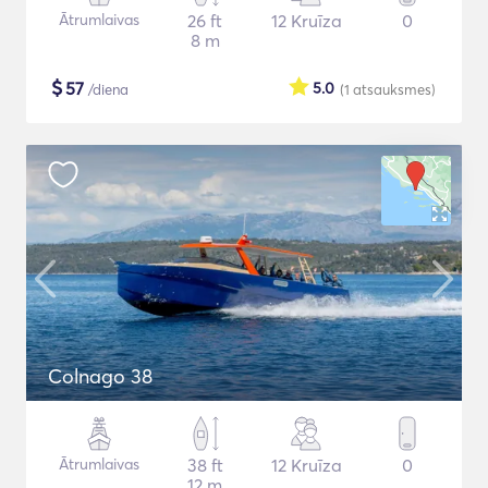
Ātrumlaivas
26 ft
12 Kruīza
0
8 m
$
57
5.0
/diena
(1
atsauksmes
)
Colnago 38
Ātrumlaivas
38 ft
12 Kruīza
0
12 m