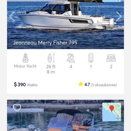
Jeanneau Merry Fisher 795
Motor Yacht
26 ft
4
1
2
8 m
$
390
4.7
/nakts
(1
atsauksmes
)