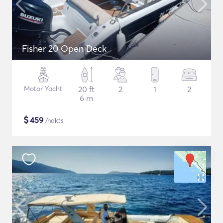
Fisher 20 Open Deck
Motor Yacht
20 ft
2
1
2
6 m
$
459
/nakts