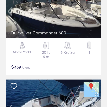
Quicksilver Commander 600
Motor Yacht
20 ft
6 Kruīza
1
6 m
$
459
/diena