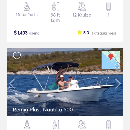
Motor Yacht
38 ft
12 Kruīza
1
12 m
$
1,493
5.0
/diena
(1
atsauksmes
)
Remia Plast Nautika 500