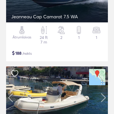
Jeanneau Cap Camarat 7.5 WA
Ātrumlaivas
24 ft
2
1
1
7 m
$
188
/nakts