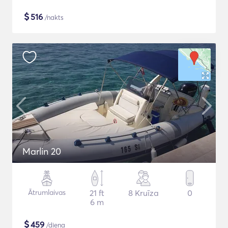
$
516
/nakts
Marlin 20
Ātrumlaivas
21 ft
8 Kruīza
0
6 m
$
459
/diena