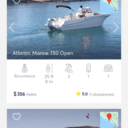
Atlantic Marine 750 Open
Ātrumlaivas
25 ft
2
1
1
8 m
$
356
5.0
/nakts
(1
atsauksmes
)