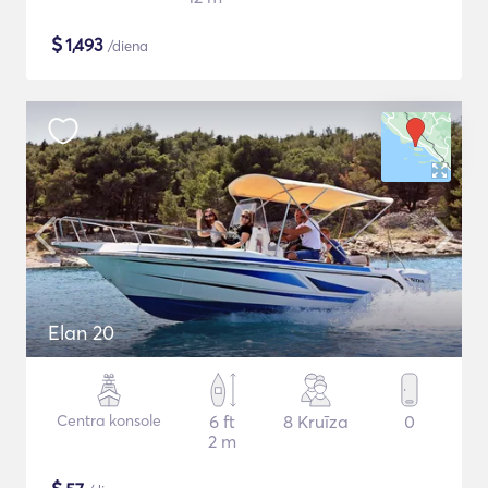
$
1,493
/diena
Elan 20
Centra konsole
6 ft
8 Kruīza
0
2 m