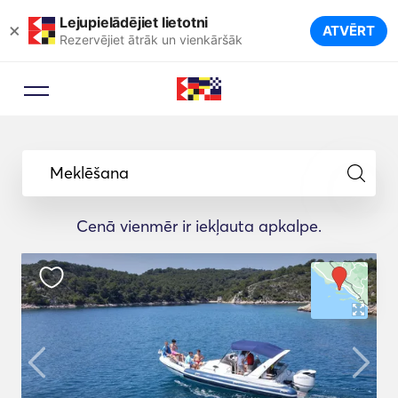
Lejupielādējiet lietotni
×
ATVĒRT
Rezervējiet ātrāk un vienkāršāk
Meklēšana
Cenā vienmēr ir iekļauta apkalpe.