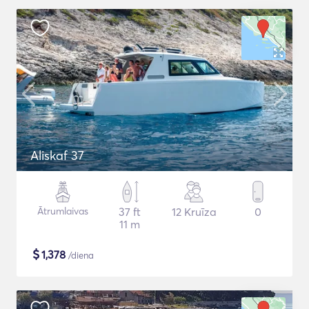
Aliskaf 37
Ātrumlaivas
37 ft
12 Kruīza
0
11 m
$
1,378
/diena