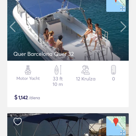
Quer Barcelona Quer 32
Motor Yacht
33 ft
12 Kruīza
0
10 m
$
1,142
/diena