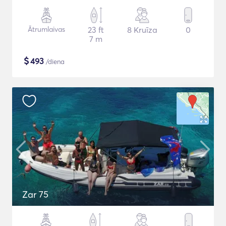
Ātrumlaivas
23 ft
8 Kruīza
0
7 m
$
493
/diena
Zar 75