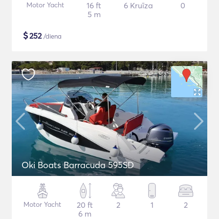
Motor Yacht
16 ft
6 Kruīza
0
5 m
$
252
/diena
Oki Boats Barracuda 595SD
Motor Yacht
20 ft
2
1
2
6 m