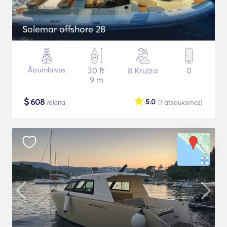
Solemar offshore 28
Ātrumlaivas
30 ft
8 Kruīza
0
9 m
$
608
5.0
/diena
(1
atsauksmes
)