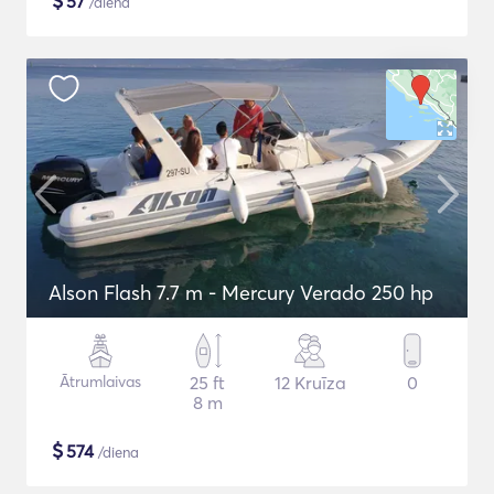
$
57
/diena
Alson Flash 7.7 m - Mercury Verado 250 hp
Ātrumlaivas
25 ft
12 Kruīza
0
8 m
$
574
/diena