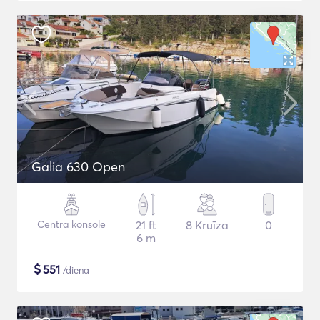
Galia 630 Open
Centra konsole
21 ft
8 Kruīza
0
6 m
$
551
/diena