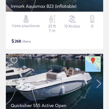
Inmark Aquamax B23 (inflatable)
Cietie piepūšamie
23 ft
12 Kruīza
0
7 m
$
268
/diena
Quicksilver 555 Active Open