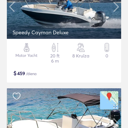
Speedy Cayman Deluxe
Motor Yacht
20 ft
8 Kruīza
0
6 m
$
459
/diena