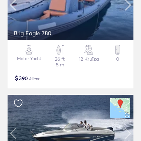
Brig Eagle 780
Motor Yacht
26 ft
12 Kruīza
0
8 m
$
390
/diena