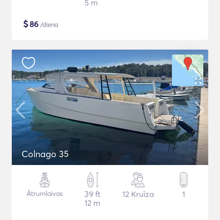
5 m
$
86
/diena
Colnago 35
Ātrumlaivas
39 ft
12 Kruīza
1
12 m