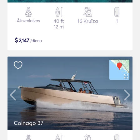
Ātrumlaivas
40 ft
16 Kruīza
1
12 m
$
2,147
/diena
Colnago 37