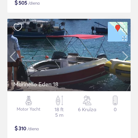
$
505
/diena
Marinello Eden 18
Motor Yacht
18 ft
6 Kruīza
0
5 m
$
310
/diena