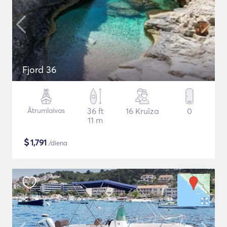
Fjord 36
Ātrumlaivas
36 ft
16 Kruīza
0
11 m
$
1,791
/diena