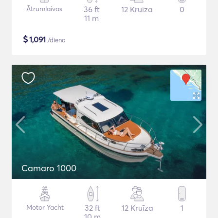
Ātrumlaivas
36 ft
12 Kruīza
0
11 m
$
1,091
/diena
Camaro 1000
Motor Yacht
32 ft
12 Kruīza
1
10 m