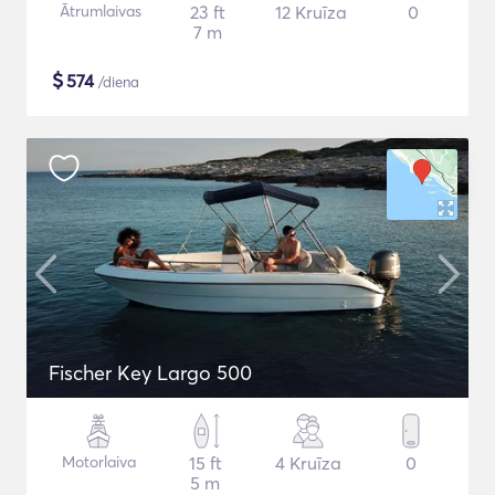
Ātrumlaivas
23 ft
12 Kruīza
0
7 m
$
574
/diena
Fischer Key Largo 500
Motorlaiva
15 ft
4 Kruīza
0
5 m