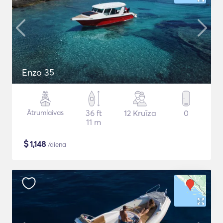
Enzo 35
Ātrumlaivas
36 ft
12 Kruīza
0
11 m
$
1,148
/diena