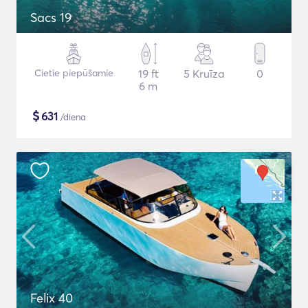
Sacs 19
Cietie piepūšamie
19 ft
5 Kruīza
0
6 m
$
631
/diena
Felix 40