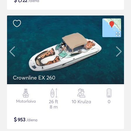
$
1,722
/diena
Crownline EX 260
Motorlaiva
26 ft
10 Kruīza
0
8 m
$
953
/diena