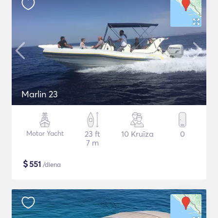
Marlin 23
Motor Yacht
23 ft
10 Kruīza
0
7 m
$
551
/diena