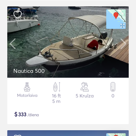
Nautica 500
Motorlaiva
16 ft
5 Kruīza
0
5 m
$
333
/diena