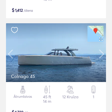
$
1,412
/diena
Colnago 45
Ātrumlaivas
45 ft
12 Kruīza
1
14 m