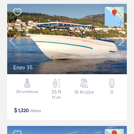
Enzo 35
Ātrumlaivas
35 ft
16 Kruīza
0
11 m
$
1,320
/diena