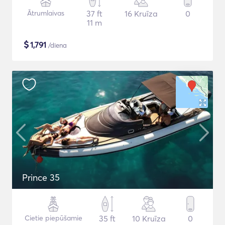
Ātrumlaivas
37 ft
16 Kruīza
0
11 m
$
1,791
/diena
Prince 35
Cietie piepūšamie
35 ft
10 Kruīza
0