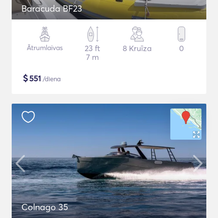
Baracuda BF23
Ātrumlaivas
23 ft
8 Kruīza
0
7 m
$
551
/diena
Colnago 35