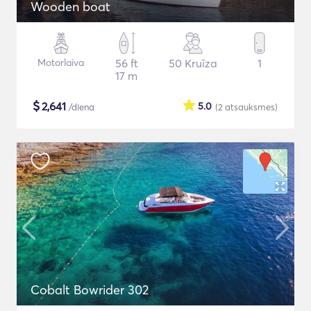
Wooden boat
Motorlaiva
56 ft
50 Kruīza
1
17 m
$
2,641
5.0
/diena
(2
atsauksmes
)
Cobalt Bowrider 302