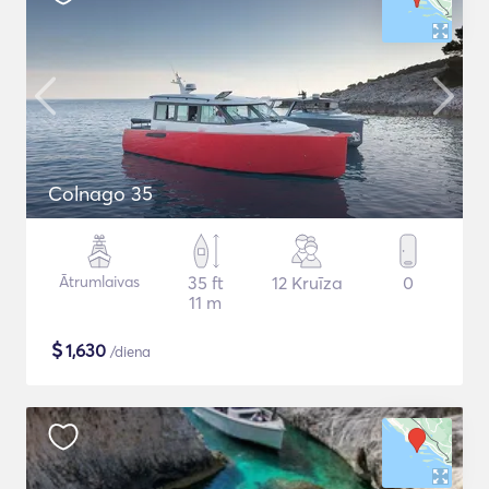
Colnago 35
Ātrumlaivas
35 ft
12 Kruīza
0
11 m
$
1,630
/diena