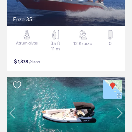
Enzo 35
Ātrumlaivas
35 ft
12 Kruīza
0
11 m
$
1,378
/diena