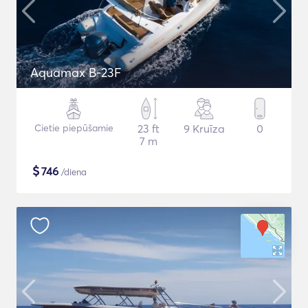
Aquamax B-23F
Cietie piepūšamie
23 ft
9 Kruīza
0
7 m
$
746
/diena