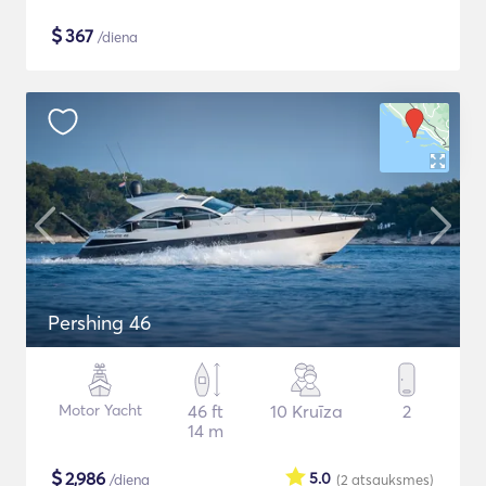
$
367
/diena
Pershing 46
Motor Yacht
46 ft
10 Kruīza
2
14 m
$
2,986
5.0
/diena
(2
atsauksmes
)