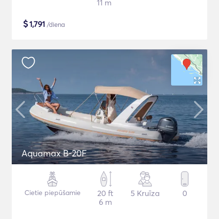
11 m
$
1,791
/diena
Aquamax B-20F
Cietie piepūšamie
20 ft
5 Kruīza
0
6 m