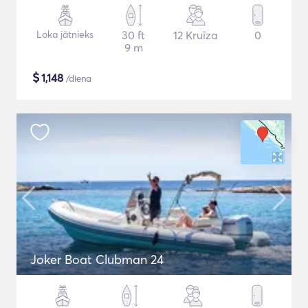
Loka jātnieks
30 ft
12 Kruīza
0
9 m
$
1,148
/diena
Joker Boat Clubman 24