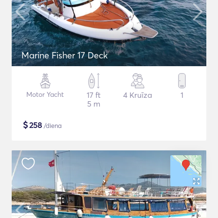
Marine Fisher 17 Deck
Motor Yacht
17 ft
4 Kruīza
1
5 m
$
258
/diena