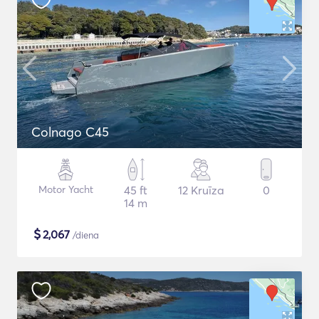
Colnago C45
Motor Yacht
45 ft
12 Kruīza
0
14 m
$
2,067
/diena