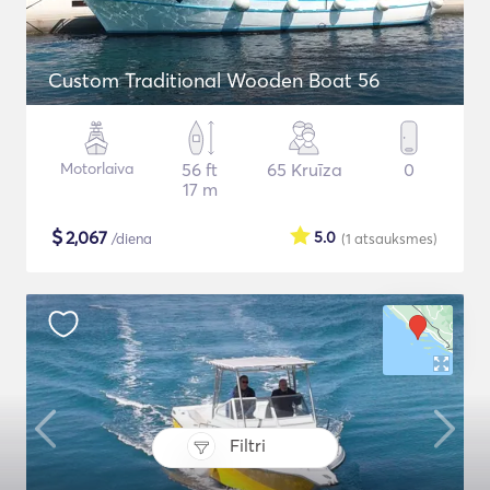
Custom Traditional Wooden Boat 56
Motorlaiva
56 ft
65 Kruīza
0
17 m
$
2,067
5.0
/diena
(1
atsauksmes
)
Filtri