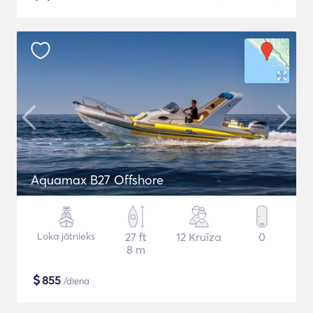
Aquamax B27 Offshore
Loka jātnieks
27 ft
12 Kruīza
0
8 m
$
855
/diena