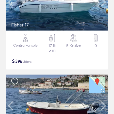
Fisher 17
Centra konsole
17 ft
5 Kruīza
0
5 m
$
396
/diena