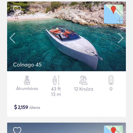
Colnago 45
Ātrumlaivas
43 ft
12 Kruīza
0
13 m
$
2,159
/diena