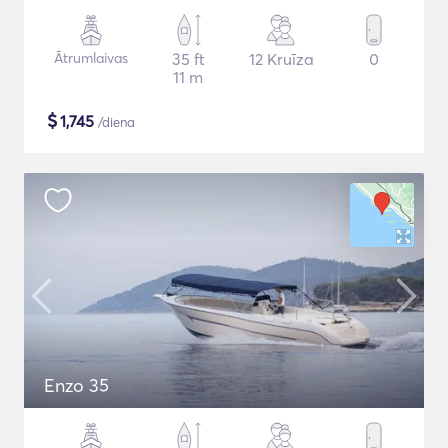
Ātrumlaivas
35 ft
12 Kruīza
0
11 m
$
1,745
/diena
Enzo 35