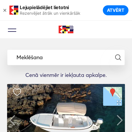
Lejupielādējiet lietotni
×
ATVĒRT
Rezervējiet ātrāk un vienkāršāk
Meklēšana
Cenā vienmēr ir iekļauta apkalpe.