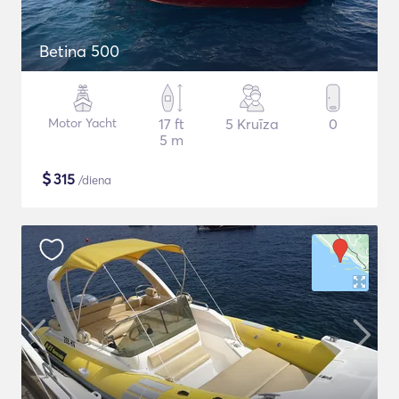
Betina 500
Motor Yacht
17 ft
5 Kruīza
0
5 m
$
315
/diena