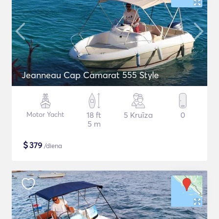
Jeanneau Cap Camarat 555 Style
Motor Yacht
18 ft
5 Kruīza
0
5 m
$
379
/diena