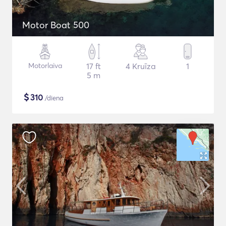
Motor Boat 500
Motorlaiva
17 ft
4 Kruīza
1
5 m
$
310
/diena