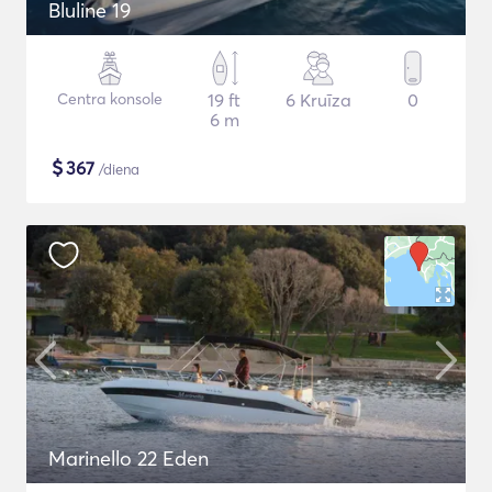
Bluline 19
Centra konsole
19 ft
6 Kruīza
0
6 m
$
367
/diena
Marinello 22 Eden