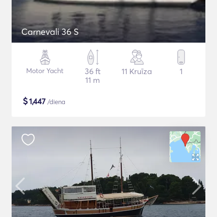
Carnevali 36 S
Motor Yacht
36 ft
11 Kruīza
1
11 m
$
1,447
/diena