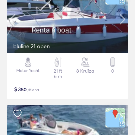
bluline 21 open
Motor Yacht
21 ft
8 Kruīza
0
6 m
$
350
/diena