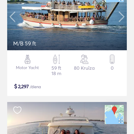
M/B 59 ft
Motor Yacht
59 ft
80 Kruīza
0
18 m
$
2,297
/diena