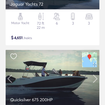
Jaguar Yachts 72
Motor Yacht
72 ft
6
3
3
22 m
$
4,651
/nakts
Quicksilver 675 200HP