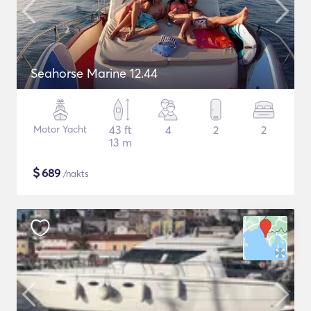
Seahorse Marine 12.44
Motor Yacht
43 ft
4
2
2
13 m
$
689
/nakts