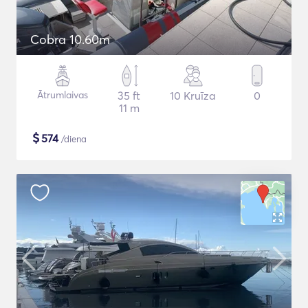
Cobra 10.60m
Ātrumlaivas
35 ft
10 Kruīza
0
11 m
$
574
/diena