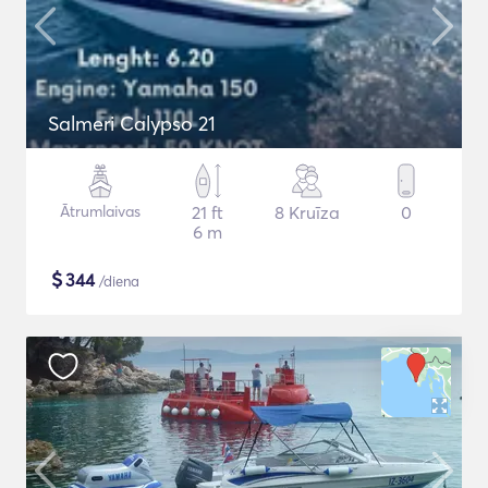
Salmeri Calypso 21
Ātrumlaivas
21 ft
8 Kruīza
0
6 m
$
344
/diena