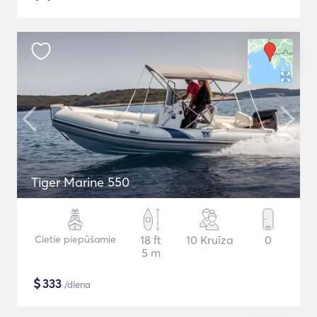
Tiger Marine 550
Cietie piepūšamie
18 ft
10 Kruīza
0
5 m
$
333
/diena