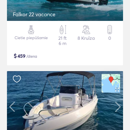
Falkor 22 vacance
Cietie piepūšamie
21 ft
8 Kruīza
0
6 m
$
459
/diena