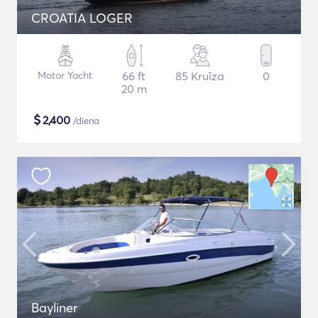
CROATIA LOGER
Motor Yacht
66 ft
85 Kruīza
0
20 m
$
2,400
/diena
Bayliner