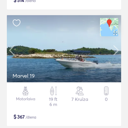
$
514
/diena
Marvel 19
Motorlaiva
19 ft
7 Kruīza
0
6 m
$
367
/diena