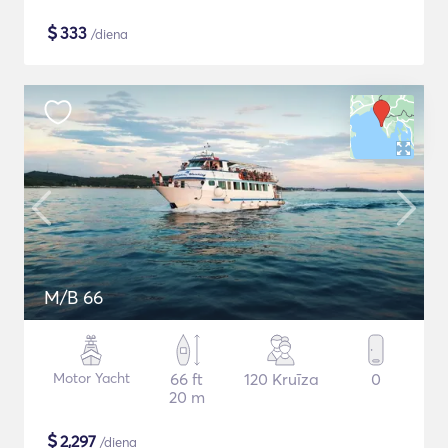
$
333
/diena
M/B 66
Motor Yacht
66 ft
120 Kruīza
0
20 m
$
2,297
/diena