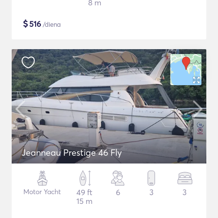
8 m
$
516
/diena
Jeanneau Prestige 46 Fly
Motor Yacht
49 ft
6
3
3
15 m