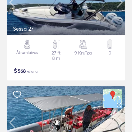
Sessa 27
Ātrumlaivas
27 ft
9 Kruīza
0
8 m
$
568
/diena