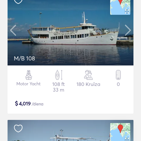
M/B 108
Motor Yacht
108 ft
180 Kruīza
0
33 m
$
4,019
/diena