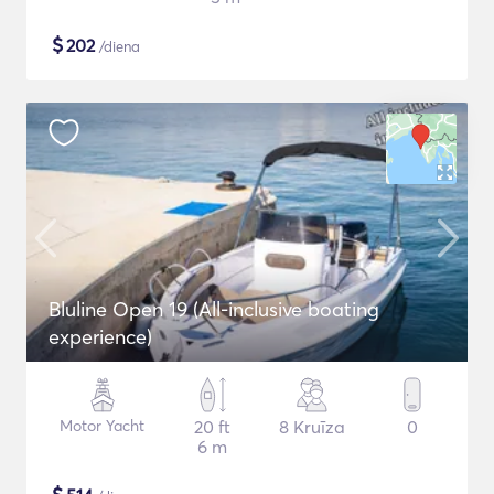
$
202
/diena
Bluline Open 19 (All-inclusive boating
experience)
Motor Yacht
20 ft
8 Kruīza
0
6 m