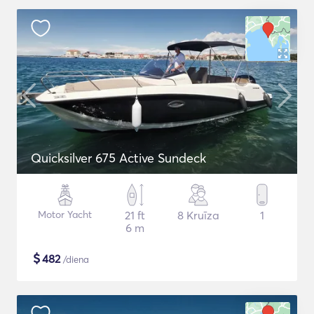
Quicksilver 675 Active Sundeck
Motor Yacht
21 ft
8 Kruīza
1
6 m
$
482
/diena