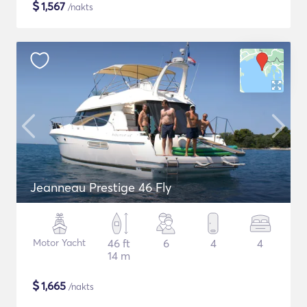
$
1,567
/nakts
Jeanneau Prestige 46 Fly
Motor Yacht
46 ft
6
4
4
14 m
$
1,665
/nakts