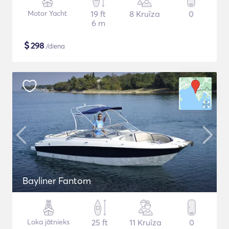
Motor Yacht
19 ft
8 Kruīza
0
6 m
$
298
/diena
Bayliner Fantom
Loka jātnieks
25 ft
11 Kruīza
0