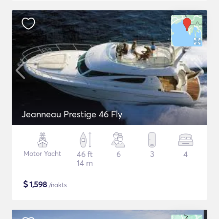
Jeanneau Prestige 46 Fly
Motor Yacht
46 ft
6
3
4
14 m
$
1,598
/nakts