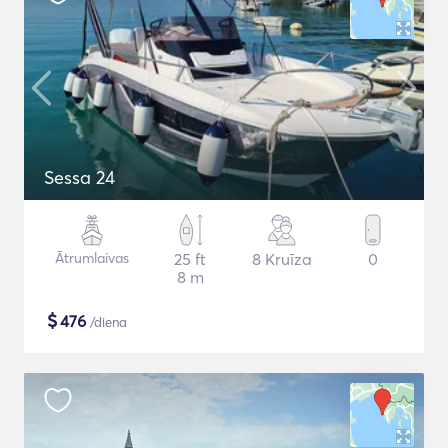
Sessa 24
Ātrumlaivas
25 ft
8 Kruīza
0
8 m
$
476
/diena