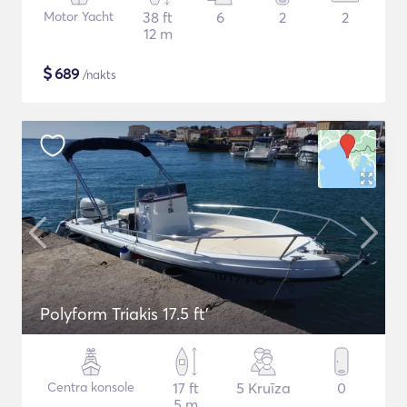
Motor Yacht
38 ft
6
2
2
12 m
$
689
/nakts
Polyform Triakis 17.5 ft'
Centra konsole
17 ft
5 Kruīza
0
5 m