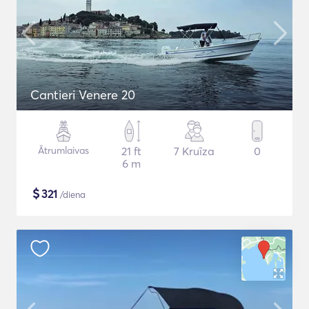
Cantieri Venere 20
Ātrumlaivas
21 ft
7 Kruīza
0
6 m
$
321
/diena