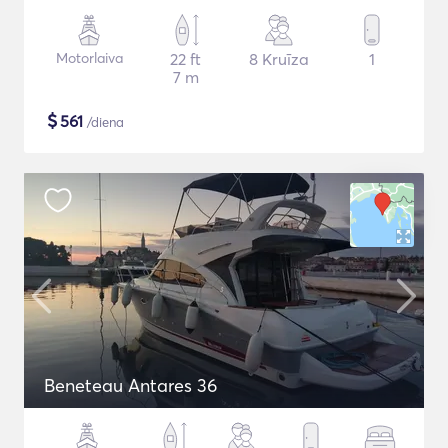
Motorlaiva
22 ft
8 Kruīza
1
7 m
$
561
/diena
Beneteau Antares 36