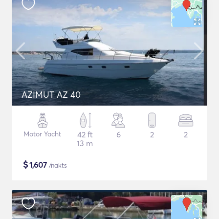
AZIMUT AZ 40
Motor Yacht
42 ft
6
2
2
13 m
$
1,607
/nakts