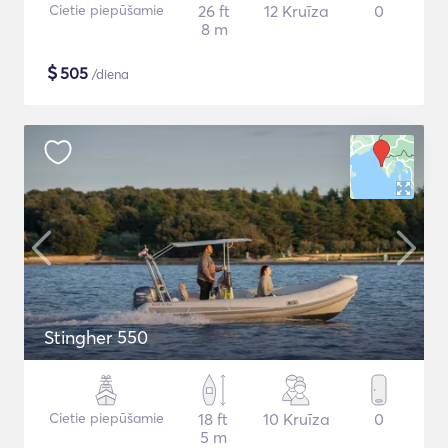
Cietie piepūšamie
26 ft
12 Kruīza
0
8 m
$
505
/diena
Stingher 550
Cietie piepūšamie
18 ft
10 Kruīza
0
5 m