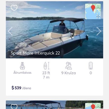
Sport Mare Interquick 22
Ātrumlaivas
23 ft
9 Kruīza
0
7 m
$
539
/diena