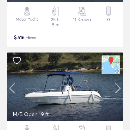
Motor Yacht
25 ft
11 Kruīza
0
8 m
$
516
/diena
M/B Open 19 ft