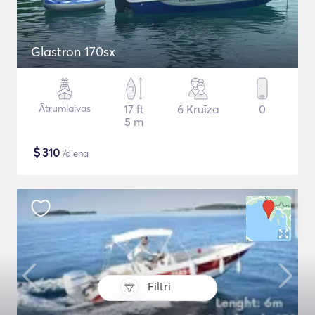
Glastron 170sx
Ātrumlaivas
17 ft
6 Kruīza
0
5 m
$
310
/diena
Filtri