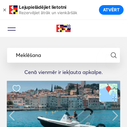
Lejupielādējiet lietotni
×
ATVĒRT
Rezervējiet ātrāk un vienkāršāk
Meklēšana
Cenā vienmēr ir iekļauta apkalpe.