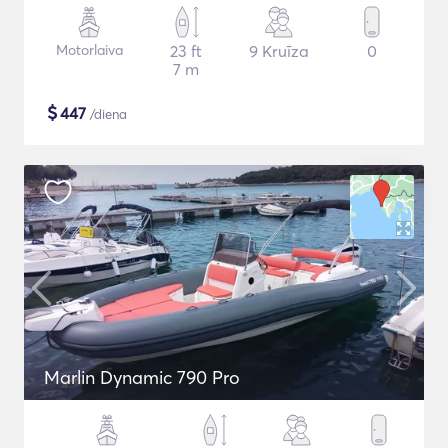
Motorlaiva
23 ft
9 Kruīza
0
7 m
$
447
/diena
Marlin Dynamic 790 Pro