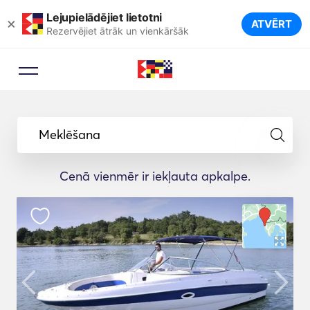
Lejupielādējiet lietotni
×
ATVĒRT
Rezervējiet ātrāk un vienkāršāk
Meklēšana
Cenā vienmēr ir iekļauta apkalpe.