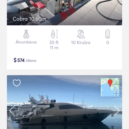
Cobra 10.60m
Ātrumlaivas
35 ft
10 Kruīza
0
11 m
$
574
/diena