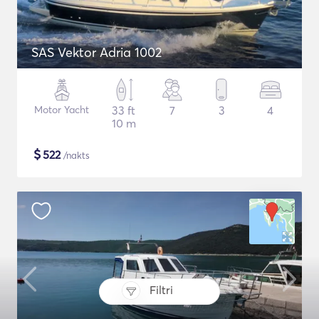
SAS Vektor Adria 1002
Motor Yacht
33 ft
7
3
4
10 m
$
522
/nakts
Filtri