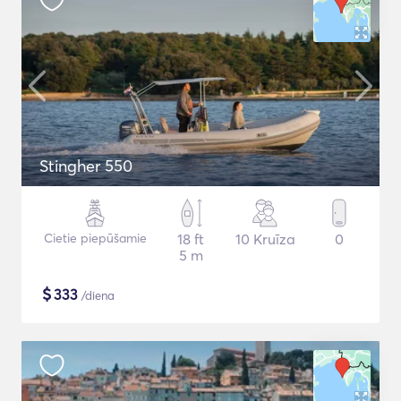
Stingher 550
Cietie piepūšamie
18 ft
10 Kruīza
0
5 m
$
333
/diena