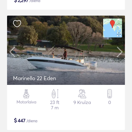
$
2,297
/diena
Marinello 22 Eden
Motorlaiva
23 ft
9 Kruīza
0
7 m
$
447
/diena