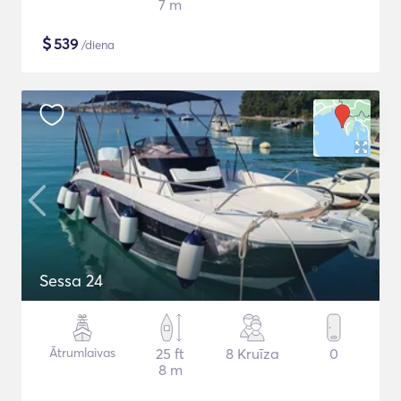
7 m
$
539
/diena
Sessa 24
Ātrumlaivas
25 ft
8 Kruīza
0
8 m