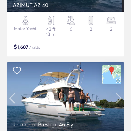
AZIMUT AZ 40
Motor Yacht
42 ft
6
2
2
13 m
$
1,607
/nakts
Jeanneau Prestige 46 Fly