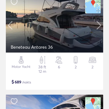
Beneteau Antares 36
Motor Yacht
38 ft
6
2
2
12 m
$
689
/nakts