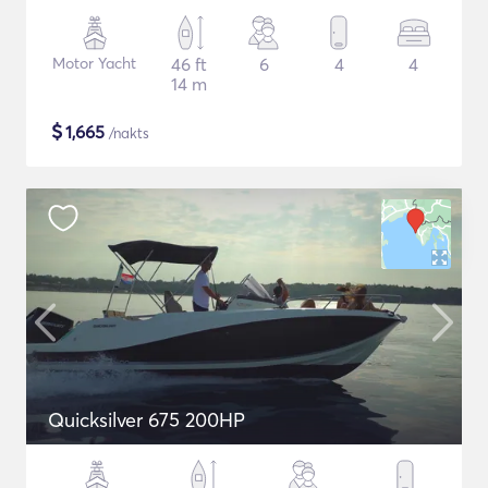
Motor Yacht
46 ft
6
4
4
14 m
$
1,665
/nakts
Quicksilver 675 200HP