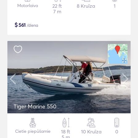
Motorlaiva
22 ft
8 Kruīza
1
7 m
$
561
/diena
Tiger Marine 550
Cietie piepūšamie
18 ft
10 Kruīza
0
5 m