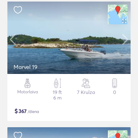
Marvel 19
Motorlaiva
19 ft
7 Kruīza
0
6 m
$
367
/diena