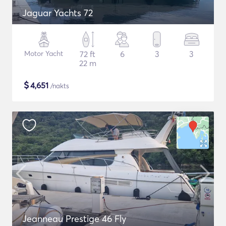
Jaguar Yachts 72
Motor Yacht
72 ft
6
3
3
22 m
$
4,651
/nakts
Jeanneau Prestige 46 Fly