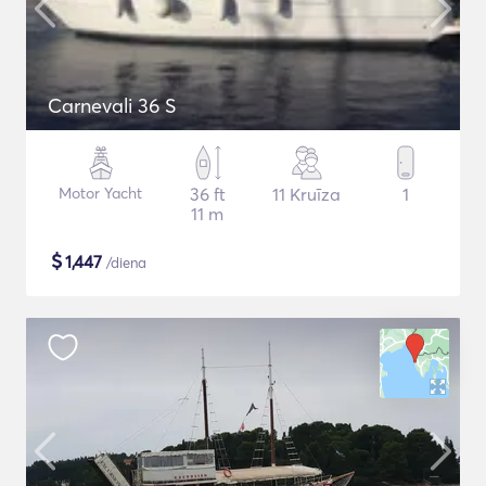
Carnevali 36 S
Motor Yacht
36 ft
11 Kruīza
1
11 m
$
1,447
/diena