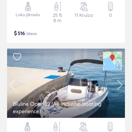
Loka jātnieks
25 ft
11 Kruīza
0
8 m
$
516
/diena
Bluline Open 19 (All-inclusive boating
experience)