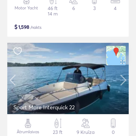
Motor Yacht
46 ft
6
3
4
14 m
$
1,598
/nakts
Sport Mare Interquick 22
Ātrumlaivas
23 ft
9 Kruīza
0