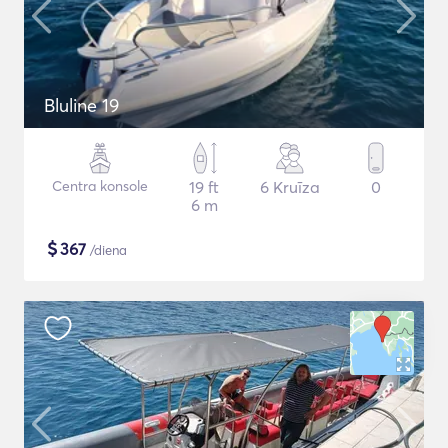
Bluline 19
Centra konsole
19 ft
6 Kruīza
0
6 m
$
367
/diena