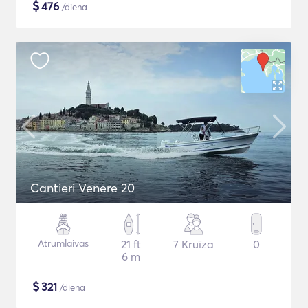
$
476
/diena
Cantieri Venere 20
Ātrumlaivas
21 ft
7 Kruīza
0
6 m
$
321
/diena