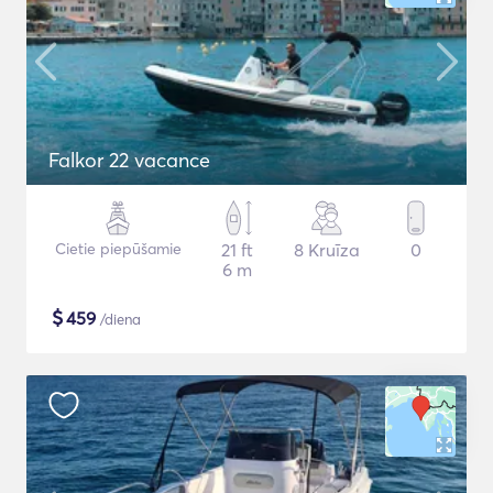
Falkor 22 vacance
Cietie piepūšamie
21 ft
8 Kruīza
0
6 m
$
459
/diena