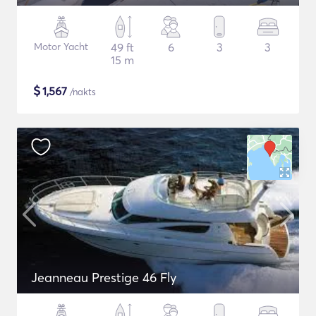
Motor Yacht
49 ft
6
3
3
15 m
$
1,567
/nakts
Jeanneau Prestige 46 Fly