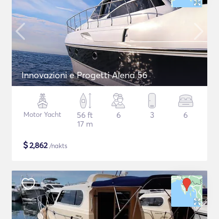
Innovazioni e Progetti Alena 56
Motor Yacht
56 ft
6
3
6
17 m
$
2,862
/nakts