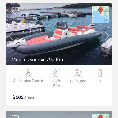
Marlin Dynamic 790 Pro
Cietie piepūšamie
26 ft
12 Kruīza
0
8 m
$
505
/diena