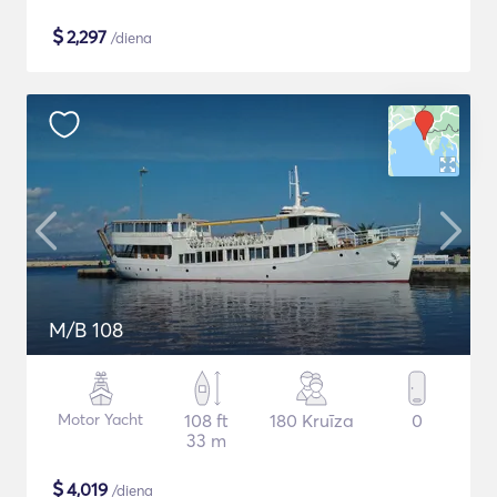
$
2,297
/diena
M/B 108
Motor Yacht
108 ft
180 Kruīza
0
33 m
$
4,019
/diena