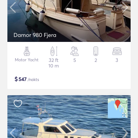
Damor 980 Fjera
Motor Yacht
32 ft
5
2
3
10 m
$
547
/nakts