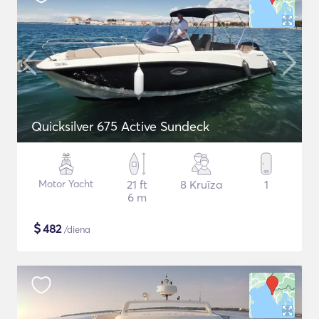
Quicksilver 675 Active Sundeck
Motor Yacht
21 ft
8 Kruīza
1
6 m
$
482
/diena