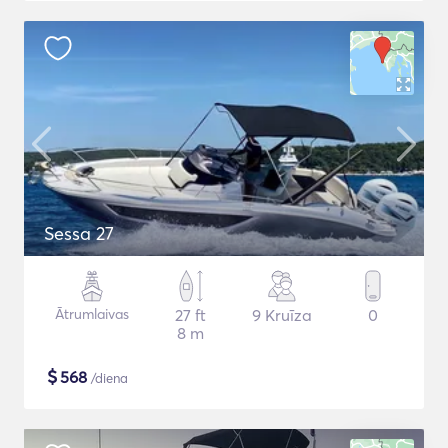
Sessa 27
Ātrumlaivas
27 ft
9 Kruīza
0
8 m
$
568
/diena