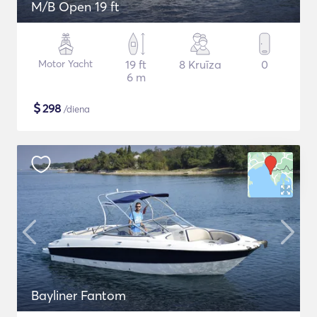
M/B Open 19 ft
Motor Yacht
19 ft
8 Kruīza
0
6 m
$
298
/diena
Bayliner Fantom