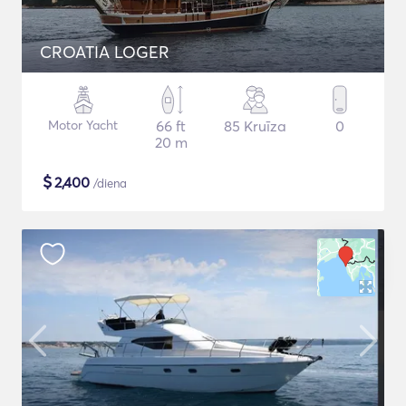
CROATIA LOGER
Motor Yacht
66 ft
85 Kruīza
0
20 m
$
2,400
/diena