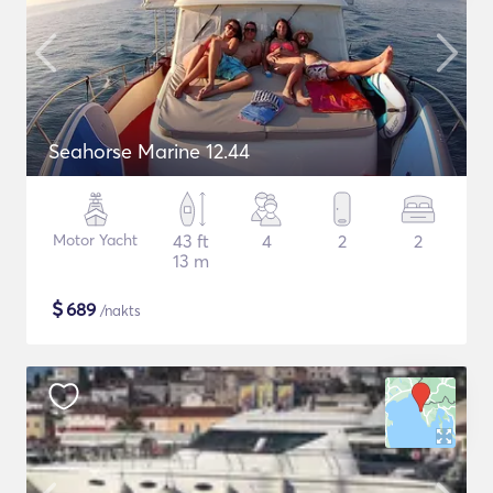
Seahorse Marine 12.44
Motor Yacht
43 ft
4
2
2
13 m
$
689
/nakts