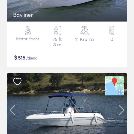
Bayliner
Motor Yacht
25 ft
11 Kruīza
0
8 m
$
516
/diena