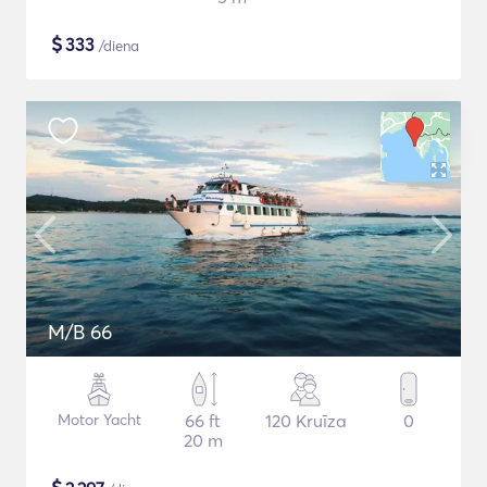
$
333
/diena
M/B 66
Motor Yacht
66 ft
120 Kruīza
0
20 m