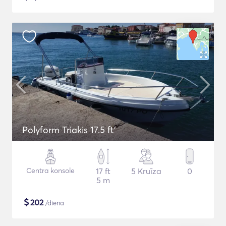
Polyform Triakis 17.5 ft'
Centra konsole
17 ft
5 Kruīza
0
5 m
$
202
/diena