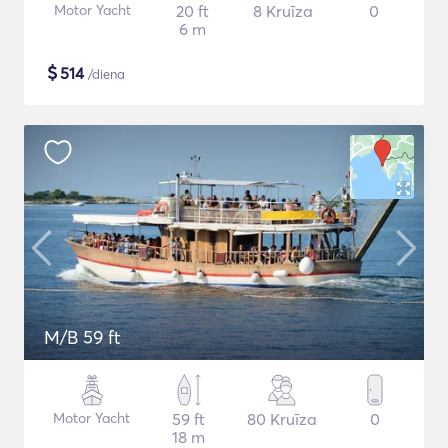
Motor Yacht
20 ft
8 Kruīza
0
6 m
$
514
/diena
M/B 59 ft
Motor Yacht
59 ft
80 Kruīza
0
18 m