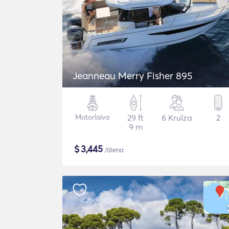
Jeanneau Merry Fisher 895
Motorlaiva
29 ft
6 Kruīza
2
9 m
$
3,445
/diena