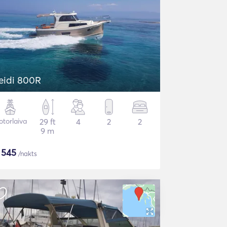
eidi 800R
torlaiva
29 ft
4
2
2
9 m
$
545
/nakts