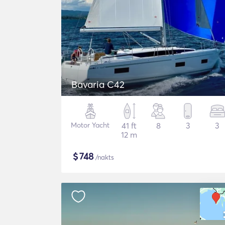
Bavaria C42
Motor Yacht
41 ft
8
3
3
12 m
$
748
/nakts