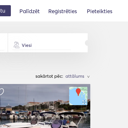
stu
Palīdzēt
Reģistrēties
Pieteikties
Viesi
sakārtot pēc:
>