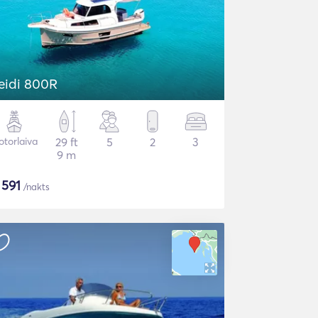
eidi 800R
torlaiva
29 ft
5
2
3
9 m
$
591
/nakts