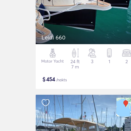
Leidi 660
Motor Yacht
24 ft
3
1
2
7 m
$
454
/nakts