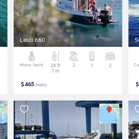
Leidi 660
S
Motor Yacht
24 ft
3
1
2
Ce
7 m
$
465
/nakts