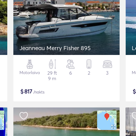
Jeanneau Merry Fisher 895
L
Motorlaiva
29 ft
6
2
3
Mo
9 m
$
817
/nakts