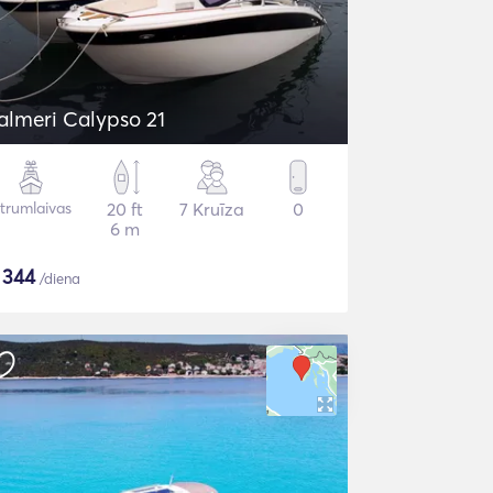
almeri Calypso 21
trumlaivas
20 ft
7 Kruīza
0
6 m
$
344
/diena