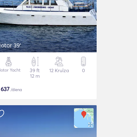
otor 39'
otor Yacht
39 ft
12 Kruīza
0
12 m
$
637
/diena