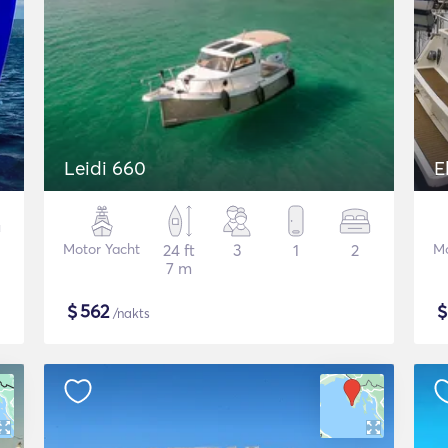
Leidi 660
E
Motor Yacht
24 ft
3
1
2
Mo
7 m
$
562
/nakts