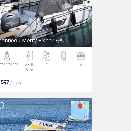
eanneau Merry Fisher 795
tor Yacht
27 ft
4
1
2
8 m
$
597
/nakts