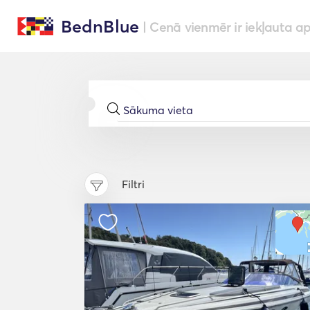
BednBlue
| Cenā vienmēr ir iekļauta a
Filtri