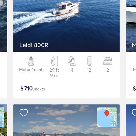
Leidi 800R
M
Motor Yacht
29 ft
4
2
2
M
9 m
$
710
/nakts