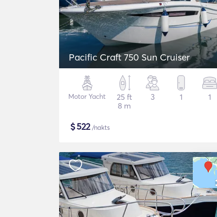
Pacific Craft 750 Sun Cruiser
Motor Yacht
25 ft
3
1
1
8 m
$
522
/nakts