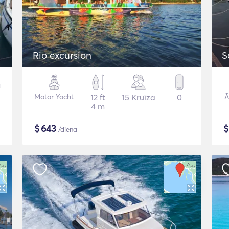
Rio excursion
S
Motor Yacht
12 ft
15 Kruīza
0
Ā
4 m
$
643
/diena