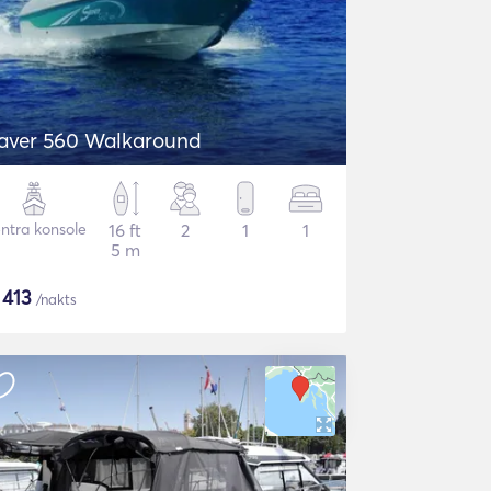
aver 560 Walkaround
ntra konsole
16 ft
2
1
1
5 m
$
413
/nakts