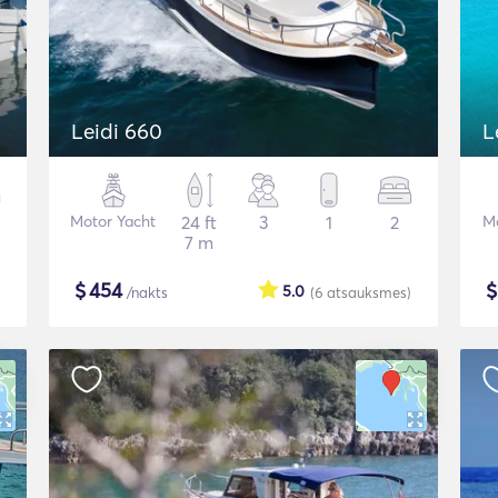
Leidi 660
L
Motor Yacht
24 ft
3
1
2
Mo
7 m
$
454
5.0
/nakts
(6
atsauksmes
)