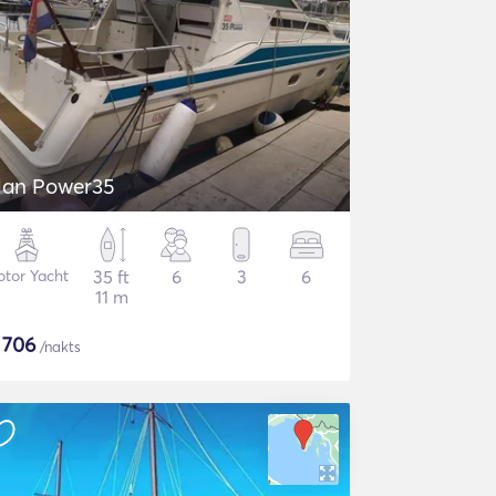
lan Power35
tor Yacht
35 ft
6
3
6
11 m
$
706
/nakts