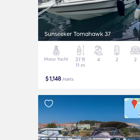
Sunseeker Tomahawk 37
Motor Yacht
37 ft
4
2
2
11 m
$
1,148
/nakts