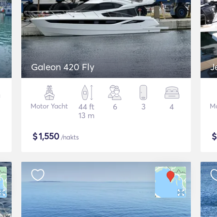
Galeon 420 Fly
J
Motor Yacht
44 ft
6
3
4
Mo
13 m
$
1,550
/nakts