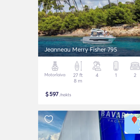
Jeanneau Merry Fisher 795
Motorlaiva
27 ft
4
1
2
8 m
$
597
/nakts