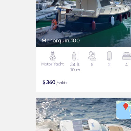
Menorquin 100
Motor Yacht
34 ft
5
2
4
10 m
$
360
/nakts