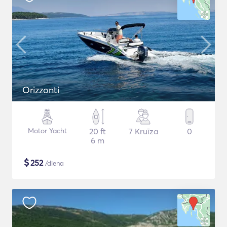
Orizzonti
Motor Yacht
20 ft
7 Kruīza
0
6 m
$
252
/diena