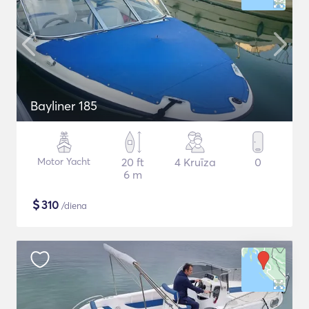
Bayliner 185
Motor Yacht
20 ft
4 Kruīza
0
6 m
$
310
/diena