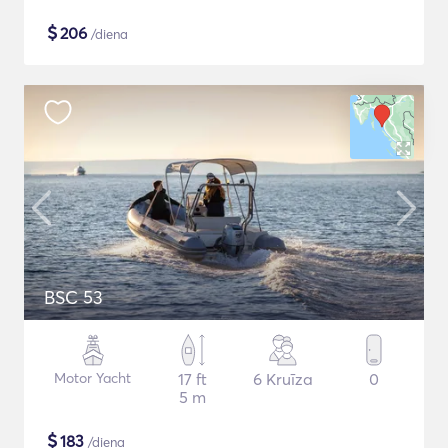
$
206
/diena
BSC 53
Motor Yacht
17 ft
6 Kruīza
0
5 m
$
183
/diena