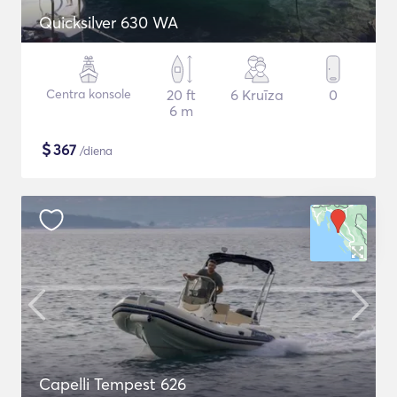
Quicksilver 630 WA
Centra konsole
20 ft
6 Kruīza
0
6 m
$
367
/diena
Capelli Tempest 626