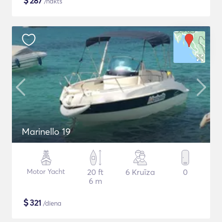
$
287
/nakts
Marinello 19
Motor Yacht
20 ft
6 Kruīza
0
6 m
$
321
/diena