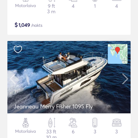
Motorlaiva
9 ft
4
1
4
3 m
$
1,049
/nakts
Jeanneau Merry Fisher 1095 Fly
Motorlaiva
33 ft
6
3
3
10 m