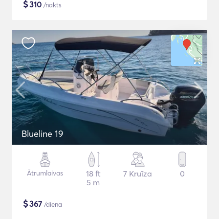
$
310
/nakts
Blueline 19
Ātrumlaivas
18 ft
7 Kruīza
0
5 m
$
367
/diena