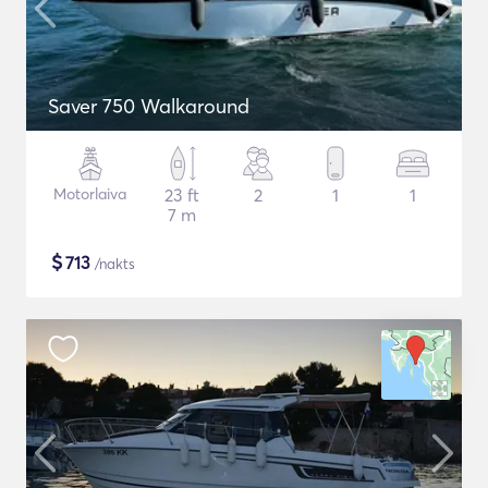
Saver 750 Walkaround
Motorlaiva
23 ft
2
1
1
7 m
$
713
/nakts