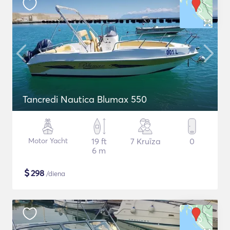
Tancredi Nautica Blumax 550
Motor Yacht
19 ft
7 Kruīza
0
6 m
$
298
/diena