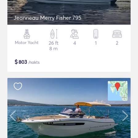
Jeanneau Merry Fisher 795
Motor Yacht
26 ft
4
1
2
8 m
$
803
/nakts