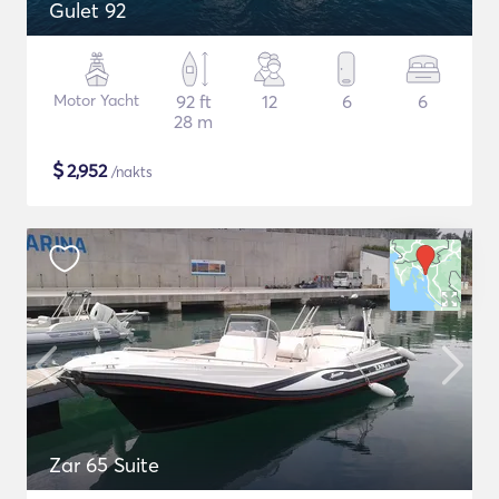
Gulet 92
Motor Yacht
92 ft
12
6
6
28 m
$
2,952
/nakts
Zar 65 Suite