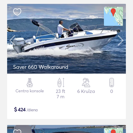
Saver 660 Walkaround
Centra konsole
23 ft
6 Kruīza
0
7 m
$
424
/diena