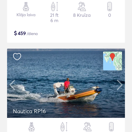
Klāja laiva
21 ft
8 Kruīza
0
6 m
$
459
/diena
Nautica RP16