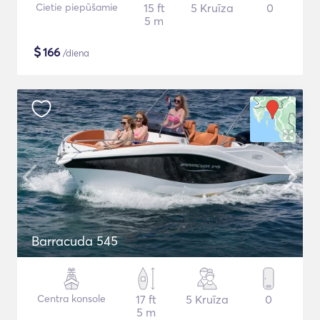
Cietie piepūšamie
15 ft
5 Kruīza
0
5 m
$
166
/diena
Barracuda 545
Centra konsole
17 ft
5 Kruīza
0
5 m