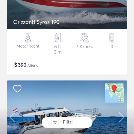
Orizzonti Syros 190
Motor Yacht
6 ft
7 Kruīza
0
2 m
$
390
/diena
Filtri