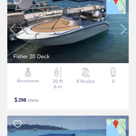
Fisher 20 Deck
Ātrumlaivas
20 ft
8 Kruīza
0
6 m
$
298
/diena