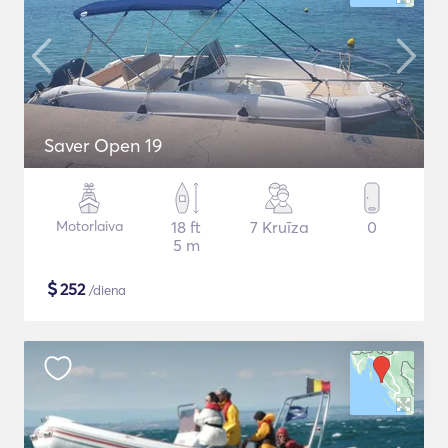
Saver Open 19
Motorlaiva
18 ft
7 Kruīza
0
5 m
$
252
/diena