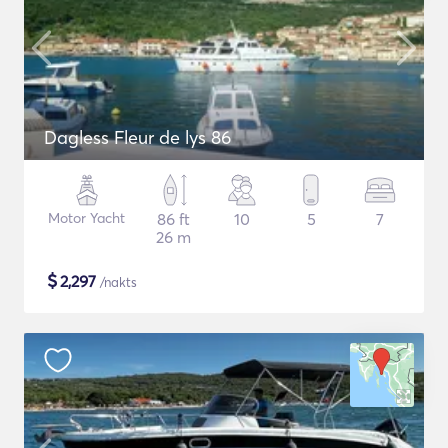
Dagless Fleur de lys 86
Motor Yacht
86 ft
10
5
7
26 m
$
2,297
/nakts