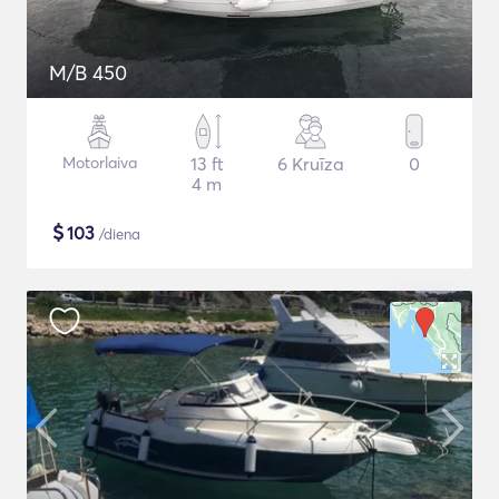
M/B 450
Motorlaiva
13 ft
6 Kruīza
0
4 m
$
103
/diena