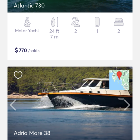
Atlantic 730
Motor Yacht
24 ft
2
1
2
7 m
$
770
/nakts
Adria Mare 38