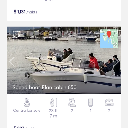
$
1,131
/nakts
Speed boat Elan cabin 650
Centra konsole
23 ft
2
1
2
7 m