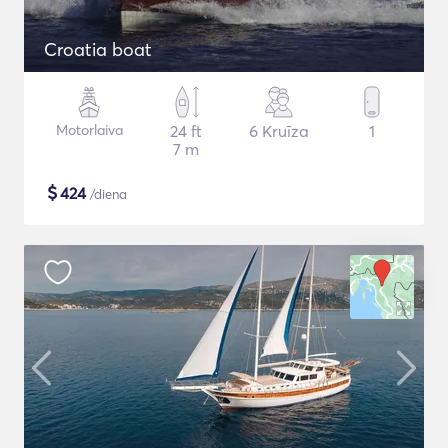
Croatia boat
Motorlaiva
24 ft
6 Kruīza
1
7 m
$
424
/diena