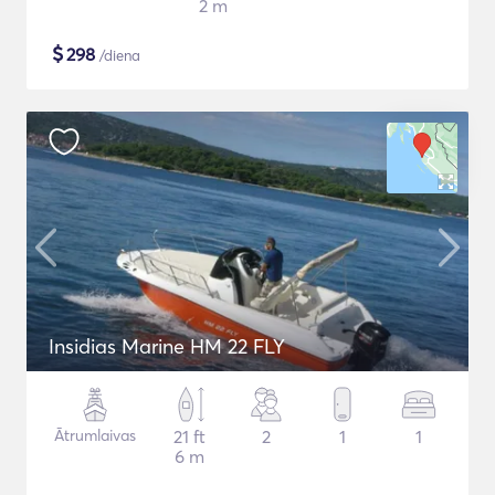
2 m
$
298
/diena
Insidias Marine HM 22 FLY
Ātrumlaivas
21 ft
2
1
1
6 m