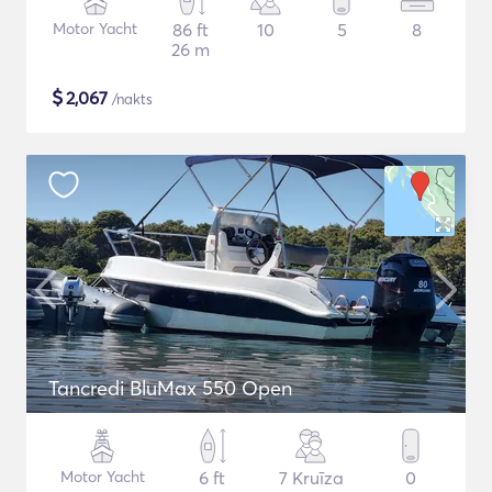
Motor Yacht
86 ft
10
5
8
26 m
$
2,067
/nakts
Tancredi BluMax 550 Open
Motor Yacht
6 ft
7 Kruīza
0