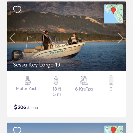
Sessa Key Largo 19
Motor Yacht
18 ft
6 Kruīza
0
5 m
$
206
/diena