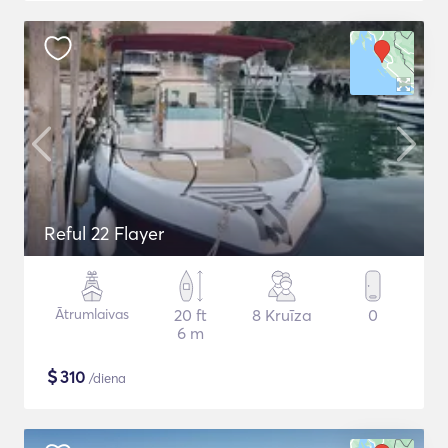
Reful 22 Flayer
Ātrumlaivas
20 ft
8 Kruīza
0
6 m
$
310
/diena