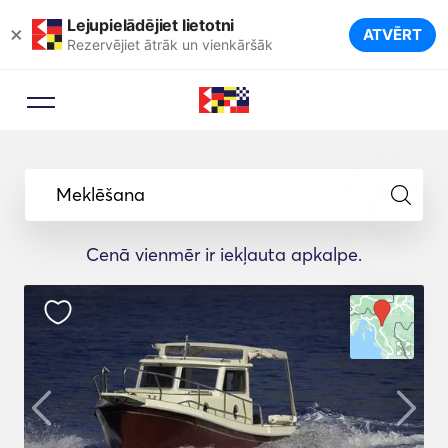
Lejupielādējiet lietotni
×
ATVĒRT
Rezervējiet ātrāk un vienkāršāk
Meklēšana
Cenā vienmēr ir iekļauta apkalpe.