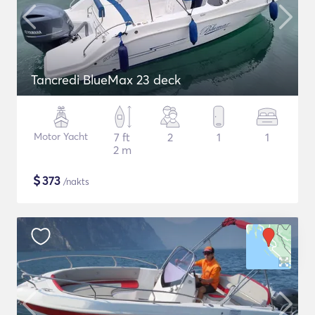
Tancredi BlueMax 23 deck
Motor Yacht
7 ft
2
1
1
2 m
$
373
/nakts