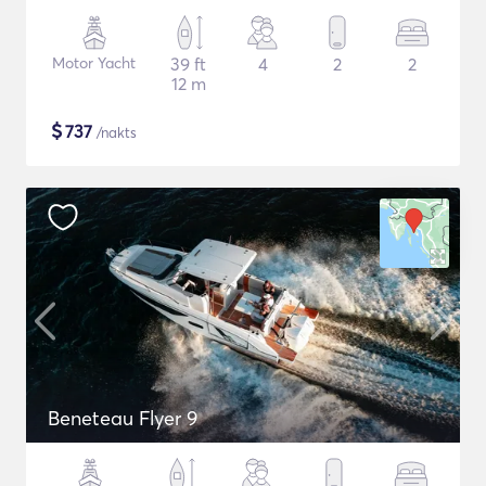
Motor Yacht
39 ft
4
2
2
12 m
$
737
/nakts
Beneteau Flyer 9