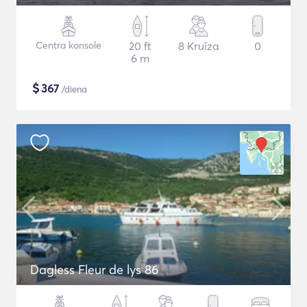
Centra konsole
20 ft
8 Kruīza
0
6 m
$
367
/diena
Dagless Fleur de lys 86