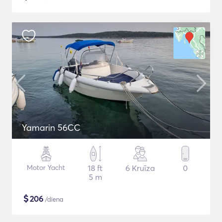
Yamarin 56CC
Motor Yacht
18 ft
6 Kruīza
0
5 m
$
206
/diena