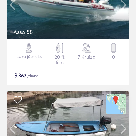
Asso 58
Loka jātnieks
20 ft
7 Kruīza
0
6 m
$
367
/diena