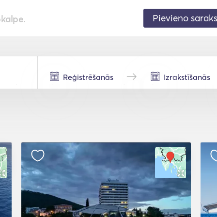
Pievieno sarak
pkalpe.