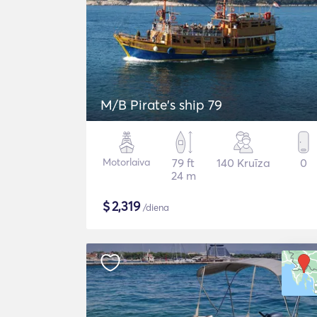
M/B Pirate's ship 79
Motorlaiva
79 ft
140 Kruīza
0
24 m
$
2,319
/diena