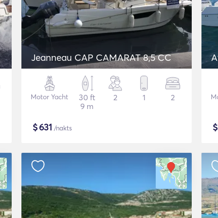
Jeanneau CAP CAMARAT 8,5 CC
A
Motor Yacht
30 ft
2
1
2
Mo
9 m
$
631
/nakts