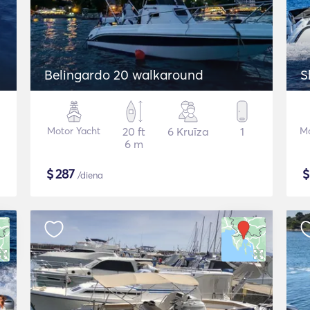
Belingardo 20 walkaround
S
Motor Yacht
20 ft
6 Kruīza
1
Mo
6 m
$
287
/diena