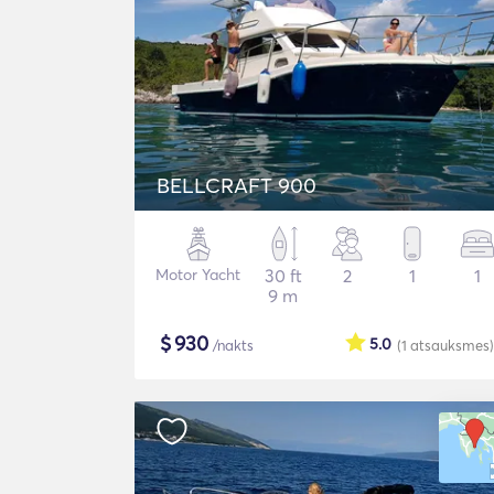
BELLCRAFT 900
Motor Yacht
30 ft
2
1
1
9 m
$
930
5.0
/nakts
(1
atsauksmes
)