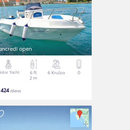
ancredi open
otor Yacht
6 ft
6 Kruīza
0
2 m
$
424
/diena