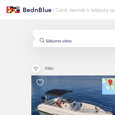
BednBlue
| Cenā vienmēr ir iekļauta a
Filtri