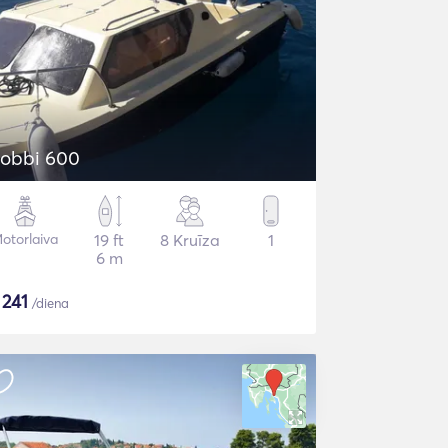
obbi 600
otorlaiva
19 ft
8 Kruīza
1
6 m
$
241
/diena