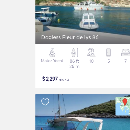
Dagless Fleur de lys 86
Motor Yacht
86 ft
10
5
7
26 m
$
2,297
/nakts