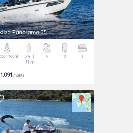
kilso Panorama 35
tor Yacht
35 ft
5
2
3
11 m
$
1,091
/nakts