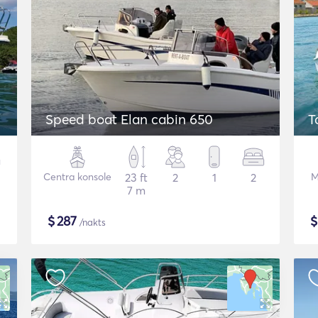
Speed boat Elan cabin 650
T
Centra konsole
23 ft
2
1
2
M
7 m
$
287
/nakts