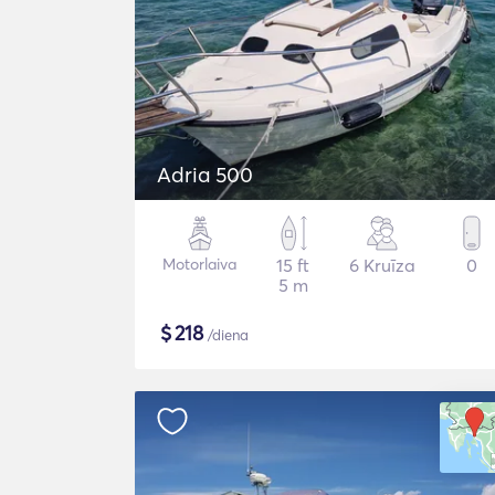
Adria 500
Motorlaiva
15 ft
6 Kruīza
0
5 m
$
218
/diena