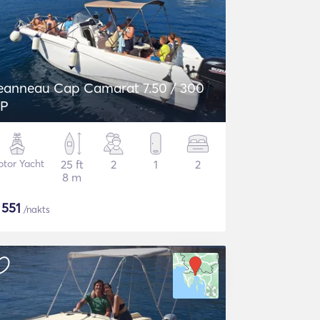
eanneau Cap Camarat 7.50 / 300
P
tor Yacht
25 ft
2
1
2
8 m
$
551
/nakts