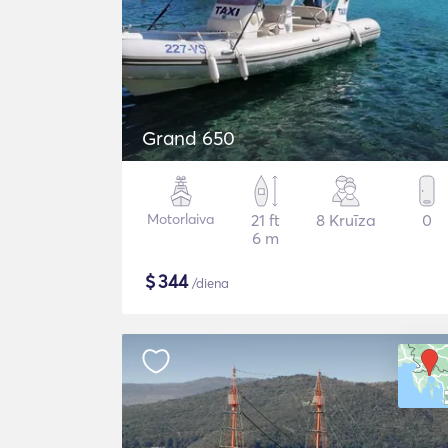
Grand 650
Motorlaiva
21 ft
8 Kruīza
0
6 m
$
344
/diena