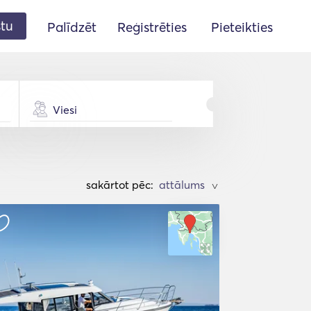
stu
Palīdzēt
Reģistrēties
Pieteikties
Viesi
sakārtot pēc:
>