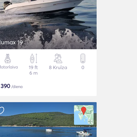
lumax 19
otorlaiva
19 ft
8 Kruīza
0
6 m
$
390
/diena