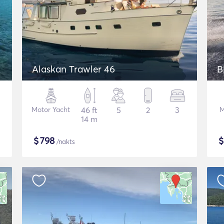
Alaskan Trawler 46
B
Motor Yacht
46 ft
5
2
3
M
14 m
$
798
/nakts