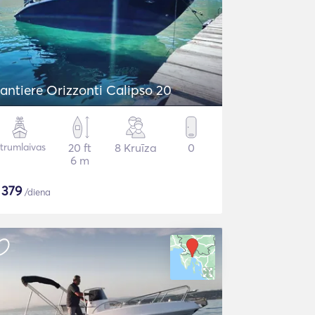
antiere Orizzonti Calipso 20
trumlaivas
20 ft
8 Kruīza
0
6 m
$
379
/diena