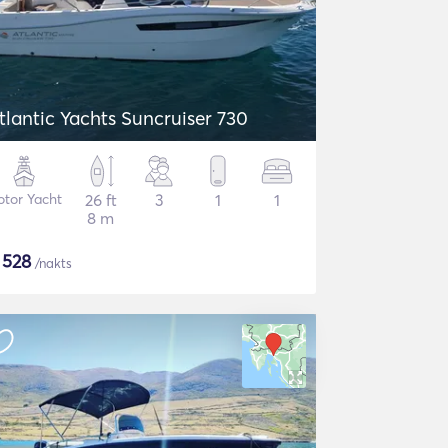
tlantic Yachts Suncruiser 730
tor Yacht
26 ft
3
1
1
8 m
$
528
/nakts