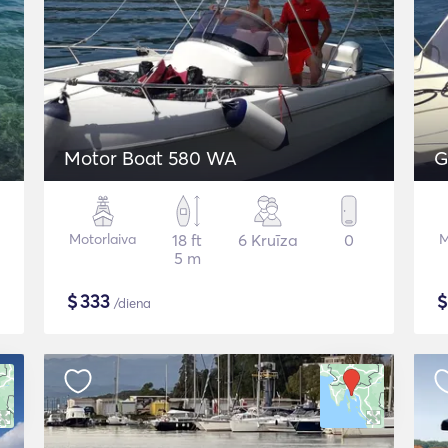
Motor Boat 580 WA
G
Motorlaiva
18 ft
6 Kruīza
0
M
5 m
$
333
/diena