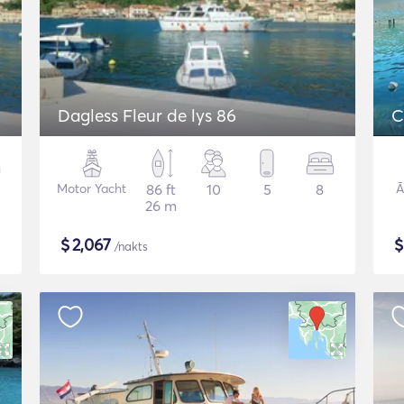
Dagless Fleur de lys 86
C
Motor Yacht
86 ft
10
5
8
Ā
26 m
$
2,067
/nakts