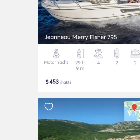
Jeanneau Merry Fisher 795
Motor Yacht
29 ft
4
2
2
9 m
$
453
/nakts