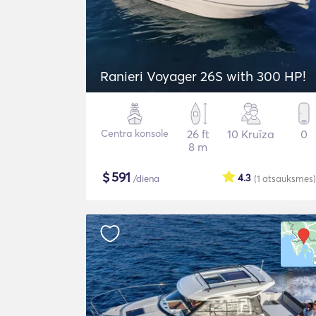
Ranieri Voyager 26S with 300 HP!
Centra konsole
26 ft
10 Kruīza
0
8 m
$
591
4.3
/diena
(1
atsauksmes
)