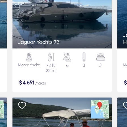
J
Jaguar Yachts 72
H
Motor Yacht
72 ft
6
3
3
Mo
22 m
$
4,651
/nakts