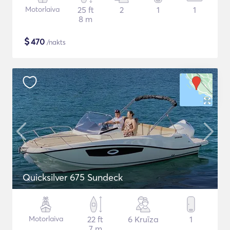
Motorlaiva
25 ft
2
1
1
8 m
$
470
/nakts
Quicksilver 675 Sundeck
Motorlaiva
22 ft
6 Kruīza
1
7 m