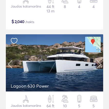
Jaudas katamarāns
44 ft
8
4
4
13 m
$
2,040
/nakts
Lagoon 630 Power
Jaudas katamarāns
64 ft
10
5
5