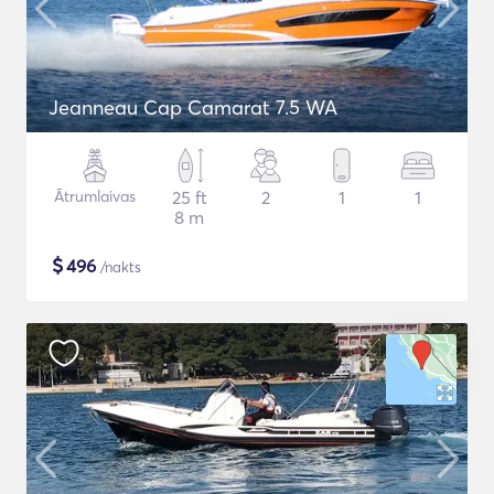
Jeanneau Cap Camarat 7.5 WA
Ātrumlaivas
25 ft
2
1
1
8 m
$
496
/nakts