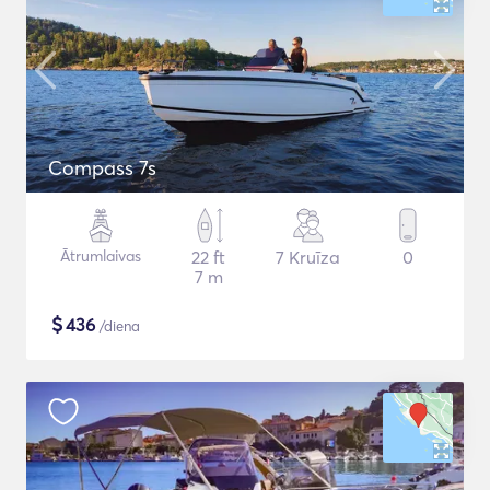
Compass 7s
Ātrumlaivas
22 ft
7 Kruīza
0
7 m
$
436
/diena