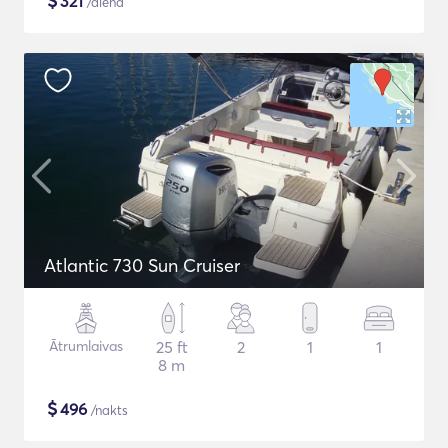
$
321
/diena
Atlantic 730 Sun Cruiser
Ātrumlaivas
25 ft
2
1
1
8 m
$
496
/nakts