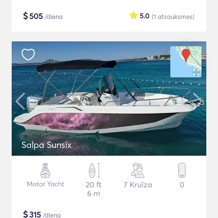
$
505
5.0
/diena
(1
atsauksmes
)
Salpa Sunsix
Motor Yacht
20 ft
7 Kruīza
0
6 m
$
315
/diena