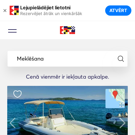
Lejupielādējiet lietotni
×
ATVĒRT
Rezervējiet ātrāk un vienkāršāk
Meklēšana
Cenā vienmēr ir iekļauta apkalpe.