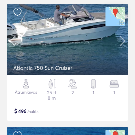
Atlantic 750 Sun Cruiser
Ātrumlaivas
25 ft
2
1
1
8 m
$
496
/nakts