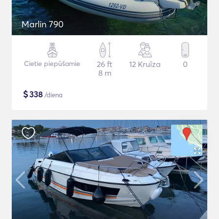
Marlin 790
Cietie piepūšamie
26 ft
12 Kruīza
0
8 m
$
338
/diena