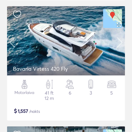
Bavaria Virtess 420 Fly
Motorlaiva
41 ft
6
3
5
12 m
$
1,557
/nakts