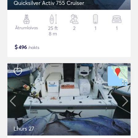
Quicksilver Activ 755 Cruiser
Ātrumlaivas
25 ft
2
1
1
8 m
$
496
/nakts
Lhurs 27