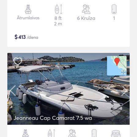
Ātrumlaivas
8 ft
6 Kruīza
1
2 m
$
413
/diena
Jeanneau Cap Camarat 7.5 wa