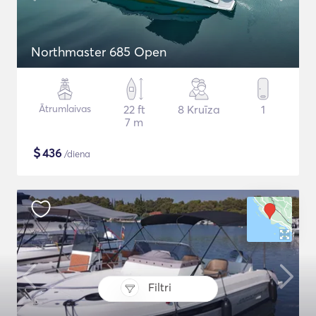
Northmaster 685 Open
Ātrumlaivas
22 ft
8 Kruīza
1
7 m
$
436
/diena
Filtri