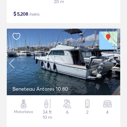
20 m
$
5,208
/nakts
Beneteau Antares 10.80
Motorlaiva
34 ft
6
2
4
10 m