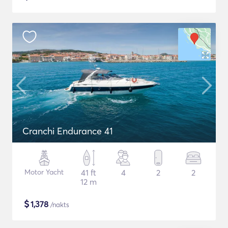
Cranchi Endurance 41
Motor Yacht
41 ft
4
2
2
12 m
$
1,378
/nakts