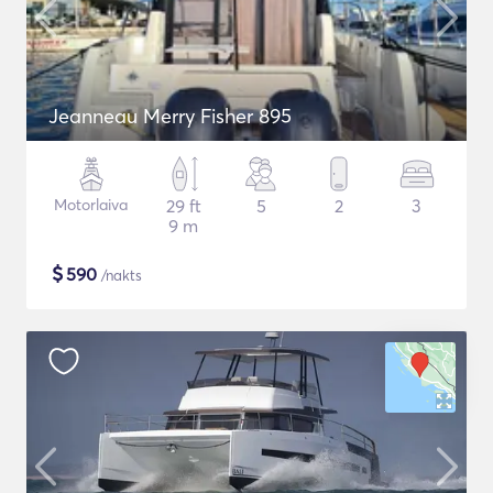
Jeanneau Merry Fisher 895
Motorlaiva
29 ft
5
2
3
9 m
$
590
/nakts