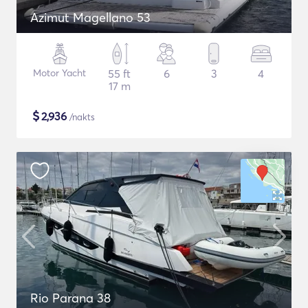
Azimut Magellano 53
Motor Yacht
55 ft
6
3
4
17 m
$
2,936
/nakts
Rio Parana 38