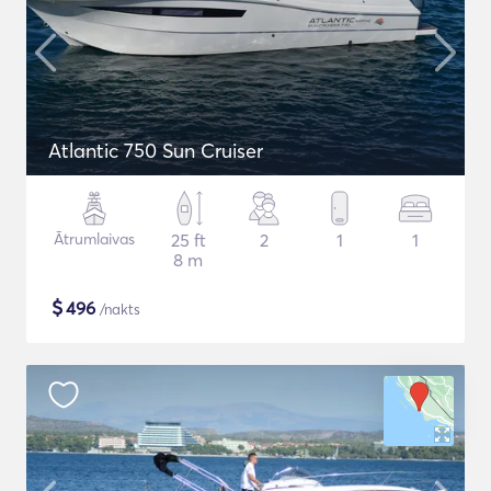
Atlantic 750 Sun Cruiser
Ātrumlaivas
25 ft
2
1
1
8 m
$
496
/nakts