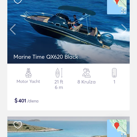
Marine Time QX620 Black
Motor Yacht
21 ft
8 Kruīza
1
6 m
$
401
/diena