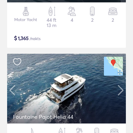
Motor Yacht
44 ft
4
2
2
13 m
$
1,365
/nakts
Fountaine Pajot Helia 44