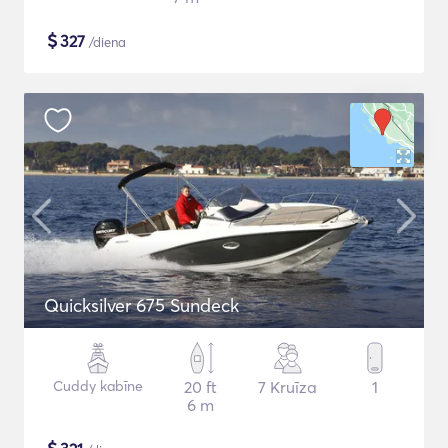
$
327
/diena
Quicksilver 675 Sundeck
Cuddy kabīne
20 ft
7 Kruīza
1
6 m