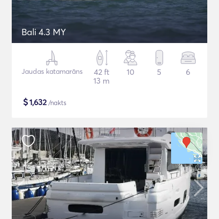
Bali 4.3 MY
Jaudas katamarāns
42 ft
10
5
6
13 m
$
1,632
/nakts