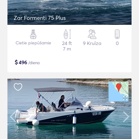
Zar Formenti 75 Plus
Cietie piepūšamie
24 ft
9 Kruīza
0
7 m
$
496
/diena