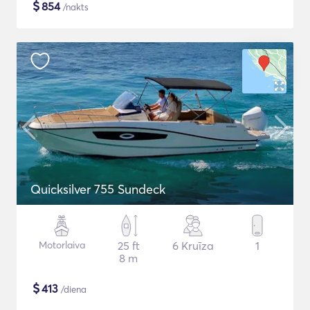
$
854
/nakts
Quicksilver 755 Sundeck
Motorlaiva
25 ft
6 Kruīza
1
8 m
$
413
/diena