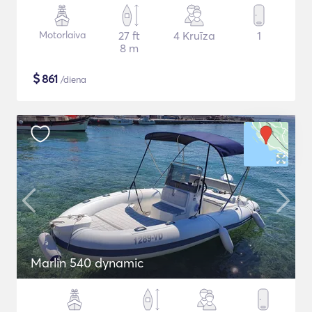
Motorlaiva
27 ft
4 Kruīza
1
8 m
$
861
/diena
Marlin 540 dynamic