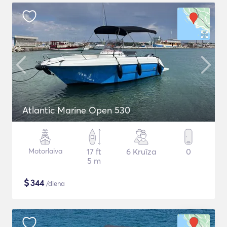
Atlantic Marine Open 530
Motorlaiva
17 ft
6 Kruīza
0
5 m
$
344
/diena