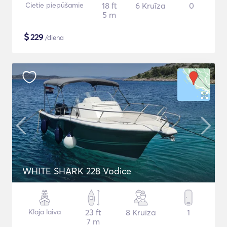
Cietie piepūšamie
18 ft
6 Kruīza
0
5 m
$
229
/diena
WHITE SHARK 228 Vodice
Klāja laiva
23 ft
8 Kruīza
1
7 m