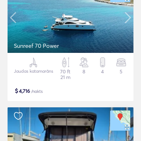
Sunreef 70 Power
Jaudas katamarāns
70 ft
8
4
5
21 m
$
4,716
/nakts