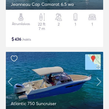
Jeanneau Cap Camarat 6.5 wa
Ātrumlaivas
22 ft
2
1
1
7 m
$
436
/nakts
Atlantic 750 Suncruiser