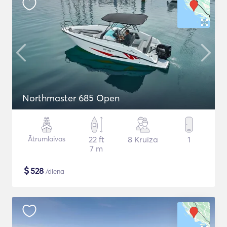
Northmaster 685 Open
Ātrumlaivas
22 ft
8 Kruīza
1
7 m
$
528
/diena