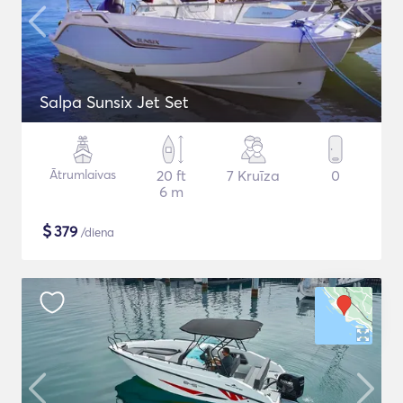
Salpa Sunsix Jet Set
Ātrumlaivas
20 ft
7 Kruīza
0
6 m
$
379
/diena