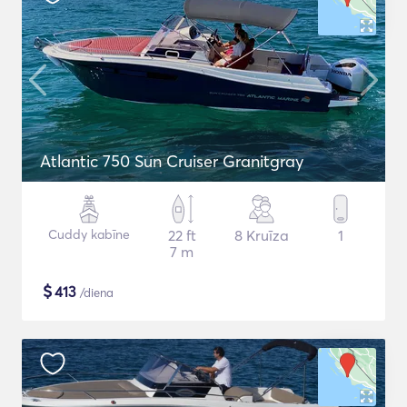
Atlantic 750 Sun Cruiser Granitgray
Cuddy kabīne
22 ft
8 Kruīza
1
7 m
$
413
/diena