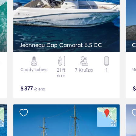
Jeanneau Cap Camarat 6.5 CC
C
Cuddy kabīne
21 ft
7 Kruīza
1
Mo
6 m
$
377
/diena