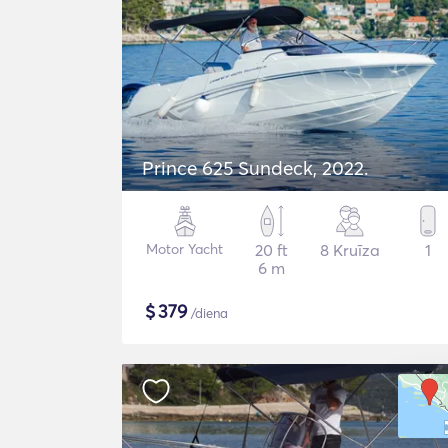
Prince 625 Sundeck, 2022.
Motor Yacht
20 ft
8 Kruīza
1
6 m
$
379
/diena