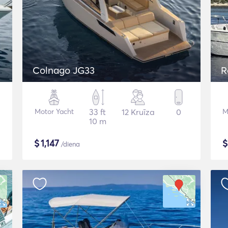
Colnago JG33
R
Motor Yacht
33 ft
12 Kruīza
0
M
10 m
$
1,147
/diena