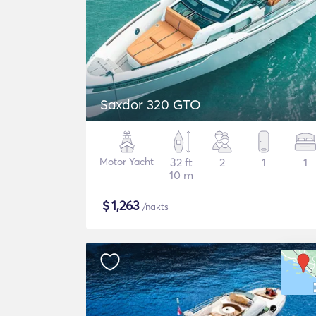
Saxdor 320 GTO
Motor Yacht
32 ft
2
1
1
10 m
$
1,263
/nakts