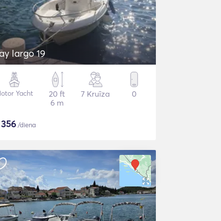
ay largo 19
otor Yacht
20 ft
7 Kruīza
0
6 m
$
356
/diena