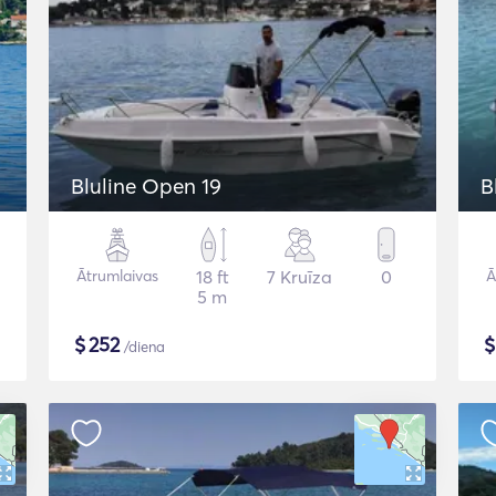
Bluline Open 19
B
Ātrumlaivas
18 ft
7 Kruīza
0
Ā
5 m
$
252
/diena