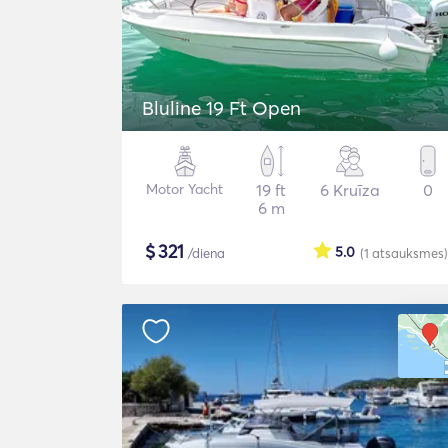
Bluline 19 Ft Open
Motor Yacht
19 ft
6 Kruīza
0
6 m
$
321
5.0
/diena
(1
atsauksmes
)