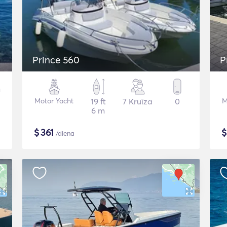
Prince 560
P
Motor Yacht
19 ft
7 Kruīza
0
M
6 m
$
361
/diena