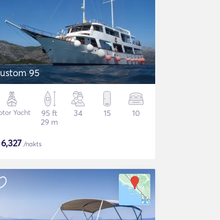
ustom 95
tor Yacht
95 ft
34
15
10
29 m
$
6,327
/nakts