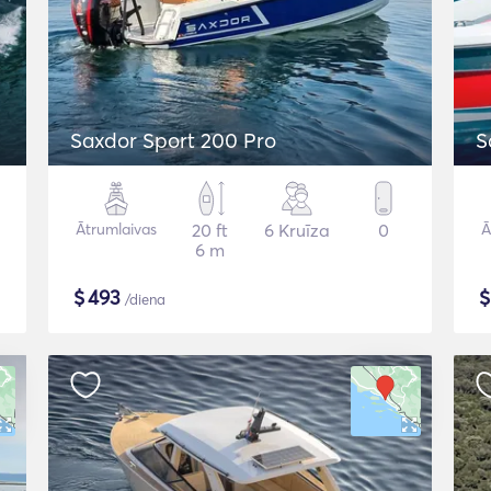
Saxdor Sport 200 Pro
S
Ātrumlaivas
20 ft
6 Kruīza
0
Ā
6 m
$
493
/diena