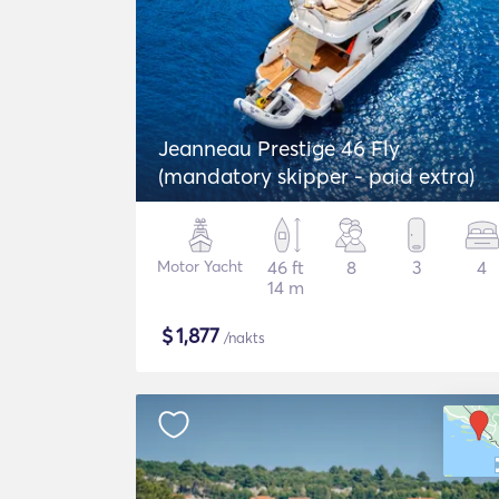
Jeanneau Prestige 46 Fly
(mandatory skipper - paid extra)
Motor Yacht
46 ft
8
3
4
14 m
$
1,877
/nakts