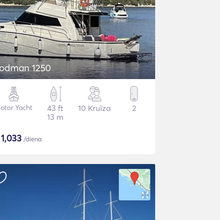
odman 1250
otor Yacht
43 ft
10 Kruīza
2
13 m
$
1,033
/diena