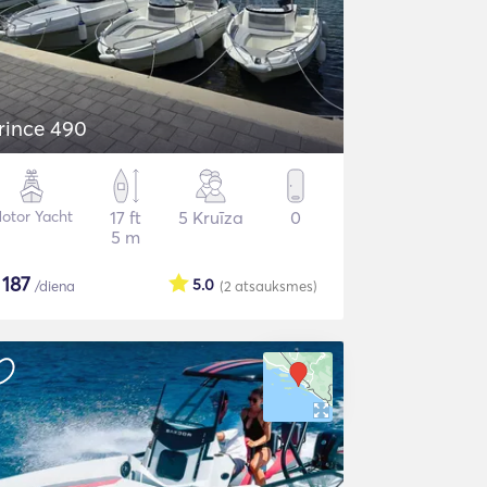
rince 490
otor Yacht
17 ft
5 Kruīza
0
5 m
$
187
5.0
/diena
(2
atsauksmes
)