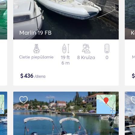
Marlin 19 FB
K
Cietie piepūšamie
19 ft
8 Kruīza
0
M
6 m
$
436
/diena