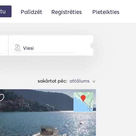
stu
Palīdzēt
Reģistrēties
Pieteikties
Viesi
sakārtot pēc:
>