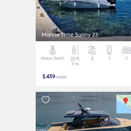
Marine Time Sunny 23
Motor Yacht
22 ft
3
1
1
7 m
$
459
/nakts