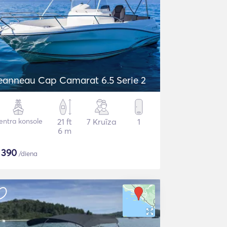
eanneau Cap Camarat 6.5 Serie 2
entra konsole
21 ft
7 Kruīza
1
6 m
$
390
/diena