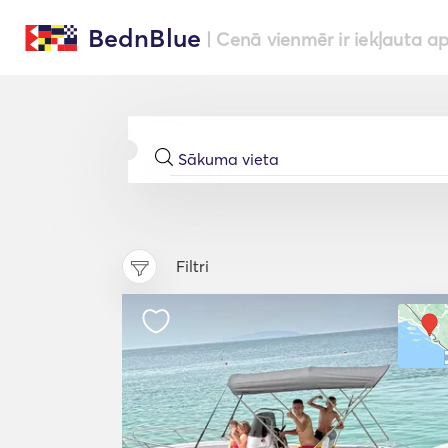
BednBlue
| Cenā vienmēr ir iekļauta a
Filtri