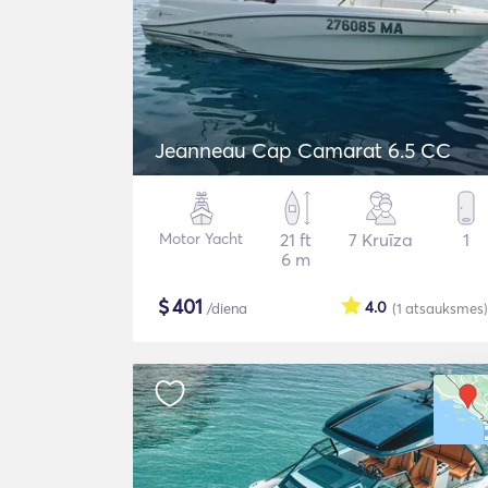
Jeanneau Cap Camarat 6.5 CC
Motor Yacht
21 ft
7 Kruīza
1
6 m
$
401
4.0
/diena
(1
atsauksmes
)