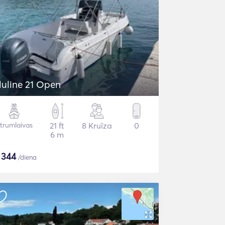
luline 21 Open
trumlaivas
21 ft
8 Kruīza
0
6 m
$
344
/diena