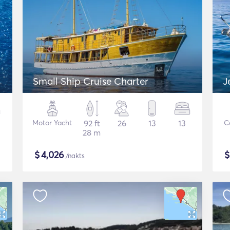
Small Ship Cruise Charter
J
Motor Yacht
92 ft
26
13
13
C
28 m
$
4,026
/nakts