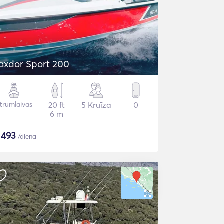
axdor Sport 200
trumlaivas
20 ft
5 Kruīza
0
6 m
$
493
/diena