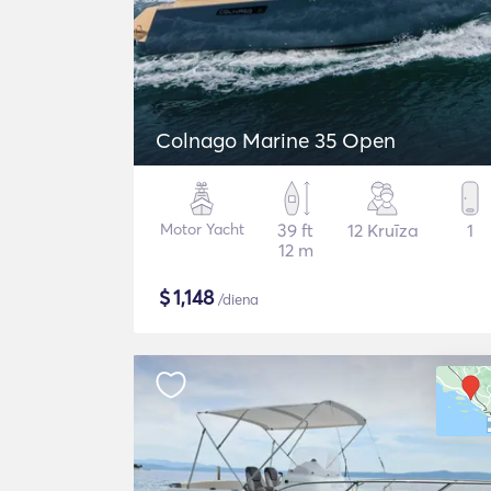
Colnago Marine 35 Open
Motor Yacht
39 ft
12 Kruīza
1
12 m
$
1,148
/diena