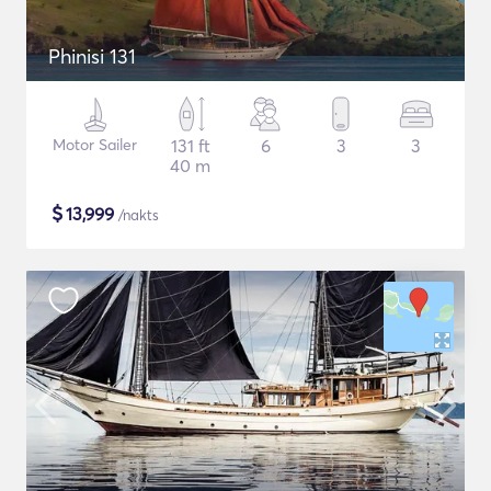
Phinisi 131
Motor Sailer
131 ft
6
3
3
40 m
$
13,999
/nakts