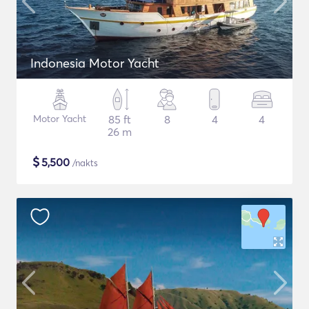
Indonesia Motor Yacht
Motor Yacht
85 ft
8
4
4
26 m
$
5,500
/nakts