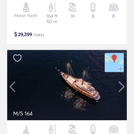
Motor Yacht
164 ft
16
8
8
50 m
$
29,399
/nakts
M/S 164