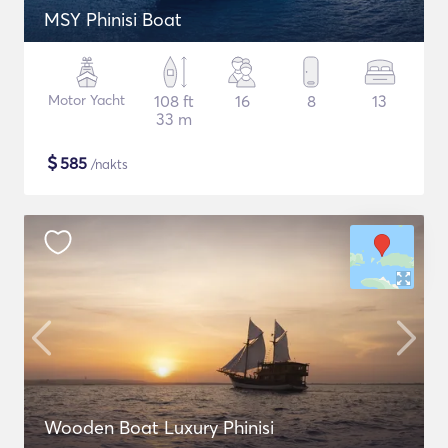
MSY Phinisi Boat
Motor Yacht
108 ft
16
8
13
33 m
$
585
/nakts
Wooden Boat Luxury Phinisi