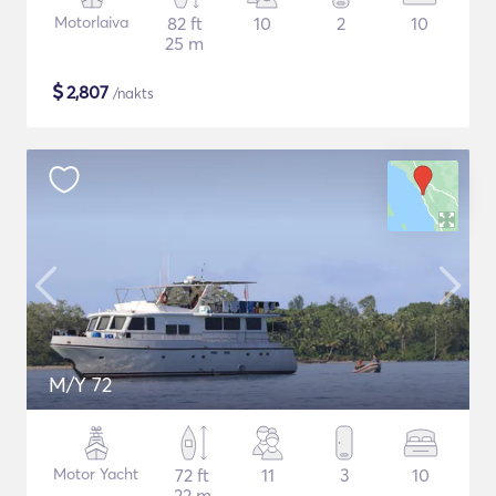
Motorlaiva
82 ft
10
2
10
25 m
$
2,807
/nakts
M/Y 72
Motor Yacht
72 ft
11
3
10
22 m