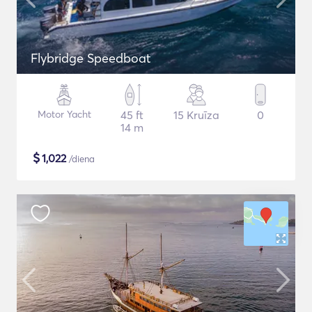
Flybridge Speedboat
Motor Yacht
45 ft
15 Kruīza
0
14 m
$
1,022
/diena