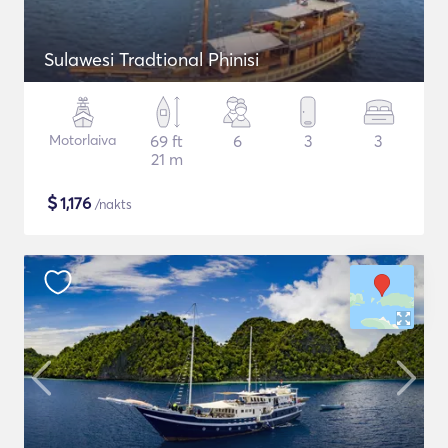
Sulawesi Tradtional Phinisi
Motorlaiva
69 ft
6
3
3
21 m
$
1,176
/nakts