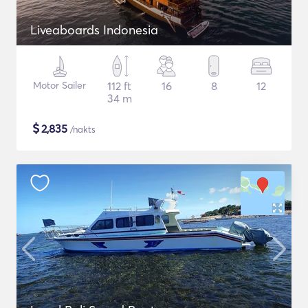
Liveaboards Indonesia
Motor Sailer
112 ft
16
8
12
34 m
$
2,835
/nakts