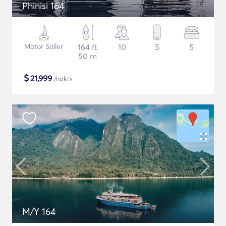
Phinisi 164
Motor Sailer
164 ft
10
5
5
50 m
$
21,999
/nakts
M/Y 164