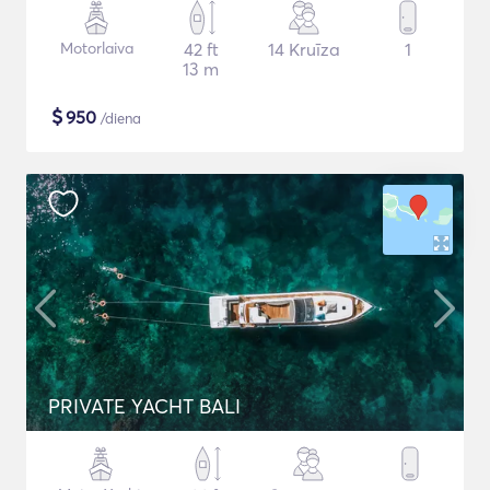
Motorlaiva
42 ft
14 Kruīza
1
13 m
$
950
/diena
PRIVATE YACHT BALI