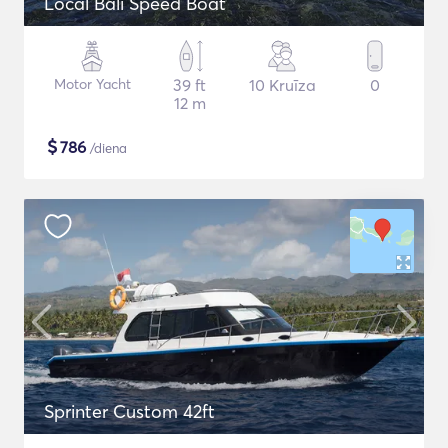
Local Bali Speed Boat
Motor Yacht
39 ft
10 Kruīza
0
12 m
$
786
/diena
Sprinter Custom 42ft