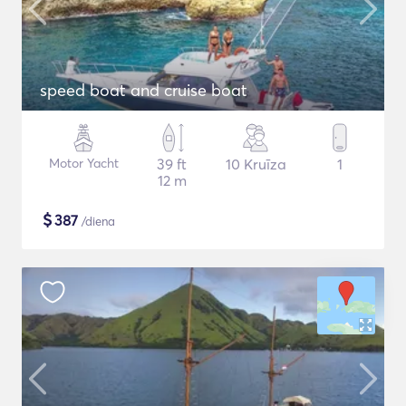
speed boat and cruise boat
Motor Yacht
39 ft
10 Kruīza
1
12 m
$
387
/diena