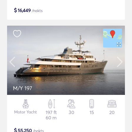
$
16,449
/nakts
M/Y 197
Motor Yacht
197 ft
30
15
20
60 m
$
55,250
/nakts