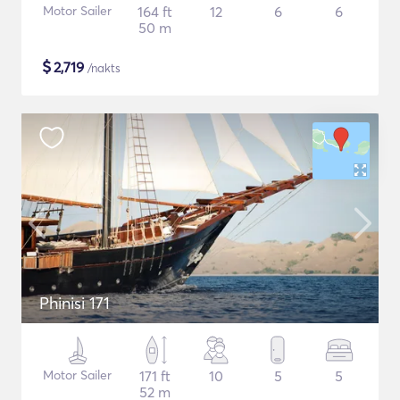
Motor Sailer
164 ft
12
6
6
50 m
$
2,719
/nakts
Phinisi 171
Motor Sailer
171 ft
10
5
5
52 m