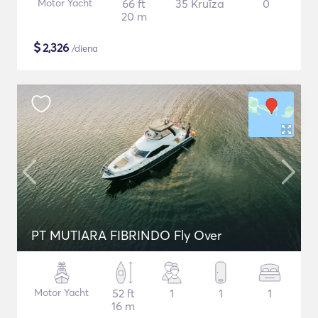
Motor Yacht
66 ft
35 Kruīza
0
20 m
$
2,326
/diena
PT MUTIARA FIBRINDO Fly Over
Motor Yacht
52 ft
1
1
1
16 m