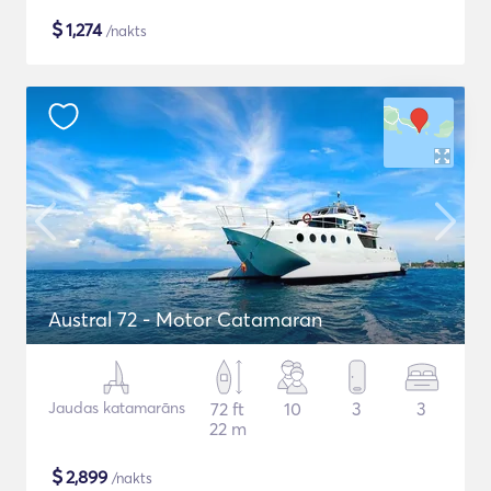
$
1,274
/nakts
Austral 72 - Motor Catamaran
Jaudas katamarāns
72 ft
10
3
3
22 m
$
2,899
/nakts