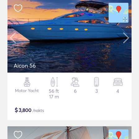
Aicon 56
Motor Yacht
56 ft
6
3
4
17 m
$
3,800
/nakts