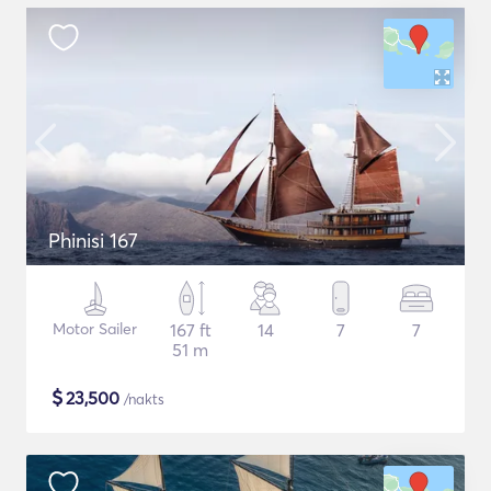
Phinisi 167
Motor Sailer
167 ft
14
7
7
51 m
$
23,500
/nakts