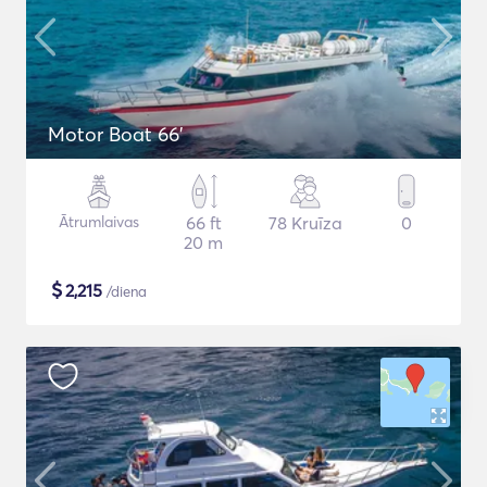
Motor Boat 66'
Ātrumlaivas
66 ft
78 Kruīza
0
20 m
$
2,215
/diena