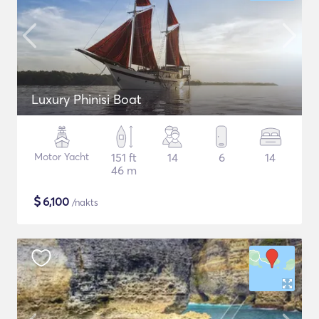
Luxury Phinisi Boat
Motor Yacht
151 ft
14
6
14
46 m
$
6,100
/nakts