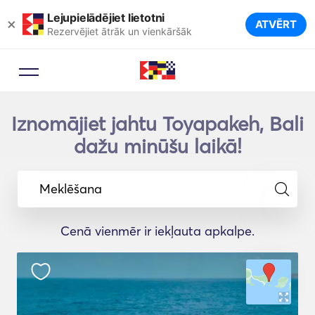
Lejupielādējiet lietotni
×
ATVĒRT
Rezervējiet ātrāk un vienkāršāk
Iznomājiet jahtu Toyapakeh, Bali
dažu minūšu laikā!
Meklēšana
Cenā vienmēr ir iekļauta apkalpe.