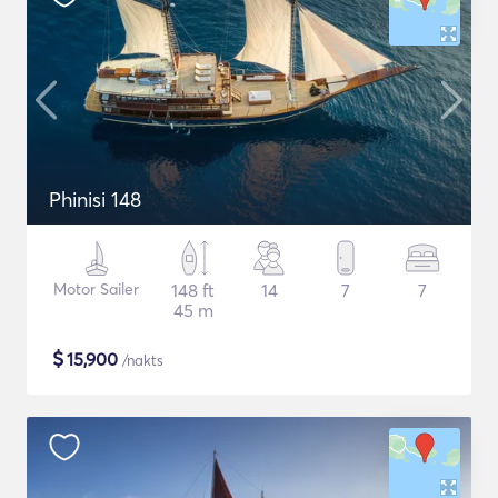
Phinisi 148
Motor Sailer
148 ft
14
7
7
45 m
$
15,900
/nakts