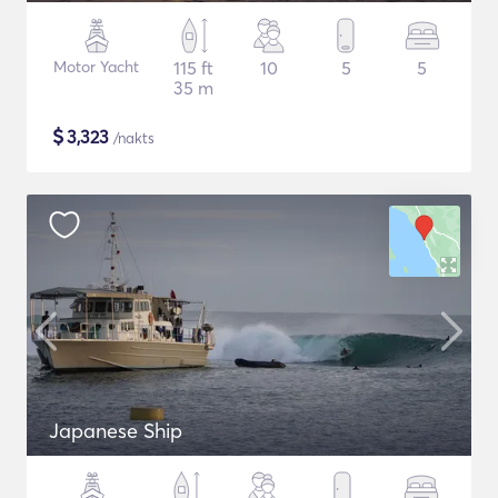
Motor Yacht
115 ft
10
5
5
35 m
$
3,323
/nakts
Japanese Ship