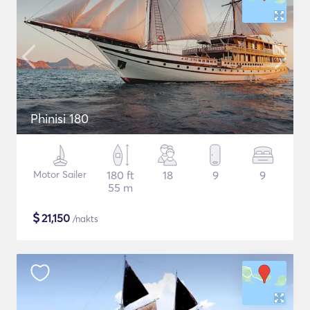
Phinisi 180
Motor Sailer
180 ft
18
9
9
55 m
$
21,150
/nakts