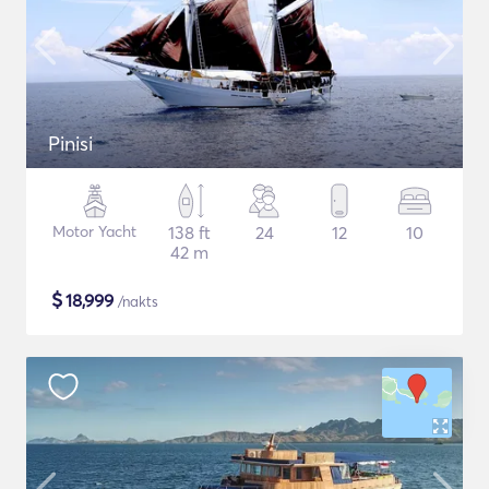
Pinisi
Motor Yacht
138 ft
24
12
10
42 m
$
18,999
/nakts