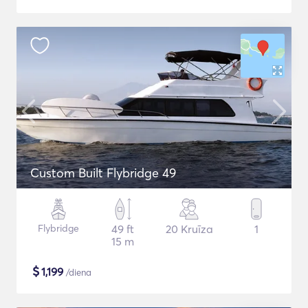
Custom Built Flybridge 49
Flybridge
49 ft
20 Kruīza
1
15 m
$
1,199
/diena