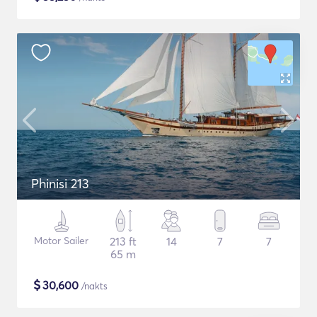
Phinisi 213
Motor Sailer
213 ft
14
7
7
65 m
$
30,600
/nakts