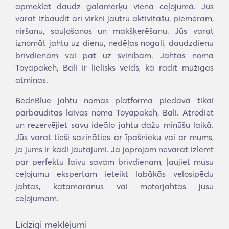
apmeklēt daudz galamērķu vienā ceļojumā. Jūs
varat izbaudīt arī virkni jautru aktivitāšu, piemēram,
niršanu, sauļošanos un makšķerēšanu. Jūs varat
iznomāt jahtu uz dienu, nedēļas nogali, daudzdienu
brīvdienām vai pat uz svinībām. Jahtas noma
Toyapakeh, Bali ir lielisks veids, kā radīt mūžīgas
atmiņas.
BednBlue jahtu nomas platforma piedāvā tikai
pārbaudītas laivas noma Toyapakeh, Bali. Atrodiet
un rezervējiet savu ideālo jahtu dažu minūšu laikā.
Jūs varat tieši sazināties ar īpašnieku vai ar mums,
ja jums ir kādi jautājumi. Ja joprojām nevarat izlemt
par perfektu laivu savām brīvdienām, ļaujiet mūsu
ceļojumu ekspertam ieteikt labākās velosipēdu
jahtas, katamarānus vai motorjahtas jūsu
ceļojumam.
Līdzīgi meklējumi