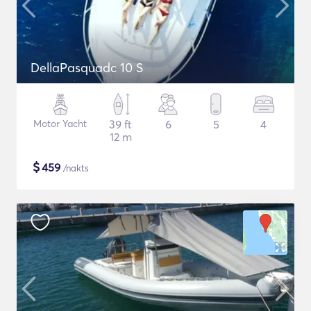
DellaPasquadc 10 S
Motor Yacht
39 ft
6
5
4
12 m
$
459
/nakts