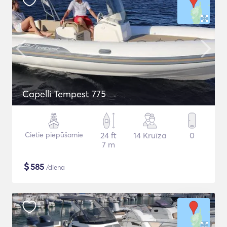
Capelli Tempest 775
Cietie piepūšamie
24 ft
14 Kruīza
0
7 m
$
585
/diena