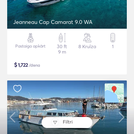
Jeanneau Cap Camarat 9.0 WA
Pastaiga apkārt
30 ft
8 Kruīza
1
9 m
$
1,722
/diena
Filtri