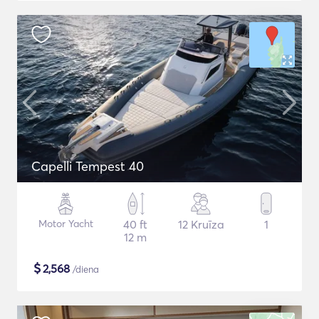
Capelli Tempest 40
Motor Yacht
40 ft
12 Kruīza
1
12 m
$
2,568
/diena