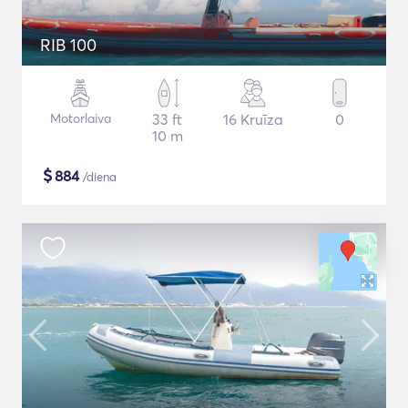
RIB 100
Motorlaiva
33 ft
16 Kruīza
0
10 m
$
884
/diena