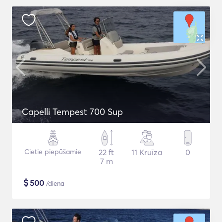
Capelli Tempest 700 Sup
Cietie piepūšamie
22 ft
11 Kruīza
0
7 m
$
500
/diena