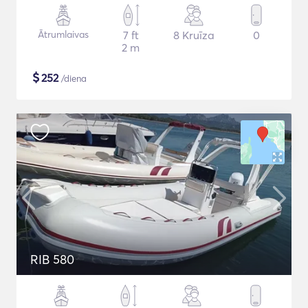
Ātrumlaivas
7 ft
8 Kruīza
0
2 m
$
252
/diena
RIB 580