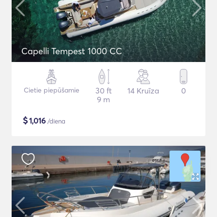
Capelli Tempest 1000 CC
Cietie piepūšamie
30 ft
14 Kruīza
0
9 m
$
1,016
/diena