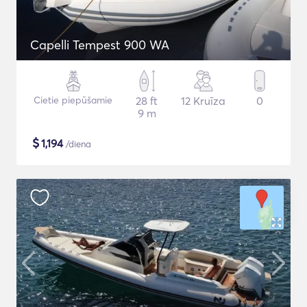
Capelli Tempest 900 WA
Cietie piepūšamie
28 ft
12 Kruīza
0
9 m
$
1,194
/diena