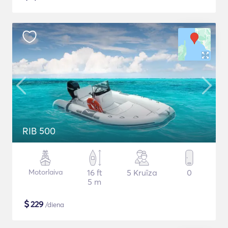
RIB 500
Motorlaiva
16 ft
5 Kruīza
0
5 m
$
229
/diena