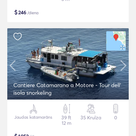
$
246
/diena
Cantiere Catamarano a Motore - Tour dell'
isola snorkeling
Jaudas katamarāns
39 ft
35 Kruīza
0
12 m