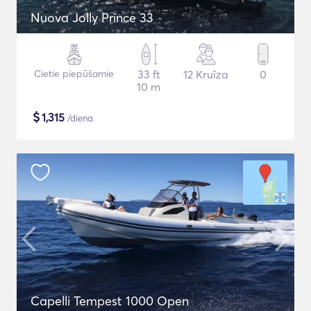
Nuova Jolly Prince 33
Cietie piepūšamie
33 ft
12 Kruīza
0
10 m
$
1,315
/diena
Capelli Tempest 1000 Open