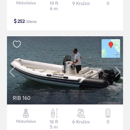
Motorlaiva
19 ft
9 Kruīza
0
6 m
$
252
/diena
RIB 160
Motorlaiva
16 ft
6 Kruīza
0
5 m