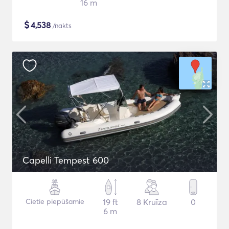
16 m
$
4,538
/nakts
Capelli Tempest 600
Cietie piepūšamie
19 ft
8 Kruīza
0
6 m