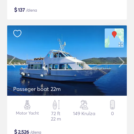
$
137
/diena
Passeger boat 22m
Motor Yacht
72 ft
149 Kruīza
0
22 m
$
2,526
/diena