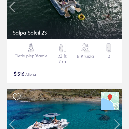
Salpa Soleil 23
Cietie piepūšamie
23 ft
8 Kruīza
0
7 m
$
516
/diena