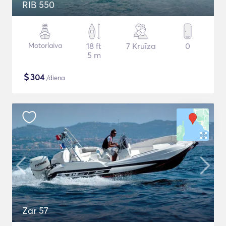
RIB 550
Motorlaiva
18 ft
7 Kruīza
0
5 m
$
304
/diena
Zar 57