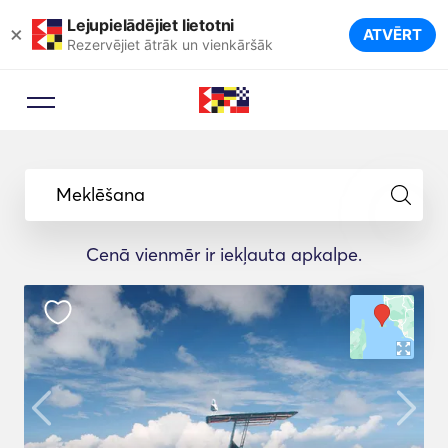
Lejupielādējiet lietotni
×
ATVĒRT
Rezervējiet ātrāk un vienkāršāk
Meklēšana
Cenā vienmēr ir iekļauta apkalpe.