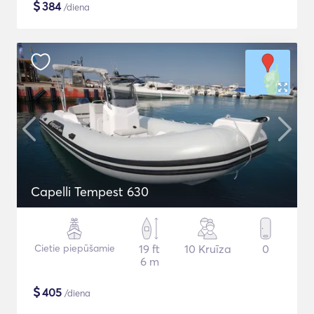
$
384
/diena
Capelli Tempest 630
Cietie piepūšamie
19 ft
10 Kruīza
0
6 m
$
405
/diena