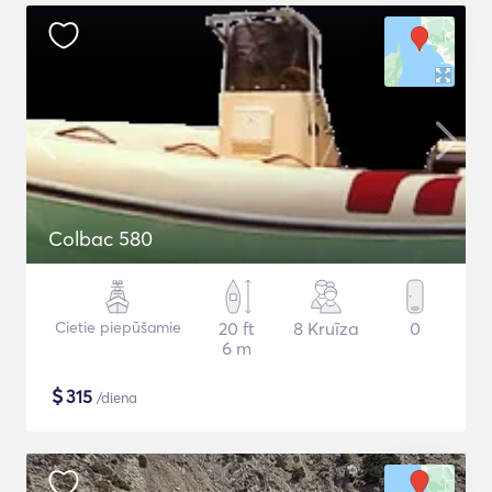
Colbac 580
Cietie piepūšamie
20 ft
8 Kruīza
0
6 m
$
315
/diena