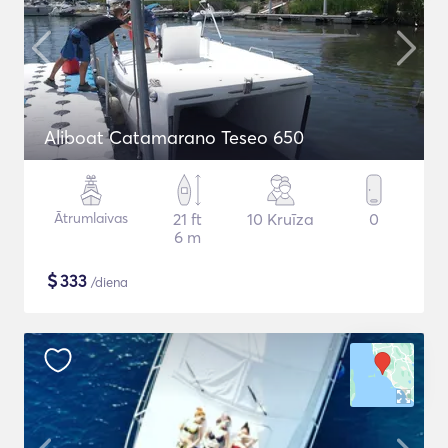
Aliboat Catamarano Teseo 650
Ātrumlaivas
21 ft
10 Kruīza
0
6 m
$
333
/diena