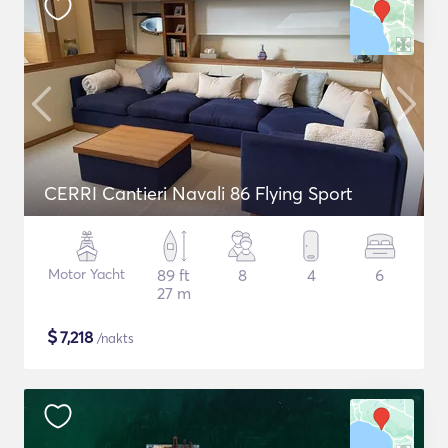
CERRI Cantieri Navali 86 Flying Sport
Motor Yacht
89 ft
8
4
6
27 m
$
7,218
/nakts