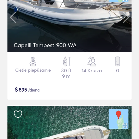
Capelli Tempest 900 WA
Cietie piepūšamie
30 ft
14 Kruīza
0
9 m
$
895
/diena