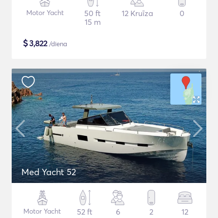
Motor Yacht
50 ft
12 Kruīza
0
15 m
$
3,822
/diena
Med Yacht 52
Motor Yacht
52 ft
6
2
12