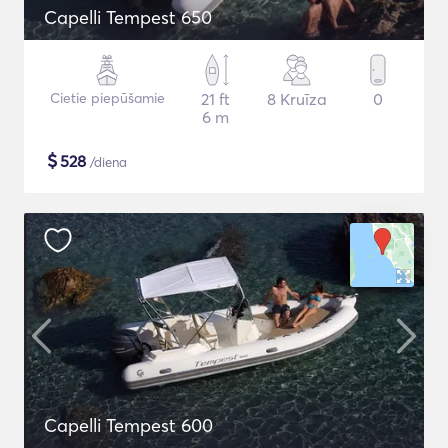
Capelli Tempest 650
Cietie piepūšamie
21 ft
8 Kruīza
0
6 m
$
528
/diena
Capelli Tempest 600