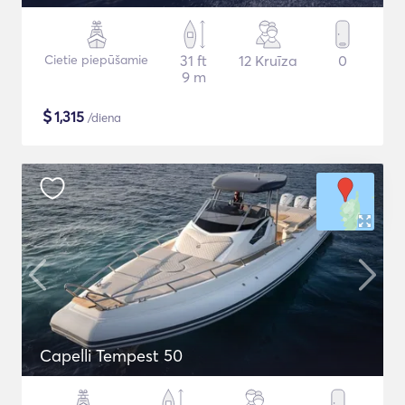
Cietie piepūšamie
31 ft
12 Kruīza
0
9 m
$
1,315
/diena
Capelli Tempest 50