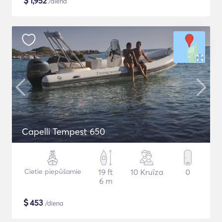
$
1,952
/diena
Capelli Tempest 650
Cietie piepūšamie
19 ft
10 Kruīza
0
6 m
$
453
/diena