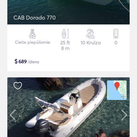
CAB Dorado 770
Cietie piepūšamie
25 ft
10 Kruīza
0
8 m
$
689
/diena