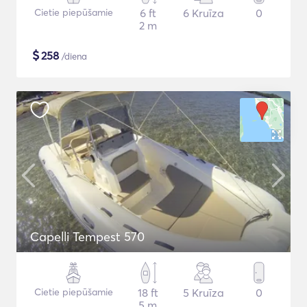
Cietie piepūšamie
6 ft
6 Kruīza
0
2 m
$
258
/diena
Capelli Tempest 570
Cietie piepūšamie
18 ft
5 Kruīza
0
5 m