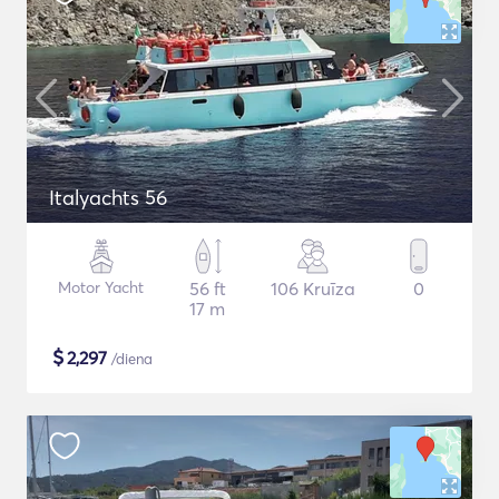
Italyachts 56
Motor Yacht
56 ft
106 Kruīza
0
17 m
$
2,297
/diena