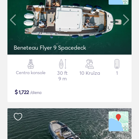
Beneteau Flyer 9 Spacedeck
Centra konsole
30 ft
10 Kruīza
1
9 m
$
1,722
/diena