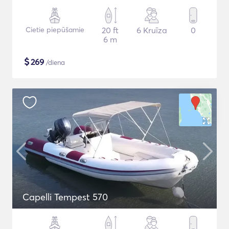
Cietie piepūšamie
20 ft
6 Kruīza
0
6 m
$
269
/diena
Capelli Tempest 570