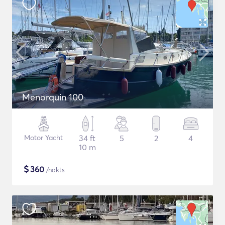
Menorquin 100
Motor Yacht
34 ft
5
2
4
10 m
$
360
/nakts