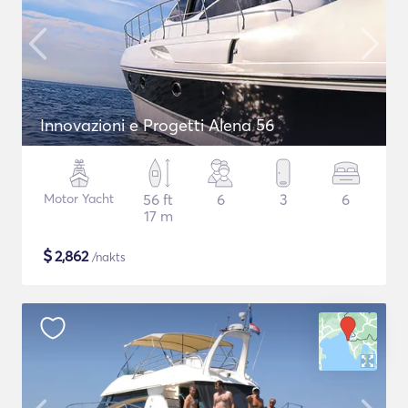
Innovazioni e Progetti Alena 56
Motor Yacht
56 ft
6
3
6
17 m
$
2,862
/nakts