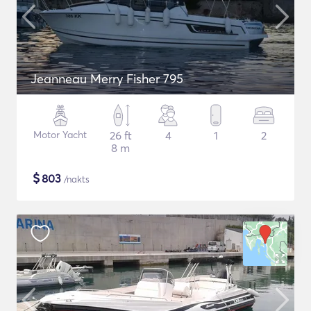
Jeanneau Merry Fisher 795
Motor Yacht
26 ft
4
1
2
8 m
$
803
/nakts