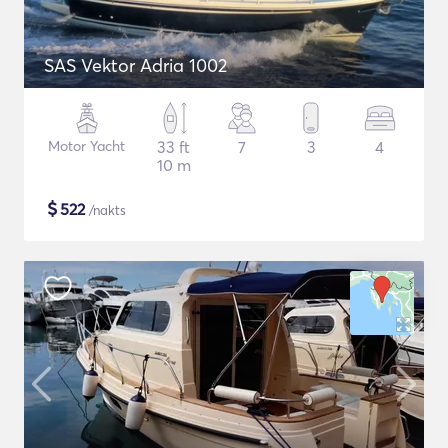
SAS Vektor Adria 1002
Motor Yacht
33 ft
7
3
4
10 m
$
522
/nakts