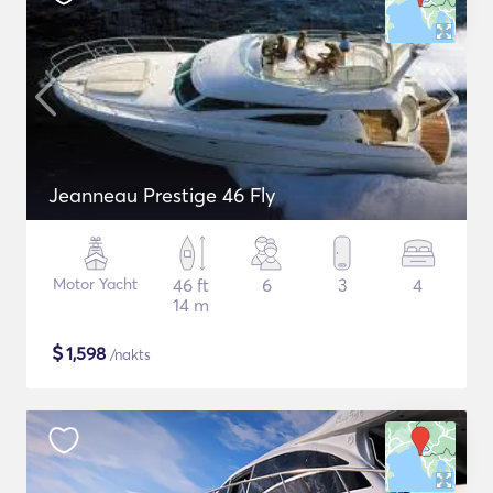
Jeanneau Prestige 46 Fly
Motor Yacht
46 ft
6
3
4
14 m
$
1,598
/nakts