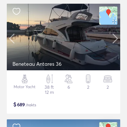
Beneteau Antares 36
Motor Yacht
38 ft
6
2
2
12 m
$
689
/nakts