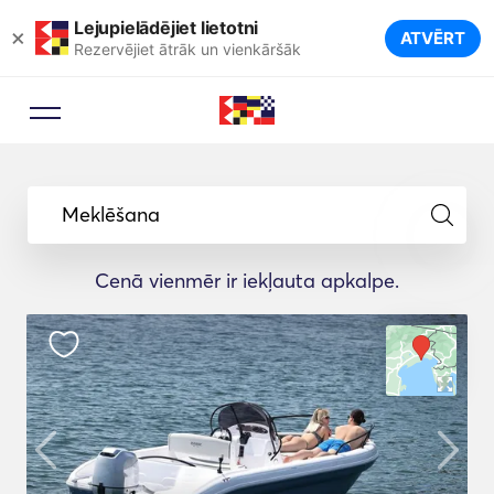
Lejupielādējiet lietotni
×
ATVĒRT
Rezervējiet ātrāk un vienkāršāk
Meklēšana
Cenā vienmēr ir iekļauta apkalpe.