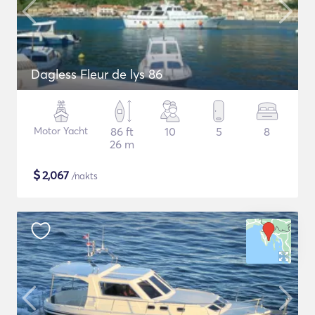
Dagless Fleur de lys 86
Motor Yacht
86 ft
10
5
8
26 m
$
2,067
/nakts