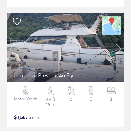
Jeanneau Prestige 46 Fly
Motor Yacht
49 ft
6
3
3
15 m
$
1,567
/nakts