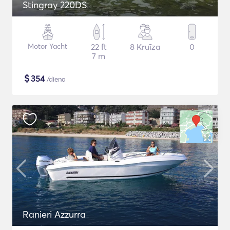
Stingray 220DS
Motor Yacht
22 ft
8 Kruīza
0
7 m
$
354
/diena
Ranieri Azzurra