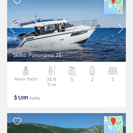
Skilso Panorama 35
Motor Yacht
35 ft
5
2
3
11 m
$
1,091
/nakts