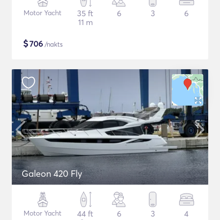
Motor Yacht
35 ft
6
3
6
11 m
$
706
/nakts
Galeon 420 Fly
Motor Yacht
44 ft
6
3
4