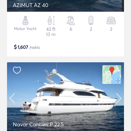
AZIMUT AZ 40
Motor Yacht
42 ft
6
2
2
13 m
$
1,607
/nakts
Navar Cantieri P 22.5