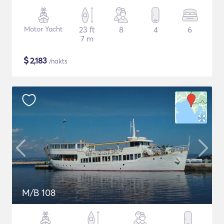
Motor Yacht
23 ft
8
4
6
7 m
$
2,183
/nakts
M/B 108