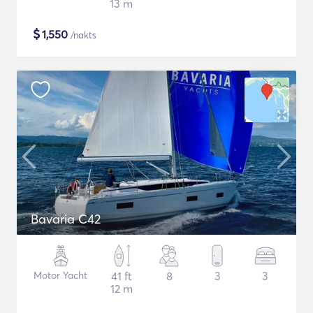
13 m
$
1,550
/nakts
Bavaria C42
Motor Yacht
41 ft
8
3
3
12 m