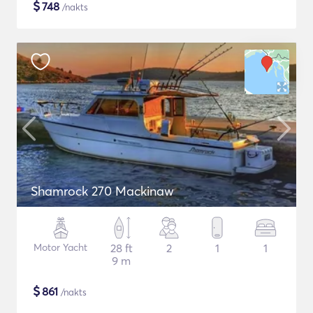
$
748
/nakts
Shamrock 270 Mackinaw
Motor Yacht
28 ft
2
1
1
9 m
$
861
/nakts