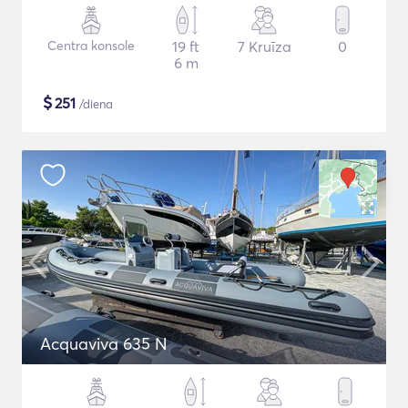
Centra konsole
19 ft
7 Kruīza
0
6 m
$
251
/diena
Acquaviva 635 N