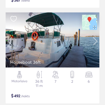
$
367
/diena
Houseboat 36ft
Motorlaiva
36 ft
7
2
6
11 m
$
492
/nakts