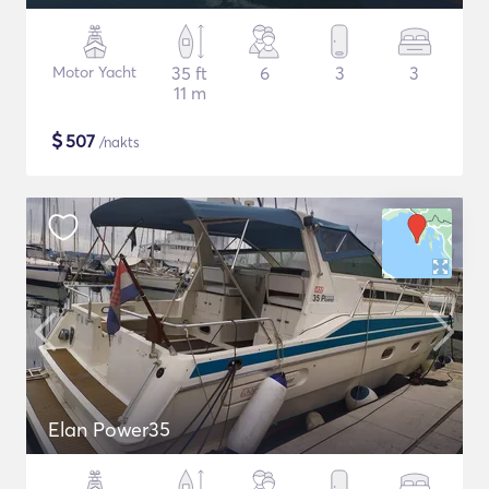
Motor Yacht
35 ft
6
3
3
11 m
$
507
/nakts
Elan Power35