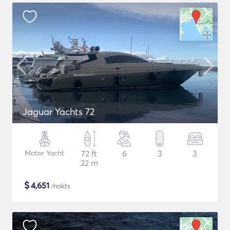
Jaguar Yachts 72
Motor Yacht
72 ft
6
3
3
22 m
$
4,651
/nakts