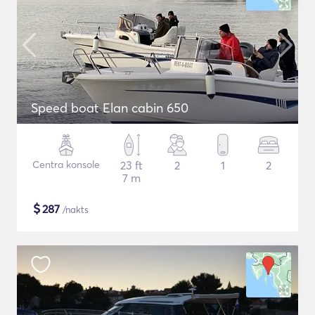
Speed boat Elan cabin 650
Centra konsole
23 ft
2
1
2
7 m
$
287
/nakts