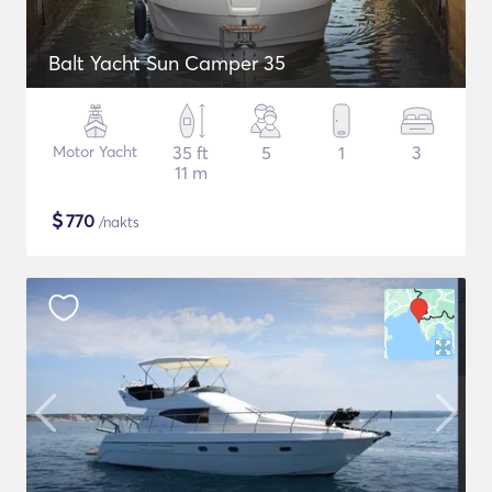
Balt Yacht Sun Camper 35
Motor Yacht
35 ft
5
1
3
11 m
$
770
/nakts