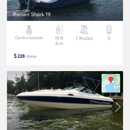
Ranieri Shark 19
Centra konsole
19 ft
7 Kruīza
0
6 m
$
228
/diena