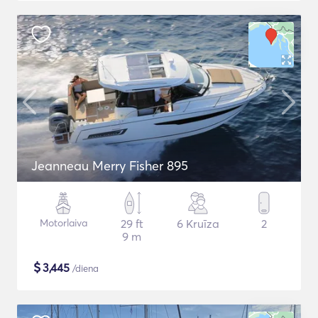
Jeanneau Merry Fisher 895
Motorlaiva
29 ft
6 Kruīza
2
9 m
$
3,445
/diena