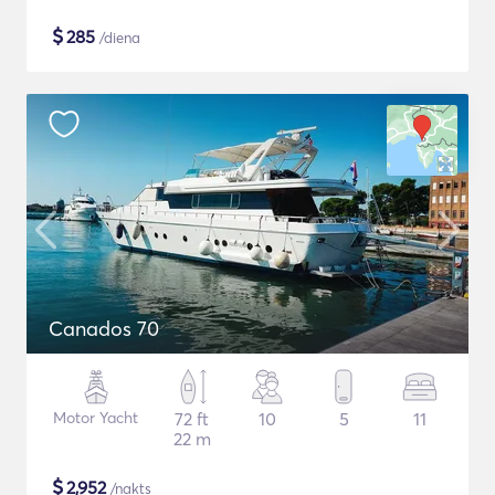
$
285
/diena
Canados 70
Motor Yacht
72 ft
10
5
11
22 m
$
2,952
/nakts