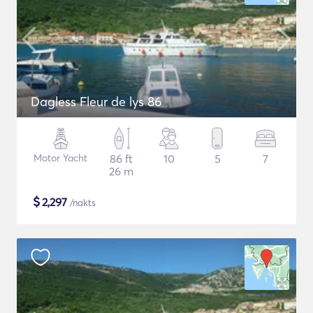
Dagless Fleur de lys 86
Motor Yacht
86 ft
10
5
7
26 m
$
2,297
/nakts