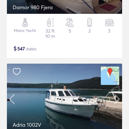
Damor 980 Fjera
Motor Yacht
32 ft
5
2
3
10 m
$
547
/nakts
Adria 1002V