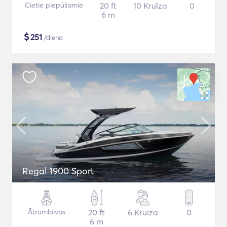
Cietie piepūšamie
20 ft
10 Kruīza
0
6 m
$
251
/diena
Regal 1900 Sport
Ātrumlaivas
20 ft
6 Kruīza
0
6 m