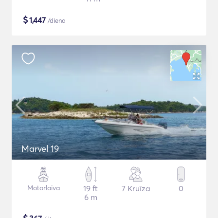
$
1,447
/diena
Marvel 19
Motorlaiva
19 ft
7 Kruīza
0
6 m