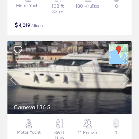
Motor Yacht
108 ft
180 Kruīza
0
33 m
$
4,019
/diena
Carnevali 36 S
Motor Yacht
36 ft
11 Kruīza
1
11 m