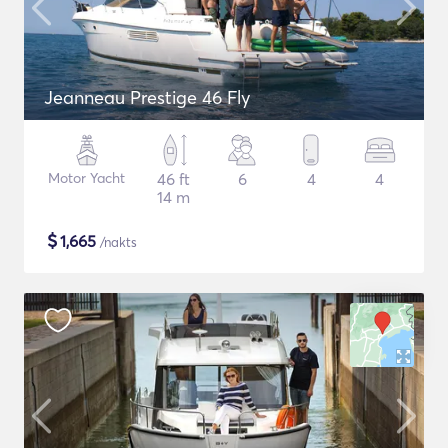
Jeanneau Prestige 46 Fly
Motor Yacht
46 ft
6
4
4
14 m
$
1,665
/nakts