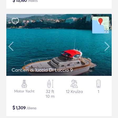
$
15,160
/nakts
Cantieri di luccia Di Luccia 9
Motor Yacht
32 ft
12 Kruīza
1
10 m
$
1,309
/diena