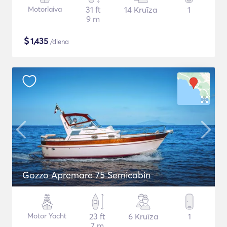
Motorlaiva
31 ft
14 Kruīza
1
9 m
$
1,435
/diena
Gozzo Apremare 75 Semicabin
Motor Yacht
23 ft
6 Kruīza
1
7 m