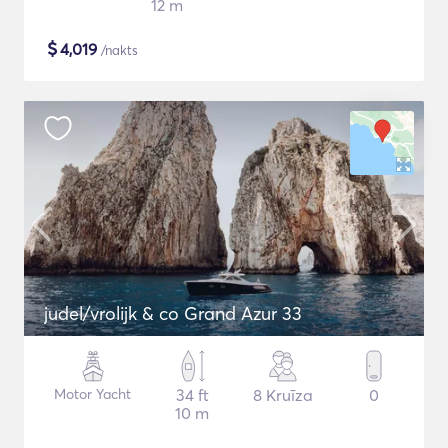
12 m
$
4,019
/nakts
judel/vrolijk & co Grand Azur 33
Motor Yacht
34 ft
8 Kruīza
0
10 m