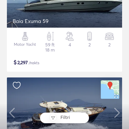
Baia Exuma 59
Motor Yacht
59 ft
4
2
2
18 m
$
2,297
/nakts
Filtri