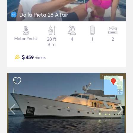
Dalla Pieta 28 Altair
Motor Yacht
28 ft
4
1
2
9 m
$
459
/nakts