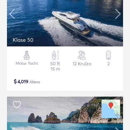
Klase 50
Motor Yacht
50 ft
12 Kruīza
2
15 m
$
4,019
/diena