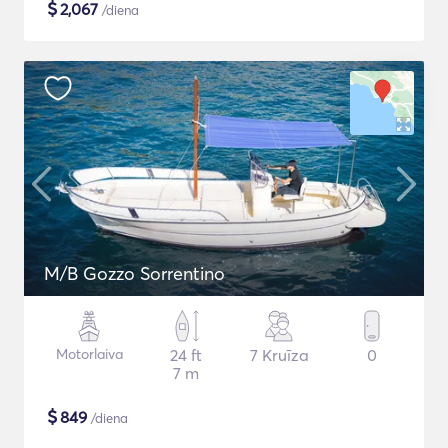
$
2,067
/diena
M/B Gozzo Sorrentino
Motorlaiva
24 ft
7 Kruīza
0
7 m
$
849
/diena