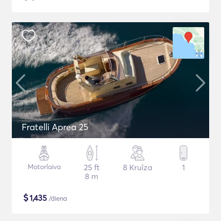
Fratelli Aprea 25
Motorlaiva
25 ft
8 Kruīza
1
8 m
$
1,435
/diena