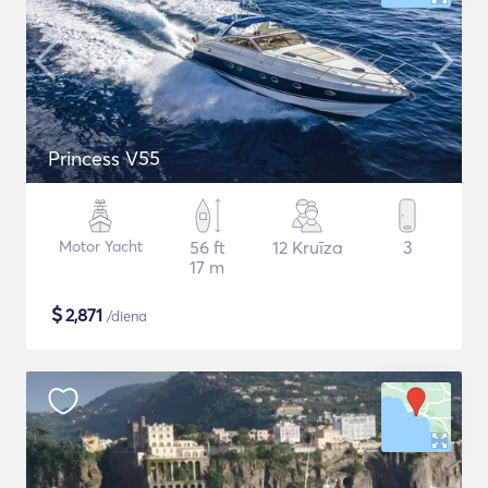
Princess V55
Motor Yacht
56 ft
12 Kruīza
3
17 m
$
2,871
/diena