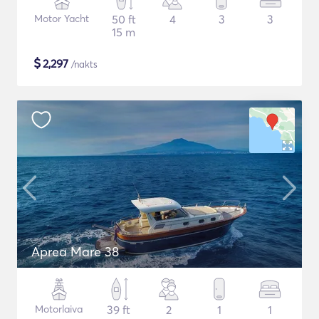
Motor Yacht
50 ft
4
3
3
15 m
$
2,297
/nakts
Aprea Mare 38
Motorlaiva
39 ft
2
1
1