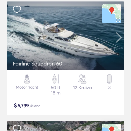
Fairline Squadron 60
Motor Yacht
60 ft
12 Kruīza
3
18 m
$
5,799
/diena