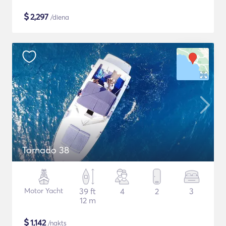
$
2,297
/diena
Tornado 38
Motor Yacht
39 ft
4
2
3
12 m
$
1,142
/nakts