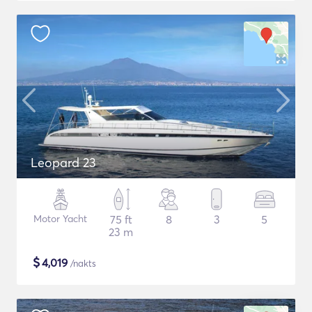
Leopard 23
Motor Yacht
75 ft
8
3
5
23 m
$
4,019
/nakts