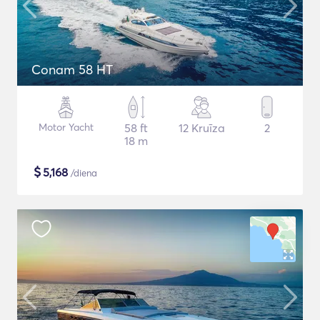
Conam 58 HT
Motor Yacht
58 ft
12 Kruīza
2
18 m
$
5,168
/diena