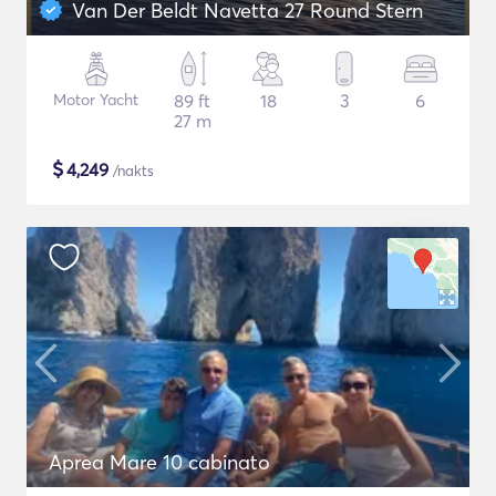
Van Der Beldt Navetta 27 Round Stern
Motor Yacht
89 ft
18
3
6
27 m
$
4,249
/nakts
Aprea Mare 10 cabinato