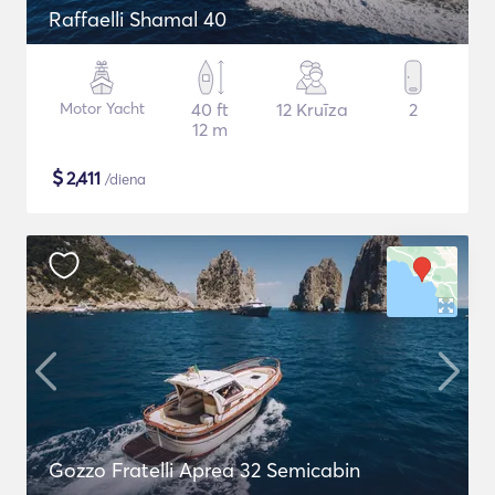
Raffaelli Shamal 40
Motor Yacht
40 ft
12 Kruīza
2
12 m
$
2,411
/diena
Gozzo Fratelli Aprea 32 Semicabin