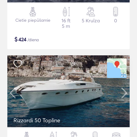
Cietie piepūšamie
16 ft
5 Kruīza
0
5 m
$
424
/diena
Rizzardi 50 Topline