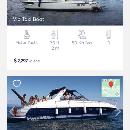
Vip Taxi Boat
Motor Yacht
39 ft
50 Kruīza
0
12 m
$
2,297
/diena