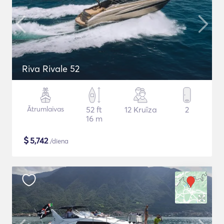
Riva Rivale 52
Ātrumlaivas
52 ft
12 Kruīza
2
16 m
$
5,742
/diena