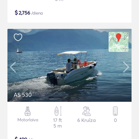
$
2,756
/diena
AS 530
Motorlaiva
17 ft
6 Kruīza
0
5 m