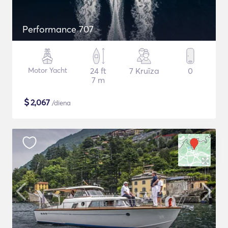
Performance 707
Motor Yacht
24 ft
7 Kruīza
0
7 m
$
2,067
/diena