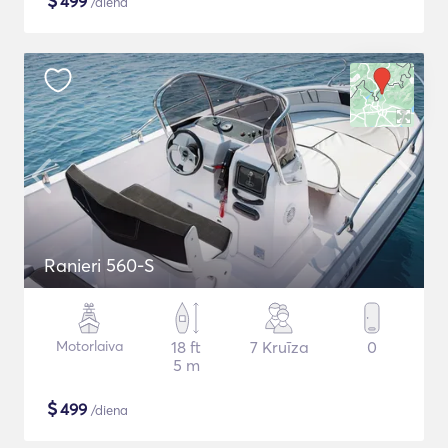
$
499
/diena
Ranieri 560-S
Motorlaiva
18 ft
7 Kruīza
0
5 m
$
499
/diena