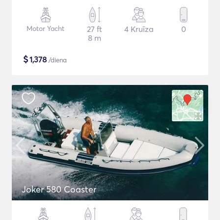
Motor Yacht
27 ft
4 Kruīza
0
8 m
$
1,378
/diena
Joker 580 Coaster