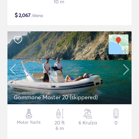
10 m
$
2,067
/diena
Gommone Master 20 (skippered)
Motor Yacht
20 ft
6 Kruīza
0
6 m