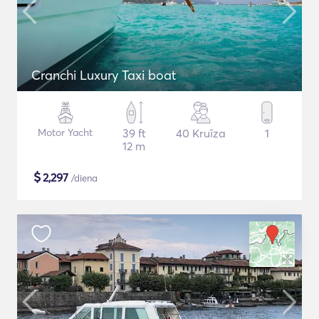
Cranchi Luxury Taxi boat
Motor Yacht
39 ft
40 Kruīza
1
12 m
$
2,297
/diena