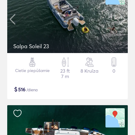
Salpa Soleil 23
Cietie piepūšamie
23 ft
8 Kruīza
0
7 m
$
516
/diena