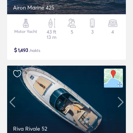
Airon Marine 425
Motor Yacht
43 ft
5
3
4
13 m
$
1,493
/nakts
Riva Rivale 52