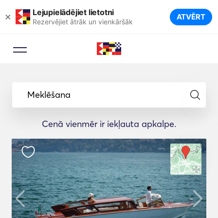
Lejupielādējiet lietotni
×
ATVĒRT
Rezervējiet ātrāk un vienkāršāk
Meklēšana
Cenā vienmēr ir iekļauta apkalpe.