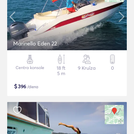
Marinello Eden 22
Centra konsole
18 ft
9 Kruīza
0
5 m
$
396
/diena