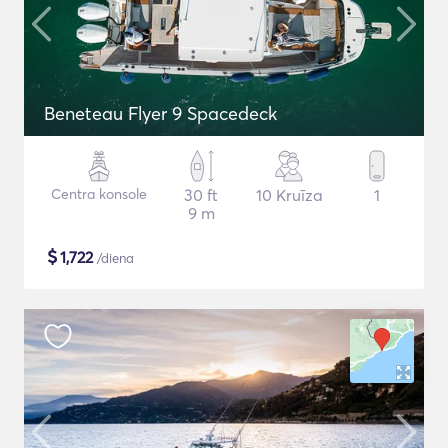
Beneteau Flyer 9 Spacedeck
Centra konsole
30 ft
10 Kruīza
1
9 m
$
1,722
/diena