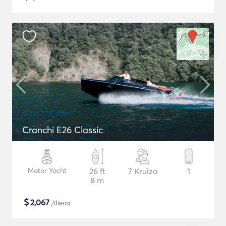
Cranchi E26 Classic
Motor Yacht
26 ft
7 Kruīza
1
8 m
$
2,067
/diena