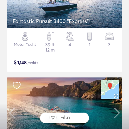
Fantastic Pursuit 3400 "Express"
Motor Yacht
39 ft
4
1
3
12 m
$
1,148
/nakts
Filtri