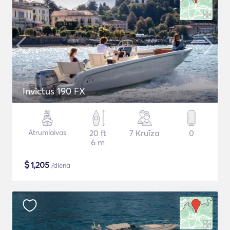
Invictus 190 FX
Ātrumlaivas
20 ft
7 Kruīza
0
6 m
$
1,205
/diena