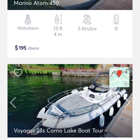
Marino Atom 450
Motorlaiva
13 ft
5 Kruīza
0
4 m
$
195
/diena
Voyager 23s Como Lake Boat Tour