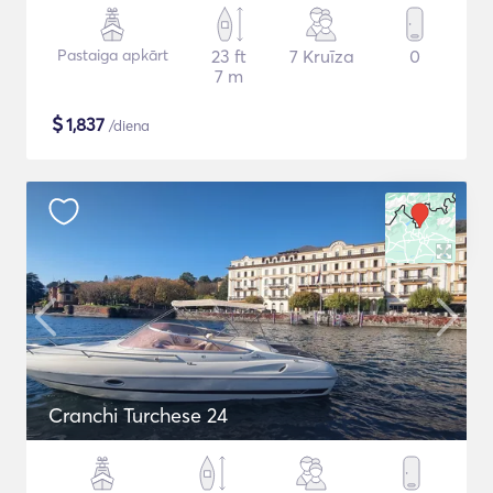
Pastaiga apkārt
23 ft
7 Kruīza
0
7 m
$
1,837
/diena
Cranchi Turchese 24