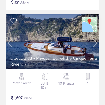
$
321
/diena
Libeccio 33 - Private Tour of the Cinque Terre
Riviera 7h
Motor Yacht
33 ft
10 Kruīza
1
10 m
$
1,607
/diena