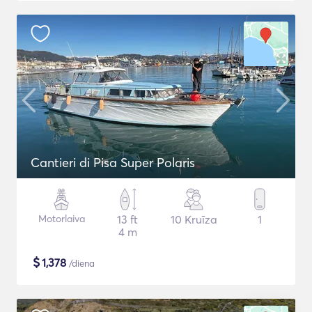
Cantieri di Pisa Super Polaris
Motorlaiva
13 ft
10 Kruīza
1
4 m
$
1,378
/diena