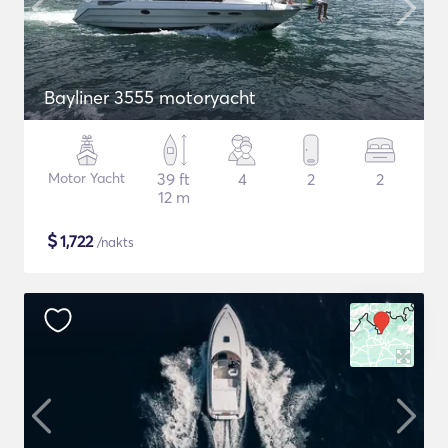
Bayliner 3555 motoryacht
Motor Yacht
39 ft
4
2
2
12 m
$
1,722
/nakts