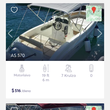
AS 570
Motorlaiva
19 ft
7 Kruīza
0
6 m
$
516
/diena