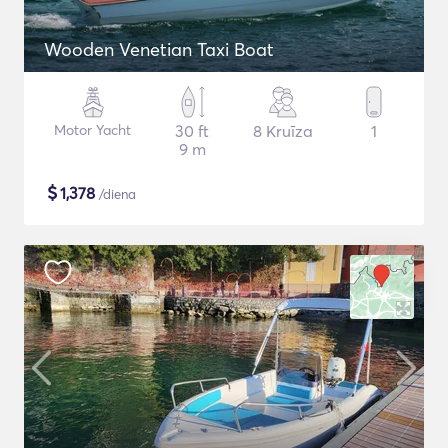
Wooden Venetian Taxi Boat
Motor Yacht
30 ft
8 Kruīza
1
9 m
$
1,378
/diena