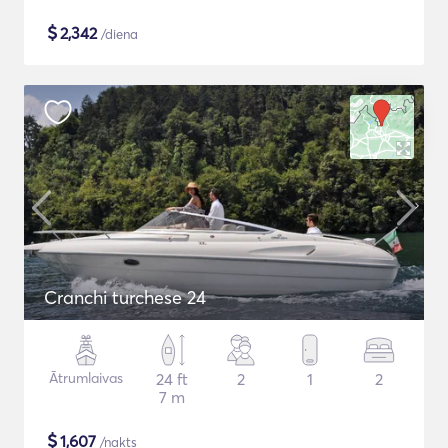
$
2,342
/diena
Cranchi turchese 24
Ātrumlaivas
24 ft
2
1
2
7 m
$
1,607
/nakts