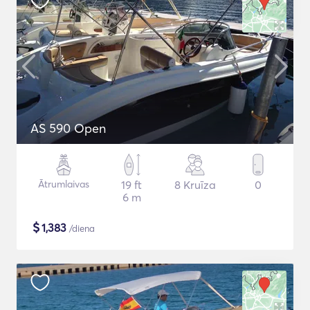
AS 590 Open
Ātrumlaivas
19 ft
8 Kruīza
0
6 m
$
1,383
/diena