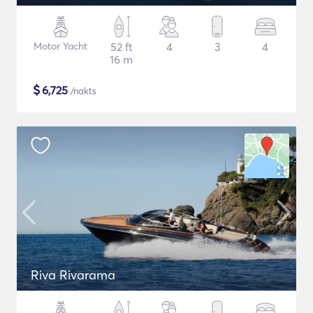
Motor Yacht
52 ft
4
3
4
16 m
$
6,725
/nakts
Riva Rivarama