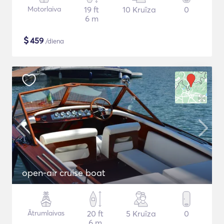
Motorlaiva
19 ft
10 Kruīza
0
6 m
$
459
/diena
open-air cruise boat
Ātrumlaivas
20 ft
5 Kruīza
0
6 m