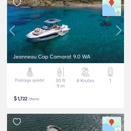
Jeanneau Cap Camarat 9.0 WA
Pastaiga apkārt
30 ft
8 Kruīza
1
9 m
$
1,722
/diena