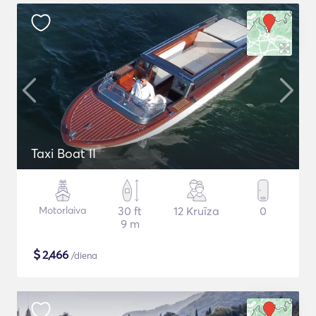
Taxi Boat II
Motorlaiva
30 ft
12 Kruīza
0
9 m
$
2,466
/diena