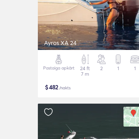
Ayros XA 24
Pastaiga apkārt
24 ft
2
1
1
7 m
$
482
/nakts