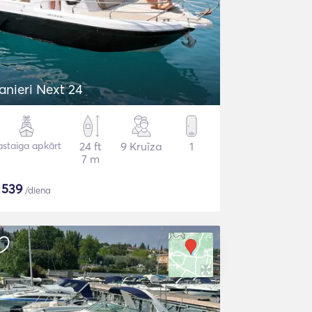
anieri Next 24
astaiga apkārt
24 ft
9 Kruīza
1
7 m
$
539
/diena