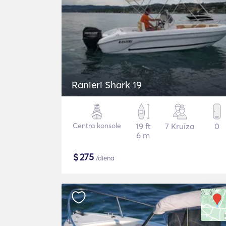
Ranieri Shark 19
Centra konsole
19 ft
7 Kruīza
0
6 m
$
275
/diena