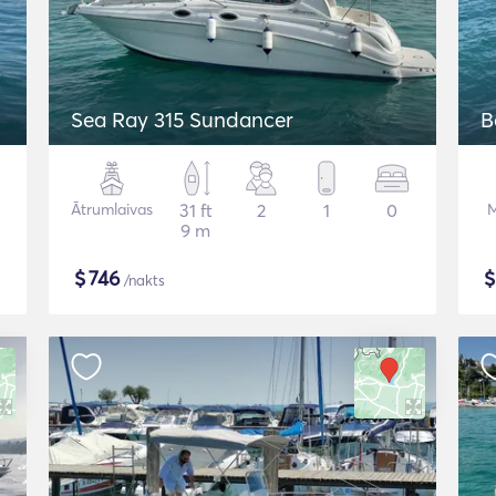
Sea Ray 315 Sundancer
B
Ātrumlaivas
31 ft
2
1
0
M
9 m
$
746
/nakts