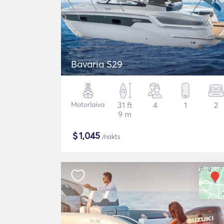
Bavaria S29
Motorlaiva
31 ft
4
1
2
9 m
$
1,045
/nakts