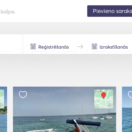
Pievieno sarak
pkalpe.