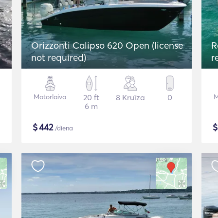
Orizzonti Calipso 620 Open (license
R
not required)
r
Motorlaiva
20 ft
8 Kruīza
0
M
6 m
$
442
/diena