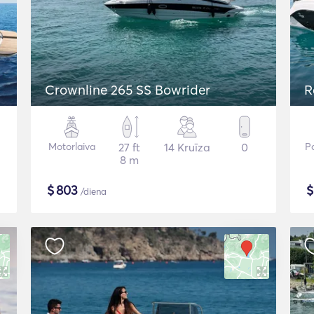
Crownline 265 SS Bowrider
R
Motorlaiva
27 ft
14 Kruīza
0
P
8 m
$
803
/diena