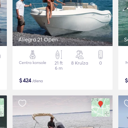
Allegra 21 Open
S
Centra konsole
21 ft
8 Kruīza
0
M
6 m
$
424
/diena