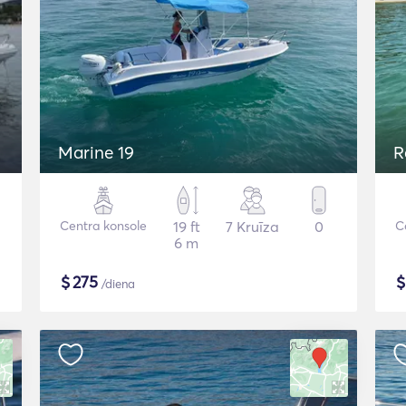
Marine 19
R
Centra konsole
19 ft
7 Kruīza
0
C
6 m
$
275
/diena