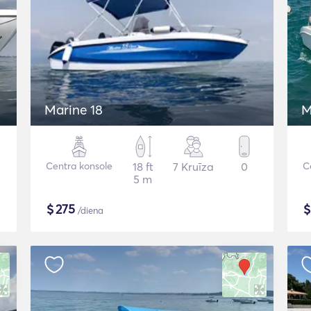
Marine 18
M
Centra konsole
18 ft
7 Kruīza
0
C
5 m
$
275
/diena