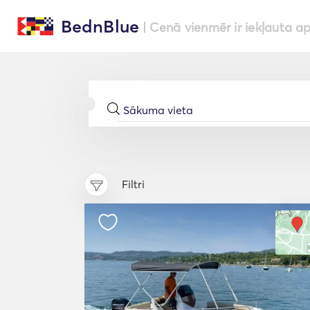
BednBlue
| Cenā vienmēr ir iekļauta a
Filtri