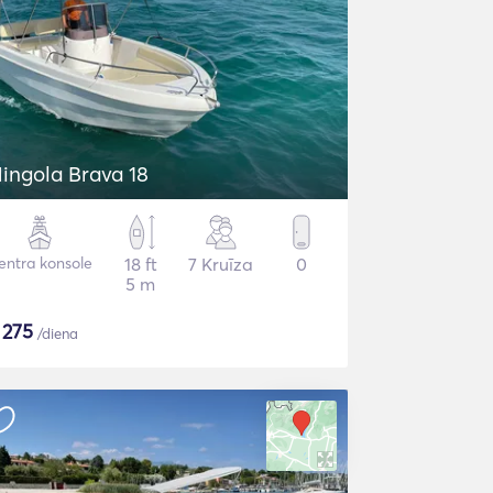
ingola Brava 18
entra konsole
18 ft
7 Kruīza
0
5 m
$
275
/diena