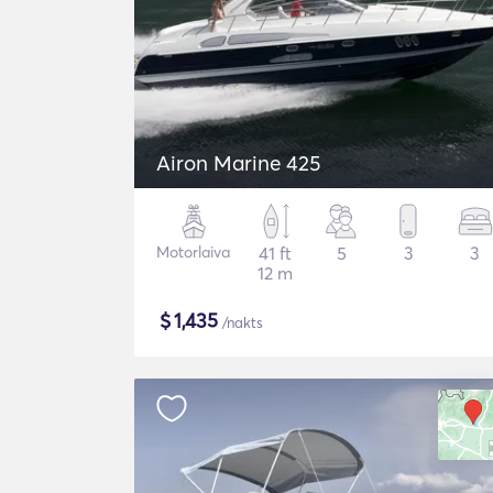
Airon Marine 425
Motorlaiva
41 ft
5
3
3
12 m
$
1,435
/nakts