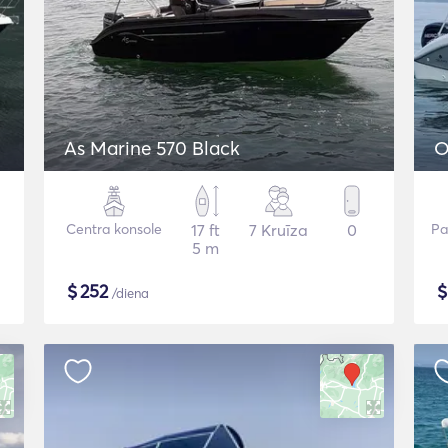
As Marine 570 Black
O
Centra konsole
17 ft
7 Kruīza
0
Pa
5 m
$
252
/diena