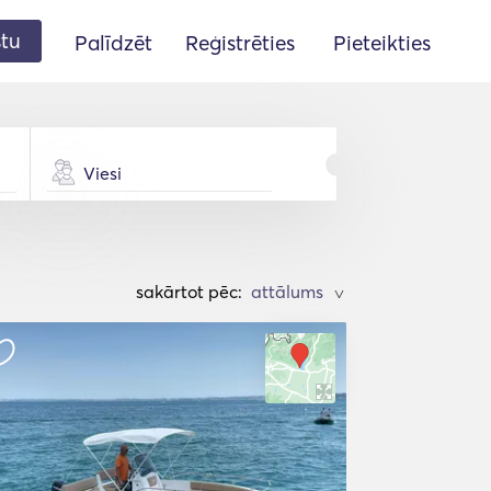
stu
Palīdzēt
Reģistrēties
Pieteikties
Viesi
sakārtot pēc:
>