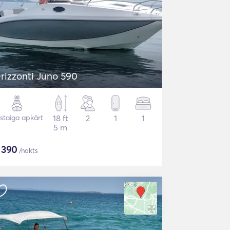
rizzonti Juno 590
staiga apkārt
18 ft
2
1
1
5 m
$
390
/nakts