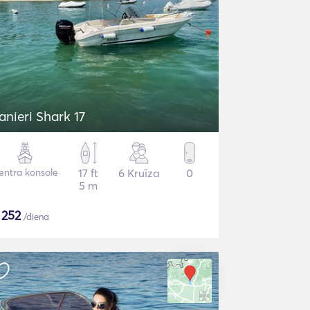
anieri Shark 17
entra konsole
17 ft
6 Kruīza
0
5 m
$
252
/diena