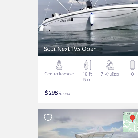
Scar Next 195 Open
Centra konsole
18 ft
7 Kruīza
0
5 m
$
298
/diena