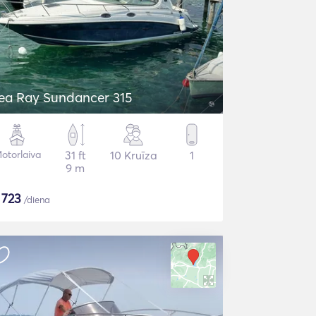
ea Ray Sundancer 315
otorlaiva
31 ft
10 Kruīza
1
9 m
$
723
/diena