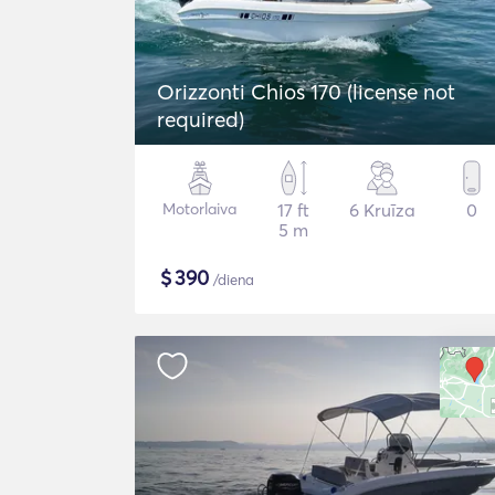
Orizzonti Chios 170 (license not
required)
Motorlaiva
17 ft
6 Kruīza
0
5 m
$
390
/diena