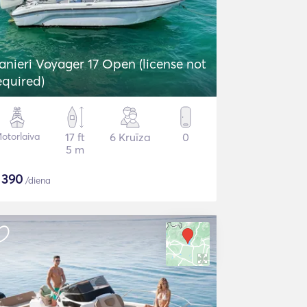
anieri Voyager 17 Open (license not
equired)
otorlaiva
17 ft
6 Kruīza
0
5 m
$
390
/diena