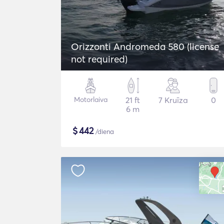
Orizzonti Andromeda 580 (license
not required)
Motorlaiva
21 ft
7 Kruīza
0
6 m
$
442
/diena