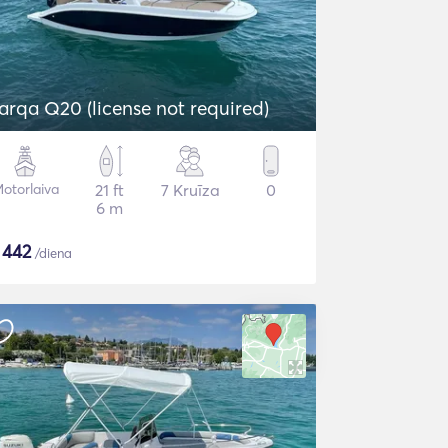
arqa Q20 (license not required)
otorlaiva
21 ft
7 Kruīza
0
6 m
$
442
/diena