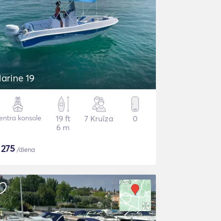
arine 19
entra konsole
19 ft
7 Kruīza
0
6 m
$
275
/diena