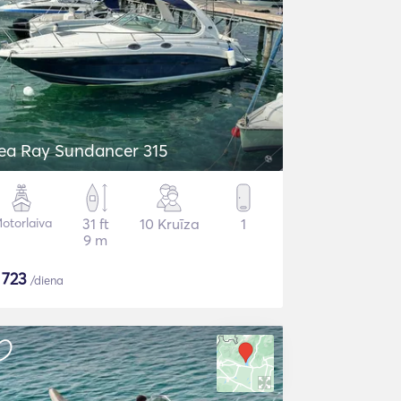
ea Ray Sundancer 315
otorlaiva
31 ft
10 Kruīza
1
9 m
$
723
/diena