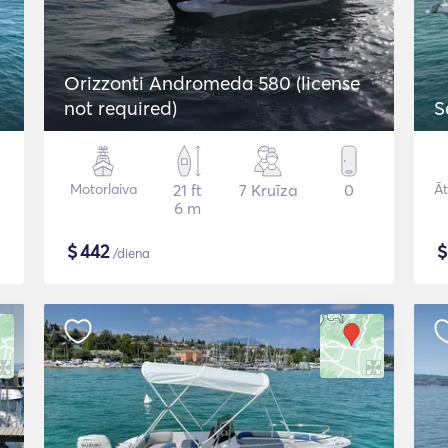
Orizzonti Andromeda 580 (license
not required)
S
Motorlaiva
21 ft
7 Kruīza
0
Āt
6 m
$
442
/diena