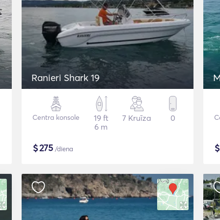
Ranieri Shark 19
M
Centra konsole
19 ft
7 Kruīza
0
C
6 m
$
275
/diena