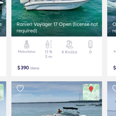
e
Ranieri Voyager 17 Open (license not
O
required)
r
Motorlaiva
17 ft
6 Kruīza
0
M
5 m
$
390
/diena