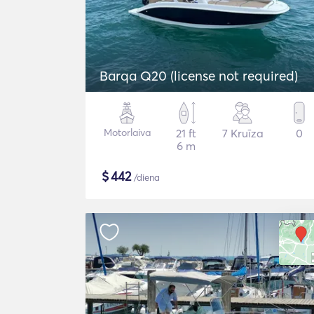
Barqa Q20 (license not required)
Motorlaiva
21 ft
7 Kruīza
0
6 m
$
442
/diena