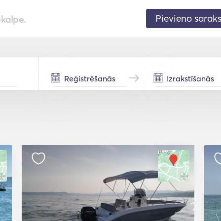
Pievieno sarak
pkalpe.