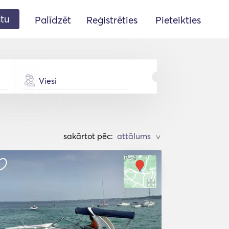
stu
Palīdzēt
Reģistrēties
Pieteikties
Viesi
sakārtot pēc:
>