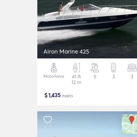
Airon Marine 425
Motorlaiva
41 ft
5
3
3
12 m
$
1,435
/nakts