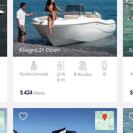
Allegra 21 Open
S
Centra konsole
21 ft
8 Kruīza
0
M
6 m
$
424
/diena