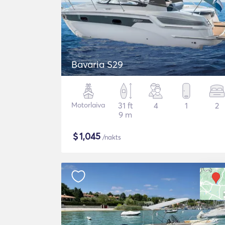
Bavaria S29
Motorlaiva
31 ft
4
1
2
9 m
$
1,045
/nakts