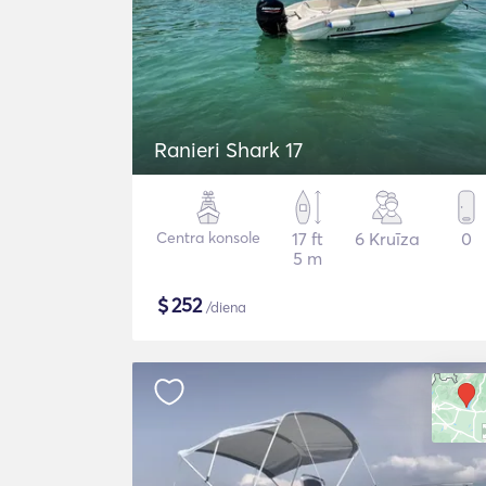
Ranieri Shark 17
Centra konsole
17 ft
6 Kruīza
0
5 m
$
252
/diena