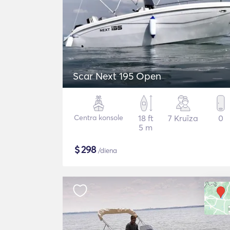
Scar Next 195 Open
Centra konsole
18 ft
7 Kruīza
0
5 m
$
298
/diena