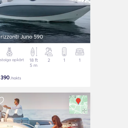
rizzonti Juno 590
staiga apkārt
18 ft
2
1
1
5 m
$
390
/nakts