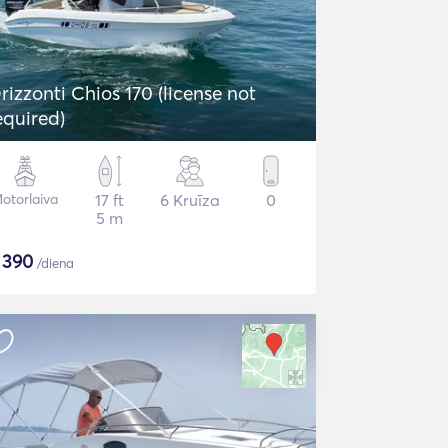
rizzonti Chios 170 (license not
equired)
otorlaiva
17 ft
6 Kruīza
0
5 m
$
390
/diena