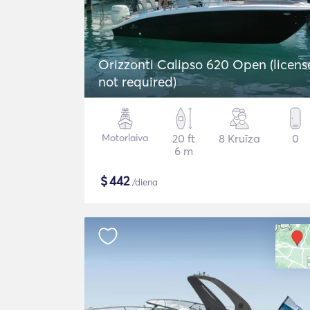
Orizzonti Calipso 620 Open (licens
not required)
Motorlaiva
20 ft
8 Kruīza
0
6 m
$
442
/diena