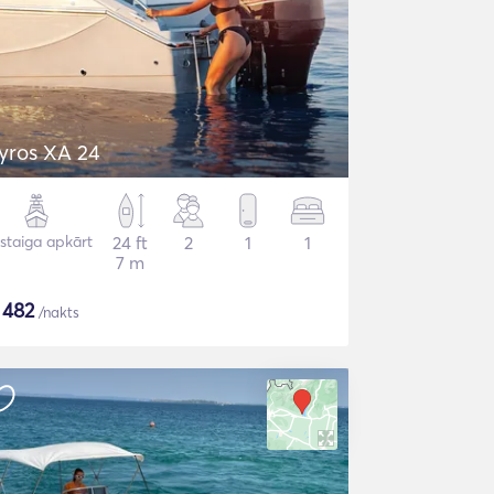
yros XA 24
staiga apkārt
24 ft
2
1
1
7 m
$
482
/nakts