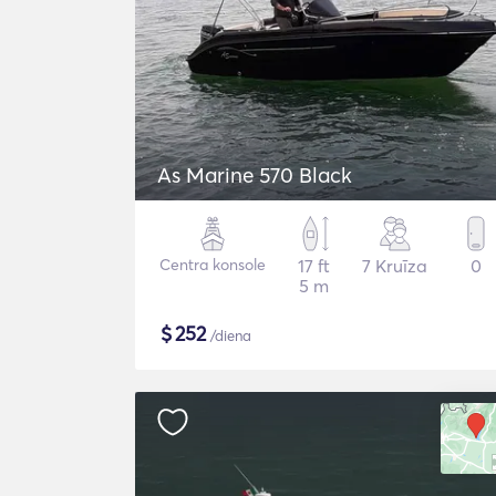
As Marine 570 Black
Centra konsole
17 ft
7 Kruīza
0
5 m
$
252
/diena