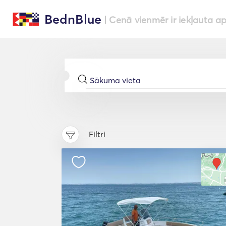
BednBlue
| Cenā vienmēr ir iekļauta a
Filtri