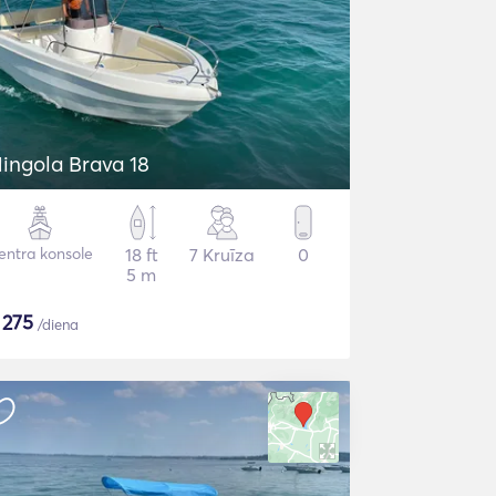
ingola Brava 18
entra konsole
18 ft
7 Kruīza
0
5 m
$
275
/diena