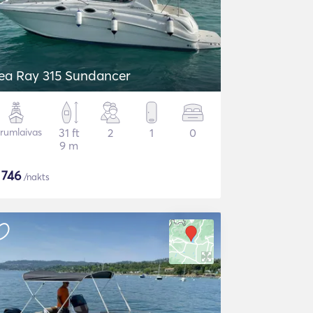
ea Ray 315 Sundancer
rumlaivas
31 ft
2
1
0
9 m
$
746
/nakts