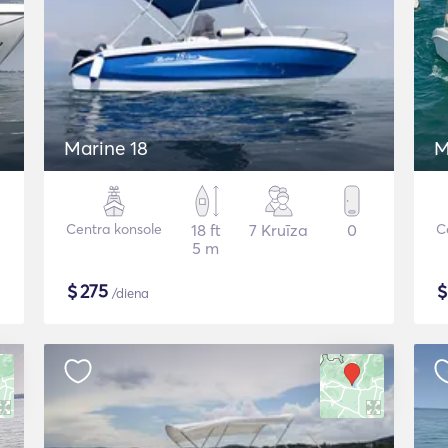
Marine 18
M
Centra konsole
18 ft
7 Kruīza
0
C
5 m
$
275
/diena