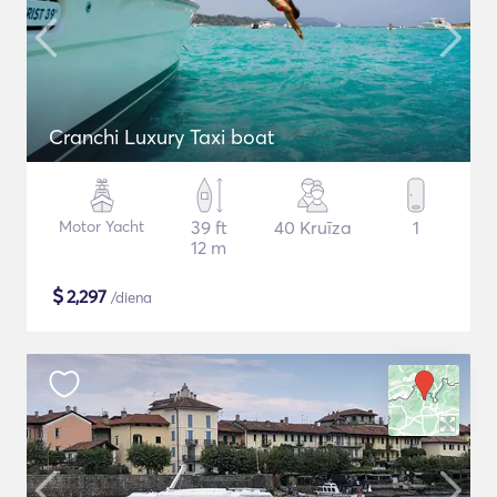
Cranchi Luxury Taxi boat
Motor Yacht
39 ft
40 Kruīza
1
12 m
$
2,297
/diena