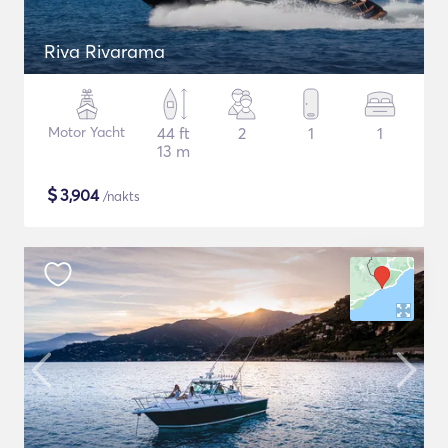
Riva Rivarama
Motor Yacht
44 ft
2
1
1
13 m
$
3,904
/nakts