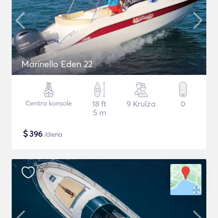
Marinello Eden 22
Centra konsole
18 ft
9 Kruīza
0
5 m
$
396
/diena