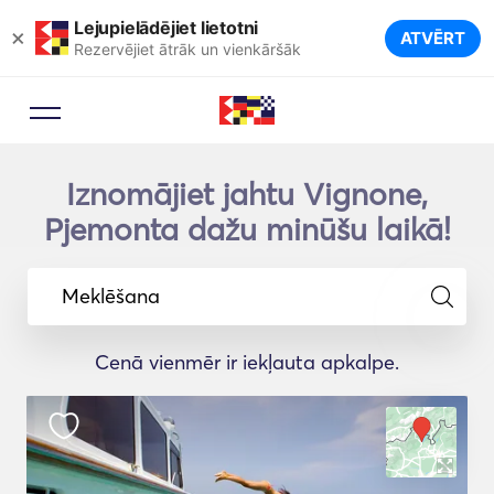
Lejupielādējiet lietotni
×
ATVĒRT
Rezervējiet ātrāk un vienkāršāk
Iznomājiet jahtu Vignone,
Pjemonta dažu minūšu laikā!
Meklēšana
Cenā vienmēr ir iekļauta apkalpe.