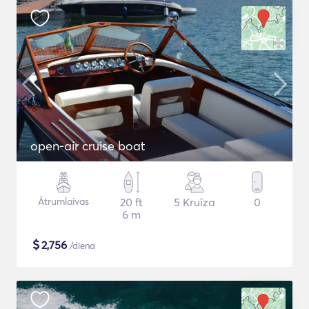
open-air cruise boat
Ātrumlaivas
20 ft
5 Kruīza
0
6 m
$
2,756
/diena