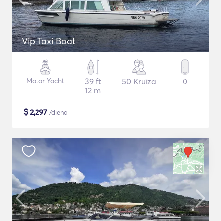
Vip Taxi Boat
Motor Yacht
39 ft
50 Kruīza
0
12 m
$
2,297
/diena