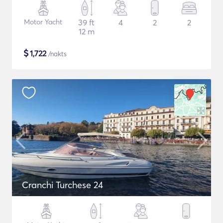
Motor Yacht
39 ft
4
2
2
12 m
$
1,722
/nakts
Cranchi Turchese 24