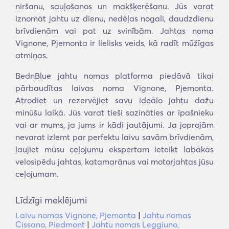
niršanu, sauļošanos un makšķerēšanu. Jūs varat
iznomāt jahtu uz dienu, nedēļas nogali, daudzdienu
brīvdienām vai pat uz svinībām. Jahtas noma
Vignone, Pjemonta ir lielisks veids, kā radīt mūžīgas
atmiņas.
BednBlue jahtu nomas platforma piedāvā tikai
pārbaudītas laivas noma Vignone, Pjemonta.
Atrodiet un rezervējiet savu ideālo jahtu dažu
minūšu laikā. Jūs varat tieši sazināties ar īpašnieku
vai ar mums, ja jums ir kādi jautājumi. Ja joprojām
nevarat izlemt par perfektu laivu savām brīvdienām,
ļaujiet mūsu ceļojumu ekspertam ieteikt labākās
velosipēdu jahtas, katamarānus vai motorjahtas jūsu
ceļojumam.
Līdzīgi meklējumi
Laivu nomas Vignone, Pjemonta
|
Jahtu nomas
Cissano, Piedmont
|
Jahtu nomas Leggiuno,