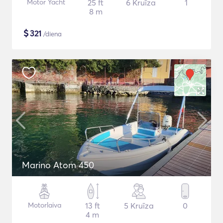
Motor Yacht
25 ft
6 Kruīza
1
8 m
$
321
/diena
Marino Atom 450
Motorlaiva
13 ft
5 Kruīza
0
4 m