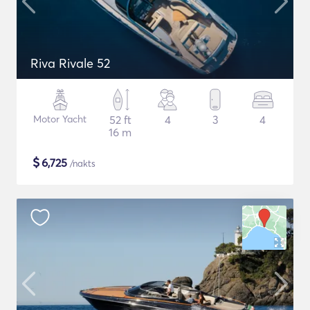
Riva Rivale 52
Motor Yacht
52 ft
4
3
4
16 m
$
6,725
/nakts