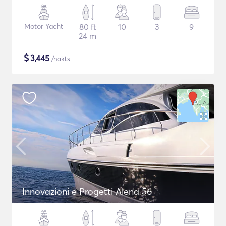
Motor Yacht
80 ft
10
3
9
24 m
$
3,445
/nakts
Innovazioni e Progetti Alena 56