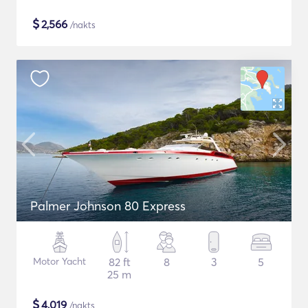
$
2,566
/nakts
Palmer Johnson 80 Express
Motor Yacht
82 ft
8
3
5
25 m
$
4,019
/nakts