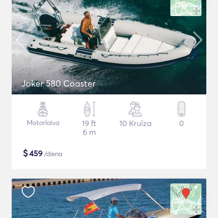
Joker 580 Coaster
Motorlaiva
19 ft
10 Kruīza
0
6 m
$
459
/diena