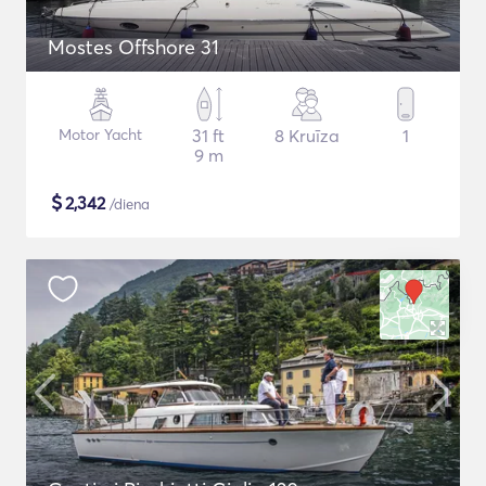
Mostes Offshore 31
Motor Yacht
31 ft
8 Kruīza
1
9 m
$
2,342
/diena