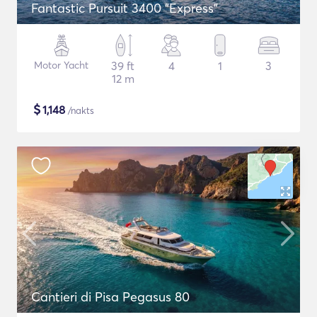
Fantastic Pursuit 3400 "Express"
Motor Yacht
39 ft
4
1
3
12 m
$
1,148
/nakts
Cantieri di Pisa Pegasus 80