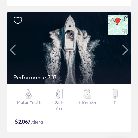
Performance 707
Motor Yacht
24 ft
7 Kruīza
0
7 m
$
2,067
/diena