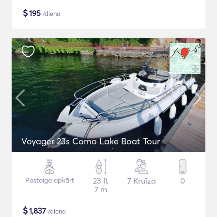
$
195
/diena
Voyager 23s Como Lake Boat Tour
Pastaiga apkārt
23 ft
7 Kruīza
0
7 m
$
1,837
/diena