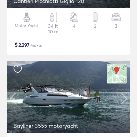
Cantieri Picchiotti Giglio 120
Motor Yacht
34 ft
4
2
3
10 m
$
2,297
/nakts
Bayliner 3555 motoryacht