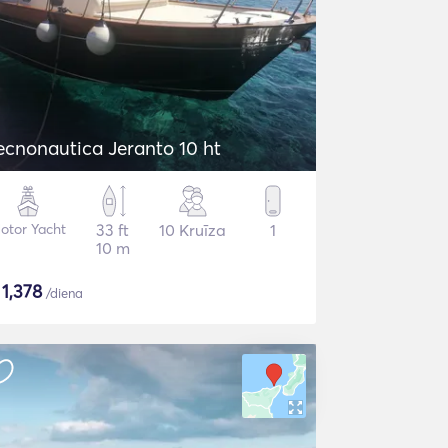
ecnonautica Jeranto 10 ht
otor Yacht
33 ft
10 Kruīza
1
10 m
$
1,378
/diena