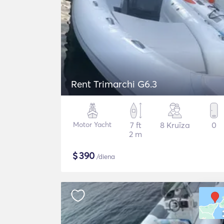
Rent Trimarchi G6.3
Motor Yacht
7 ft
8 Kruīza
0
2 m
$
390
/diena