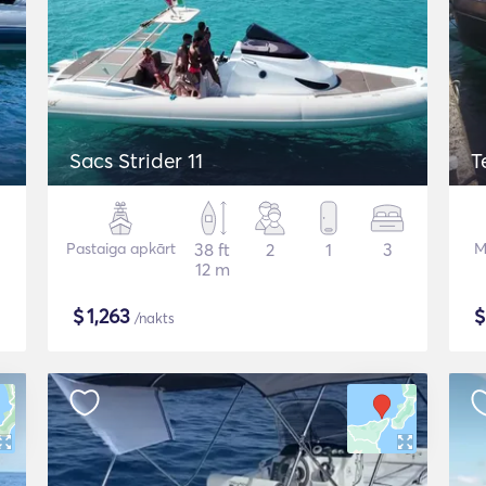
Sacs Strider 11
T
Pastaiga apkārt
38 ft
2
1
3
M
12 m
$
1,263
/nakts