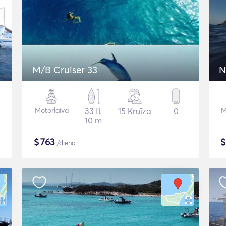
M/B Cruiser 33
N
Motorlaiva
33 ft
15 Kruīza
0
M
10 m
$
763
/diena