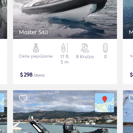
Master 540
M
Cietie piepūšamie
17 ft
8 Kruīza
0
M
5 m
$
298
/diena