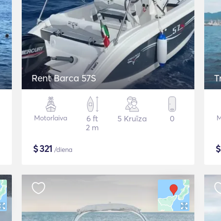
Rent Barca 57S
T
Motorlaiva
6 ft
5 Kruīza
0
M
2 m
$
321
/diena