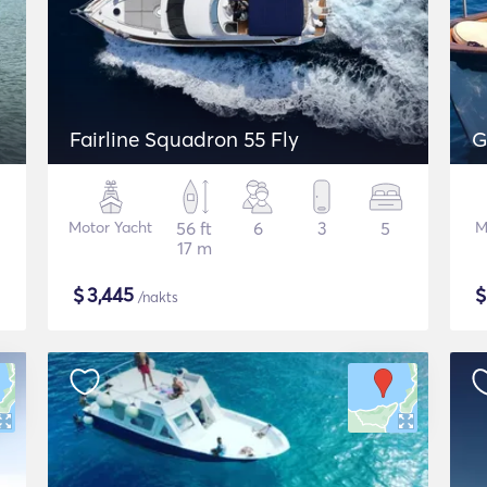
Fairline Squadron 55 Fly
G
Motor Yacht
56 ft
6
3
5
M
17 m
$
3,445
/nakts