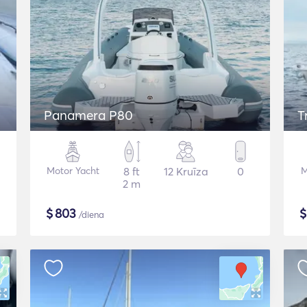
Panamera P80
T
Motor Yacht
8 ft
12 Kruīza
0
M
2 m
$
803
/diena