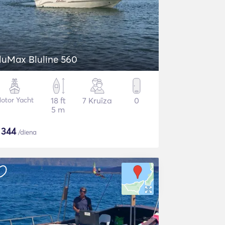
luMax Bluline 560
otor Yacht
18 ft
7 Kruīza
0
5 m
$
344
/diena