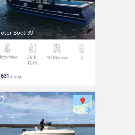
otor Boat 39
otorlaiva
39 ft
10 Kruīza
0
12 m
$
631
/diena