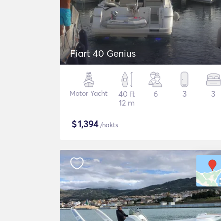
Fiart 40 Genius
Motor Yacht
40 ft
6
3
3
12 m
$
1,394
/nakts