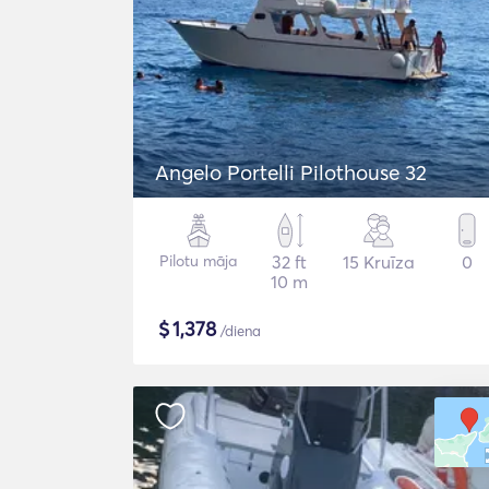
Angelo Portelli Pilothouse 32
Pilotu māja
32 ft
15 Kruīza
0
10 m
$
1,378
/diena