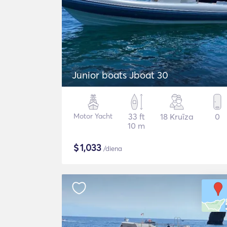
Junior boats Jboat 30
Motor Yacht
33 ft
18 Kruīza
0
10 m
$
1,033
/diena