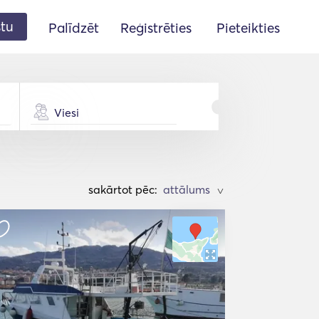
stu
Palīdzēt
Reģistrēties
Pieteikties
Viesi
sakārtot pēc:
>