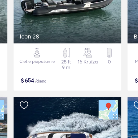
Icon 28
B
Cietie piepūšamie
28 ft
16 Kruīza
0
M
9 m
$
654
/diena