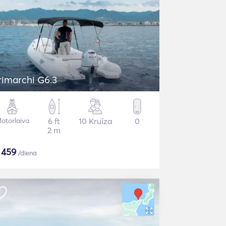
rimarchi G6.3
otorlaiva
6 ft
10 Kruīza
0
2 m
$
459
/diena