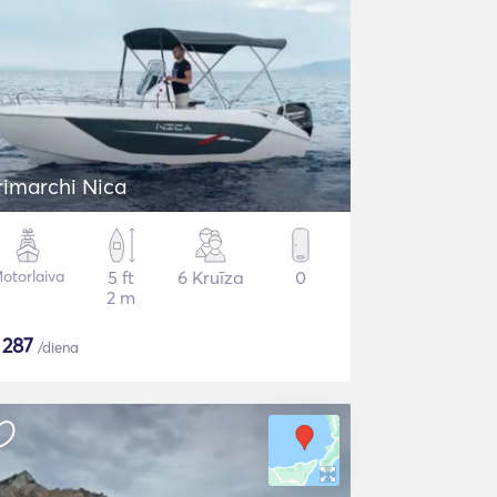
rimarchi Nica
otorlaiva
5 ft
6 Kruīza
0
2 m
$
287
/diena