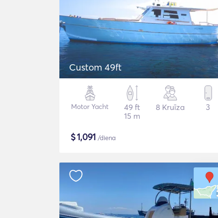
Custom 49ft
Motor Yacht
49 ft
8 Kruīza
3
15 m
$
1,091
/diena