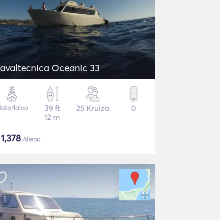
avaltecnica Oceanic 33
otorlaiva
39 ft
25 Kruīza
0
12 m
$
1,378
/diena