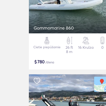
Gommomarine 860
Cietie piepūšamie
26 ft
16 Kruīza
0
8 m
$
780
/diena