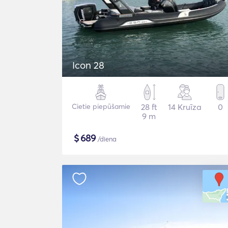
Icon 28
Cietie piepūšamie
28 ft
14 Kruīza
0
9 m
$
689
/diena