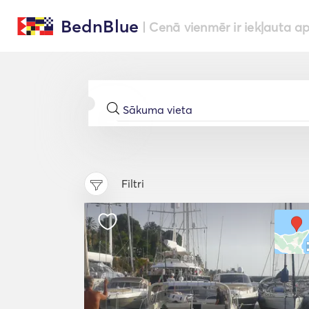
BednBlue
| Cenā vienmēr ir iekļauta a
Filtri