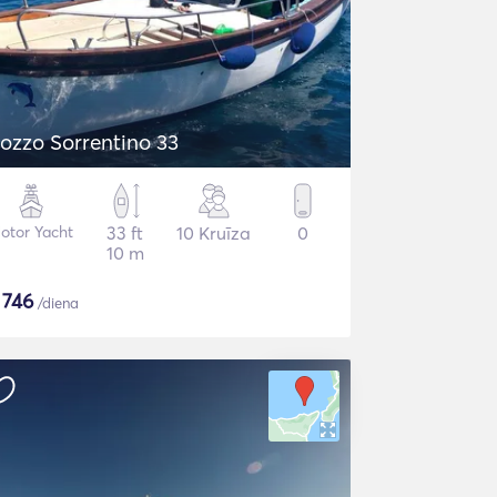
ozzo Sorrentino 33
otor Yacht
33 ft
10 Kruīza
0
10 m
$
746
/diena