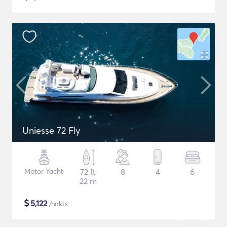
Uniesse 72 Fly
Motor Yacht
72 ft
8
4
6
22 m
$
5,122
/nakts