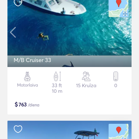
M/B Cruiser 33
Motorlaiva
33 ft
15 Kruīza
0
10 m
$
763
/diena