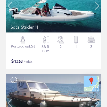
Sacs Strider 11
Pastaiga apkārt
38 ft
2
1
3
12 m
$
1,263
/nakts