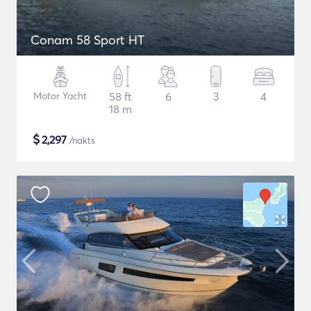
Conam 58 Sport HT
Motor Yacht
58 ft
6
3
4
18 m
$
2,297
/nakts