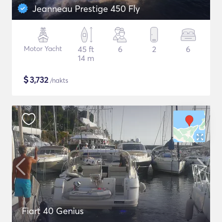
Jeanneau Prestige 450 Fly
Motor Yacht
45 ft
6
2
6
14 m
$
3,732
/nakts
Fiart 40 Genius