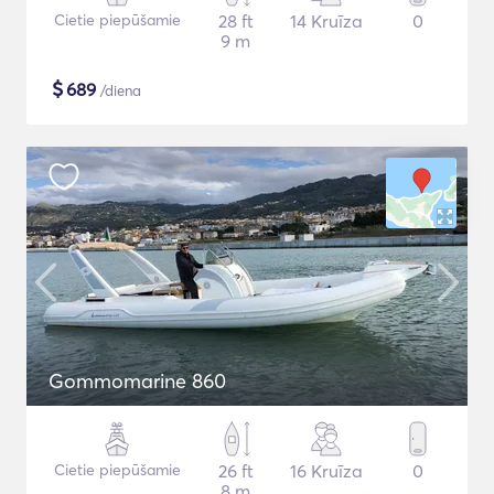
Cietie piepūšamie
28 ft
14 Kruīza
0
9 m
$
689
/diena
Gommomarine 860
Cietie piepūšamie
26 ft
16 Kruīza
0
8 m