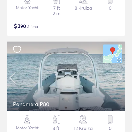
Motor Yacht
7 ft
8 Kruīza
0
2 m
$
390
/diena
Panamera P80
Motor Yacht
8 ft
12 Kruīza
0