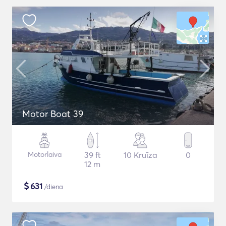
Motor Boat 39
Motorlaiva
39 ft
10 Kruīza
0
12 m
$
631
/diena