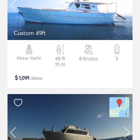
Custom 49ft
Motor Yacht
49 ft
8 Kruīza
3
15 m
$
1,091
/diena