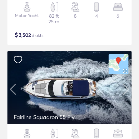
Motor Yacht
82 ft
8
4
6
25 m
$
3,502
/nakts
Fairline Squadron 55 Fly