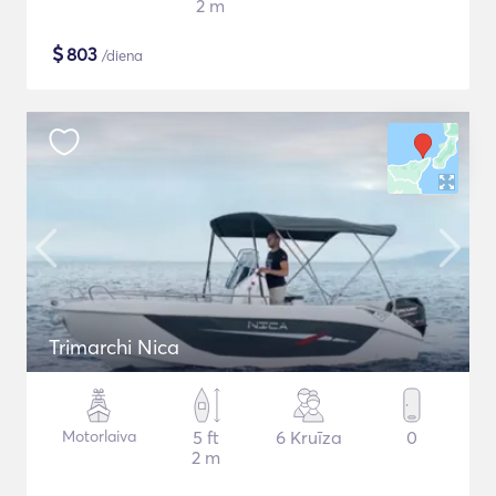
2 m
$
803
/diena
Trimarchi Nica
Motorlaiva
5 ft
6 Kruīza
0
2 m