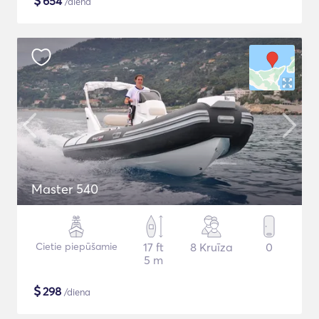
$
654
/diena
Master 540
Cietie piepūšamie
17 ft
8 Kruīza
0
5 m
$
298
/diena