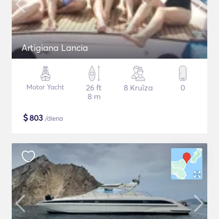
Artigiana Lancia
Motor Yacht
26 ft
8 Kruīza
0
8 m
$
803
/diena