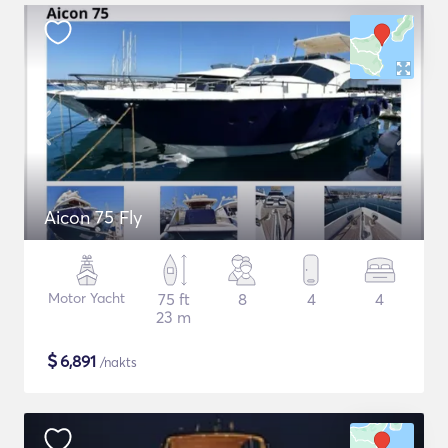
Aicon 75 Fly
Motor Yacht
75 ft
8
4
4
23 m
$
6,891
/nakts