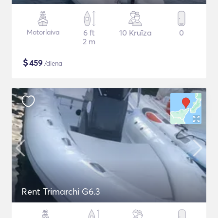
Motorlaiva
6 ft
10 Kruīza
0
2 m
$
459
/diena
Rent Trimarchi G6.3