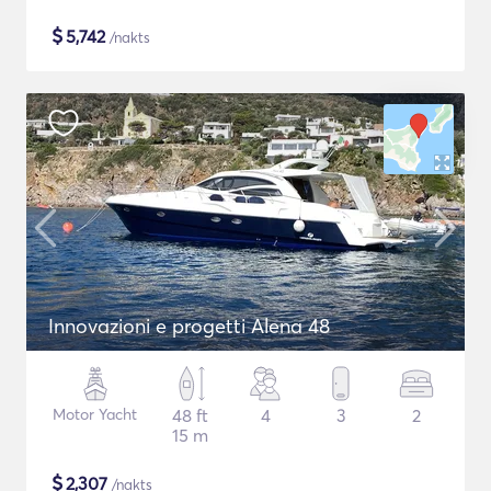
$
5,742
/nakts
Innovazioni e progetti Alena 48
Motor Yacht
48 ft
4
3
2
15 m
$
2,307
/nakts