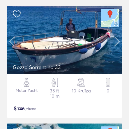
Gozzo Sorrentino 33
Motor Yacht
33 ft
10 Kruīza
0
10 m
$
746
/diena