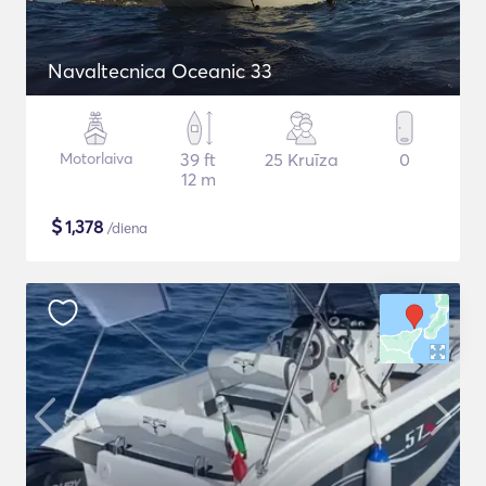
Navaltecnica Oceanic 33
Motorlaiva
39 ft
25 Kruīza
0
12 m
$
1,378
/diena