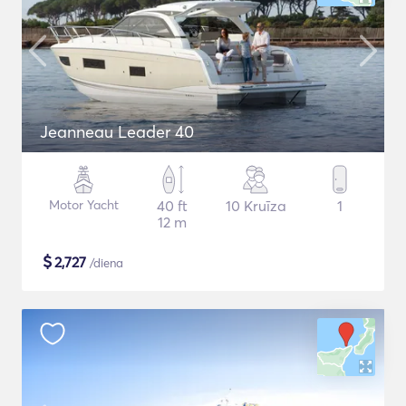
Jeanneau Leader 40
Motor Yacht
40 ft
10 Kruīza
1
12 m
$
2,727
/diena