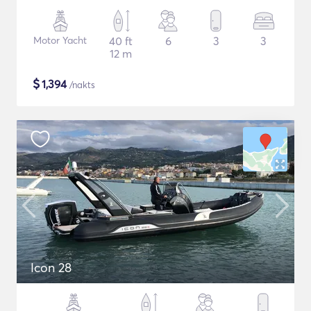
Motor Yacht
40 ft
6
3
3
12 m
$
1,394
/nakts
Icon 28