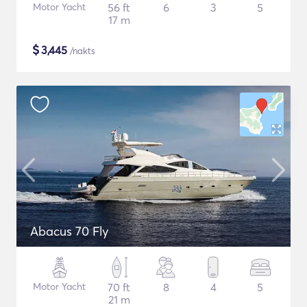
Motor Yacht
56 ft
6
3
5
17 m
$
3,445
/nakts
Abacus 70 Fly
Motor Yacht
70 ft
8
4
5
21 m