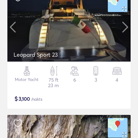
Leopard Sport 23
Motor Yacht
75 ft
6
3
4
23 m
$
3,100
/nakts