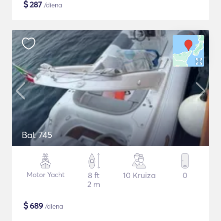
$
287
/diena
Bat 745
Motor Yacht
8 ft
10 Kruīza
0
2 m
$
689
/diena