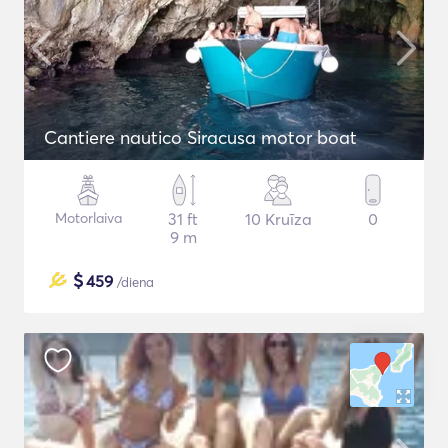
Cantiere nautico Siracusa motor boat
Motorlaiva
31 ft
10 Kruīza
0
9 m
$
459
/diena