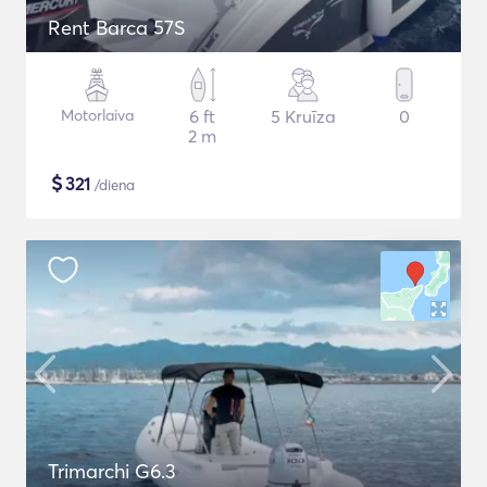
Rent Barca 57S
Motorlaiva
6 ft
5 Kruīza
0
2 m
$
321
/diena
Trimarchi G6.3