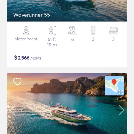
Waverunner 55
Motor Yacht
61 ft
6
3
3
19 m
$
2,566
/nakts