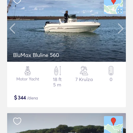
BluMax Bluline 560
Motor Yacht
18 ft
7 Kruīza
0
5 m
$
344
/diena