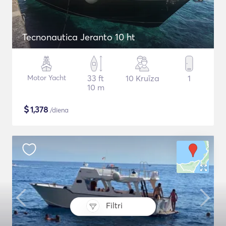
Tecnonautica Jeranto 10 ht
Motor Yacht
33 ft
10 Kruīza
1
10 m
$
1,378
/diena
Filtri