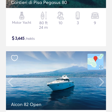
Cantieri di Pisa Pegasus 80
Motor Yacht
80 ft
10
3
9
24 m
$
3,445
/nakts
Aicon 82 Open