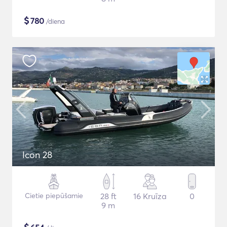
$
780
/diena
Icon 28
Cietie piepūšamie
28 ft
16 Kruīza
0
9 m