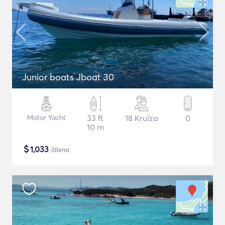
Junior boats Jboat 30
Motor Yacht
33 ft
18 Kruīza
0
10 m
$
1,033
/diena