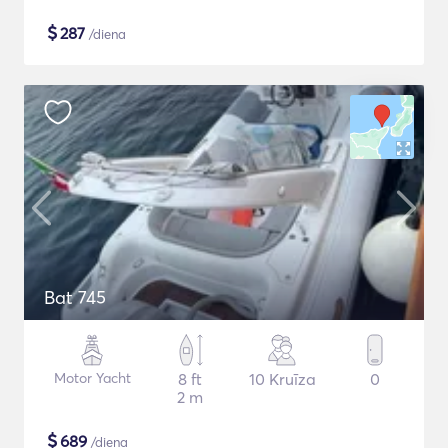
$
287
/diena
Bat 745
Motor Yacht
8 ft
10 Kruīza
0
2 m
$
689
/diena