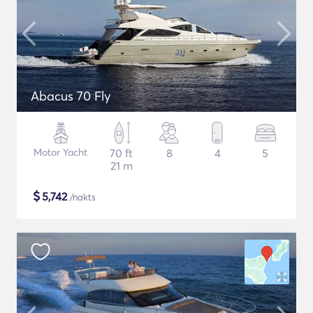
Abacus 70 Fly
Motor Yacht
70 ft
8
4
5
21 m
$
5,742
/nakts