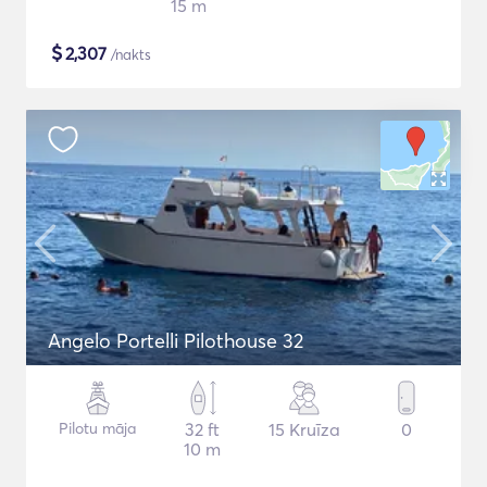
15 m
$
2,307
/nakts
Angelo Portelli Pilothouse 32
Pilotu māja
32 ft
15 Kruīza
0
10 m