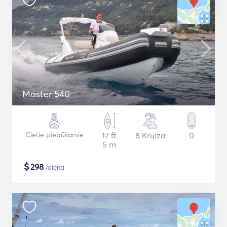
Master 540
Cietie piepūšamie
17 ft
8 Kruīza
0
5 m
$
298
/diena