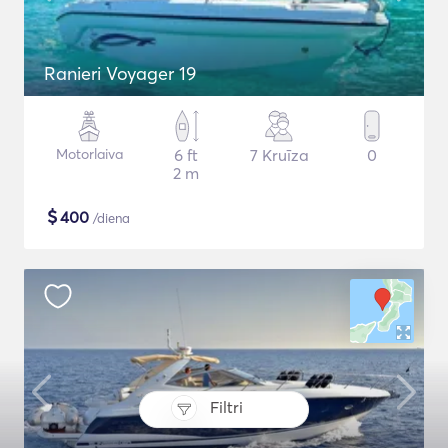
Ranieri Voyager 19
Motorlaiva
6 ft
7 Kruīza
0
2 m
$
400
/diena
Filtri