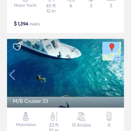
Motor Yacht
40 ft
6
3
3
12 m
$
1,394
/nakts
M/B Cruiser 33
Motorlaiva
33 ft
15 Kruīza
0
10 m