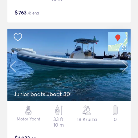
$
763
/diena
Junior boats Jboat 30
Motor Yacht
33 ft
18 Kruīza
0
10 m