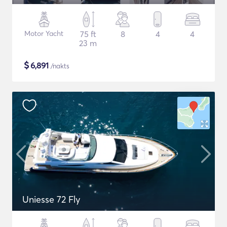
Motor Yacht
75 ft
8
4
4
23 m
$
6,891
/nakts
Uniesse 72 Fly