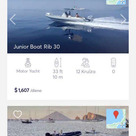
Junior Boat Rib 30
Motor Yacht
33 ft
12 Kruīza
0
10 m
$
1,607
/diena