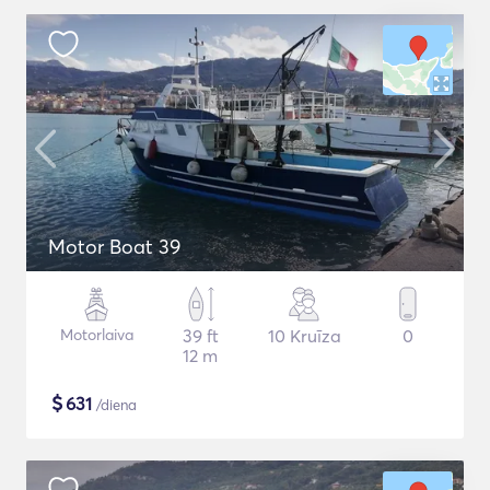
Motor Boat 39
Motorlaiva
39 ft
10 Kruīza
0
12 m
$
631
/diena