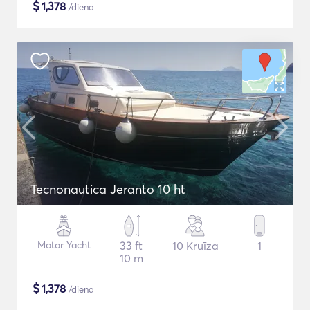
$
1,378
/diena
Tecnonautica Jeranto 10 ht
Motor Yacht
33 ft
10 Kruīza
1
10 m
$
1,378
/diena