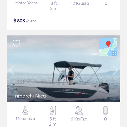
Motor Yacht
8 ft
12 Kruīza
0
2 m
$
803
/diena
Trimarchi Nica
Motorlaiva
5 ft
6 Kruīza
0
2 m