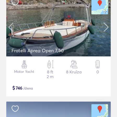
Fratelli Aprea Open 7,50
Motor Yacht
8 ft
8 Kruīza
0
2 m
$
746
/diena