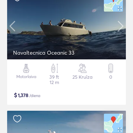
Navaltecnica Oceanic 33
Motorlaiva
39 ft
25 Kruīza
0
12 m
$
1,378
/diena