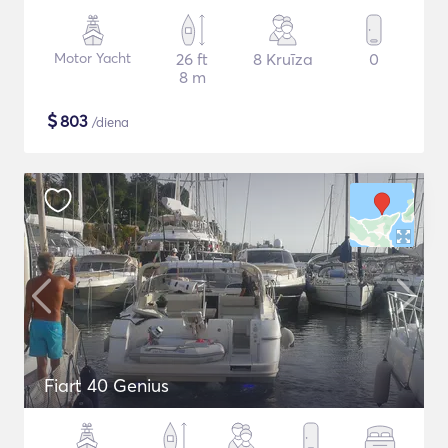
Motor Yacht
26 ft
8 Kruīza
0
8 m
$
803
/diena
Fiart 40 Genius