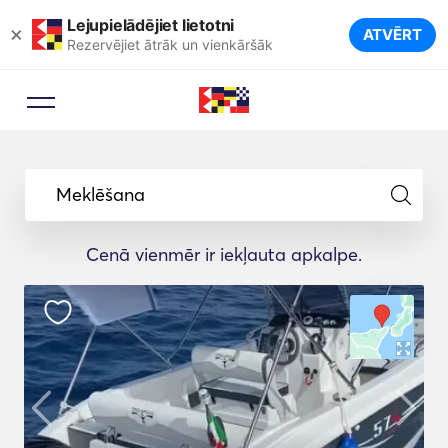
Lejupielādējiet lietotni
×
ATVĒRT
Rezervējiet ātrāk un vienkāršāk
Meklēšana
Cenā vienmēr ir iekļauta apkalpe.