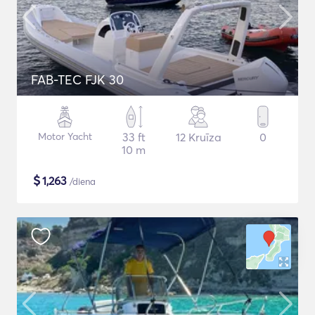
FAB-TEC FJK 30
Motor Yacht
33 ft
12 Kruīza
0
10 m
$
1,263
/diena