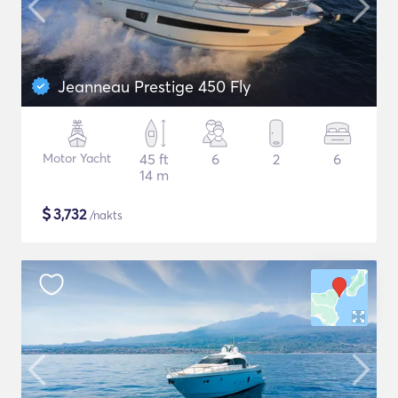
Jeanneau Prestige 450 Fly
Motor Yacht
45 ft
6
2
6
14 m
$
3,732
/nakts