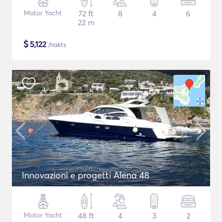
Motor Yacht
72 ft
8
4
6
22 m
$
5,122
/nakts
Innovazioni e progetti Alena 48
Motor Yacht
48 ft
4
3
2