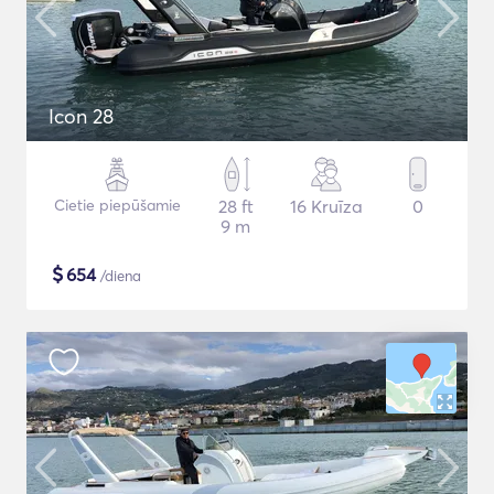
Icon 28
Cietie piepūšamie
28 ft
16 Kruīza
0
9 m
$
654
/diena