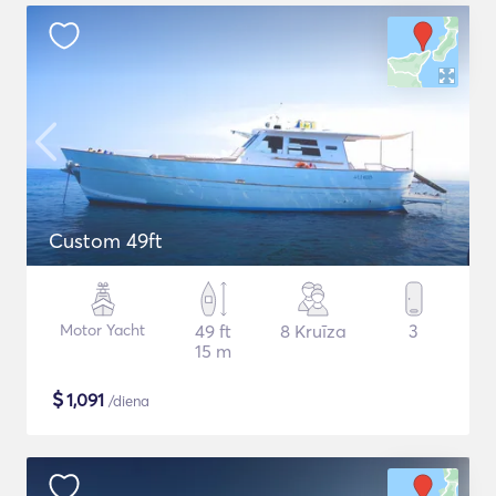
Custom 49ft
Motor Yacht
49 ft
8 Kruīza
3
15 m
$
1,091
/diena