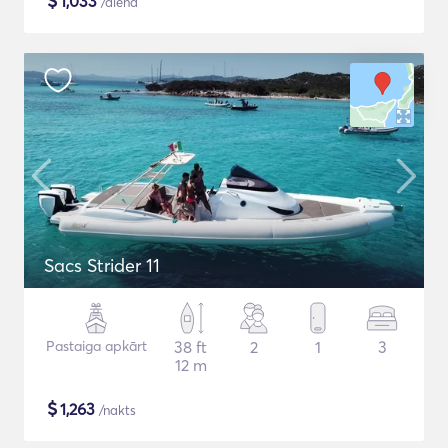
$
1,033
/diena
Sacs Strider 11
Pastaiga apkārt
38 ft
2
1
3
12 m
$
1,263
/nakts