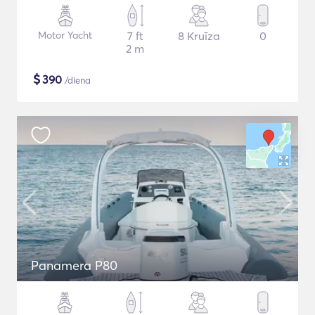
Motor Yacht
7 ft
8 Kruīza
0
2 m
$
390
/diena
Panamera P80