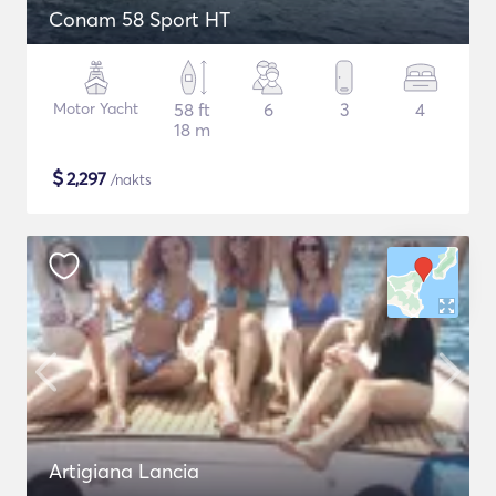
Conam 58 Sport HT
Motor Yacht
58 ft
6
3
4
18 m
$
2,297
/nakts
Artigiana Lancia