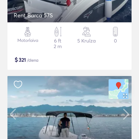
Rent Barca 57S
Motorlaiva
6 ft
5 Kruīza
0
2 m
$
321
/diena