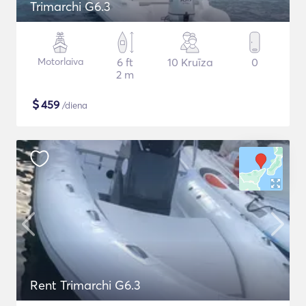
Trimarchi G6.3
Motorlaiva
6 ft
10 Kruīza
0
2 m
$
459
/diena
Rent Trimarchi G6.3