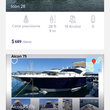
Icon 28
Cietie piepūšamie
28 ft
14 Kruīza
0
9 m
$
689
/diena
Aicon 75 Fly