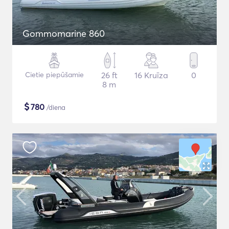
Gommomarine 860
Cietie piepūšamie
26 ft
16 Kruīza
0
8 m
$
780
/diena