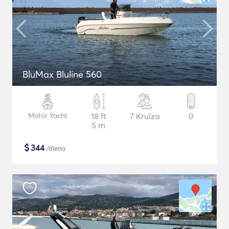
BluMax Bluline 560
Motor Yacht
18 ft
7 Kruīza
0
5 m
$
344
/diena