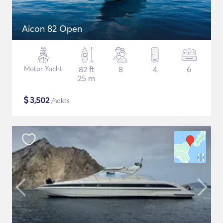
Aicon 82 Open
Motor Yacht
82 ft
8
4
6
25 m
$
3,502
/nakts