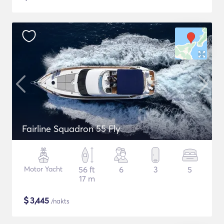
Fairline Squadron 55 Fly
Motor Yacht
56 ft
6
3
5
17 m
$
3,445
/nakts