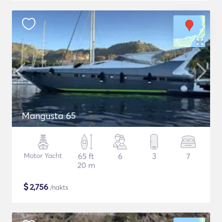
Mangusta 65
Motor Yacht
65 ft
6
3
7
20 m
$
2,756
/nakts