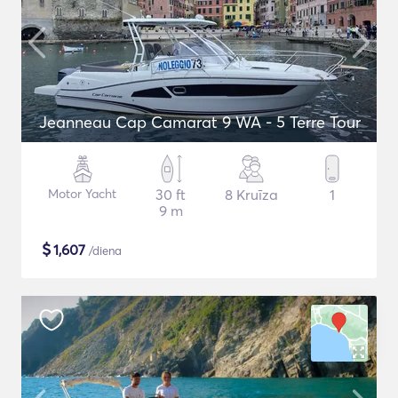
Jeanneau Cap Camarat 9 WA - 5 Terre Tour
Motor Yacht
30 ft
8 Kruīza
1
9 m
$
1,607
/diena