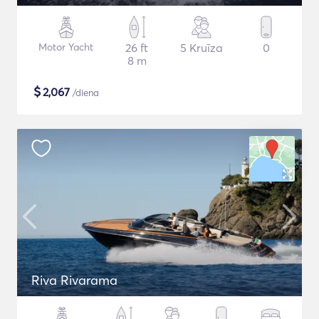
Motor Yacht
26 ft
5 Kruīza
0
8 m
$
2,067
/diena
Riva Rivarama