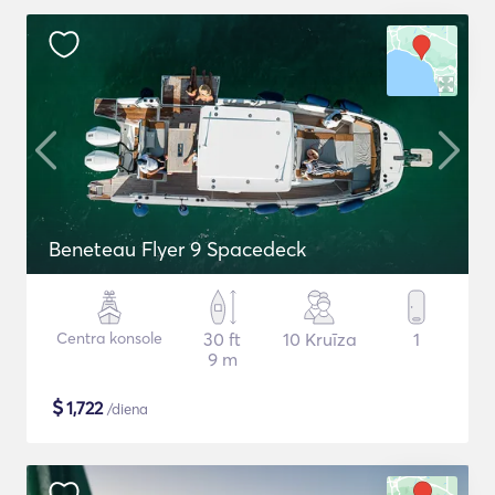
Beneteau Flyer 9 Spacedeck
Centra konsole
30 ft
10 Kruīza
1
9 m
$
1,722
/diena