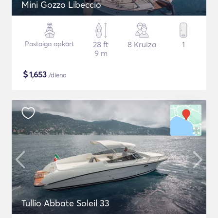
Mini Gozzo Libeccio
Pastaiga apkārt
28 ft
8 Kruīza
1
9 m
$
1,653
/diena
Tullio Abbate Soleil 33