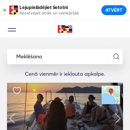
Lejupielādējiet lietotni
×
ATVĒRT
Rezervējiet ātrāk un vienkāršāk
Meklēšana
Cenā vienmēr ir iekļauta apkalpe.