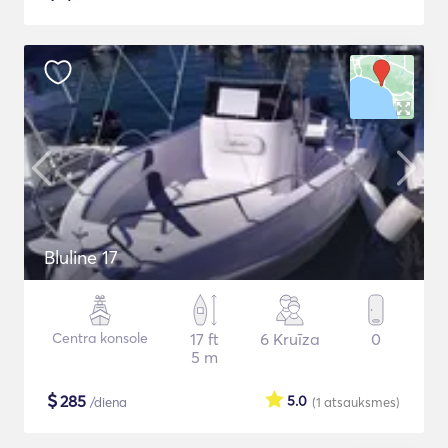
Bluline 17
Centra konsole
17 ft
6 Kruīza
0
5 m
$
285
5.0
/diena
(1
atsauksmes
)