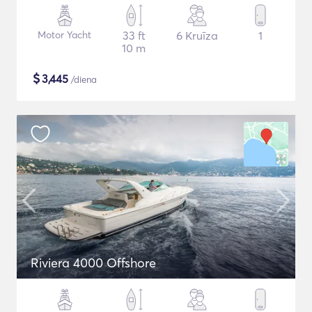
Motor Yacht
33 ft
6 Kruīza
1
10 m
$
3,445
/diena
Riviera 4000 Offshore