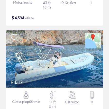
Motor Yacht
43 ft
9 Kruīza
1
13 m
$
4,594
/diena
RIB 17
Cietie piepūšamie
17 ft
6 Kruīza
0
5 m