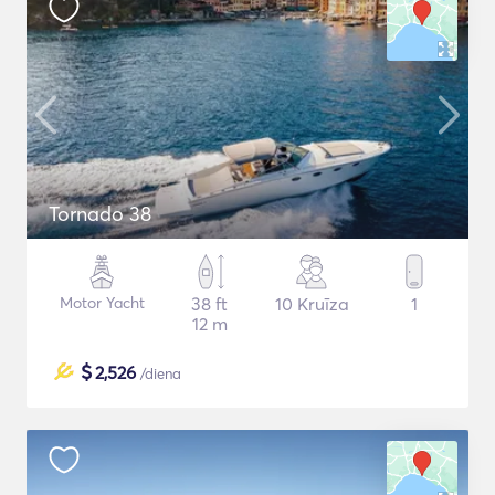
Tornado 38
Motor Yacht
38 ft
10 Kruīza
1
12 m
$
2,526
/diena