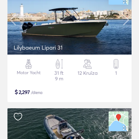
Lilybaeum Lipari 31
Motor Yacht
31 ft
12 Kruīza
1
9 m
$
2,297
/diena