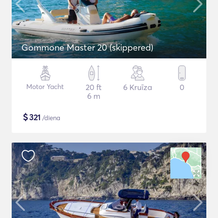
Gommone Master 20 (skippered)
Motor Yacht
20 ft
6 Kruīza
0
6 m
$
321
/diena