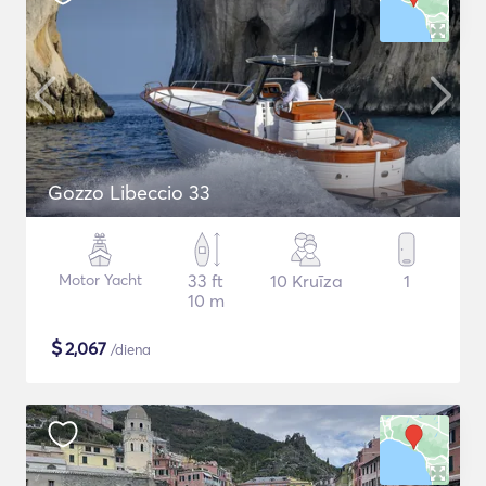
Gozzo Libeccio 33
Motor Yacht
33 ft
10 Kruīza
1
10 m
$
2,067
/diena