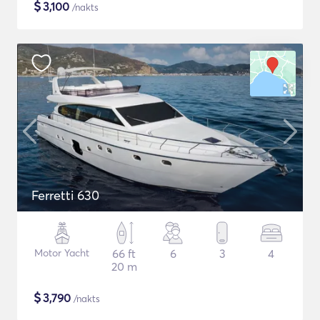
$
3,100
/nakts
Ferretti 630
Motor Yacht
66 ft
6
3
4
20 m
$
3,790
/nakts