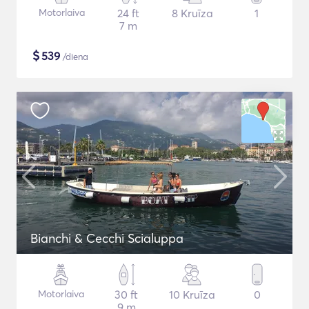
Motorlaiva
24 ft
8 Kruīza
1
7 m
$
539
/diena
Bianchi & Cecchi Scialuppa
Motorlaiva
30 ft
10 Kruīza
0
9 m