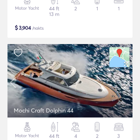
Motor Yacht
44 ft
2
1
1
13 m
$
3,904
/nakts
Mochi Craft Dolphin 44
Motor Yacht
44 ft
4
2
3