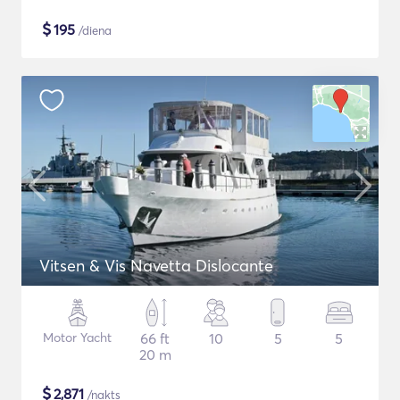
$
195
/diena
Vitsen & Vis Navetta Dislocante
Motor Yacht
66 ft
10
5
5
20 m
$
2,871
/nakts