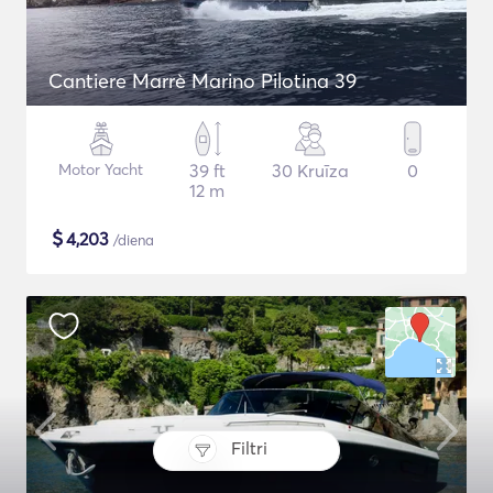
Cantiere Marrè Marino Pilotina 39
Motor Yacht
39 ft
30 Kruīza
0
12 m
$
4,203
/diena
Filtri