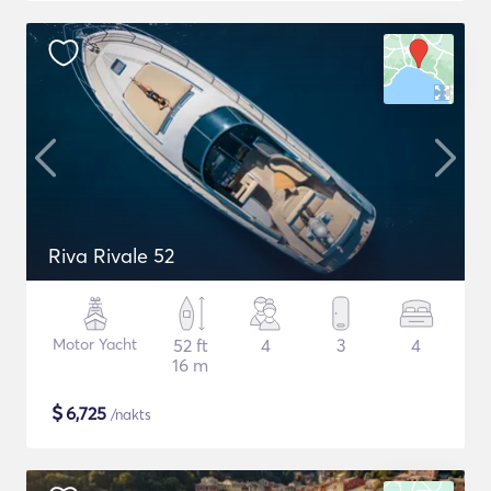
Riva Rivale 52
Motor Yacht
52 ft
4
3
4
16 m
$
6,725
/nakts