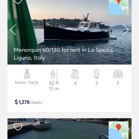
Menorquin 60/130 for rent in La Spezia,
Liguria, Italy
Motor Yacht
42 ft
4
2
3
13 m
$
1,378
/nakts