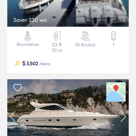
Saver 330 wa
Ātrumlaivas
33 ft
10 Kruīza
1
10 m
$
3,502
/diena