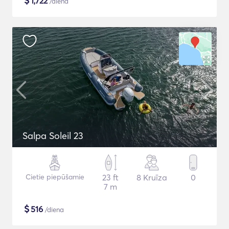
$
1,722
/diena
Salpa Soleil 23
Cietie piepūšamie
23 ft
8 Kruīza
0
7 m
$
516
/diena