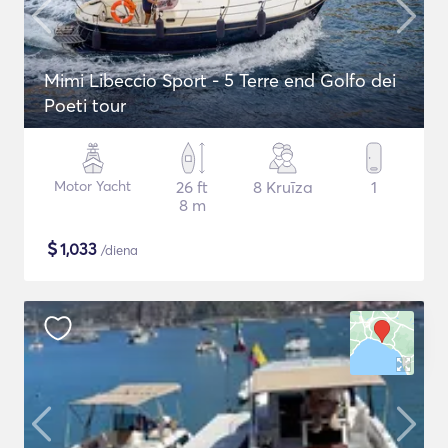
Mimi Libeccio Sport - 5 Terre end Golfo dei
Poeti tour
Motor Yacht
26 ft
8 Kruīza
1
8 m
$
1,033
/diena