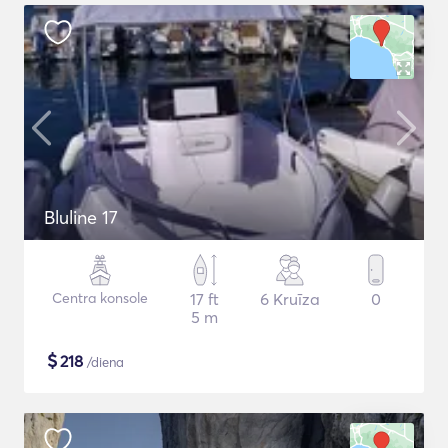
Bluline 17
Centra konsole
17 ft
6 Kruīza
0
5 m
$
218
/diena