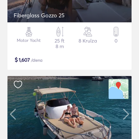
Fiberglass Gozzo 25
Motor Yacht
25 ft
8 Kruīza
0
8 m
$
1,607
/diena