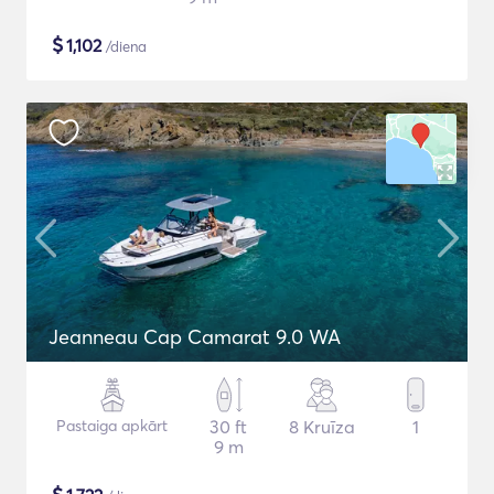
$
1,102
/diena
Jeanneau Cap Camarat 9.0 WA
Pastaiga apkārt
30 ft
8 Kruīza
1
9 m