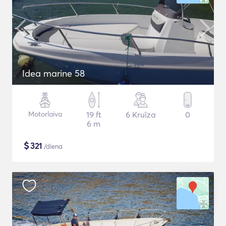
Idea marine 58
Motorlaiva
19 ft
6 Kruīza
0
6 m
$
321
/diena