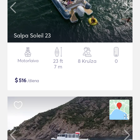
Salpa Soleil 23
Motorlaiva
23 ft
8 Kruīza
0
7 m
$
516
/diena