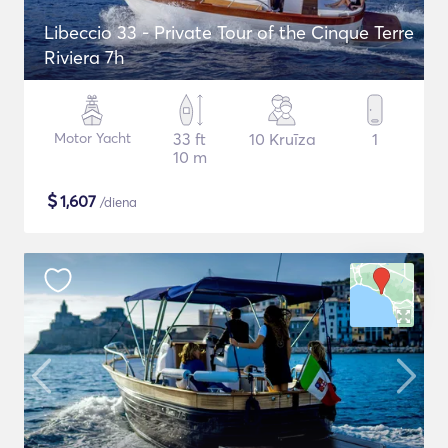
Libeccio 33 - Private Tour of the Cinque Terre
Riviera 7h
Motor Yacht
33 ft
10 Kruīza
1
10 m
$
1,607
/diena