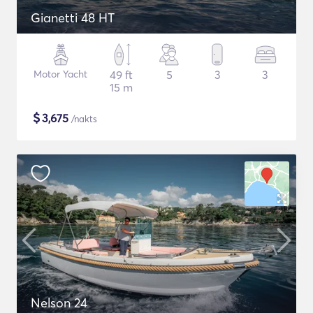
Gianetti 48 HT
Motor Yacht
49 ft
5
3
3
15 m
$
3,675
/nakts
Nelson 24