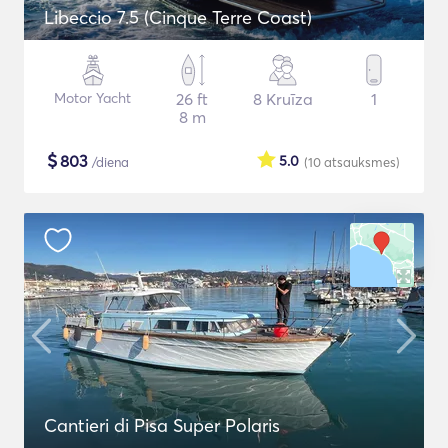
Libeccio 7.5 (Cinque Terre Coast)
Motor Yacht
26 ft
8 Kruīza
1
8 m
$
803
5.0
/diena
(10
atsauksmes
)
Cantieri di Pisa Super Polaris