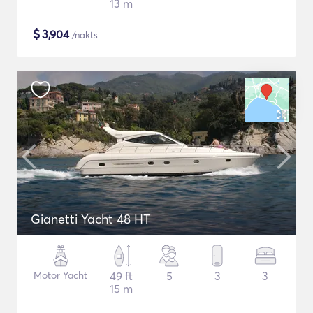
13 m
$
3,904
/nakts
Gianetti Yacht 48 HT
Motor Yacht
49 ft
5
3
3
15 m