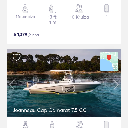
Motorlaiva
13 ft
10 Kruīza
1
4 m
$
1,378
/diena
Jeanneau Cap Camarat 7.5 CC