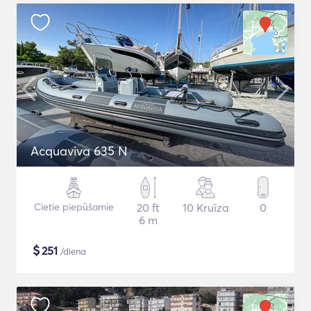
Acquaviva 635 N
Cietie piepūšamie
20 ft
10 Kruīza
0
6 m
$
251
/diena