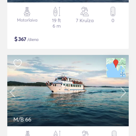
Motorlaiva
19 ft
7 Kruīza
0
6 m
$
367
/diena
M/B 66