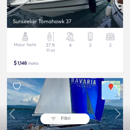
Sunseeker Tomahawk 37
Motor Yacht
37 ft
4
2
2
11 m
$
1,148
/nakts
Filtri