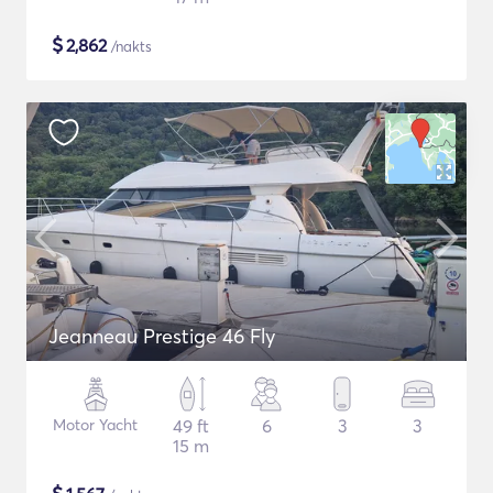
$
2,862
/nakts
Jeanneau Prestige 46 Fly
Motor Yacht
49 ft
6
3
3
15 m