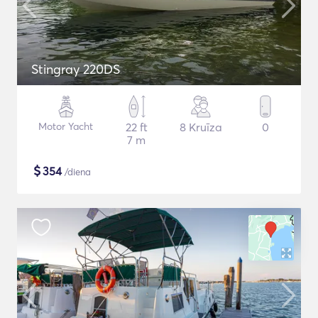
Stingray 220DS
Motor Yacht
22 ft
8 Kruīza
0
7 m
$
354
/diena