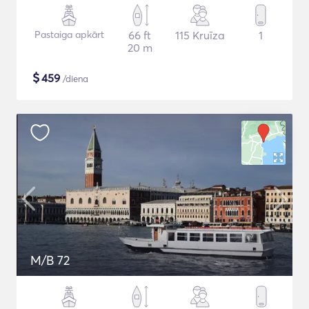
Pastaiga apkārt
66 ft
115 Kruīza
1
20 m
$
459
/diena
M/B 72