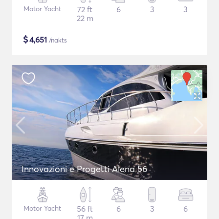
Motor Yacht
72 ft
6
3
3
22 m
$
4,651
/nakts
Innovazioni e Progetti Alena 56
Motor Yacht
56 ft
6
3
6
17 m