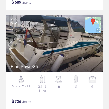
$
689
/nakts
Elan Power35
Motor Yacht
35 ft
6
3
6
11 m
$
706
/nakts