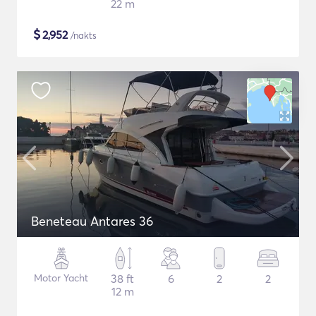
22 m
$
2,952
/nakts
Beneteau Antares 36
Motor Yacht
38 ft
6
2
2
12 m