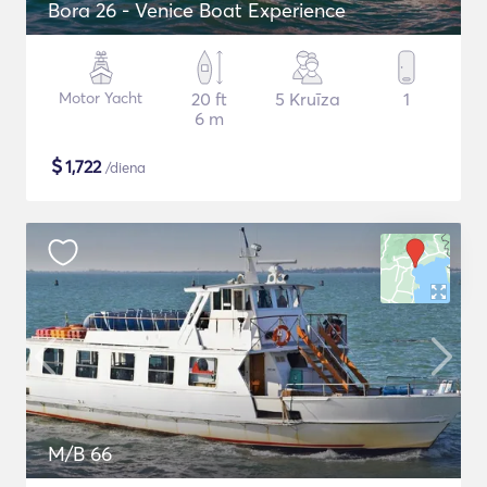
Bora 26 - Venice Boat Experience
Motor Yacht
20 ft
5 Kruīza
1
6 m
$
1,722
/diena
M/B 66