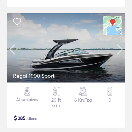
Regal 1900 Sport
Ātrumlaivas
20 ft
6 Kruīza
0
6 m
$
285
/diena