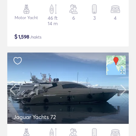
Motor Yacht
46 ft
6
3
4
14 m
$
1,598
/nakts
Jaguar Yachts 72