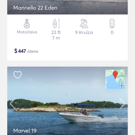
Marinello 22 Eden
Motorlaiva
23 ft
9 Kruīza
0
7 m
$
447
/diena
Marvel 19