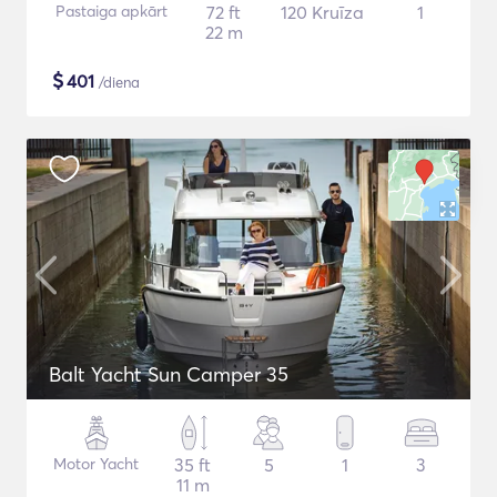
Pastaiga apkārt
72 ft
120 Kruīza
1
22 m
$
401
/diena
Balt Yacht Sun Camper 35
Motor Yacht
35 ft
5
1
3
11 m