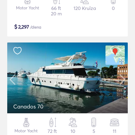
Motor Yacht
66 ft
120 Kruīza
0
20 m
$
2,297
/diena
Canados 70
Motor Yacht
72 ft
10
5
11