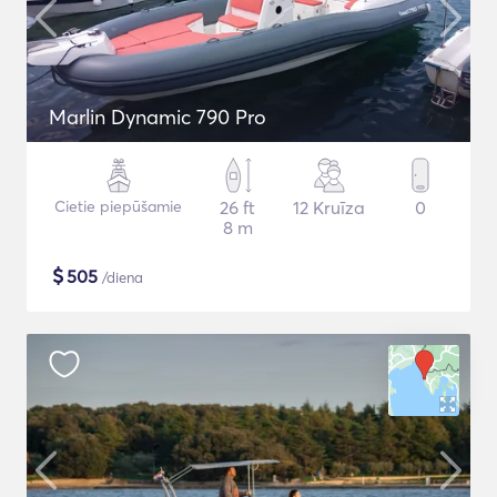
Marlin Dynamic 790 Pro
Cietie piepūšamie
26 ft
12 Kruīza
0
8 m
$
505
/diena