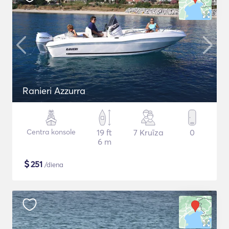
Ranieri Azzurra
Centra konsole
19 ft
7 Kruīza
0
6 m
$
251
/diena