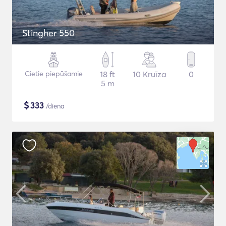
Stingher 550
Cietie piepūšamie
18 ft
10 Kruīza
0
5 m
$
333
/diena