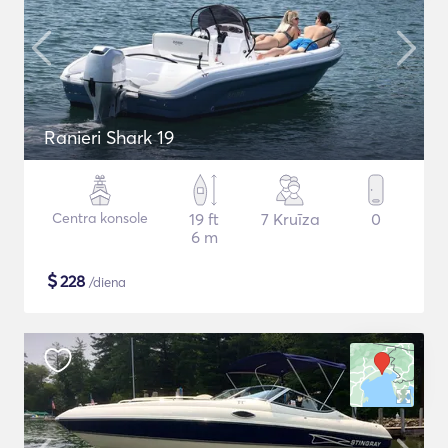
Ranieri Shark 19
Centra konsole
19 ft
7 Kruīza
0
6 m
$
228
/diena