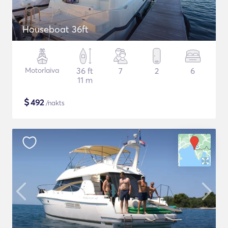
Houseboat 36ft
Motorlaiva
36 ft
7
2
6
11 m
$
492
/nakts