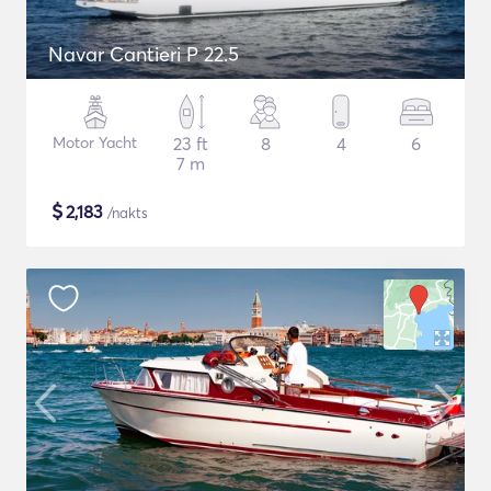
Navar Cantieri P 22.5
Motor Yacht
23 ft
8
4
6
7 m
$
2,183
/nakts