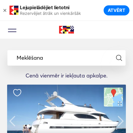
Lejupielādējiet lietotni
×
ATVĒRT
Rezervējiet ātrāk un vienkāršāk
Meklēšana
Cenā vienmēr ir iekļauta apkalpe.