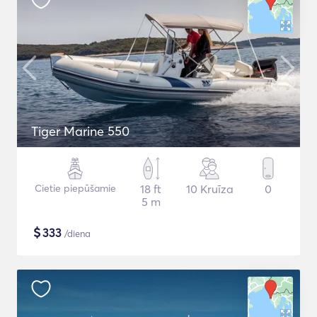
Tiger Marine 550
Cietie piepūšamie
18 ft
10 Kruīza
0
5 m
$
333
/diena