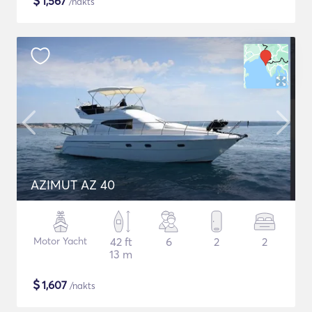
$
1,567
/nakts
AZIMUT AZ 40
Motor Yacht
42 ft
6
2
2
13 m
$
1,607
/nakts