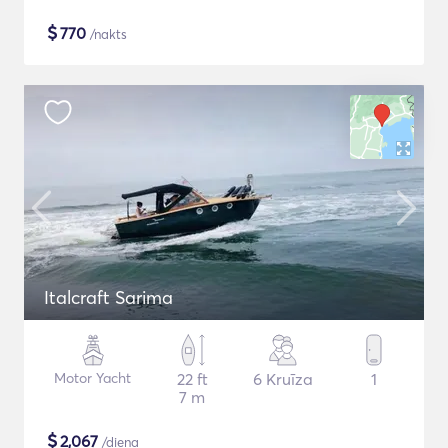
$
770
/nakts
Italcraft Sarima
Motor Yacht
22 ft
6 Kruīza
1
7 m
$
2,067
/diena