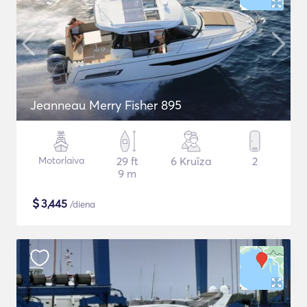
Jeanneau Merry Fisher 895
Motorlaiva
29 ft
6 Kruīza
2
9 m
$
3,445
/diena