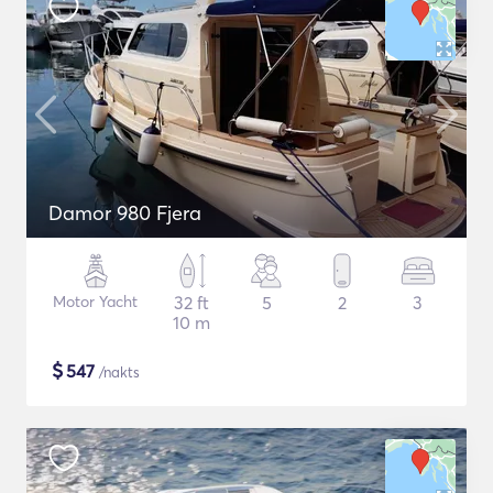
Damor 980 Fjera
Motor Yacht
32 ft
5
2
3
10 m
$
547
/nakts