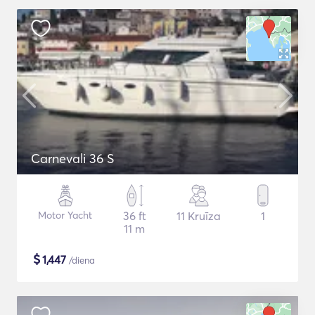
Carnevali 36 S
Motor Yacht
36 ft
11 Kruīza
1
11 m
$
1,447
/diena