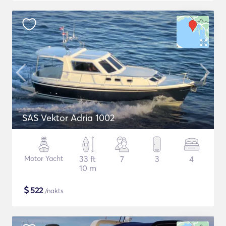
SAS Vektor Adria 1002
Motor Yacht
33 ft
7
3
4
10 m
$
522
/nakts