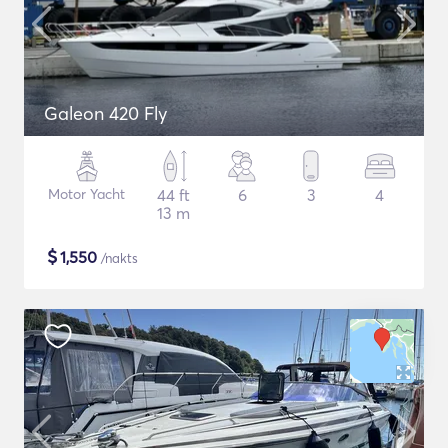
Galeon 420 Fly
Motor Yacht
44 ft
6
3
4
13 m
$
1,550
/nakts