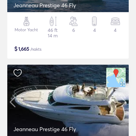
Jeanneau Prestige 46 Fly
Motor Yacht
46 ft
6
4
4
14 m
$
1,665
/nakts
Jeanneau Prestige 46 Fly