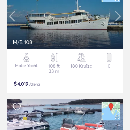
M/B 108
Motor Yacht
108 ft
180 Kruīza
0
33 m
$
4,019
/diena