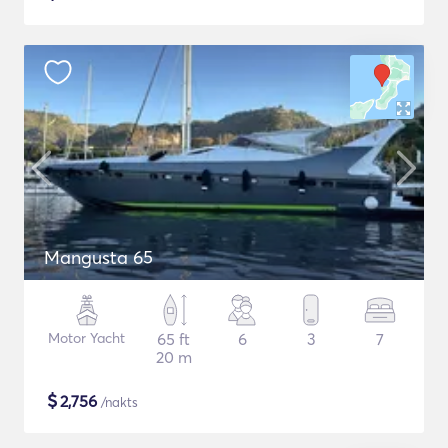
Mangusta 65
Motor Yacht
65 ft
6
3
7
20 m
$
2,756
/nakts