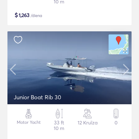
10 m
$
1,263
/diena
Junior Boat Rib 30
Motor Yacht
33 ft
12 Kruīza
0
10 m