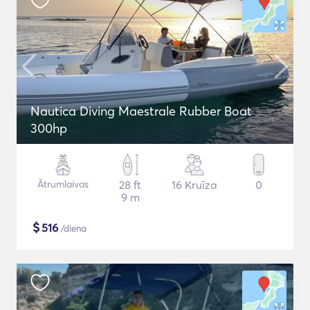
Nautica Diving Maestrale Rubber Boat
300hp
Ātrumlaivas
28 ft
16 Kruīza
0
9 m
$
516
/diena