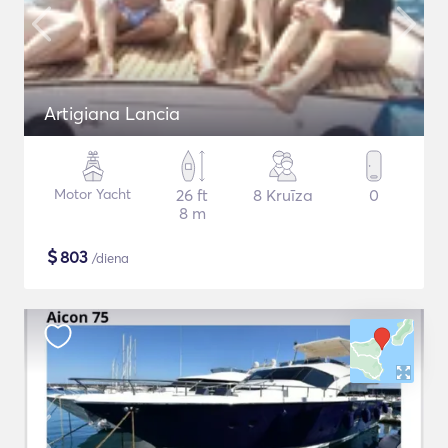
Artigiana Lancia
Motor Yacht
26 ft
8 Kruīza
0
8 m
$
803
/diena