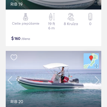
RIB 19
Cietie piepūšamie
19 ft
8 Kruīza
0
6 m
$
160
/diena
RIB 20