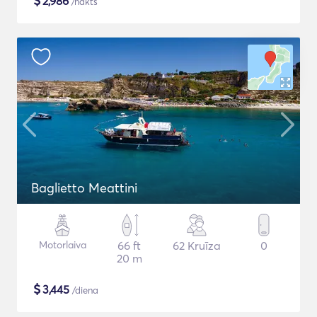
$
2,986
/nakts
Baglietto Meattini
Motorlaiva
66 ft
62 Kruīza
0
20 m
$
3,445
/diena