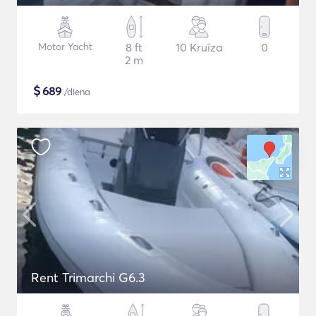
Motor Yacht
8 ft
10 Kruīza
0
2 m
$
689
/diena
Rent Trimarchi G6.3