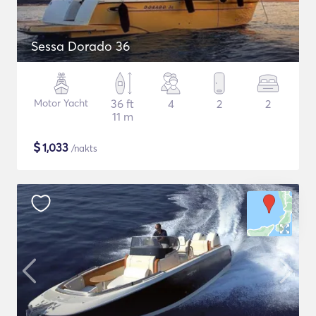
Sessa Dorado 36
Motor Yacht
36 ft
4
2
2
11 m
$
1,033
/nakts