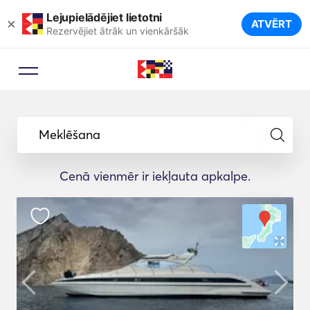
Lejupielādējiet lietotni
×
ATVĒRT
Rezervējiet ātrāk un vienkāršāk
Meklēšana
Cenā vienmēr ir iekļauta apkalpe.