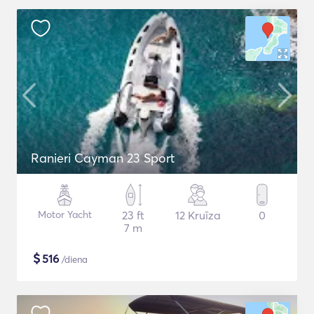
Ranieri Cayman 23 Sport
Motor Yacht
23 ft
12 Kruīza
0
7 m
$
516
/diena