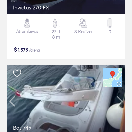
Invictus 270 FX
Ātrumlaivas
27 ft
8 Kruīza
0
8 m
$
1,573
/diena
Bat 745