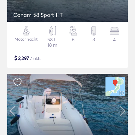
Conam 58 Sport HT
Motor Yacht
58 ft
6
3
4
18 m
$
2,297
/nakts