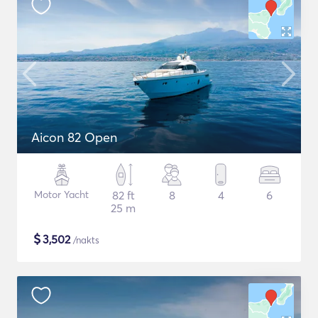
Aicon 82 Open
Motor Yacht
82 ft
8
4
6
25 m
$
3,502
/nakts