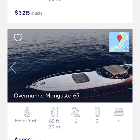
$
3,215
/nakts
Overmarine Mangusta 65
Motor Yacht
65 ft
6
3
4
20 m