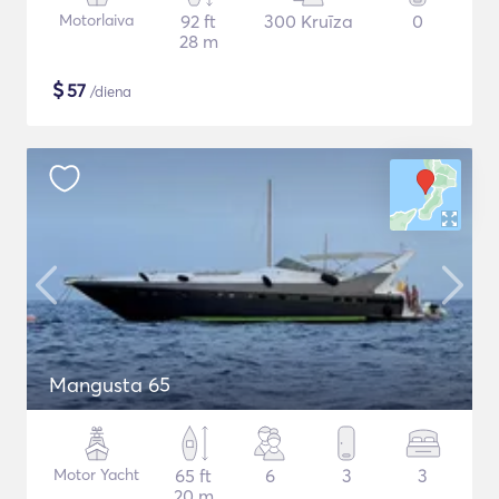
Motorlaiva
92 ft
300 Kruīza
0
28 m
$
57
/diena
Mangusta 65
Motor Yacht
65 ft
6
3
3
20 m