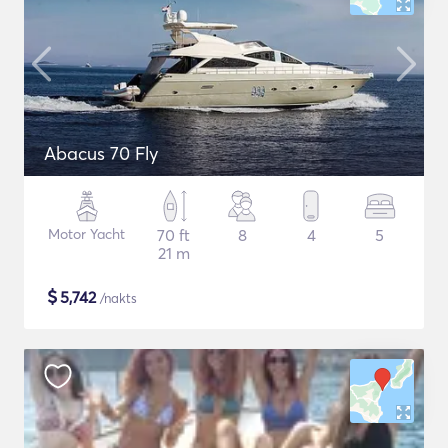
Abacus 70 Fly
Motor Yacht
70 ft
8
4
5
21 m
$
5,742
/nakts