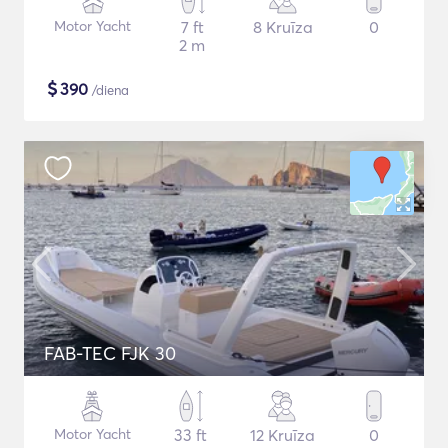
Motor Yacht
7 ft
8 Kruīza
0
2 m
$
390
/diena
FAB-TEC FJK 30
Motor Yacht
33 ft
12 Kruīza
0