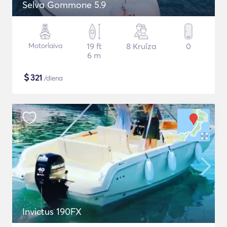
Selva Gommone 5.9
Motorlaiva
19 ft
8 Kruīza
0
6 m
$
321
/diena
Invictus 190FX