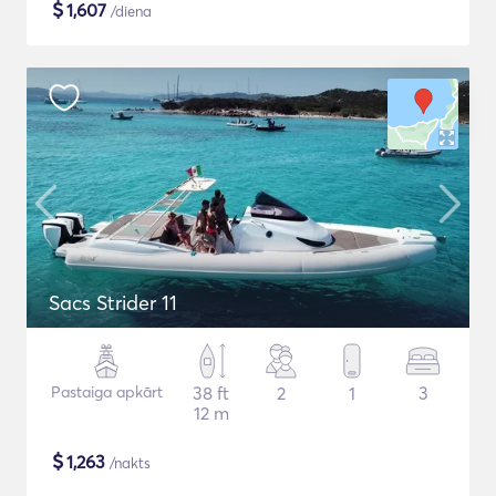
$
1,607
/diena
Sacs Strider 11
Pastaiga apkārt
38 ft
2
1
3
12 m
$
1,263
/nakts