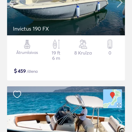
Invictus 190 FX
Ātrumlaivas
19 ft
8 Kruīza
0
6 m
$
459
/diena