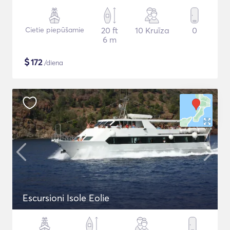
Cietie piepūšamie
20 ft
10 Kruīza
0
6 m
$
172
/diena
Escursioni Isole Eolie