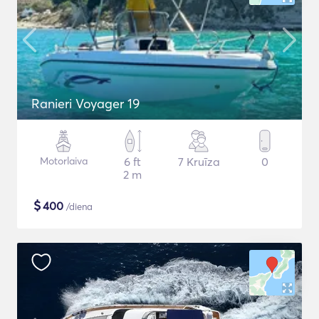
Ranieri Voyager 19
Motorlaiva
6 ft
7 Kruīza
0
2 m
$
400
/diena