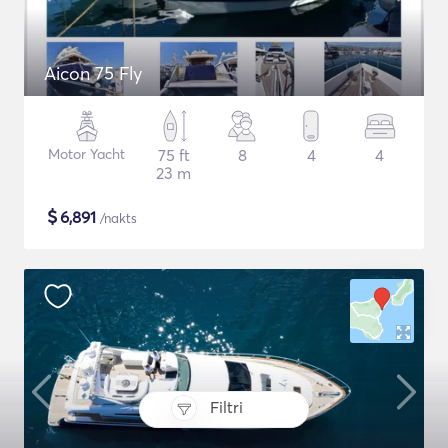
Aicon 75 Fly
Motor Yacht
75 ft
8
4
4
23 m
$
6,891
/nakts
Filtri