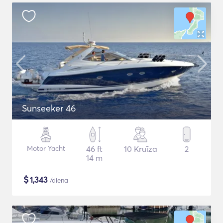
Sunseeker 46
Motor Yacht
46 ft
10 Kruīza
2
14 m
$
1,343
/diena