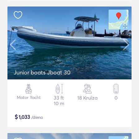
Junior boats Jboat 30
Motor Yacht
33 ft
18 Kruīza
0
10 m
$
1,033
/diena