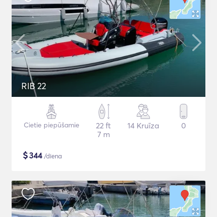
RIB 22
Cietie piepūšamie
22 ft
14 Kruīza
0
7 m
$
344
/diena