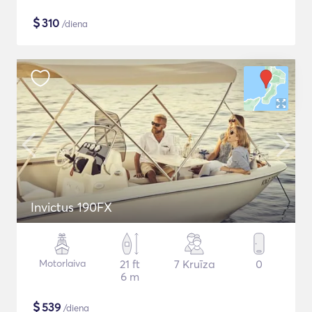
$
310
/diena
Invictus 190FX
Motorlaiva
21 ft
7 Kruīza
0
6 m
$
539
/diena