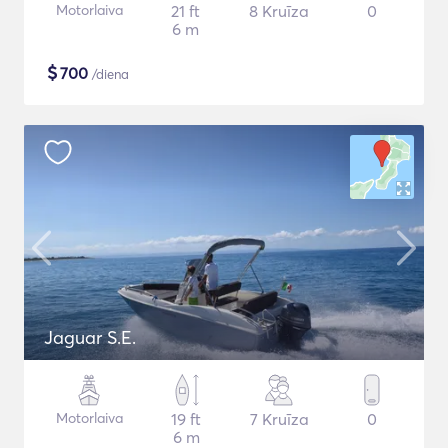
Motorlaiva
21 ft
8 Kruīza
0
6 m
$
700
/diena
Jaguar S.E.
Motorlaiva
19 ft
7 Kruīza
0
6 m