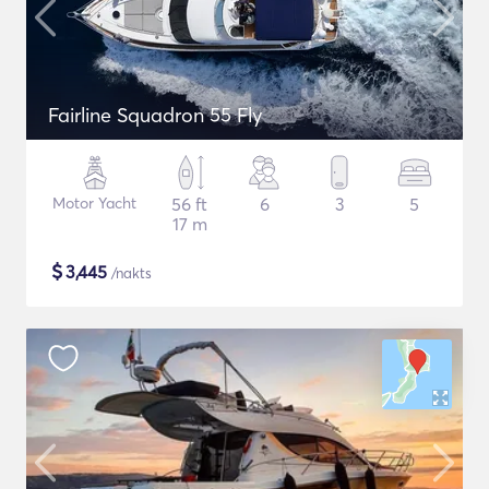
Fairline Squadron 55 Fly
Motor Yacht
56 ft
6
3
5
17 m
$
3,445
/nakts