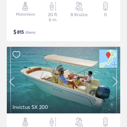
Motorlaiva
20 ft
8 Kruīza
0
6 m
$
815
/diena
Invictus SX 200