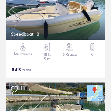
Speedboat 18
Ātrumlaivas
18 ft
6 Kruīza
0
5 m
$
413
/diena