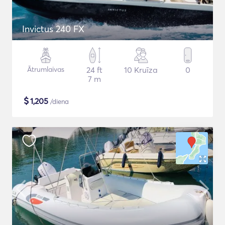
Invictus 240 FX
Ātrumlaivas
24 ft
10 Kruīza
0
7 m
$
1,205
/diena