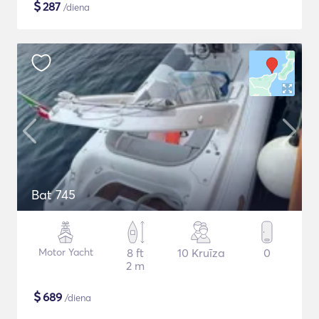
$
287
/diena
Bat 745
Motor Yacht
8 ft
10 Kruīza
0
2 m
$
689
/diena