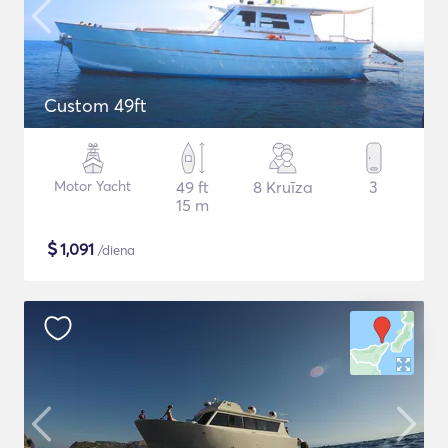
Custom 49ft
Motor Yacht
49 ft
8 Kruīza
3
15 m
$
1,091
/diena