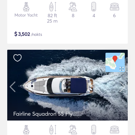
Motor Yacht
82 ft
8
4
6
25 m
$
3,502
/nakts
Fairline Squadron 55 Fly