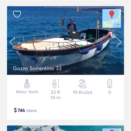
Gozzo Sorrentino 33
Motor Yacht
33 ft
10 Kruīza
0
10 m
$
746
/diena