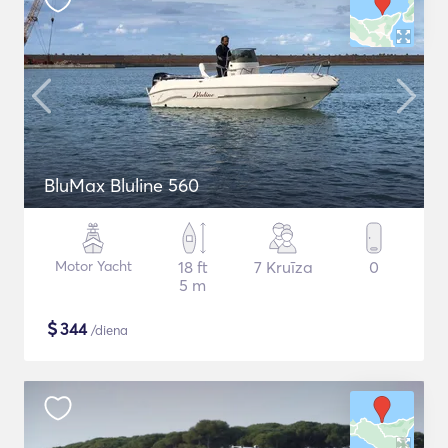
BluMax Bluline 560
Motor Yacht
18 ft
7 Kruīza
0
5 m
$
344
/diena