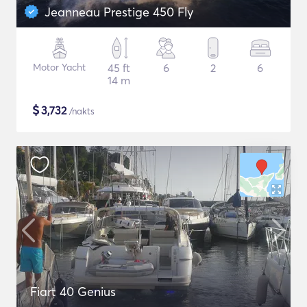
Jeanneau Prestige 450 Fly
Motor Yacht
45 ft
6
2
6
14 m
$
3,732
/nakts
Fiart 40 Genius