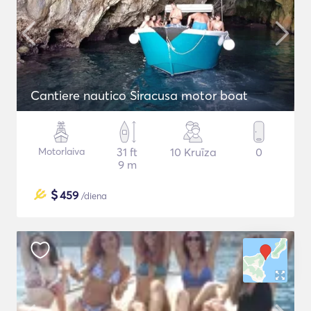
Cantiere nautico Siracusa motor boat
Motorlaiva
31 ft
10 Kruīza
0
9 m
$
459
/diena