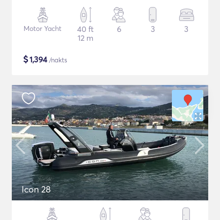
Motor Yacht
40 ft
6
3
3
12 m
$
1,394
/nakts
Icon 28