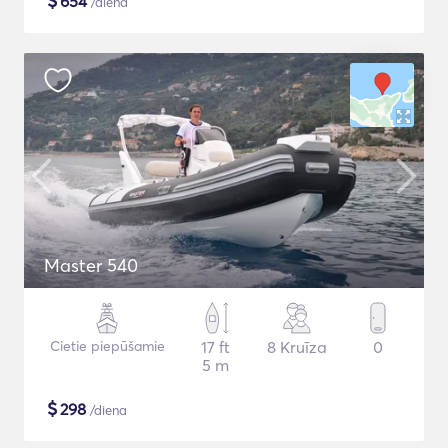
$
654
/diena
Master 540
Cietie piepūšamie
17 ft
8 Kruīza
0
5 m
$
298
/diena