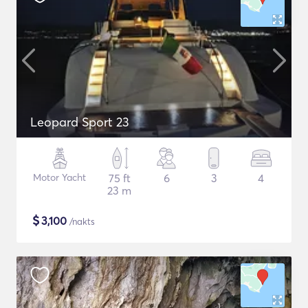
Leopard Sport 23
Motor Yacht
75 ft
6
3
4
23 m
$
3,100
/nakts