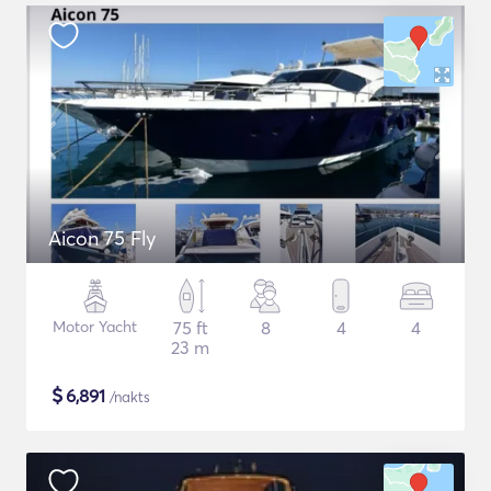
Aicon 75 Fly
Motor Yacht
75 ft
8
4
4
23 m
$
6,891
/nakts