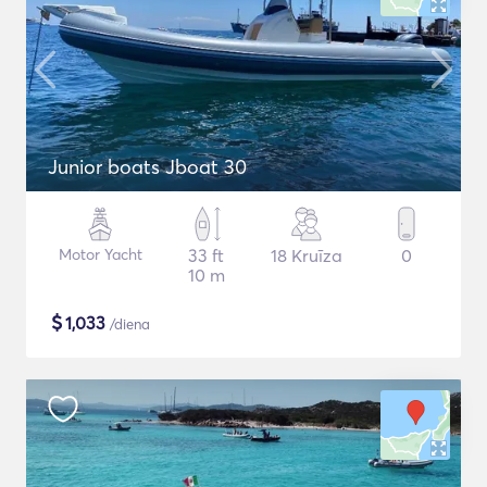
Junior boats Jboat 30
Motor Yacht
33 ft
18 Kruīza
0
10 m
$
1,033
/diena