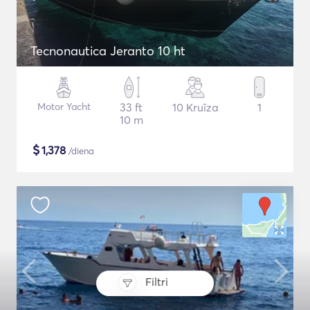
Tecnonautica Jeranto 10 ht
Motor Yacht
33 ft
10 Kruīza
1
10 m
$
1,378
/diena
Filtri