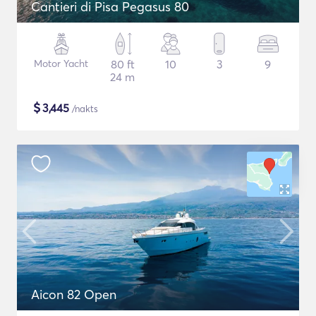
Cantieri di Pisa Pegasus 80
Motor Yacht
80 ft
10
3
9
24 m
$
3,445
/nakts
Aicon 82 Open