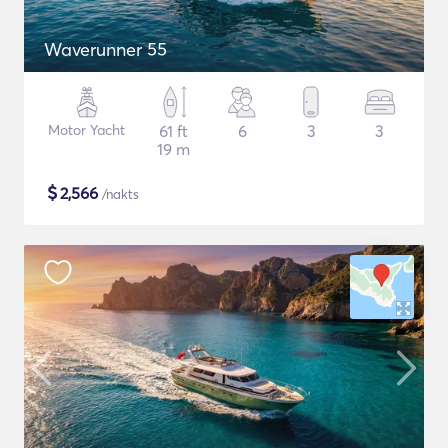
Waverunner 55
Motor Yacht
61 ft
6
3
3
19 m
$
2,566
/nakts