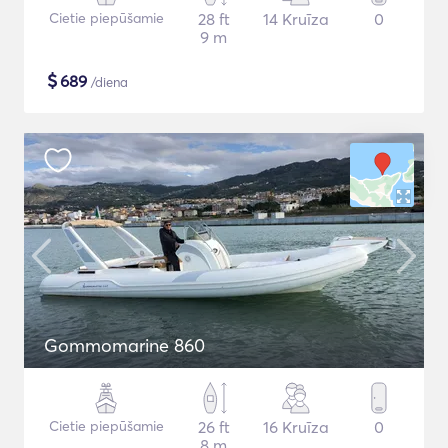
Cietie piepūšamie
28 ft
14 Kruīza
0
9 m
$
689
/diena
Gommomarine 860
Cietie piepūšamie
26 ft
16 Kruīza
0
8 m