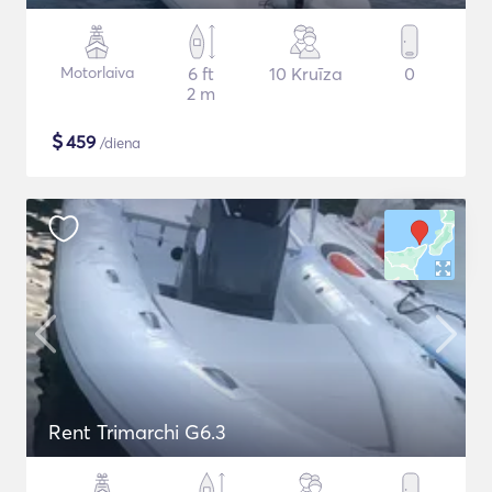
Motorlaiva
6 ft
10 Kruīza
0
2 m
$
459
/diena
Rent Trimarchi G6.3