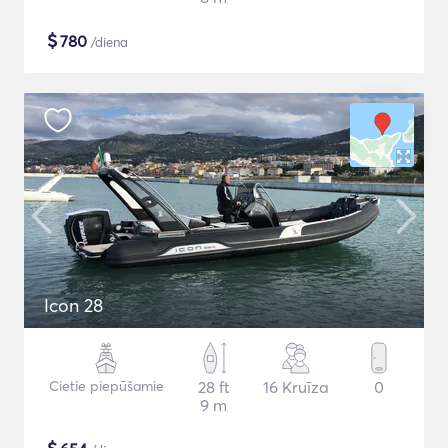
$
780
/diena
Icon 28
Cietie piepūšamie
28 ft
16 Kruīza
0
9 m