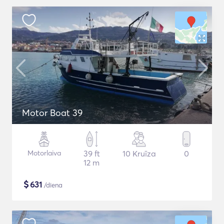
Motor Boat 39
Motorlaiva
39 ft
10 Kruīza
0
12 m
$
631
/diena