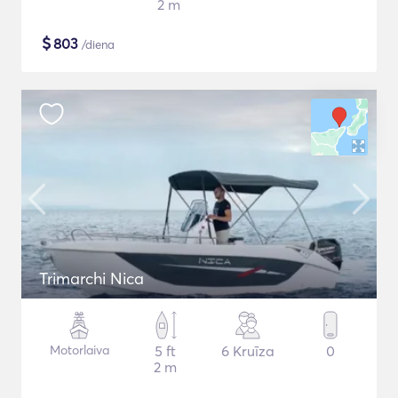
2 m
$
803
/diena
Trimarchi Nica
Motorlaiva
5 ft
6 Kruīza
0
2 m