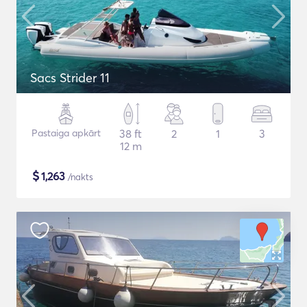
Sacs Strider 11
Pastaiga apkārt
38 ft
2
1
3
12 m
$
1,263
/nakts