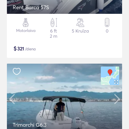
Rent Barca 57S
Motorlaiva
6 ft
5 Kruīza
0
2 m
$
321
/diena
Trimarchi G6.3