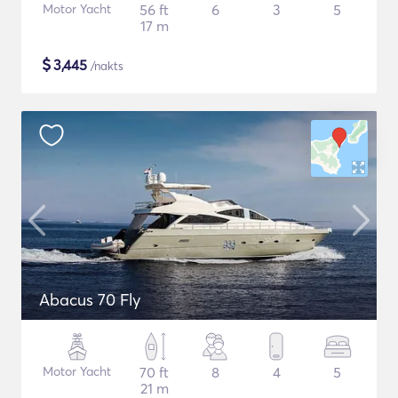
Motor Yacht
56 ft
6
3
5
17 m
$
3,445
/nakts
Abacus 70 Fly
Motor Yacht
70 ft
8
4
5
21 m