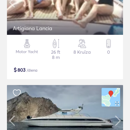
Artigiana Lancia
Motor Yacht
26 ft
8 Kruīza
0
8 m
$
803
/diena