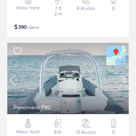
Motor Yacht
7 ft
8 Kruīza
0
2 m
$
390
/diena
Panamera P80
Motor Yacht
8 ft
12 Kruīza
0