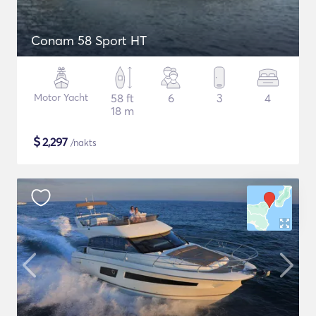
Conam 58 Sport HT
Motor Yacht
58 ft
6
3
4
18 m
$
2,297
/nakts