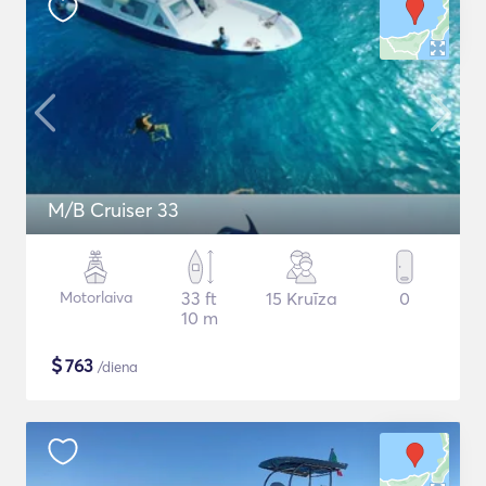
M/B Cruiser 33
Motorlaiva
33 ft
15 Kruīza
0
10 m
$
763
/diena