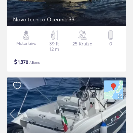
Navaltecnica Oceanic 33
Motorlaiva
39 ft
25 Kruīza
0
12 m
$
1,378
/diena