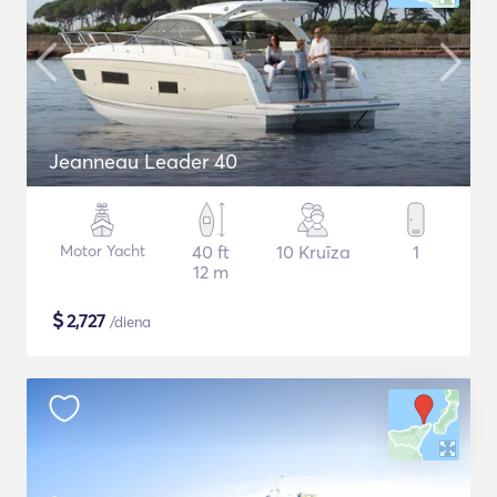
Jeanneau Leader 40
Motor Yacht
40 ft
10 Kruīza
1
12 m
$
2,727
/diena