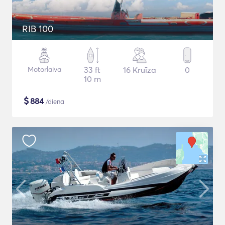
RIB 100
Motorlaiva
33 ft
16 Kruīza
0
10 m
$
884
/diena