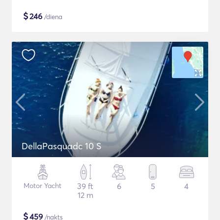
$
246
/diena
DellaPasquadc 10 S
Motor Yacht
39 ft
6
5
4
12 m
$
459
/nakts