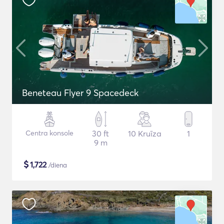
Beneteau Flyer 9 Spacedeck
Centra konsole
30 ft
10 Kruīza
1
9 m
$
1,722
/diena