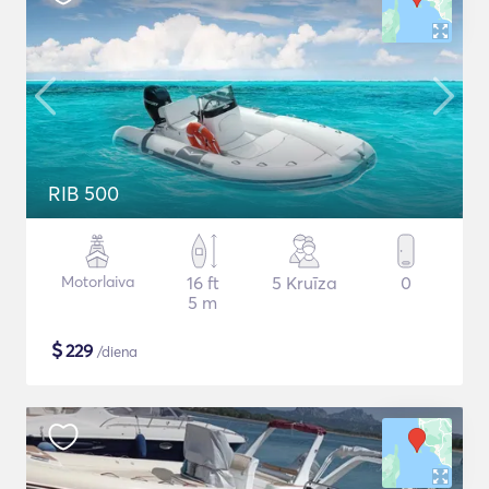
RIB 500
Motorlaiva
16 ft
5 Kruīza
0
5 m
$
229
/diena