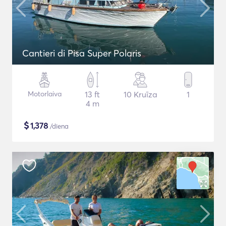
Cantieri di Pisa Super Polaris
Motorlaiva
13 ft
10 Kruīza
1
4 m
$
1,378
/diena