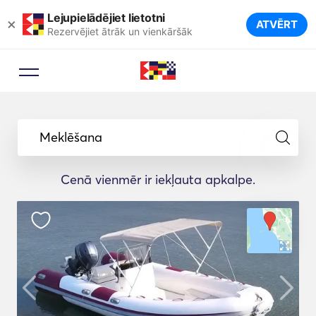
Lejupielādējiet lietotni
×
ATVĒRT
Rezervējiet ātrāk un vienkāršāk
Meklēšana
Cenā vienmēr ir iekļauta apkalpe.