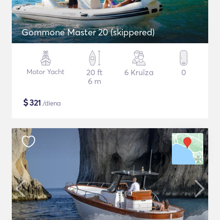
Gommone Master 20 (skippered)
Motor Yacht
20 ft
6 Kruīza
0
6 m
$
321
/diena