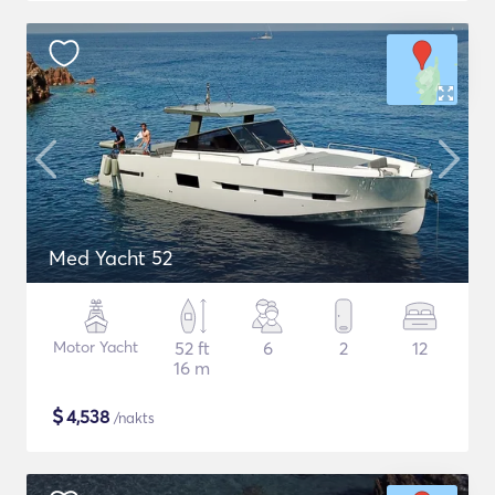
Med Yacht 52
Motor Yacht
52 ft
6
2
12
16 m
$
4,538
/nakts