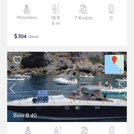
Motorlaiva
18 ft
7 Kruīza
0
5 m
$
304
/diena
Baia B 40