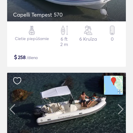
Capelli Tempest 570
Cietie piepūšamie
6 ft
6 Kruīza
0
2 m
$
258
/diena