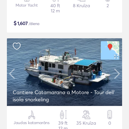
Motor Yacht
40 ft
8 Kruīza
2
12 m
$
1,607
/diena
Cantiere Catamarano a Motore - Tour dell'
isola snorkeling
Jaudas katamarāns
39 ft
35 Kruīza
0
12 m