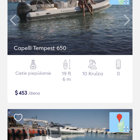
Capelli Tempest 650
Cietie piepūšamie
19 ft
10 Kruīza
0
6 m
$
453
/diena