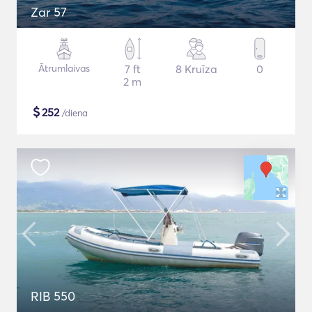
Zar 57
Ātrumlaivas
7 ft
8 Kruīza
0
2 m
$
252
/diena
RIB 550