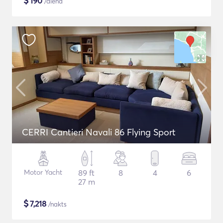
$
190
/diena
CERRI Cantieri Navali 86 Flying Sport
Motor Yacht
89 ft
8
4
6
27 m
$
7,218
/nakts