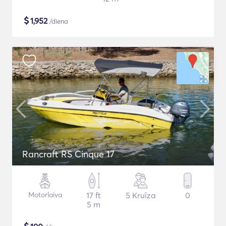
$
1,952
/diena
Rancraft RS Cinque 17
Motorlaiva
17 ft
5 Kruīza
0
5 m