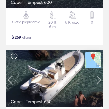
Capelli Tempest 600
Cietie piepūšamie
20 ft
6 Kruīza
0
6 m
$
269
/diena
Capelli Tempest 650