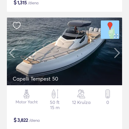
$
1,315
/diena
Capelli Tempest 50
Motor Yacht
50 ft
12 Kruīza
0
15 m
$
3,822
/diena