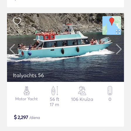
Italyachts 56
Motor Yacht
56 ft
106 Kruīza
0
17 m
$
2,297
/diena