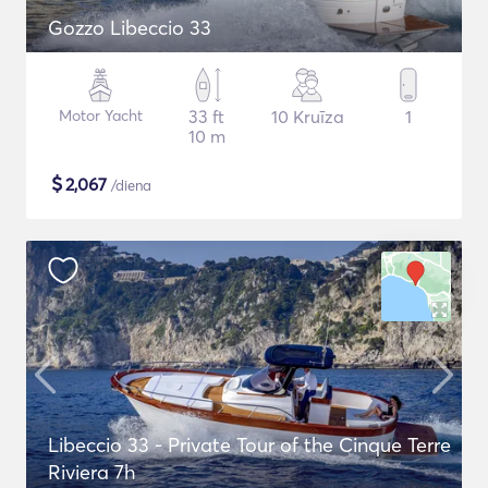
Gozzo Libeccio 33
Motor Yacht
33 ft
10 Kruīza
1
10 m
$
2,067
/diena
Libeccio 33 - Private Tour of the Cinque Terre
Riviera 7h