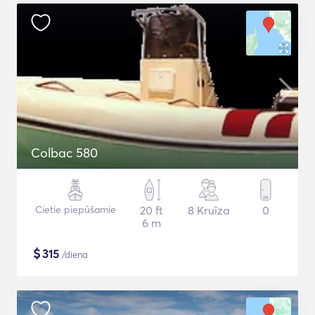
Colbac 580
Cietie piepūšamie
20 ft
8 Kruīza
0
6 m
$
315
/diena