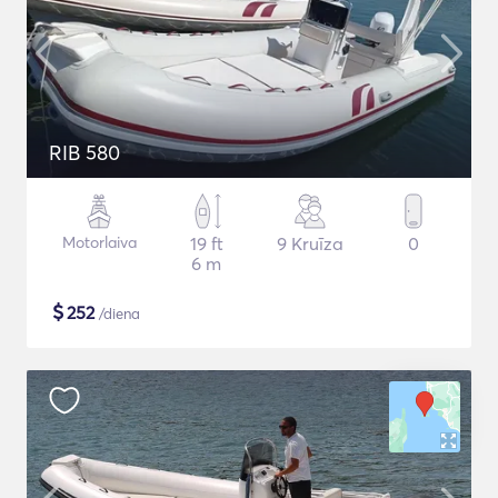
RIB 580
Motorlaiva
19 ft
9 Kruīza
0
6 m
$
252
/diena