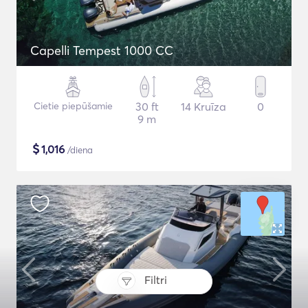
Capelli Tempest 1000 CC
Cietie piepūšamie
30 ft
14 Kruīza
0
9 m
$
1,016
/diena
Filtri