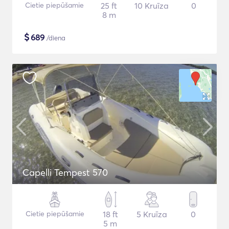
Cietie piepūšamie
25 ft
10 Kruīza
0
8 m
$
689
/diena
Capelli Tempest 570
Cietie piepūšamie
18 ft
5 Kruīza
0
5 m