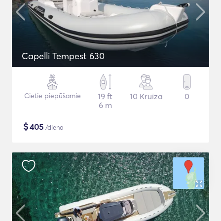
Capelli Tempest 630
Cietie piepūšamie
19 ft
10 Kruīza
0
6 m
$
405
/diena