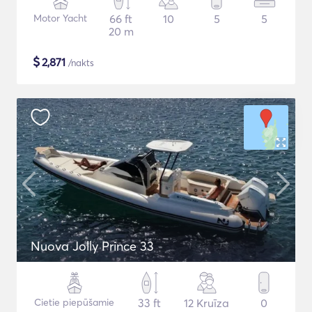
Motor Yacht
66 ft
10
5
5
20 m
$
2,871
/nakts
Nuova Jolly Prince 33
Cietie piepūšamie
33 ft
12 Kruīza
0