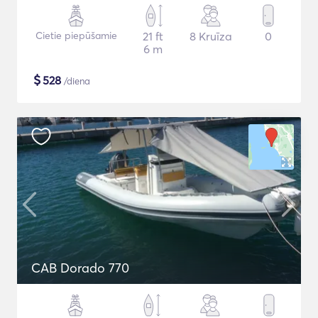
Cietie piepūšamie
21 ft
8 Kruīza
0
6 m
$
528
/diena
CAB Dorado 770