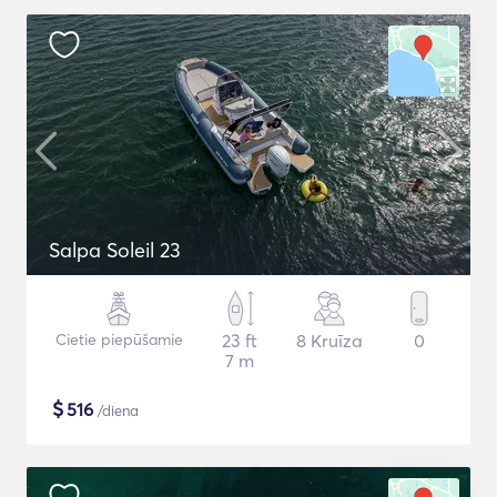
Salpa Soleil 23
Cietie piepūšamie
23 ft
8 Kruīza
0
7 m
$
516
/diena