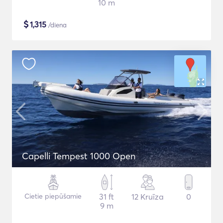
10 m
$
1,315
/diena
Capelli Tempest 1000 Open
Cietie piepūšamie
31 ft
12 Kruīza
0
9 m