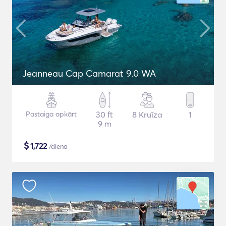
Jeanneau Cap Camarat 9.0 WA
Pastaiga apkārt
30 ft
8 Kruīza
1
9 m
$
1,722
/diena