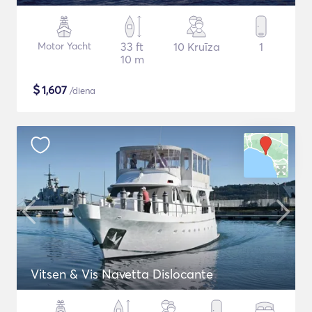
Motor Yacht
33 ft
10 Kruīza
1
10 m
$
1,607
/diena
Vitsen & Vis Navetta Dislocante