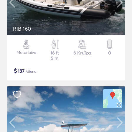
RIB 160
Motorlaiva
16 ft
6 Kruīza
0
5 m
$
137
/diena