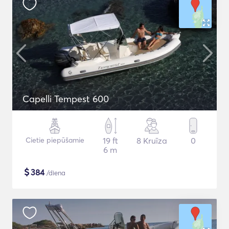
Capelli Tempest 600
Cietie piepūšamie
19 ft
8 Kruīza
0
6 m
$
384
/diena