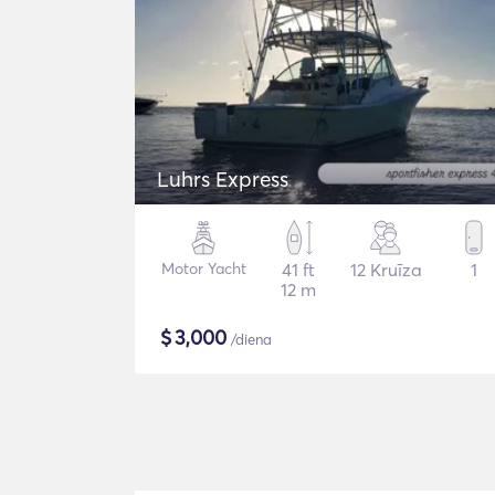
Luhrs Express
Motor Yacht
41 ft
12 Kruīza
1
12 m
$
3,000
/diena