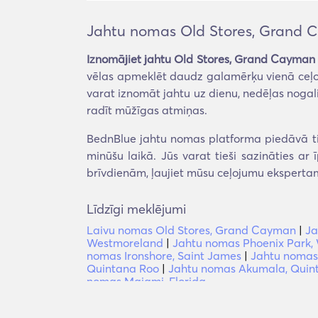
Jahtu nomas Old Stores, Grand
Iznomājiet jahtu Old Stores, Grand Cayman
vēlas apmeklēt daudz galamērķu vienā ceļoju
varat iznomāt jahtu uz dienu, nedēļas nogal
radīt mūžīgas atmiņas.
BednBlue jahtu nomas platforma piedāvā ti
minūšu laikā. Jūs varat tieši sazināties a
brīvdienām, ļaujiet mūsu ceļojumu eksperta
Līdzīgi meklējumi
Laivu nomas Old Stores, Grand Cayman
|
Ja
Westmoreland
|
Jahtu nomas Phoenix Park,
nomas Ironshore, Saint James
|
Jahtu nomas 
Quintana Roo
|
Jahtu nomas Akumala, Quin
nomas Maiami, Florida