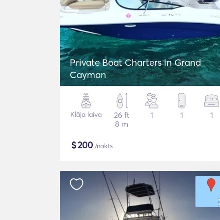
Private Boat Charters in Grand
Cayman
Klāja laiva
26 ft
1
1
1
8 m
$
200
/nakts