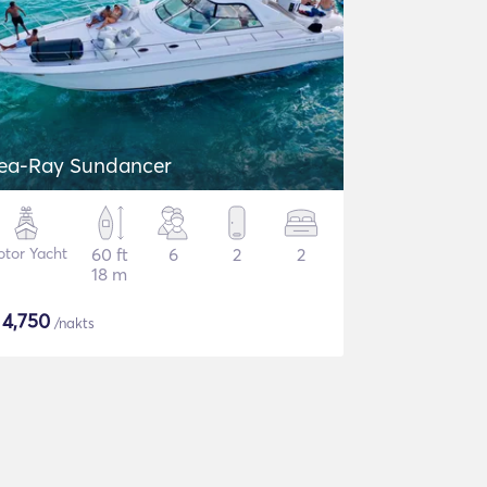
ea-Ray Sundancer
tor Yacht
60 ft
6
2
2
18 m
$
4,750
/nakts