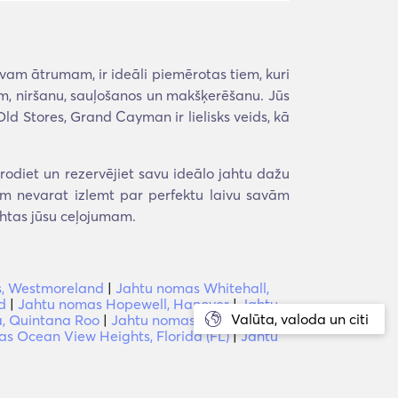
avam ātrumam, ir ideāli piemērotas tiem, kuri
am, niršanu, sauļošanos un makšķerēšanu. Jūs
d Stores, Grand Cayman ir lielisks veids, kā
diet un rezervējiet savu ideālo jahtu dažu
jām nevarat izlemt par perfektu laivu savām
ahtas jūsu ceļojumam.
s, Westmoreland
|
Jahtu nomas Whitehall,
d
|
Jahtu nomas Hopewell, Hanover
|
Jahtu
Valūta, valoda un citi
, Quintana Roo
|
Jahtu nomas Kankuna,
s Ocean View Heights, Florida (FL)
|
Jahtu