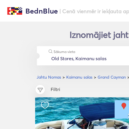
BednBlue
| Cenā vienmēr ir iekļauta a
Iznomājiet jah
Sākuma vieta
Jahtu Nomas
Kaimanu salas
Grand Cayman
Filtri