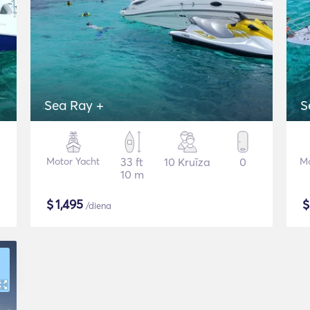
Sea Ray +
S
Motor Yacht
33 ft
10 Kruīza
0
Mo
10 m
$
1,495
/diena