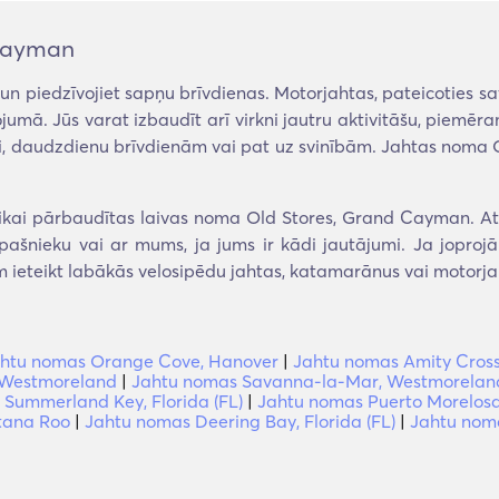
 Cayman
un piedzīvojiet sapņu brīvdienas. Motorjahtas, pateicoties s
mā. Jūs varat izbaudīt arī virkni jautru aktivitāšu, piemēr
i, daudzdienu brīvdienām vai pat uz svinībām. Jahtas noma Ol
kai pārbaudītas laivas noma Old Stores, Grand Cayman. Atro
r īpašnieku vai ar mums, ja jums ir kādi jautājumi. Ja jopro
m ieteikt labākās velosipēdu jahtas, katamarānus vai motorj
htu nomas Orange Cove, Hanover
|
Jahtu nomas Amity Cros
 Westmoreland
|
Jahtu nomas Savanna-la-Mar, Westmorelan
Summerland Key, Florida (FL)
|
Jahtu nomas Puerto Morelosa
tana Roo
|
Jahtu nomas Deering Bay, Florida (FL)
|
Jahtu noma