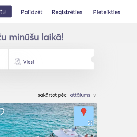
stu
Palīdzēt
Reģistrēties
Pieteikties
u minūšu laikā!
Viesi
sakārtot pēc:
>