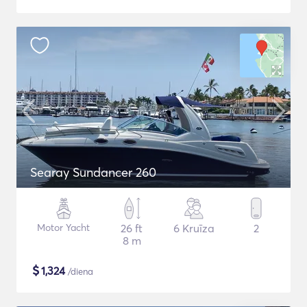
Searay Sundancer 260
Motor Yacht
26 ft
6 Kruīza
2
8 m
$
1,324
/diena