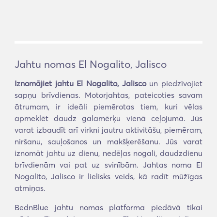
Jahtu nomas El Nogalito, Jalisco
Iznomājiet jahtu El Nogalito, Jalisco
un piedzīvojiet
sapņu brīvdienas. Motorjahtas, pateicoties savam
ātrumam, ir ideāli piemērotas tiem, kuri vēlas
apmeklēt daudz galamērķu vienā ceļojumā. Jūs
varat izbaudīt arī virkni jautru aktivitāšu, piemēram,
niršanu, sauļošanos un makšķerēšanu. Jūs varat
iznomāt jahtu uz dienu, nedēļas nogali, daudzdienu
brīvdienām vai pat uz svinībām. Jahtas noma El
Nogalito, Jalisco ir lielisks veids, kā radīt mūžīgas
atmiņas.
BednBlue jahtu nomas platforma piedāvā tikai