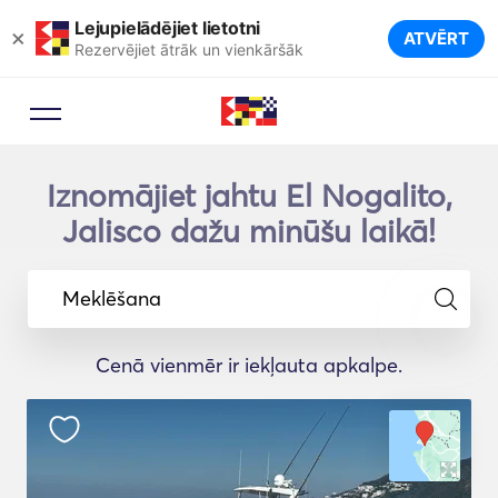
Lejupielādējiet lietotni
×
ATVĒRT
Rezervējiet ātrāk un vienkāršāk
Iznomājiet jahtu El Nogalito,
Jalisco dažu minūšu laikā!
Meklēšana
Cenā vienmēr ir iekļauta apkalpe.