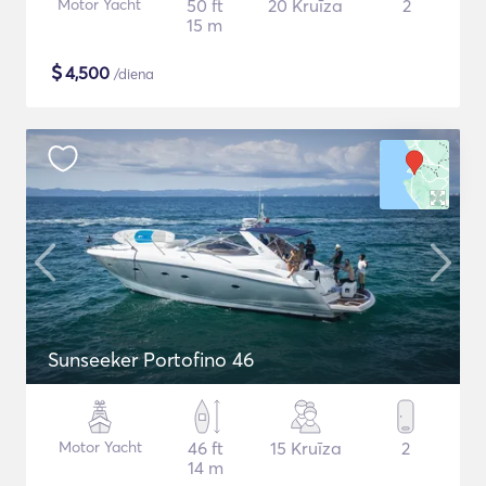
Motor Yacht
50 ft
20 Kruīza
2
15 m
$
4,500
/diena
Sunseeker Portofino 46
Motor Yacht
46 ft
15 Kruīza
2
14 m