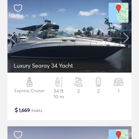
Luxury Searay 34 Yacht
Express Cruiser
34 ft
2
2
1
10 m
$
1,669
/nakts