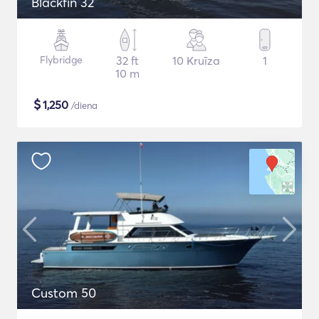
Blackfin 32
Flybridge
32 ft
10 Kruīza
1
10 m
$
1,250
/diena
Custom 50