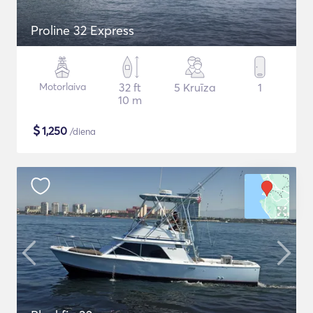
Proline 32 Express
Motorlaiva
32 ft
5 Kruīza
1
10 m
$
1,250
/diena