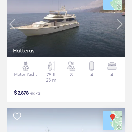
Hatteras
Motor Yacht
75 ft
8
4
4
23 m
$
2,878
/nakts