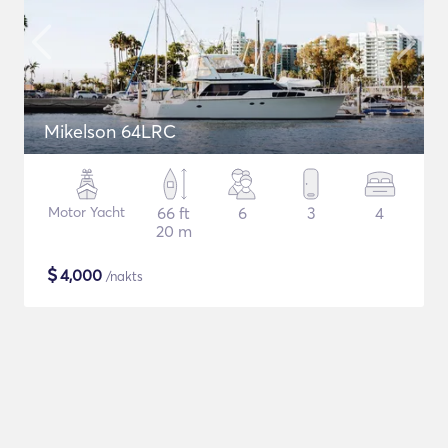
Mikelson 64LRC
Motor Yacht
66 ft
6
3
4
20 m
$
4,000
/nakts