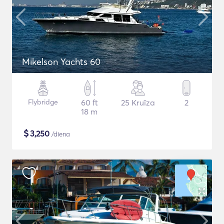
Mikelson Yachts 60
Flybridge
60 ft
25 Kruīza
2
18 m
$
3,250
/diena