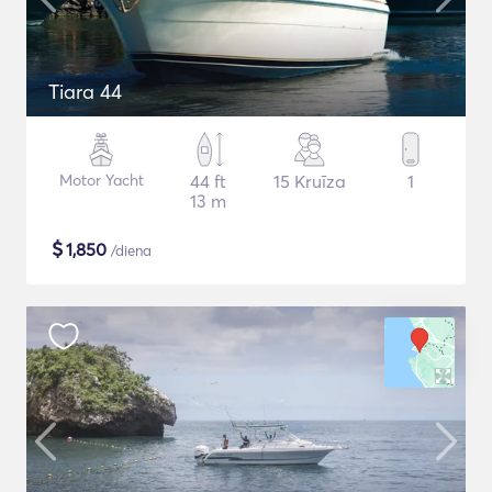
Tiara 44
Motor Yacht
44 ft
15 Kruīza
1
13 m
$
1,850
/diena