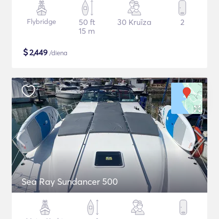
Flybridge
50 ft
30 Kruīza
2
15 m
$
2,449
/diena
Sea Ray Sundancer 500