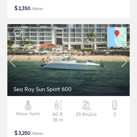
$
2,350
/diena
Sea Ray Sun Sport 600
Motor Yacht
60 ft
25 Kruīza
2
18 m
$
3,250
/diena