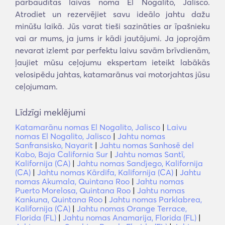
pārbaudītas laivas noma El Nogalito, Jalisco.
Atrodiet un rezervējiet savu ideālo jahtu dažu
minūšu laikā. Jūs varat tieši sazināties ar īpašnieku
vai ar mums, ja jums ir kādi jautājumi. Ja joprojām
nevarat izlemt par perfektu laivu savām brīvdienām,
ļaujiet mūsu ceļojumu ekspertam ieteikt labākās
velosipēdu jahtas, katamarānus vai motorjahtas jūsu
ceļojumam.
Līdzīgi meklējumi
Katamarānu nomas El Nogalito, Jalisco
|
Laivu
nomas El Nogalito, Jalisco
|
Jahtu nomas
Sanfransisko, Nayarit
|
Jahtu nomas Sanhosē del
Kabo, Baja California Sur
|
Jahtu nomas Santī,
Kalifornija (CA)
|
Jahtu nomas Sandjego, Kalifornija
(CA)
|
Jahtu nomas Kārdifa, Kalifornija (CA)
|
Jahtu
nomas Akumala, Quintana Roo
|
Jahtu nomas
Puerto Morelosa, Quintana Roo
|
Jahtu nomas
Kankuna, Quintana Roo
|
Jahtu nomas Parklabrea,
Kalifornija (CA)
|
Jahtu nomas Orange Terrace,
Florida (FL)
|
Jahtu nomas Anamarija, Florida (FL)
|