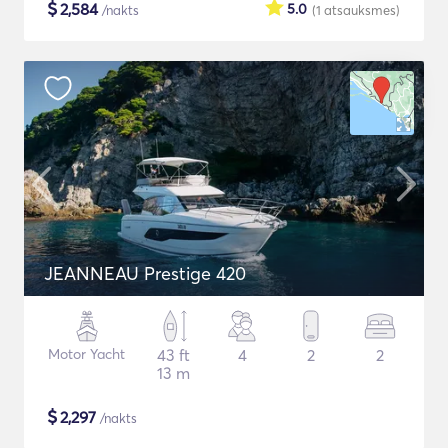
$
2,584
5.0
/nakts
(1
atsauksmes
)
JEANNEAU Prestige 420
Motor Yacht
43 ft
4
2
2
13 m
$
2,297
/nakts