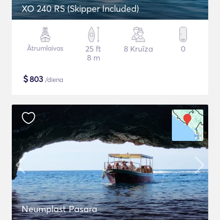
XO 240 RS (Skipper Included)
Ātrumlaivas
25 ft
8 Kruīza
0
8 m
$
803
/diena
Neumplast Pasara