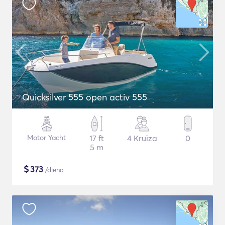
Quicksilver 555 open activ 555
Motor Yacht
17 ft
4 Kruīza
0
5 m
$
373
/diena