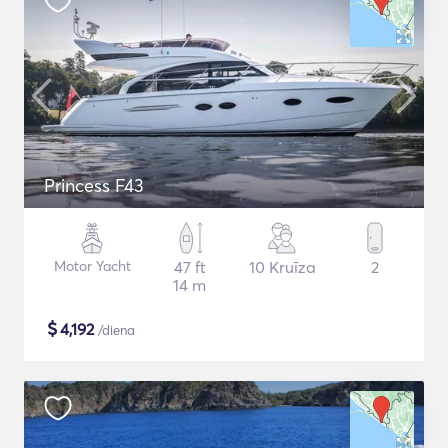
Princess F43
Motor Yacht
47 ft
10 Kruīza
2
14 m
$
4,192
/diena