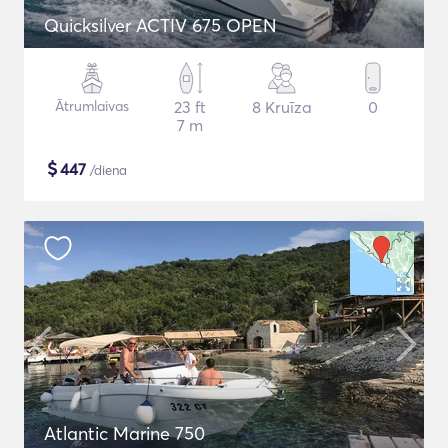
Quicksilver ACTIV 675 OPEN
Ātrumlaivas
23 ft
8 Kruīza
0
7 m
$
447
/diena
Atlantic Marine 750