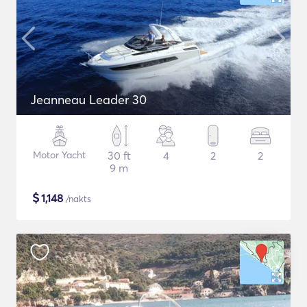
Jeanneau Leader 30
Motor Yacht
30 ft
4
2
2
9 m
$
1,148
/nakts