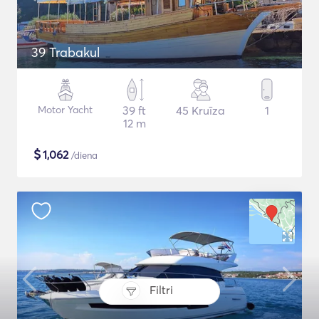
39 Trabakul
Motor Yacht
39 ft
45 Kruīza
1
12 m
$
1,062
/diena
Filtri