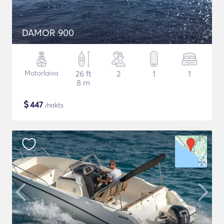
DAMOR 900
Motorlaiva
26 ft
2
1
1
8 m
$
447
/nakts