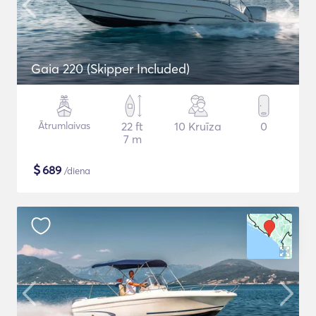
Gaia 220 (Skipper Included)
Ātrumlaivas
22 ft
10 Kruīza
0
7 m
$
689
/diena