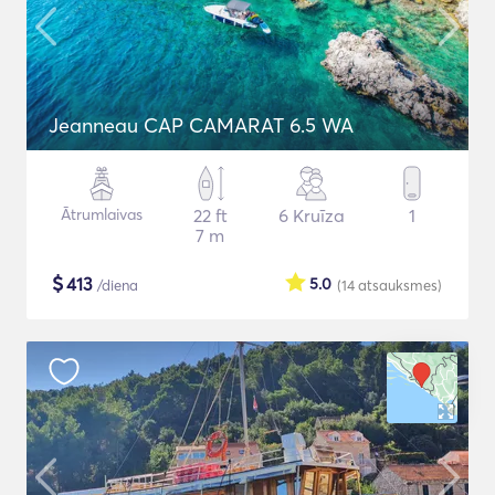
Jeanneau CAP CAMARAT 6.5 WA
Ātrumlaivas
22 ft
6 Kruīza
1
7 m
$
413
5.0
/diena
(14
atsauksmes
)