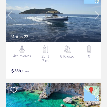
Marlin 23
Ātrumlaivas
23 ft
8 Kruīza
0
7 m
$
338
/diena