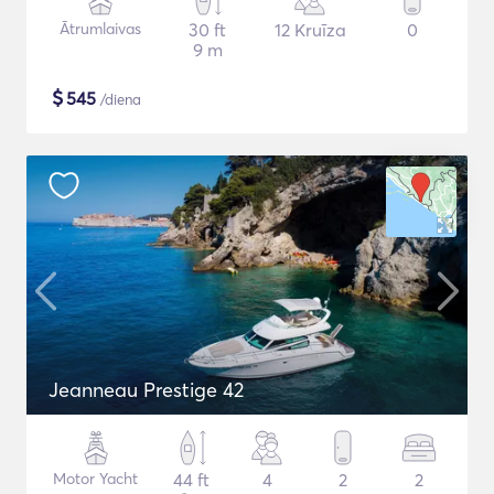
Ātrumlaivas
30 ft
12 Kruīza
0
9 m
$
545
/diena
Jeanneau Prestige 42
Motor Yacht
44 ft
4
2
2