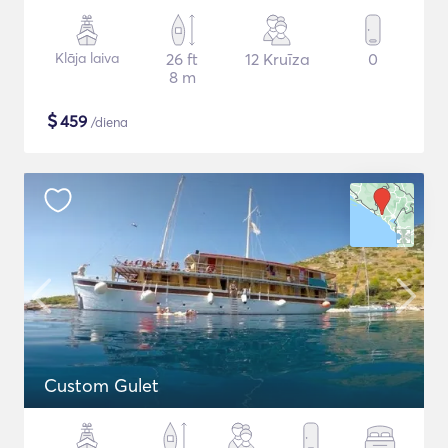
Klāja laiva
26 ft
12 Kruīza
0
8 m
$
459
/diena
Custom Gulet