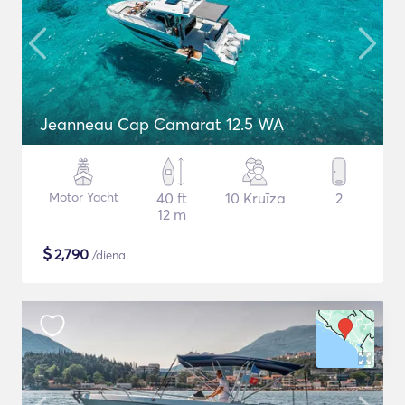
Jeanneau Cap Camarat 12.5 WA
Motor Yacht
40 ft
10 Kruīza
2
12 m
$
2,790
/diena