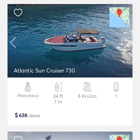
Atlantic Sun Cruiser 730
Motorlaiva
24 ft
8 Kruīza
1
7 m
$
638
/diena