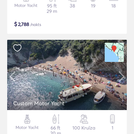
Motor Yacht
95 ft
38
19
18
29 m
$
2,788
/nakts
Custom Motor Yacht
Motor Yacht
66 ft
100 Kruīza
1
20 m