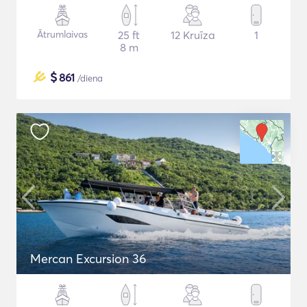
Ātrumlaivas
25 ft
12 Kruīza
1
8 m
$
861
/diena
Mercan Excursion 36