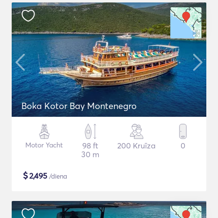
Boka Kotor Bay Montenegro
Motor Yacht
98 ft
200 Kruīza
0
30 m
$
2,495
/diena