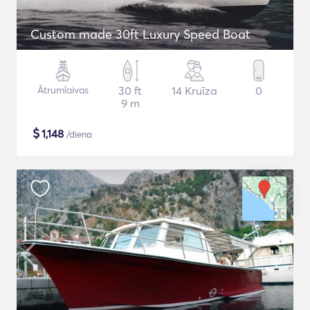
Custom made 30ft Luxury Speed Boat
Ātrumlaivas
30 ft
14 Kruīza
0
9 m
$
1,148
/diena