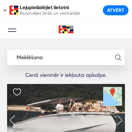
Lejupielādējiet lietotni
×
ATVĒRT
Rezervējiet ātrāk un vienkāršāk
Meklēšana
Cenā vienmēr ir iekļauta apkalpe.