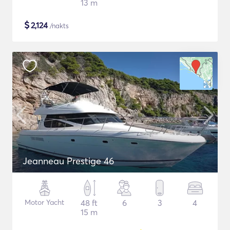
13 m
$
2,124
/nakts
Jeanneau Prestige 46
Motor Yacht
48 ft
6
3
4
15 m