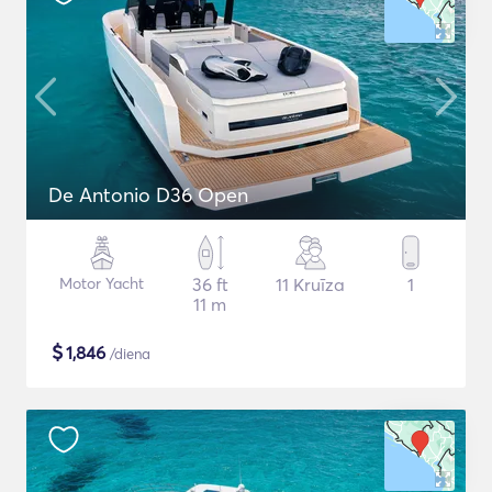
De Antonio D36 Open
Motor Yacht
36 ft
11 Kruīza
1
11 m
$
1,846
/diena