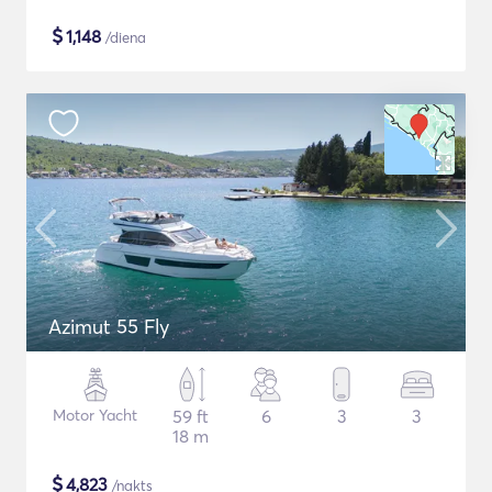
$
1,148
/diena
Azimut 55 Fly
Motor Yacht
59 ft
6
3
3
18 m
$
4,823
/nakts