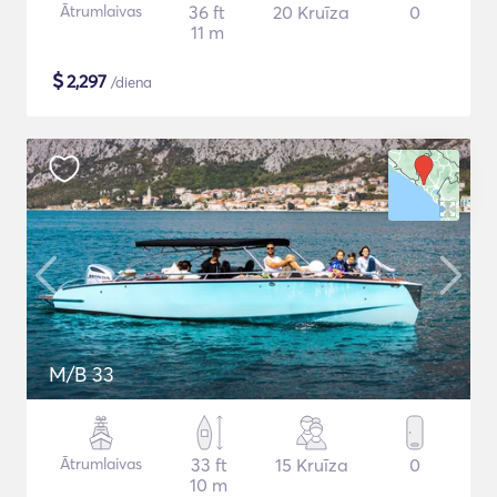
Ātrumlaivas
36 ft
20 Kruīza
0
11 m
$
2,297
/diena
M/B 33
Ātrumlaivas
33 ft
15 Kruīza
0
10 m