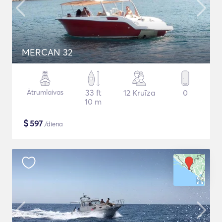
MERCAN 32
Ātrumlaivas
33 ft
12 Kruīza
0
10 m
$
597
/diena