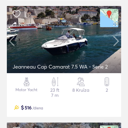
Jeanneau Cap Camarat 7.5 WA - Serie 2
Motor Yacht
23 ft
8 Kruīza
2
7 m
$
516
/diena