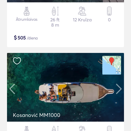
Ātrumlaivas
26 ft
12 Kruīza
0
8 m
$
505
/diena
Kosanović MM1000