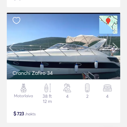
Cranchi Zafiro 34
Motorlaiva
38 ft
4
2
4
12 m
$
723
/nakts