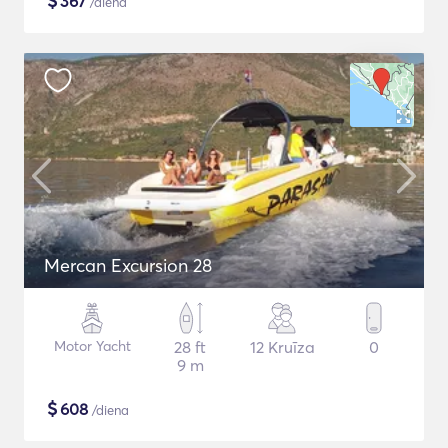
$
367
/diena
Mercan Excursion 28
Motor Yacht
28 ft
12 Kruīza
0
9 m
$
608
/diena