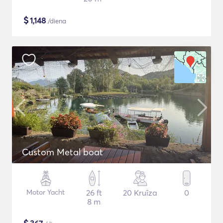
$
1,148
/diena
Custom Metal boat
Motor Yacht
26 ft
20 Kruīza
0
8 m