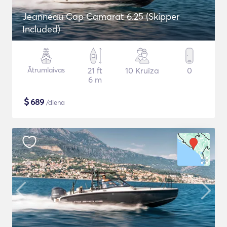
Jeanneau Cap Camarat 6.25 (Skipper
Included)
Ātrumlaivas
21 ft
10 Kruīza
0
6 m
$
689
/diena