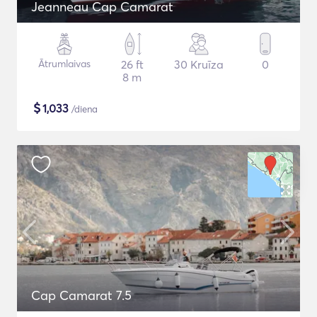
Jeanneau Cap Camarat
Ātrumlaivas
26 ft
30 Kruīza
0
8 m
$
1,033
/diena
Cap Camarat 7.5