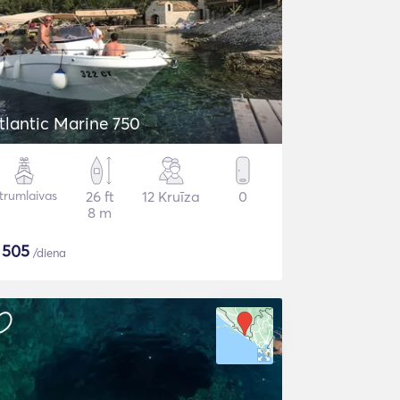
tlantic Marine 750
trumlaivas
26 ft
12 Kruīza
0
8 m
$
505
/diena