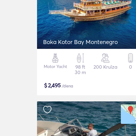
Boka Kotor Bay Montenegro
Motor Yacht
98 ft
200 Kruīza
0
30 m
$
2,495
/diena