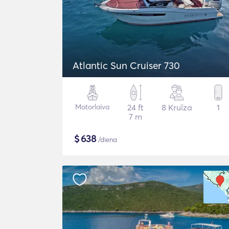
Atlantic Sun Cruiser 730
Motorlaiva
24 ft
8 Kruīza
1
7 m
$
638
/diena