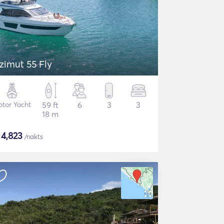
zimut 55 Fly
tor Yacht
59 ft
6
3
3
18 m
$
4,823
/nakts