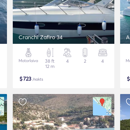
Cranchi Zafiro 34
A
Motorlaiva
38 ft
4
2
4
Mo
12 m
$
723
/nakts