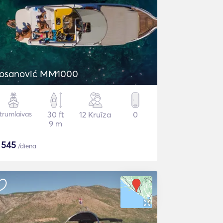
osanović MM1000
trumlaivas
30 ft
12 Kruīza
0
9 m
$
545
/diena