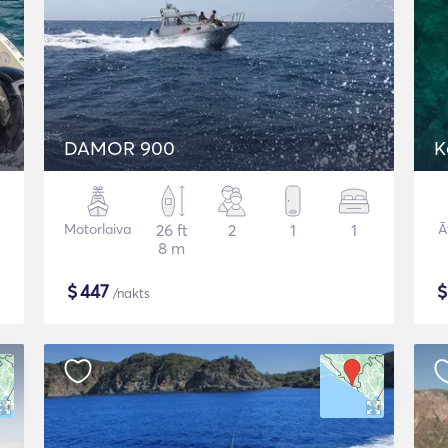
DAMOR 900
K
Motorlaiva
26 ft
2
1
1
Ā
8 m
$
447
/nakts