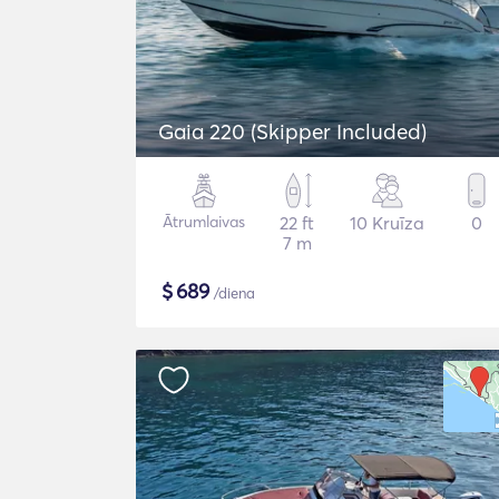
Gaia 220 (Skipper Included)
Ātrumlaivas
22 ft
10 Kruīza
0
7 m
$
689
/diena