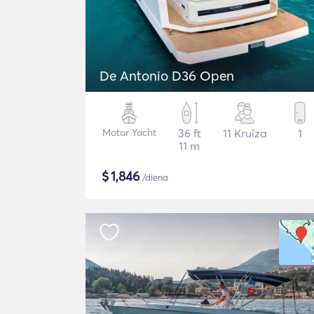
De Antonio D36 Open
Motor Yacht
36 ft
11 Kruīza
1
11 m
$
1,846
/diena