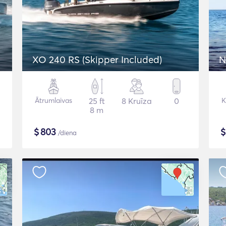
XO 240 RS (Skipper Included)
N
Ātrumlaivas
25 ft
8 Kruīza
0
K
8 m
$
803
/diena