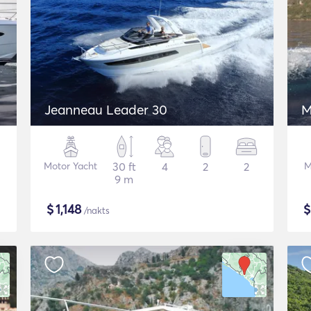
Jeanneau Leader 30
M
Motor Yacht
30 ft
4
2
2
M
9 m
$
1,148
/nakts