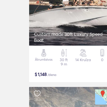
Custom made 30ft Luxury Speed
Boat
Ātrumlaivas
30 ft
14 Kruīza
0
9 m
$
1,148
/diena