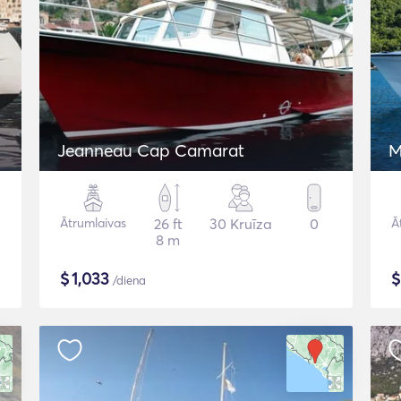
Jeanneau Cap Camarat
M
Ātrumlaivas
26 ft
30 Kruīza
0
Ā
8 m
$
1,033
/diena