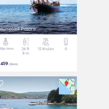
eumplast Pasara
lāja laiva
26 ft
12 Kruīza
0
8 m
$
459
/diena