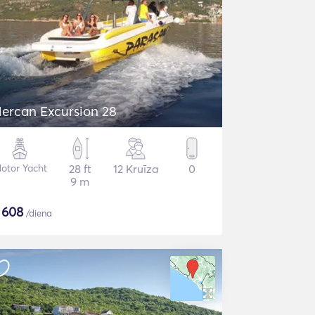
ercan Excursion 28
otor Yacht
28 ft
12 Kruīza
0
9 m
$
608
/diena