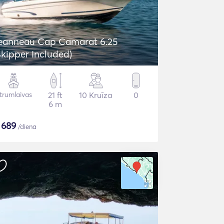
eanneau Cap Camarat 6.25
Skipper Included)
trumlaivas
21 ft
10 Kruīza
0
6 m
$
689
/diena