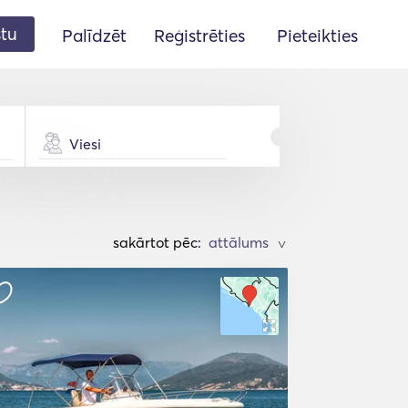
stu
Palīdzēt
Reģistrēties
Pieteikties
Viesi
sakārtot pēc:
>