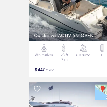
Quicksilver ACTIV 675 OPEN
Ātrumlaivas
23 ft
8 Kruīza
0
7 m
$
447
/diena