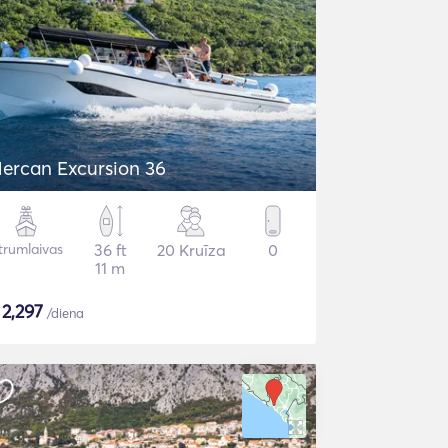
ercan Excursion 36
trumlaivas
36 ft
20 Kruīza
0
11 m
$
2,297
/diena