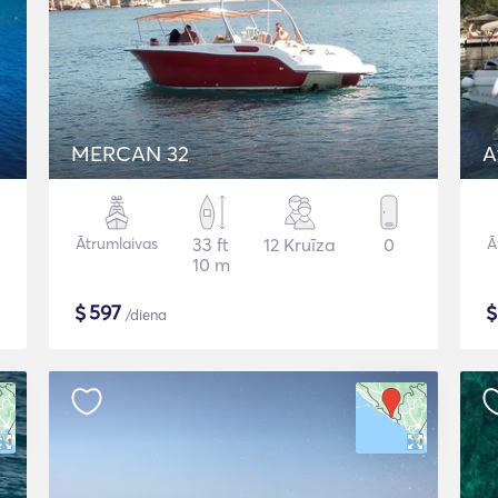
MERCAN 32
A
Ātrumlaivas
33 ft
12 Kruīza
0
Ā
10 m
$
597
/diena