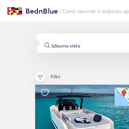
BednBlue
| Cenā vienmēr ir iekļauta a
Filtri