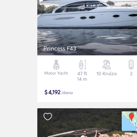
Princess F43
Motor Yacht
47 ft
10 Kruīza
2
14 m
$
4,192
/diena