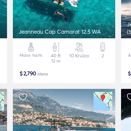
J
Jeanneau Cap Camarat 12.5 WA
(
Motor Yacht
40 ft
10 Kruīza
2
Ā
12 m
$
2,790
/diena